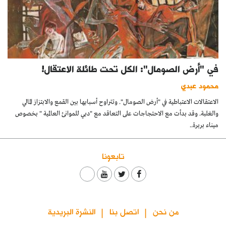
في "أرض الصومال": الكل تحت طائلة الاعتقال!
محمود عبدي
الاعتقالات الاعتباطية في "أرض الصومال". وتتراوح أسبابها بين القمع والابتزاز المالي
والغلبة. وقد بدأت مع الاحتجاجات على التعاقد مع "دبي للموانئ العالمية " بخصوص
ميناء بربرة..
تابعونا
من نحن
اتصل بنا
النشرة البريدية