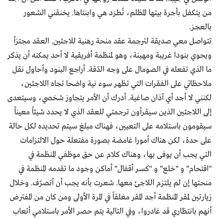
من يتكفل بأجرة بيتها المظلم، تُطرَد هي وابنتاها. يخنقني الشعور
بالعجز.
تتواصل معي صديقة لترجمة عقد منحة رهنية للاجئين. العقد مجتزأ
ويحوي بنودا غريبة ومهينة، وهو لمنظمة أفريقية لا أحد يمكنه أن يذكر
ما الذي تفعله في الصومال على وجه الدّقة. أراجع البنود وأحاول نقل
ملاحظاتي على الفقرات التي تظهر سوء نية واضحا تجاه اللاجئين،
لكنني لا أجد أي آذان صاغية. أدرك أن الأمر يتجاوز شخصي، وسيتعدى
إلى اللاجئين الذين سيقرأون ترجمتي للعقد الذي لا يحدد شيئاً معيناً
سيقومون باستلامه على التعيين، فهناك مبلغ سيتم تحديده لكل حالة
على حدة، لكن هناك أمورا غامضة بصورة مفتعلة حول الالتزامات
التي يجب أن يوفى بها، وهناك كلام عن حق موظفي المنظمة في
"اقتحام" و "خلع" و "كسر أقفال" أماكن وجود ما تقدمه المنظمة في
منحتها إن لم يلتزم اللاجئ معها. شعرت بأنه يجب أن أتصرّف. وخلال
زيارتين لمقر المنظمة أجد المقر مغلقاً في المرة الأولى ومن كان من المفترض
أنهم بانتظاري قد غادروا، وفي التالية يتم حصر الأمر باستلامي أتعاب