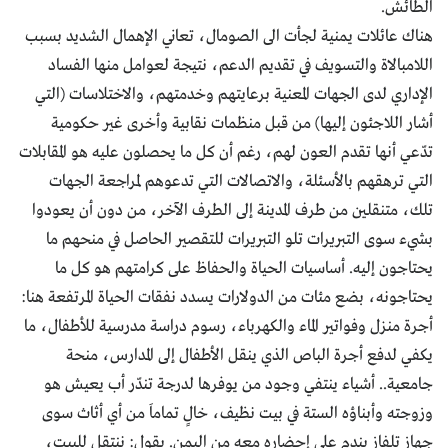
الطائش.
هناك عائلات يمنية لجأت الى الصومال، تعاني الإهمال الشديد بسبب
اللامبالاة والتسويف في تقديم الدعم، نتيجة لعوامل منها الفساد
الإداري لدى الجهات المعنية برعايتهم وخدمتهم، والاختلاسات (التي
أشار اللاجئون إليها) من قبل منظمات نقابية وأخرى غير حكومية
تدّعي أنها تقدم العون لهم، رغم أن كل ما يحصلون عليه هو المقابلات
التي ترهقهم بالأسئلة، والاتصالات التي تدعوهم لمراجعة الجهات
تلك، متنقلين من طرف المدينة إلى الطرف الآخر، من دون أن يعودوا
بشيء سوى التبريرات تلو التبريرات للتقصير الحاصل في منحهم ما
يحتاجون إليه. أساسيات الحياة والحفاظ على كرامتهم هو كل ما
يحتاجونه، بضع مئات من الدولارات يسدد نفقات الحياة المرتفعة هنا:
أجرة منزل وفواتير الماء والكهرباء، رسوم دراسة مدرسية للأطفال، ما
يكفي لدفع أجرة الباص الذي ينقل الأطفال إلى المدارس، منحة
جامعية.. أشياء ينتفي وجود من يوفرها لدرجة تندّر أب يعيش هو
وزوجته وأبناؤه الستة في بيت نظيف، خالٍ تماماَ من أي أثاث سوى
جهاز تلفاز يندم على إحضاره معه من اليمن. يقول: ننتقل للبيت،