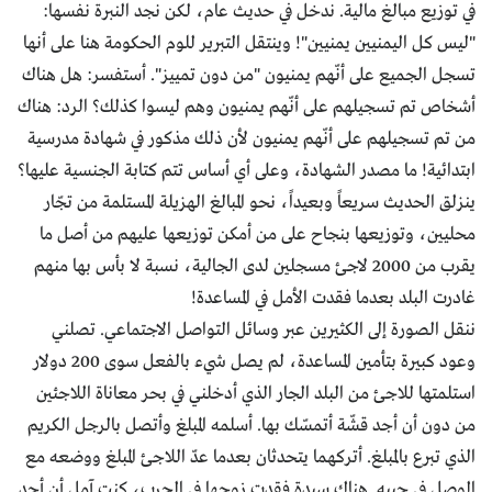
في توزيع مبالغ مالية. ندخل في حديث عام، لكن نجد النبرة نفسها:
"ليس كل اليمنيين يمنيين"! وينتقل التبرير للوم الحكومة هنا على أنها
تسجل الجميع على أنّهم يمنيون "من دون تمييز". أستفسر: هل هناك
أشخاص تم تسجيلهم على أنّهم يمنيون وهم ليسوا كذلك؟ الرد: هناك
من تم تسجيلهم على أنّهم يمنيون لأن ذلك مذكور في شهادة مدرسية
ابتدائية! ما مصدر الشهادة، وعلى أي أساس تتم كتابة الجنسية عليها؟
ينزلق الحديث سريعاً وبعيداً، نحو المبالغ الهزيلة المستلمة من تجّار
محليين، وتوزيعها بنجاح على من أمكن توزيعها عليهم من أصل ما
يقرب من 2000 لاجئ مسجلين لدى الجالية، نسبة لا بأس بها منهم
غادرت البلد بعدما فقدت الأمل في المساعدة!
ننقل الصورة إلى الكثيرين عبر وسائل التواصل الاجتماعي. تصلني
وعود كبيرة بتأمين المساعدة، لم يصل شيء بالفعل سوى 200 دولار
استلمتها للاجئ من البلد الجار الذي أدخلني في بحر معاناة اللاجئين
من دون أن أجد قشّة أتمسّك بها. أسلمه المبلغ وأتصل بالرجل الكريم
الذي تبرع بالمبلغ. أتركهما يتحدثان بعدما عدّ اللاجئ المبلغ ووضعه مع
الوصل في جيبه. هناك سيدة فقدت زوجها في الحرب، كنت آمل أن أجد