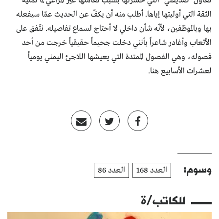
تعاون "صديقتي" التي خسرتها بسبب تعاملها غير المراعي لما تمليه
الثقة التي أوليتها إياها. أطلب منه أن يكفّ عن الحديث عمّا سيفعله
بها وبالموظفين، لأنّه شأن داخلي لا أحتاج لسماع تفاصيله. نتّفق على
الأتعاب وأغادر شاعراً بأنني دخلت جحيماً حقيقياً خرجت من أحد
فصوله، وهي الفصول الممتدة التي يعيشها اللاجئ اليمني يومياً
لعشرات الأسابيع هنا.
وسوم:
العدد 168
العدد 86
للكاتب/ة