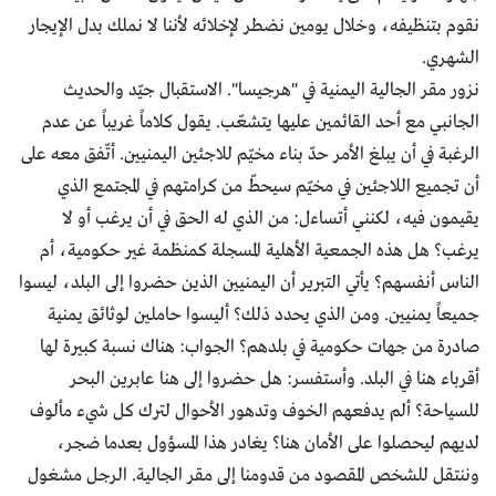
نقوم بتنظيفه، وخلال يومين نضطر لإخلائه لأننا لا نملك بدل الإيجار
الشهري.
نزور مقر الجالية اليمنية في "هرجيسا". الاستقبال جيّد والحديث
الجانبي مع أحد القائمين عليها يتشعّب. يقول كلاماً غريباً عن عدم
الرغبة في أن يبلغ الأمر حدّ بناء مخيّم للاجئين اليمنيين. أتّفق معه على
أن تجميع اللاجئين في مخيّم سيحطّ من كرامتهم في المجتمع الذي
يقيمون فيه، لكنني أتساءل: من الذي له الحق في أن يرغب أو لا
يرغب؟ هل هذه الجمعية الأهلية المسجلة كمنظمة غير حكومية، أم
الناس أنفسهم؟ يأتي التبرير أن اليمنيين الذين حضروا إلى البلد، ليسوا
جميعاً يمنيين. ومن الذي يحدد ذلك؟ أليسوا حاملين لوثائق يمنية
صادرة من جهات حكومية في بلدهم؟ الجواب: هناك نسبة كبيرة لها
أقرباء هنا في البلد. وأستفسر: هل حضروا إلى هنا عابرين البحر
للسياحة؟ ألم يدفعهم الخوف وتدهور الأحوال لترك كل شيء مألوف
لديهم ليحصلوا على الأمان هنا؟ يغادر هذا المسؤول بعدما ضجر،
وننتقل للشخص المقصود من قدومنا إلى مقر الجالية. الرجل مشغول