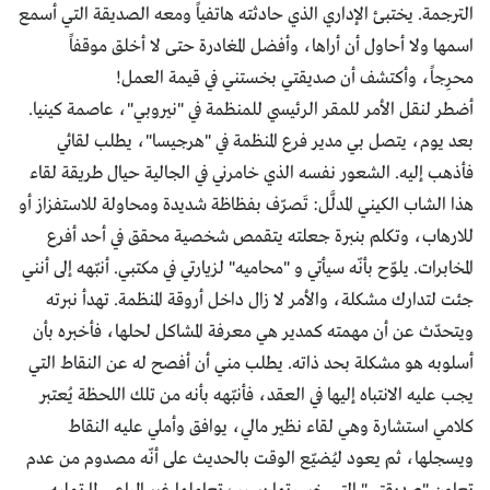
الترجمة. يختبئ الإداري الذي حادثته هاتفياً ومعه الصديقة التي أسمع
اسمها ولا أحاول أن أراها، وأفضل المغادرة حتى لا أخلق موقفاً
محرِجاً، وأكتشف أن صديقتي بخستني في قيمة العمل!
أضطر لنقل الأمر للمقر الرئيسي للمنظمة في "نيروبي"، عاصمة كينيا.
بعد يوم، يتصل بي مدير فرع المنظمة في "هرجيسا"، يطلب لقائي
فأذهب إليه. الشعور نفسه الذي خامرني في الجالية حيال طريقة لقاء
هذا الشاب الكيني المدلَّل: تَصرّف بفظاظة شديدة ومحاولة للاستفزاز أو
للارهاب، وتكلم بنبرة جعلته يتقمص شخصية محقق في أحد أفرع
المخابرات. يلوّح بأنّه سيأتي و "محاميه" لزيارتي في مكتبي. أنبّهه إلى أنني
جئت لتدارك مشكلة، والأمر لا زال داخل أروقة المنظمة. تهدأ نبرته
ويتحدّث عن أن مهمته كمدير هي معرفة المشاكل لحلها، فأخبره بأن
أسلوبه هو مشكلة بحد ذاته. يطلب مني أن أفصح له عن النقاط التي
يجب عليه الانتباه إليها في العقد، فأنبّهه بأنه من تلك اللحظة يُعتبر
كلامي استشارة وهي لقاء نظير مالي، يوافق وأملي عليه النقاط
ويسجلها، ثم يعود ليُضيّع الوقت بالحديث على أنّه مصدوم من عدم