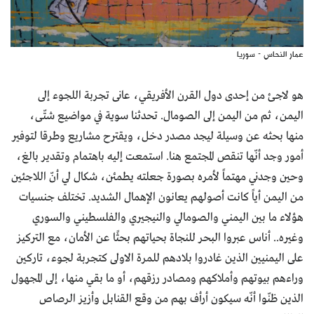
عمار النحاس - سوريا
هو لاجئ من إحدى دول القرن الأفريقي، عانى تجربة اللجوء إلى
اليمن، ثم من اليمن إلى الصومال. تحدثنا سوية في مواضيع شتّى،
منها بحثه عن وسيلة ليجد مصدر دخل، ويقترح مشاريع وطرقا لتوفير
أمور وجد أنّها تنقص المجتمع هنا. استمعت إليه باهتمام وتقدير بالغ،
وحين وجدني مهتماً لأمره بصورة جعلته يطمئن، شكال لي أنّ اللاجئين
من اليمن أياً كانت أصولهم يعانون الإهمال الشديد. تختلف جنسيات
هؤلاء ما بين اليمني والصومالي والنيجيري والفلسطيني والسوري
وغيره.. أناس عبروا البحر للنجاة بحياتهم بحثًا عن الأمان، مع التركيز
على اليمنيين الذين غادروا بلادهم للمرة الاولى كتجربة لجوء، تاركين
وراءهم بيوتهم وأملاكهم ومصادر رزقهم، أو ما بقي منها، إلى المجهول
الذين ظنّوا أنّه سيكون أرأف بهم من وقع القنابل وأزيز الرصاص