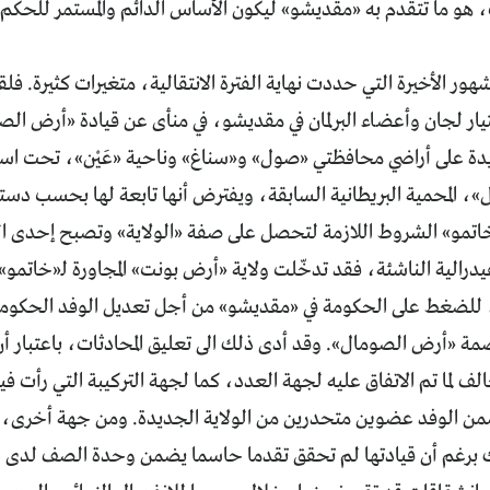
 هو ما تتقدم به «مقديشو» ليكون الأساس الدائم والمستمر للحكم في
ر الأخيرة التي حددت نهاية الفترة الانتقالية، متغيرات كثيرة. ف
يار لجان وأعضاء البرلمان في مقديشو، في منأى عن قيادة «أرض ال
يدة على أراضي محافظتي «صول» و«سناغ» وناحية «عَيْن»، تحت ا
، المحمية البريطانية السابقة، ويفترض أنها تابعة لها بحسب دست
اتمو» الشروط اللازمة لتحصل على صفة «الولاية» وتصبح إحدى ال
يدرالية الناشئة، فقد تدخّلت ولاية «أرض بونت» المجاورة لـ«خاتمو» (
 للضغط على الحكومة في «مقديشو» من أجل تعديل الوفد الحكومي 
ة «أرض الصومال». وقد أدى ذلك الى تعليق المحادثات، باعتبار أن
 لما تم الاتفاق عليه لجهة العدد، كما لجهة التركيبة التي رأت ف
من الوفد عضوين متحدرين من الولاية الجديدة. ومن جهة أخرى،
لك برغم أن قيادتها لم تحقق تقدما حاسما يضمن وحدة الصف لدى ج