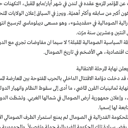
 المؤتمر المزمع عقده في لندن في شهر أيار/مايو المقبل، التكهنات 
ون أكبر من سابقه وأكثر أهميّة. ويبرز في السياق إعلان الولايات المتح
الية الصومالية في «مقديشو»، وهو مسعى ديبلوماسي لترسيخ انتهاء ا
 اثنتين وعشرين سنة مرّت.
 السياسية الصومالية المقبلة؟ لا سيما ان مفاوضات تجري مع الدول
ت اقتصادية، هي الأضخم في تاريخ الصومال.
لن نهاية المرحلة الانتقالية
د دخلت دوّامة الاقتتال الداخلي بالحرب المفتوحة بين المعارضة ال
اية ثمانينيات القرن الماضي، ما أدى إلى سقوط النظام وانهيار الدولة
د، وإعلان جمهورية أرض الصومال في شمالها الغربي. وتشظت الدولة
ابعة لها إسميا.
للحكومة الفدرالية في الصومال لم يمنع استمرار الطرف الصومالي 
رفض سيادة تلك الحكومة الفيدرالية جملة وتفصيلاً. والجمهورية 