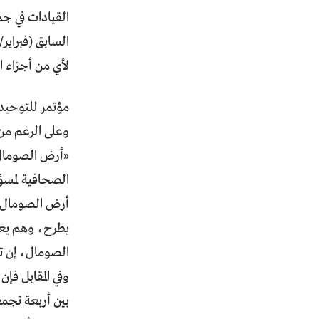
القيادات في ج
السابق (فبراير
لأي من أجزاء البل
مؤتمر للتوحيد
وعلى الرغم من 
«أرض الصومال» 
الصحافية لمسؤو
أرض الصومال با
يطرح، وهم يعلن
الصومال، إن تم
بين أربعة تجم