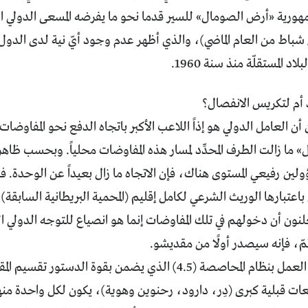
مهورية «أرض الصومال» للسير قدما نحو ما يفرضه المسعى الدولي ا
/ شباط من العام الماضي)، والذي أظهر عدم وجود أيّ نية لدى الدول 
اد المستقلّة منذ سنة 1960.
 أم لتكريس الانفصال؟
أن العامل الدولي هو إذاً اللاعب الأكبر باتجاه الدفع نحو المفاوضات
ما زالت الطرف المحدِّد لمسار هذه المفاوضات محلياً. وبحسب ظاه
لين رفيعي المستوى هناك، فإن الاتجاه ما زال بعيداً عن الوحدة. ف
عتبارها الوريث الشرعي لكامل إقليم (المحمية البريطانية السابقة)،
ون أن دخولهم في تلك المفاوضات إنما هو انصياع للتوجه الدولي ال
ّ، فإنه سيصدر أولًا من مقديشو.
وفي المقابل فإن العمل بنظام المحاصصة (4.5) الذي يضمن بقوة الدس
عات قبلية كبرى (دِر، دارود، رحنوين وهوية)، يكون لكل واحدة م