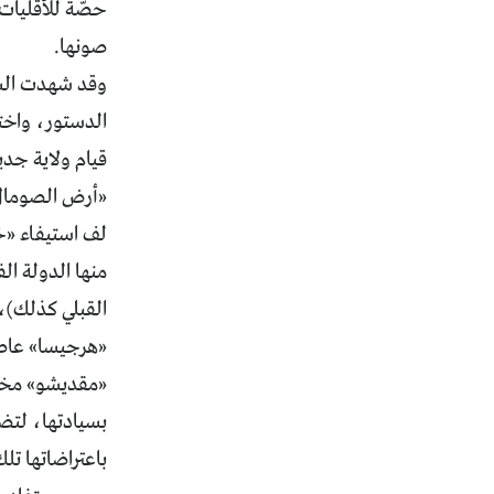
حصّة للأقليات،
صونها.
وقد شهدت الشهو
الدستور، واخت
قيام ولاية جد
«أرض الصومال»
لف استيفاء «خ
منها الدولة الف
القبلي كذلك)،
«هرجيسا» عاصم
«مقديشو» مخالف
بسيادتها، لتض
باعتراضاتها ت