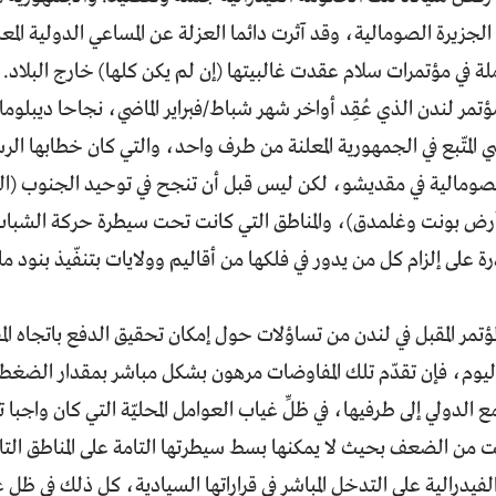
الجزيرة الصومالية، وقد آثرت دائما العزلة عن المساعي الدولية ال
لة في مؤتمرات سلام عقدت غالبيتها (إن لم يكن كلها) خارج البلاد
تمر لندن الذي عُقِد أواخر شهر شباط/فبراير الماضي، نجاحا ديبلوماس
ي المتّبع في الجمهورية المعلنة من طرف واحد، والتي كان خطابها الر
صومالية في مقديشو، لكن ليس قبل أن تنجح في توحيد الجنوب (الص
رض بونت وغلمدق)، والمناطق التي كانت تحت سيطرة حركة الشبا
رة على إلزام كل من يدور في فلكها من أقاليم وولايات بتنفّيذ بنود ما 
لمؤتمر المقبل في لندن من تساؤلات حول إمكان تحقيق الدفع باتجاه ال
 اليوم، فإن تقدّم تلك المفاوضات مرهون بشكل مباشر بمقدار الضغ
 الدولي إلى طرفيها، في ظلِّ غياب العوامل المحليّة التي كان واجبا 
 من الضعف بحيث لا يمكنها بسط سيطرتها التامة على المناطق التاب
الفيدرالية على التدخل المباشر في قراراتها السيادية، كل ذلك في ظ