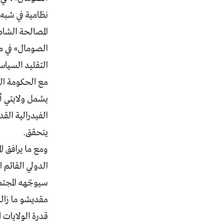
نظامية في شبه 
المصالحة الشام
الصومال» في مؤ
التقليد السياس
مع الحكومة ال
يشمل ولايتي أ
الفيدرالية القد
يتحقق.
ومع ما يرافق ا
الدولي القائم
سيوجّهه المجتمع
مقديشو ما زالت
قدرة الولايات 