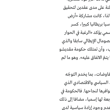
معلنة على مدى عقدين لتحقيق
. لذا، كانت مشاركة «أرض
يا بريطانيا كبيرا، كسر
سمي يؤكد «الرغبة في الحوار
ومال الإيطالي سابقا والذي
ب، وأن تمتلك حكومة مقديشو
يتمّ الاتفاق عليه». وهو ما لم
مفاوضات، بما يخدم التوجّه
ط السياسي والاقتصادي الذي
توافرها لنجاحها. فالحكومة في
عة لها إسميا، مضافا إلى ذلك
ل عدم وجود إرادة سياسية لدى