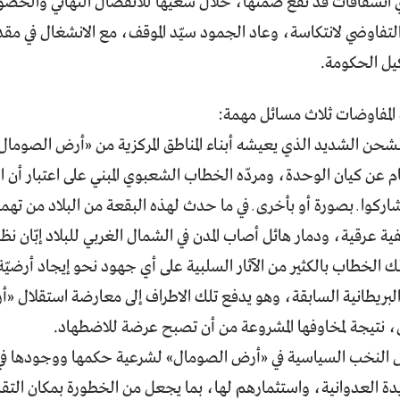
انشقاقات قد تقع ضمنها، خلال سعيها للانفصال النهائي والحصول 
فاوضي لانتكاسة، وعاد الجمود سيّد الموقف، مع الانشغال في مقديش
يل الحكومة.
 المفاوضات ثلاث مسائل مهمة:
لشحن الشديد الذي يعيشه أبناء المناطق المركزية من «أرض الصومال» 
ام عن كيان الوحدة، ومردّه الخطاب الشعبوي المبني على اعتبار أن 
اركوا ـ بصورة أو بأخرى ـ في ما حدث لهذه البقعة من البلاد من ته
 عرقية، ودمار هائل أصاب المدن في الشمال الغربي للبلاد إبّان نظ
 الخطاب بالكثير من الآثار السلبية على أي جهود نحو إيجاد أرضي
البريطانية السابقة، وهو يدفع تلك الاطراف إلى معارضة استقلال 
ل، نتيجة لمخاوفها المشروعة من أن تصبح عرضة للاضطهاد.
س النخب السياسية في «أرض الصومال» لشرعية حكمها ووجودها في ا
 العدوانية، واستثمارهم لها، بما يجعل من الخطورة بمكان التقدم