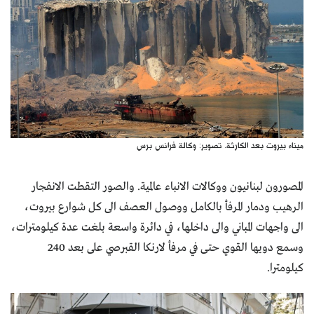
كتّابنا
الأرشيف
ميناء بيروت بعد الكارثة. تصوير: وكالة فرانس برس
المصورون لبنانيون ووكالات الانباء عالمية. والصور التقطت الانفجار
الرهيب ودمار المرفأ بالكامل ووصول العصف الى كل شوارع بيروت،
الى واجهات المباني والى داخلها، في دائرة واسعة بلغت عدة كيلومترات،
وسمع دويها القوي حتى في مرفأ لارنكا القبرصي على بعد 240
كيلومترا.