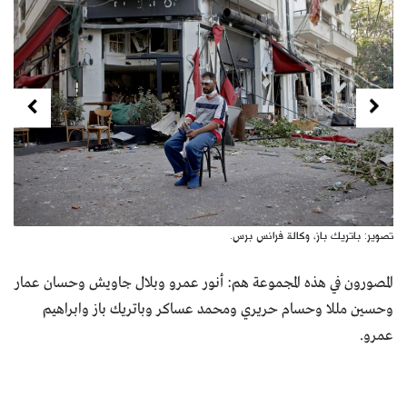
Next
Previous
تصوير: باتريك باز، وكالة فرانس برس.
المصورون في هذه المجموعة هم: أنور عمرو وبلال جاويش وحسان عمار
وحسين مللا وحسام حريري ومحمد عساكر وباتريك باز وابراهيم
عمرو.