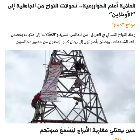
الملاية أمام الخوارزمية.. تحولات النواح من الجاهلية إلى
“الأونلاين”
موقع "جمار"
رحلة النواح النسائي في العراق، من المجالس السرية و"الكَفّالات" إلى ملايات يحصدن
آلاف المشاهدات، ويصلن بأصواتهن إلى رجال كانوا يُمنعون من حضور مجالسهن..
حين يعتلي مغاربةٌ الأبراج ليُسْمَعَ صوتهم