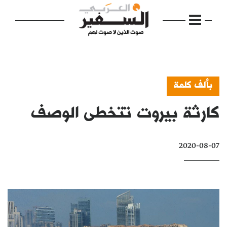
بألف كلمة
كارثة بيروت تتخطى الوصف
الرئيسية
مواضيع
2020-08-07
إفتتاحية
فكرة
دفاتر
بالصورة