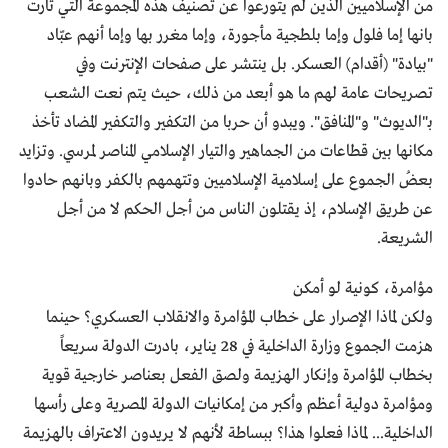
من الإسلاميين الذين لم يتورعوا عن تصنيف هذه المجموعة التي ثارت
بانها إما فلول وإما بلطجية مأجورة، وإما مغرر بها وإما أنهم عبّاد
"بيادة" (أقدام) العسكر. بل ينتشر على صفحات الإنترنت وفي
تصريحات عامة لهم ما هو أبعد من ذلك، حيث يتم نعت الشعب
بـ"الديوث" و"المنافق". ويبدو أن حربا من التكفير والتكفير المضاد تأخذ
مكانها بين قطاعات من الجماهير والتيار الإسلامي المناصر لمرسي. وتزايد
بعضُ الجموع على إسلامية الإسلاميين وتتهمهم بالكفر وبانهم حادوا
عن طريق الإسلام، إذ يقتلون الناس من أجل الحكم لا من أجل
الشريعة.
مؤامرة، كونية لو أمكن
ولكن لماذا الإصرار على خطاب المؤامرة والانقلاب العسكري؟ حينما
هزمت الجموع وزارة الداخلية في 28 يناير، بادرت الدولة سريعاً
بخطاب المؤامرة وإنكار الهزيمة ولصق الفعل بعناصر خارجية قوية
ومؤامرة دولية أعظم وأكبر من إمكانيات الدولة المصرية وعلى رأسها
الداخلية... لماذا فعلوا هذا؟ ببساطة لأنهم لا يريدون الاعتراف بالهزيمة