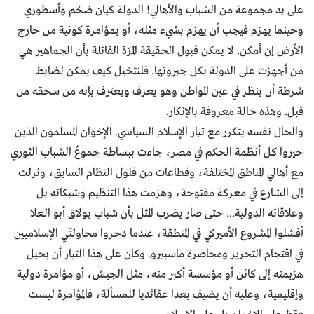
على يد مجموعة من الشباب والأهالي! الدولة كيان ضخم وأسطوري
وحينما يهزم فيجب أن يهزم بشيء مثله، أو بمؤامرة كونية من خارج
الأرض إن أمكن. لا يمكن قبول الحقيقة المرّة القائلة بأن الجماهير هي
من أجهزت على الدولة بكل جبروتها. فلنتخيل كيف يمكن لضابط
شرطة أن ينظر في عين المواطن وهو يعرف ويعترف بإنه من سحقه من
قبل. وهذه حالة معروفة بالإنكار.
والحال نفسه يتكرر مع تيار الإسلام السياسي. الإخوان المسلمون الذين
حيروا كل أنظمة الحكم في مصر، جاءت ببساطة جموعُ الشباب الثوري
مع أهالي المناطق المختلفة، وقطاعات من فلول النظام السابق، ونزلت
إلى الشارع في معركة مفتوحة، وهزمت هذا التنظيم وشبكاته بل
وعلاقاته الدولية... حتى صار يضرب المثل بأن شباب بولاق أبو العلا
أفشلوا المشروع الأميركي في المنطقة، عندما دحروا محاولتَي الإسلاميين
في اقتحام التحرير ومحاصرة ماسبيرو. وكان على هذا التيار أن يحيل
هزيمته إلى كائن أو مؤسسة أكبر منه، مثل الجيش، أو مؤامرة دولية
وإقليمية، وعليه أن يضيف بعدا عقائديا للمسألة، فالمؤامرة ليست