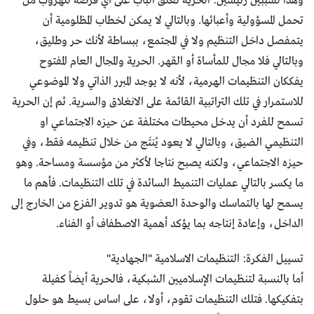
وهذا لسببين رئيسين: الحرية تغلق الباب على أي فرصة للهروب من
تحمل المسؤولية وأعبائها. وبالتالي لا يمكن لخطاب المظلومية أن
يتمفصل داخل التنظيم ولا في المجتمع، ببساطة لأنك حر وطليق،
وبالتالي فلا مجال للمأساة أو القهر. الحرية والمجال العام المفتوح
يفككان التنظيمات الهرمية، لأنه لا يوجد المبرر الذاتي ولا الموضوعي
للاستمرار في تلك التراتبية القائمة على الانغلاق والسرية. ثم إن الحرية
تسمح للفرد أن يدخل محيطات مختلفة عن حيزه الاجتماعي او
التنظيمي الضيق، وبالتالي لا يعود يُنتَج من خلال تنظيمه فقط، وفي
حيزه الاجتماعي، ولكنه يصبح نتاجا لأكثر من مؤسسة ومساحة. وهو
ما يكسر بالتالي عمليات التنميط السائدة في تلك التنظيمات. فأهم ما
يسمح لها بالتماسك والوحدة العضوية هو تدوير الفزع من الخارج إلى
الداخل، وإعادة إنتاجه بما يؤكد أهمية الاصطفاف أو الفناء.
تسييل الفكرة: التنظيمات الاسلامية "الجهادية"
أما بالنسبة لتنظيمات الإسلاميين الشبكية، فالحرية أيضاً كفيلة
بتفكيكها. فتلك التنظيمات تقوم، أولا، على اساس بسيط هو حلول