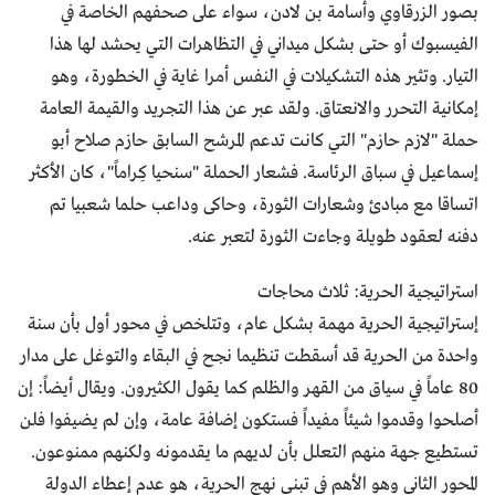
بصور الزرقاوي وأسامة بن لادن، سواء على صحفهم الخاصة في
الفيسبوك أو حتى بشكل ميداني في التظاهرات التي يحشد لها هذا
التيار. وتثير هذه التشكيلات في النفس أمرا غاية في الخطورة، وهو
إمكانية التحرر والانعتاق. ولقد عبر عن هذا التجريد والقيمة العامة
حملة "لازم حازم" التي كانت تدعم المرشح السابق حازم صلاح أبو
إسماعيل في سباق الرئاسة. فشعار الحملة "سنحيا كِراماً"، كان الأكثر
اتساقا مع مبادئ وشعارات الثورة، وحاكى وداعب حلما شعبيا تم
دفنه لعقود طويلة وجاءت الثورة لتعبر عنه.
استراتيجية الحرية: ثلاث محاجات
إستراتيجية الحرية مهمة بشكل عام، وتتلخص في محور أول بأن سنة
واحدة من الحرية قد أسقطت تنظيما نجح في البقاء والتوغل على مدار
80 عاماً في سياق من القهر والظلم كما يقول الكثيرون. ويقال أيضاً: إن
أصلحوا وقدموا شيئاً مفيداً فستكون إضافة عامة، وإن لم يضيفوا فلن
تستطيع جهة منهم التعلل بأن لديهم ما يقدمونه ولكنهم ممنوعون.
المحور الثاني وهو الأهم في تبني نهج الحرية، هو عدم إعطاء الدولة