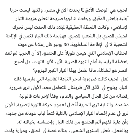
الحرب هي الوصف الأدق لما يحدث الآن في مصر، ولكنها ليست حربا
أهلية بالمعنى الدقيق. وجاءت نتائجها صريحة لتعلن هزيمة التيار
الإسلامي، وكانت اللحظة الحقيقية لميلاد ذلك الحدث ليس تحرك
الجيش المصري بل الشعب المصري. فهزيمة ذلك التيار تكمن في الإزاحة
الشعبية لا في الإطاحة السلطوية. 30 يونيو كان إعلانا عن موت
الخطاب الإسلامي الذي هيمن طويلاً على المجتمع. إلا أن الحرب لم تعد
المعضلة الرئيسية أمام الثورة المصرية الآن، لأنها انتهت، بل أصبح
النصر هو المشكلة. ماذا نفعل بهذا التيار الكبير المهزوم؟
لعل الحرب كانت ضرورية لدحر النزعة الفاشية التي مارسها ذلك
التيار. ويلوح في الأفق الآن طريقتان للتعامل معه. الأولى ترى ضرورة
إقصائه من كل المجال السياسي والعام، وفقاً لإجراءات قانونية
مشددة. والثانية ترى الحرية أفضل لعموم حركة الثورة المصرية. الأولى
ترى في عدم إقصاء التيار الإسلامي بالكلية فتحاً لباب عودته من جديد،
وأن علينا تفهم ألم المجتمع من ذلك التيار وإحساسه بخيانته له.
وبالفعل، فعلى المستوى الشعبي، هناك غصة في الحلق، ومرارة ولدت