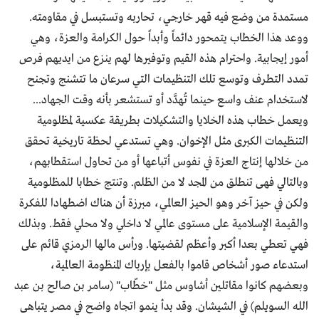
مستمدة من وضع فيه قهر خارجي، تحاربه وتستبسل في مقاومته.
ووعد هذا الخطاب يتمحور دائماً وأبداً حول الكرامة والعزة، وهي
أمور إيجابية. واحترام هذه القيم وتوفيرها لهم ينزع من ايديهم فرص
تمدد التطرف وتوسع تلك التنظيمات التي سرعان ما تتشنج وتجنح
لاستخدام عنف واسع حينما تُهدَّد أو تستشعر بأنه وقت الجهاد...
ويعمل خطاب هذه الخلايا والتشكيلات بطريقة عكسية لمظلومية
التنظيمات الكبرى مثل الإخوان. وهي تستدعي لحظة تاريخية تحقق
من خلالها إنتاج العزة في نفوس أتباعها أو من تحاول استقطابهم،
وبالتالي فهى تنطلق من المجد لا من الظلم. وتنتج خطابا للمظلومية
ولكن في حيز آخر وهو الحيز العالمي، مبرزة أن هناك اضطهادا للفكرة
والقيمة الإسلامية على مستوى عالمي لا داخلي ولا محلي فقط. وبذلك
فهي تعطي بعدا أكبر وأعظم لقضيتها. ورأس مالها الرمزي قائم على
استدعاء صور أشخاص قاموا بالفعل بإرباك المنظومة العالمية،
وبعضهم كانوا مقاتلين أشاوس مثل "خطّاب" (سامر بن صالح بن عبد
الله السويلم) في الشيشان. وقد بدأ ينمو اتجاه واضح في مصر يتباهى