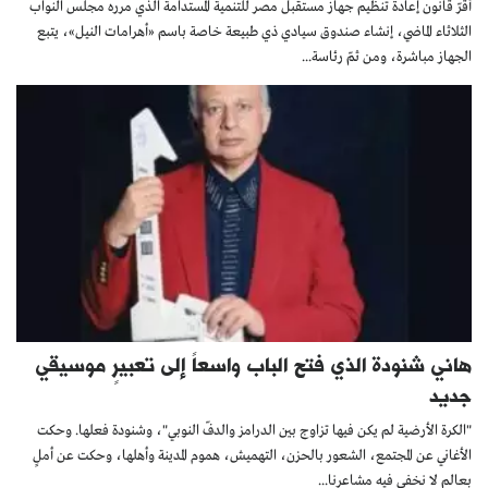
أقرّ قانون إعادة تنظيم جهاز مستقبل مصر للتنمية المستدامة الذي مرره مجلس النواب
الثلاثاء الماضي، إنشاء صندوق سيادي ذي طبيعة خاصة باسم «أهرامات النيل»، يتبع
الجهاز مباشرة، ومن ثمّ رئاسة...
هاني شنودة الذي فتح الباب واسعاً إلى تعبيرٍ موسيقي
جديد
"الكرة الأرضية لم يكن فيها تزاوج بين الدرامز والدفّ النوبي"، وشنودة فعلها. وحكت
الأغاني عن المجتمع، الشعور بالحزن، التهميش، هموم المدينة وأهلها، وحكت عن أملٍ
بعالم لا نخفي فيه مشاعرنا...