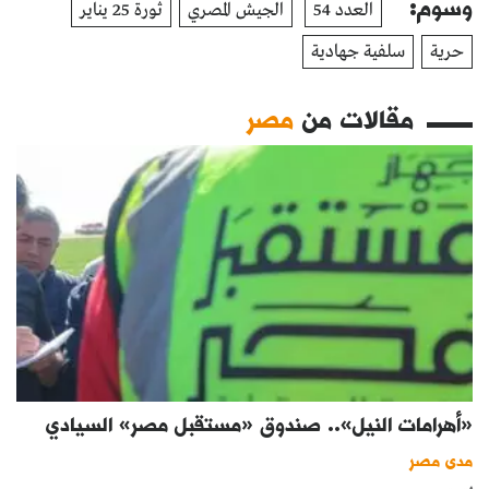
وسوم:
العدد 54
الجيش المصري
ثورة 25 يناير
حرية
سلفية جهادية
مقالات من
مصر
«أهرامات النيل».. صندوق «مستقبل مصر» السيادي
مدى مصر