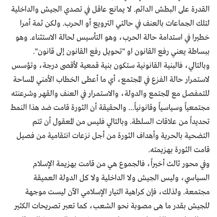
القدرة على البطش الدائم. لا يمانع عاقل في تصدي الجيش والداخلية
لتلك الجماعات بالعنف في حالتي الترويع أو الحرب. ولكن ثمة أمرا
خطيرا في استدامة حالة الحرب، وهو التأسيس لحالة الاستثناء. وهو
ببساطة يعني رفع القانون او "تحويل رفع القانون إلى قانون".
وبالتالي، فالبنية القانونية ستكون بنية قمعية لأقصى درجة، وتؤسس
لاستمرار حالة الفزع في المجتمع، أي ما أعطى الخطاب الأمني المساحة
للتمفصل مع المجتمع والدولة، والاستمرار في العنف والقهر وشرعنته
مجتمعياً وسياسياً وقانونياً... والحقيقة أن الثورة قامت ضد هذا النمط
تحديداً من علاقات السلطة. وبالتالي فليس من المعقول أن تتم
التضحية بالحرية وأهداف الثورة من أجل نزعات انتقامية من فصيل
قامت الثورة بهزيمته.
وفي محور ثالث أخيراً، فالجموع هي من قامت بهزيمة الإسلام
السياسي، وليس الجيش ولا الداخلية ولا كل الدولة العميقة
مجتمعة. ولذلك، فإن كراهية التيار الإسلامي الآن ليست موجهة
للجيش بقدر ما هى مصوبة نحو الشعب، كما تعبر تصريحات الكثير