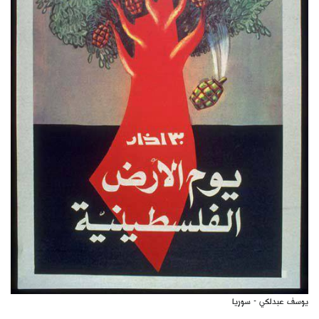
يوسف عبدلكي - سوريا