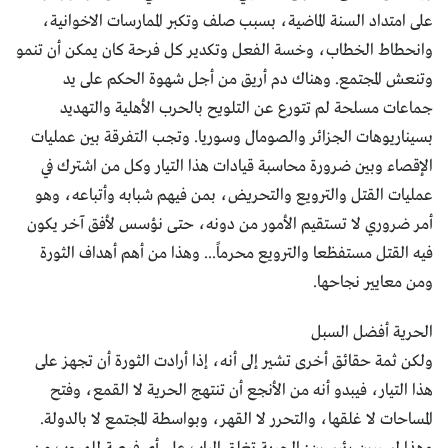
على امتداد السنة الماضية، بسبب صلف وتكبر الممارسات الاخوانية،
وانحطاط الخطاب، وخسة الفعل وتكدير كل فرحة كان يمكن أن تنمو
وتنعش المجتمع. وهناك دم أريق من أجل شهوة الحكم على يد
جماعات مسلحة لم تتورع عن التلويح بالحرب الأهلية والتهديد
بسيناريوهات الجزائر والصومال وسوريا. وتجب التفرقة بين عمليات
الإقصاء وبين ضرورة محاسبة قيادات هذا التيار وكل من اشترك في
عمليات القتل والترويع والتحريض، بمن فيهم شبابه وأتباعه، وهو
أمر ضروري لا تستقيم الأمور من دونه، حتى نؤسس لأفق آخر يكون
فيه القتل مستفظعا والترويع محرماً... وهذا من أهم أهداف الثورة
ومن معايير نجاحها.
الحرية أفضل السبل
ولكن ثمة حقائق أخرى تشير إلى أنه، إذا أرادت الثورة أن تجهز على
هذا التيار، فيبدو أنه من الأنجع أن تنتهج الحرية لا القمع، وفتح
المساحات لا غلقها، والتحرر لا القهر، وبواسطة المجتمع لا بالدولة.