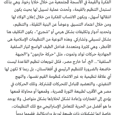
الفكرة والقيمة في الأنسجة المجتمعية من خلال خلايا رخوة. وهي بذلك
تستبدل التنظيم بالقيمة، وتُحدث عملية تسييل لها بحيث يكون
انتقالها أسهل، ويكون الانتساب للفكرة من خلال إعلان الولاء لها
ومن خلال اعتماد التنسيق. وعوضاً عن البنية الثقيلة، والتنظيم،
وتحديد أدوار وتكليفات بشكل هرمي أو "شجري"، يكون التكليف هنا
بشكل تنسيقي وتشاركي. وهذه النوعية من التنظيمات الإسلامية هى
الأخطر، وهي كثيرة ومتعددة. فداخل الطيف الواسع لتيار السلفية
الجهادية حركات تولد وتموت، مثل "حركة حازمون" و"الجبهة
السلفية"... الخ. أما خارج مصر، فكل تنويعات تنظيم القاعدة ليست
خاضعة بالضرورة للتنظيم الرئيسي في أفغانستان، بل ربما لا تكون لها
أي علاقة تنظيمية به غير الانتماء لمنظومة القيم نفسها، والنهج
التنفيذي، والتعضيد المتبادل للتحركات المشتركة. وتلك الحركات في
مصر هي الأقرب لطبيعة الثورة المصرية، وقمعها أو محاولة قمعها
يؤدي إلى انفجارات وإعادة تشكل لخلاياها بشكل متواصل. ولا يوجد
ما هو أفضل من الحرية للتعامل الإستراتيجي مع تلك التنظيمات،
خاصة انها تشكيلات ذات طبيعة ثورية وراديكالية. فقيمها دوماً