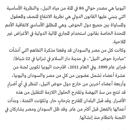
اثيوبيا هي مصدر حوالي 86 في المئة من مياه النيل، والنظرية الأساسية
التي ينبني عليها القانون الدولي هي نظرية الانتفاع المنصف والمعقول
والمساواة بين جميع دول الحوض. وهي المنطلق الأساسي لاتفاقية الأمم
المتحدة الخاصة بقانون استخدام المجاري المائية الدولية في الأغراض غير
الملاحية.
وكانت كل من مصر والسودان قد وقعتا مذكرة التفاهم التي أنشأت
"مبادرة حوض النيل"، في مدينة دار السلام في تنزانيا في 22 شباط/
فبراير عام 1999. وفي العام 2011، اقترحت اثيوبيا تكوين لجنة من
عشرة أعضاء تشمل عضوين من كلٍ من مصر والسودان واثيوبيا،
وأربعة أعضاء آخرين من خارج دول حوض النيل، لتنظر في أي أضرارٍ
قد تنتج من سدّ النهضة وتقترح الحلول اللازمة للتقليل من هذه
الأضرار. وقد قبل البلدان المقترح بترحابٍ حار. وتكوّنت اللجنة، وبدأت
أعمالها بالفعل قبل أكثر من عام. وقد ظل السودان ومصر يشاركان في
اللجنة بانتظام منذ إنشائها.