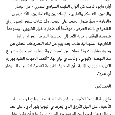
أيار/ مايو، قامت كل ألوان الطيف السياسي المصري – من اليسار
واليمين، العسكر والمدنيين، الإسلاميين والعلمانيين، الأكاديميين
والعامة – بدقِّ طبول الحرب على اثيوبيا. وقد شارك سفير السودان في
القاهرة في ذلك العرض، موضّحاَ أنه صُدِمَ بالقرار الاثيوبي، ومتوعداً
بتصعيد الموقف وإحالة الأمر إلى الجامعة العربية. غير أن وزارة
الخارجية السودانية عادت بعد يومٍ من تلك التصريحات لتعلن عن
وجود مشاورات وتفاهمات بين السودان واثيوبيا ومصر حول مشروع
سدّ النهضة الإثيوبي، وقالت في بيانٍ لها: "أكدت الجهات الفنية بوزارة
الكهرباء والموارد المائية، أن الخطوة الاثيوبية الأخيرة لا تسبب للسودان
أي ضرر".
الخصائص
يقع سدّ النهضة الاثيوبي، الذي كان يُعرف حتى وقتٍ قريب بسدِّ
الألفية، على النيل الأزرق الذي يُعرف في اثيوبيا بنهر أباي، على بعد
حوالى 40 كيلومتراً من الحدود مع السودان. ويُتوقع أن يقوم هذا