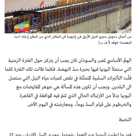
من أعمال تحويل مجرى النيل الأزرق في إثيوبيا في المكان الذي من المقرر إنشاء «سدّ
النهضة» فوقه (أ ف ب)
الهمُّ الأساسي لمصر والسودان كان يجب أن يتركز حول الفترة الزمنية
التي ستملأ اثيوبيا فيها بحيرة سدّ النهضة. فكلما طالت تلك الفترة كلما
قلّت التأثيرات السلبية المتمثّلة في نقص كميات مياه النيل التي ستصل
الى البلدين. ويجب أن تكون هذه المسألة هي جوهر المفاوضات مع
اثيوبيا بدلاً من الارتباك الحالي الذي تتمّ فيه الموافقة في القاهرة
والخرطوم على قيام السدّ يوماً، ومعارضته في اليوم الآخر.
التخبط
فور ما اعلنت اثيوبيا بدء العمل بتحويل مجرى النيل الازرق، يوم 27