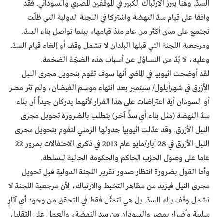
السدّ. وهنا يبرز الارتباك الكبير في الموقفين المصري والسوداني. فقد
وافقا على قيام سدّ النهضة واشتركا في اللجنة الدولية التي ظلّت
تجتمع على مدى أكثر من عام منذ قيامها، بينما تواصل بناء السدّ.
ومرجعية اللجنة التي قبلها البلدان لا تشمل وقف أو إلغاء قيام السدّ.
وعليه، لا بُدّ من التساؤل عن أسباب هذه الضجّة الضخمة.
لقد أوضحت اثيوبيا في الماضي أنها سوف تقوم بتحويل مجرى النيل
الأزرق في شهرأيلول/ سبتمبر بعد انتهاء موسم الفيضان، ولم تثر مصر
أو السودان أية اعتراضات على هذا القرار لأنهما يدركان جيداً أن بناء
سدّ النهضة (مثل بناء أي سدٍّ آخر) يتطلب بالضرورة تحويل مجرى
النيل الأزرق. وقد عدّلت اثيوبيا جدولها الزمني لتقوم بتحويل مجرى
النيل الأزرق في 28 أيار/مايو عام 2013 في ذكرى الاحتفالات بمرور 22
عاما على وصول الحزب الحاكم والحكومة الحالية للسلطة.
وأما القول بضرورة انتظار صدور تقرير اللجنة الدولية قبل تحويل
مجرى النيل فيزيد من مظاهر التخبط والارتباك، لأن مرجعية اللجنة لا
تشمل وقف بناء السدّ. بل هي تتمثّل فقط في التحقق من وجود أي آثارٍ
سلبية وأضرار بمصر والسودان من سد النهضة، والعمل على التقليل