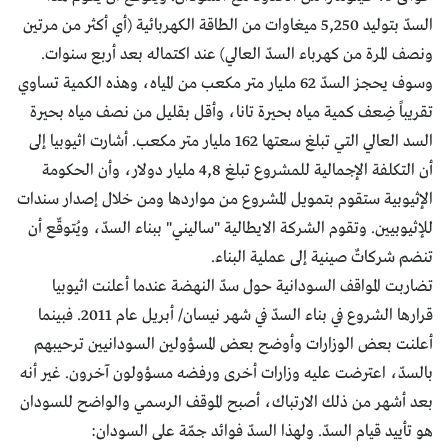
السدّ بتوليد 5,250 ميغاوات من الطاقة الكهربائية (أي أكثر من مرتين
ونصف المرة من كهرباء السدّ العالي) عند اكتماله بعد أربع سنوات.
وسوف يحجز السدّ 62 مليار متر مكعب من المياه، وهذه الكمية تساوي
تقريباً ضِعف كمية مياه بحيرة تانا، وأقل بقليل من نصف مياه بحيرة
السد العالي التي تبلغ سعتها 162 مليار متر مكعب. أشارت اثيوبيا إلى
أن التكلفة الإجمالية للمشروع تبلغ 4,8 مليار دولار، وأن الحكومة
الإثيوبية ستقوم بتمويل المشروع من مواردها ومن خلال إصدار سندات
للإثيوبيين. وتقوم الشركة الايطالية "ساليني" ببناء السدّ، ويُتوقّع أن
تنضم شركاتٌ صينية إلى عملية البناء.
تضاربت المواقف السودانية حول سدّ النهضة عندما أعلنت اثيوبيا
قرارها الشروع في بناء السدّ في شهر نيسان/ أبريل عام 2011. فبينما
أعلنت بعض الوزارات وأوضح بعض المسؤولين السودانيين ترحيبهم
بالسدّ، اعترضت عليه وزارات أخرى ورفضه مسؤولون آخرون. غير أنه
بعد أشهر من ذلك الارتباك، أصبح الموقف الرسمي والواضح للسودان
هو تأييد قيام السدّ. ولهذا السدّ فوائد جمّة على السودان: