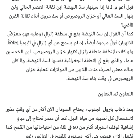
قبل أعوام. لماذا إذا سينهار سدّ النهضة ابن تقانة العصر الحالي ولن
ينهار السدّ العالي أو خزان الروصيرص أو سدّ مروى أبناء تقانة القرن
الماضي؟
كما أن القول إن سدّ النهضة يقع في منطقة زلزالٍ (وعليه فهو معرّضٌ
للانهيار) قولٌ مردودٌ أيضاً، إذ لم يسمع عن أي زلزالٍ في اثيوبيا إطلاقاً.
ولو كانت المنطقة منطقة زلزال لانهار خزان الروصيرص، ابن الخمسين
عاما، والذي يقع في المنطقة الجغرافية نفسها لسدّ النهضة. ولما كان
هناك معنى لصرف مئات الملايين من الدولارات لتعلية خزان
الروصيرص في وقت بناء سدّ النهضة.
التعاون ثم التعاون
بعد ذهاب بترول الجنوب، يحتاج السودان الآن أكثر من أي وقتٍ مضى
لاستعمال كل نصيبه من مياه النيل. كما أن مصر تحتاج إلى مياهٍ
إضافية لوقف استيراد أكثر من 60 في المئة من احتياجاتها من القمح كما
تفعل الآن، فمصر هي أكبر مستوردٍ للقمح في العالم، رغم