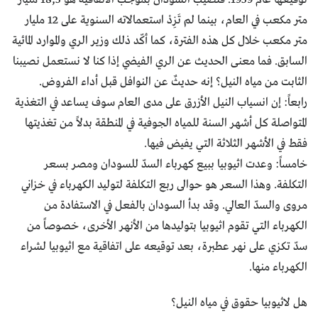
متر مكعب في العام، بينما لم تَزِدْ استعمالاته السنوية على 12 مليار
متر مكعب خلال كل هذه الفترة، كما أكّد ذلك وزير الري والموارد المائية
السابق. فما معنى الحديث عن الري الفيضي إذا كنا لا نستعمل نصيبنا
الثابت من مياه النيل؟ إنه حديثٌ عن النوافل قبل أداء الفروض.
رابعاً: إن انسياب النيل الأزرق على مدى العام سوف يساعد في التغذية
المتواصلة كل أشهر السنة للمياه الجوفية في المنطقة بدلاً من تغذيتها
فقط في الأشهر الثلاثة التي يفيض فيها.
خامساً: وعدت اثيوبيا ببيع كهرباء السدّ للسودان ومصر بسعر
التكلفة. وهذا السعر هو حوالى ربع التكلفة لتوليد الكهرباء في خزاني
مروى والسدّ العالي. وقد بدأ السودان بالفعل في الاستفادة من
الكهرباء التي تقوم اثيوبيا بتوليدها من الأنهر الأخرى، خصوصاً من
سدّ تكزي على نهر عطبرة، بعد توقيعه على اتفاقية مع اثيوبيا لشراء
الكهرباء منها.
هل لاثيوبيا حقوق في مياه النيل؟