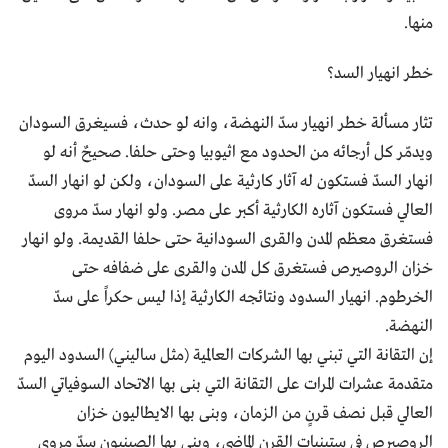
منها.
خطر انهيار السد؟
تثار مسألة خطر انهيار سدّ النهضة، وانه لو حدث، فسيغرق السودان
ويدمّر كل أرجائه من الحدود مع اثيوبيا وحتى حلفا. صحيحٌ أنه لو
انهار السدّ فستكون له آثار كارثية على السودان، ولكن لو انهار السدّ
العالي فستكون آثاره الكارثية أكبر على مصر. ولو انهار سدّ مروى
فستغرق معظم المدن والقرى السودانية حتى حلفا القديمة. ولو انهار
خزان الروصيرص فستغرق كل المدن والقرى على ضفافه حتى
الخرطوم. انهيار السدود ونتائجه الكارثية إذا ليس حكراً على سدّ
النهضة.
إن التقانة التي تبني بها الشركات العالمية (مثل ساليني) السدود اليوم
متقدمة عشرات المرات على التقانة التي بنى بها الاتحاد السوفياتي السدّ
العالي قبل نصف قرنٍ من الزمان، وبنى بها الايطاليون خزان
الروصيرص في ستينيات القرن الماضي، وبنى بها الصينيون سدّ مروى