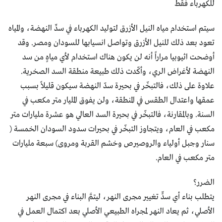
للكهرباء فقط
سيتم استخدام مياه النيل الأزرق لتوليد الكهرباء في سدِّ النهضة، والمياه
تعود بعد ذلك للنيل الأزرق وتواصل انسيابها للسودان ومصر. وقد
أوضحت اثيوبيا مراراً أنه لن يكون هناك استخدام لأي مياهٍ من سد
النهضة لأغراض الري، وأكّدت ذلك طبيعة منطقة السد الصخرية.
علاوة على ذلك، فالتبخّر في بحيرة سدّ النهضة سيكون قليلاً بسبب
عمقها واعتدال الطقس في المنطقة، ولن يفوق المليار متر مكعب في
السنة. وبالمقارنة، فالتبخّر في بحيرة السد العالي هو عشرة مليارات متر
مكعب في العام، ويتجاوز التبخّر في بحيرات سدود السودان الخمسة (
سنار وجبل أولياء والروصيرص وخشم القربة ومروى) سبعة مليارات
متر مكعب في العام.
الضرر؟
يتطلب بناء أي سدٍّ تغيير مجرى النهر، ليتمَّ البناء في مجرى النهر
الأصلي، ثم يعاد النهر لمجراه الطبيعي الأصلي بعد اكتمال العمل في