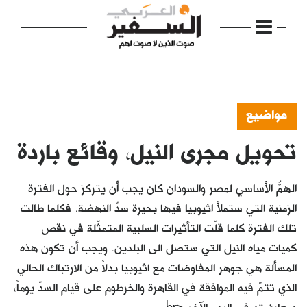
مواضيع
تحويل مجرى النيل، وقائع باردة
الرئيسية
مواضيع
الهمُّ الأساسي لمصر والسودان كان يجب أن يتركز حول الفترة
إفتتاحية
الزمنية التي ستملأ اثيوبيا فيها بحيرة سدّ النهضة. فكلما طالت
تلك الفترة كلما قلّت التأثيرات السلبية المتمثّلة في نقص
فكرة
كميات مياه النيل التي ستصل الى البلدين. ويجب أن تكون هذه
دفاتر
المسألة هي جوهر المفاوضات مع اثيوبيا بدلاً من الارتباك الحالي
الذي تتمّ فيه الموافقة في القاهرة والخرطوم على قيام السدّ يوماً،
بالصورة
ومعارضته في اليوم الآخر.<br