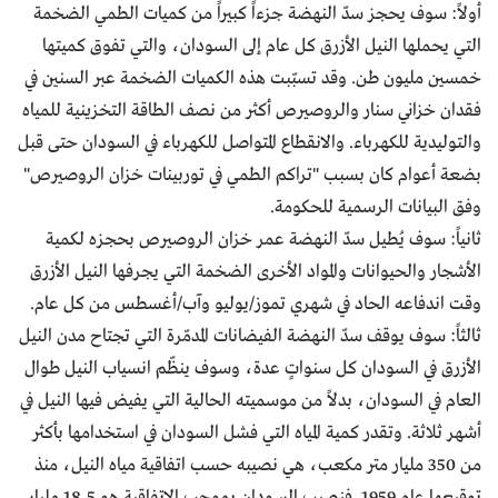
أولاً: سوف يحجز سدّ النهضة جزءاً كبيراً من كميات الطمي الضخمة
التي يحملها النيل الأزرق كل عام إلى السودان، والتي تفوق كميتها
خمسين مليون طن. وقد تسبّبت هذه الكميات الضخمة عبر السنين في
فقدان خزاني سنار والروصيرص أكثر من نصف الطاقة التخزينية للمياه
والتوليدية للكهرباء. والانقطاع المتواصل للكهرباء في السودان حتى قبل
بضعة أعوام كان بسبب "تراكم الطمي في توربينات خزان الروصيرص"
وفق البيانات الرسمية للحكومة.
ثانياً: سوف يُطيل سدّ النهضة عمر خزان الروصيرص بحجزه لكمية
الأشجار والحيوانات والمواد الأخرى الضخمة التي يجرفها النيل الأزرق
وقت اندفاعه الحاد في شهري تموز/يوليو وآب/أغسطس من كل عام.
ثالثاً: سوف يوقف سدّ النهضة الفيضانات المدمّرة التي تجتاح مدن النيل
الأزرق في السودان كل سنواتٍ عدة، وسوف ينظّم انسياب النيل طوال
العام في السودان، بدلاً من موسميته الحالية التي يفيض فيها النيل في
أشهر ثلاثة. وتقدر كمية المياه التي فشل السودان في استخدامها بأكثر
من 350 مليار متر مكعب، هي نصيبه حسب اتفاقية مياه النيل، منذ
توقيعها عام 1959. فنصيب السودان بموجب الاتفاقية هو 18,5 مليار