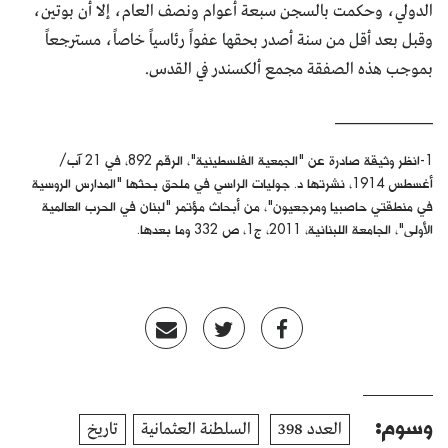
الدولي، وحكمت بالسجن سبعة أعوام ونصف العام، إلا أن بوتين،
وقبل بعد أقل من سنة أصدر بحقها عفواً رئاسياً خاصاً، مسترجعاً
بموجب هذه الصفقة مجمع ألكسندر في القدس.
______________
1-انظر وثيقة صادرة عن "الجمعية الفلسطينية"، الرقم 892، في 21 آب/
أغسطس 1914، نشرتها د. جوليات الراسي في ملحق بحثها "المدارس الروسية
في منطقتي حاصبيا ومرجعيون"، من أبحاث مؤتمر "لبنان في الحرب العالمية
الأولى"، الجامعة اللبنانية، 2011، ج1، ص 332 وما بعدها.
وسوم:
العدد 398
السلطنة العثمانية
تاريخ