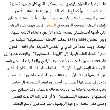
على توصيات المطران بارفيري أوسبينسكي، الذي كان في مهمة سرية
استطلاعية متستراً كحاج في بلاد الشام بين 1843 و1847، أصدر
القيصر الروسي نيقولاي الأول مرسوماً إمبراطورياً عام 1847، يتعلق
بإنشاء البعثة الروحية الروسية في
القدس
. كانت مهمة هذه البعثة،
التي رأسها أوسبينسكي نفسه، شراء الأراضي وإنشاء الأبنية عليها.
وبين العامين 1856 و1864 عملت "اللجنة الفلسطينية" المنبثقة عن
البعثة، وبنت عدداً من المباني في القدس القديمة. عام 1864، تحول
اسم "اللجنة الفلسطينية" إلى "الهيئة الفلسطينية"، وتابعت عملها إلى
عام 1889، حين نقلت ملكيات جميع الأراضي والعقارات لتسجل باسم
"الجمعية الإمبراطورية الأرثوذكسية الفلسطينية"، التي كان قد أعلن
عن تأسيسها في 21 أيار/ مايو 1882، وحظيت بحماية ورعاية القيصر،
ودخل في عضويتها أعضاء من أسرة رومانوف القيصرية إلى جانب
نخب سياسية واجتماعية ودينية ورحالة وعلماء. وقد اصطلح على
تسميتها بـ"الجمعية الفلسطينية". إلا أن كاتدرائية الثالوث المقدس
ومبنى مقر البعثة الروحية الروسية، بقيا مسجلين باسم البعثة.