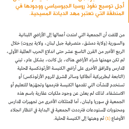
أجل توسيع نفوذ روسيا الجيوسياسي ووجودها في
المنطقة التي تعتبر مهد الديانة المسيحية.
من الملفت أن الجمعية التي امتدت أعمالها إلى الأراضي اللبنانية
والسورية (ولاية دمشق، متصرفية جبل لبنان، ولاية بيروت) خلال
الربع الأخير من القرن التاسع عشر حتى اندلاع الحرب العالمية الأولى،
لم تكن مهمتها شراء الأراضي هناك، بل كانت، بشكل عام، تبني
المدارس والمرافق الأخرى على أراضي الكنيسة الأرثوذكسية المحلية
(التابعة لبطريركية أنطاكيا وسائر المشرق للروم الأرثوذكس) أو
تستخدم المنشآت التي تقدمها الكنيسة فترممها وتجهّزها للتعليم أو
الاستشفاء. لذلك لم يعلن عن وجود ملكيات عقارية باسم هذه
الجمعية في سوريا ولبنان، أما الممتلكات الأخرى من تجهيزات المدارس
ومحتويات المستودعات فترددت الجمعية في البداية في انتظار انجلاء
الأوضاع
(1)
ثم وهبتها إلى الكنيسة المحلية.