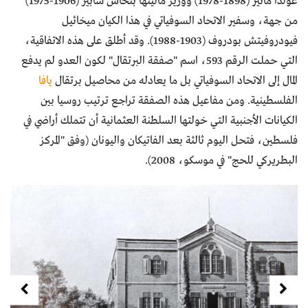
غولدا مائير (1898-1978) ووزير ماليتها بنحاس سابير (1906-1975)
من جهة، وسفير الاتحاد السوفياتي في هذا الكيان ميخائيل
فيودروفيتش بودروف (1903-1988). وقد أطلق على هذه الاتفاقية،
التي حملت الرقم 593، اسم "صفقة البرتقال" لكون العدو لم يدفع
المال إلى الاتحاد السوفياتي بل ما يعادله من محاصيل برتقال
يافا
الفلسطينية. ومن مفاعيل هذه الصفقة تراجع ترتيب روسيا بين
الكيانات الأجنبية التي خولتها السلطنة العثمانية أن تتملك أراضي في
فلسطين، فتحل اليوم ثالثة بعد الفاتيكان واليونان (وفق "المركز
البطريركي للحج" في موسكو، 2008).
Next
Previous