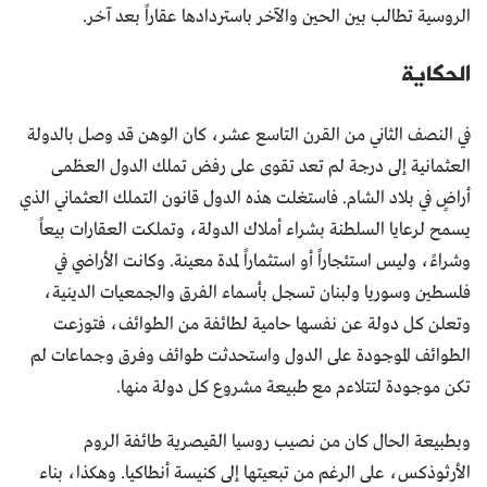
الروسية تطالب بين الحين والآخر باستردادها عقاراً بعد آخر.
الحكاية
في النصف الثاني من القرن التاسع عشر، كان الوهن قد وصل بالدولة
العثمانية إلى درجة لم تعد تقوى على رفض تملك الدول العظمى
أراضٍ في بلاد الشام. فاستغلت هذه الدول قانون التملك العثماني الذي
يسمح لرعايا السلطنة بشراء أملاك الدولة، وتملكت العقارات بيعاً
وشراءً، وليس استئجاراً أو استثماراً لمدة معينة. وكانت الأراضي في
فلسطين وسوريا ولبنان تسجل بأسماء الفرق والجمعيات الدينية،
وتعلن كل دولة عن نفسها حامية لطائفة من الطوائف، فتوزعت
الطوائف الموجودة على الدول واستحدثت طوائف وفرق وجماعات لم
تكن موجودة لتتلاءم مع طبيعة مشروع كل دولة منها.
وبطبيعة الحال كان من نصيب روسيا القيصرية طائفة الروم
الأرثوذكس، على الرغم من تبعيتها إلى كنيسة أنطاكيا. وهكذا، بناء