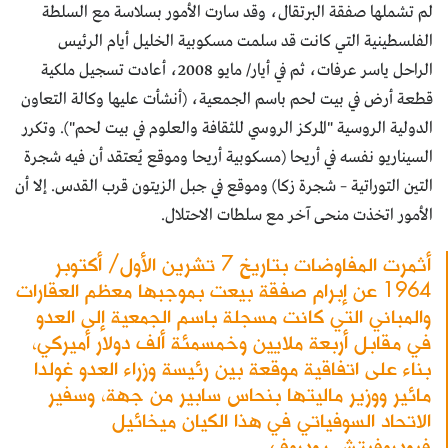
لم تشملها صفقة البرتقال، وقد سارت الأمور بسلاسة مع السلطة
الفلسطينية التي كانت قد سلمت مسكوبية الخليل أيام الرئيس
الراحل ياسر عرفات، ثم في أيار/ مايو 2008، أعادت تسجيل ملكية
قطعة أرض في بيت لحم باسم الجمعية، (أنشأت عليها وكالة التعاون
الدولية الروسية "المركز الروسي للثقافة والعلوم في بيت لحم"). وتكرر
السيناريو نفسه في أريحا (مسكوبية أريحا وموقع يُعتقد أن فيه شجرة
التين التوراتية – شجرة زكا) وموقع في جبل الزيتون قرب القدس. إلا أن
الأمور اتخذت منحى آخر مع سلطات الاحتلال.
أثمرت المفاوضات بتاريخ 7 تشرين الأول/ أكتوبر
1964 عن إبرام صفقة بيعت بموجبها معظم العقارات
والمباني التي كانت مسجلة باسم الجمعية إلى العدو
في مقابل أربعة ملايين وخمسمئة ألف دولار أميركي،
بناء على اتفاقية موقعة بين رئيسة وزراء العدو غولدا
مائير ووزير ماليتها بنحاس سابير من جهة، وسفير
الاتحاد السوفياتي في هذا الكيان ميخائيل
فيودروفيتش بودروف.