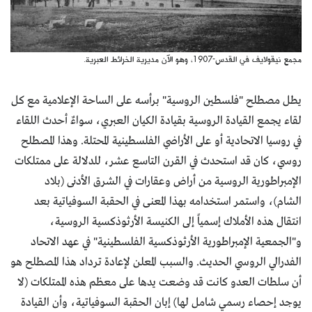
مجمع نيقولايف في القدس-1907، وهو الآن مديرية الخرائط العبرية.
يطل مصطلح "فلسطين الروسية" برأسه على الساحة الإعلامية مع كل
لقاء يجمع القيادة الروسية بقيادة الكيان العبري، سواءٌ أحدث اللقاء
في روسيا الاتحادية أو على الأراضي الفلسطينية المحتلة. وهذا المصطلح
روسي، كان قد استحدث في القرن التاسع عشر، للدلالة على ممتلكات
الإمبراطورية الروسية من أراض وعقارات في الشرق الأدنى (بلاد
الشام)، واستمر استخدامه بهذا المعنى في الحقبة السوفياتية بعد
انتقال هذه الأملاك إسمياً إلى الكنيسة الأرثوذكسية الروسية،
و"الجمعية الإمبراطورية الأرثوذكسية الفلسطينية" في عهد الاتحاد
الفدرالي الروسي الحديث. والسبب المعلن لإعادة ترداد هذا المصطلح هو
أن سلطات العدو كانت قد وضعت يدها على معظم هذه الممتلكات (لا
يوجد إحصاء رسمي شامل لها) إبان الحقبة السوفياتية، وأن القيادة