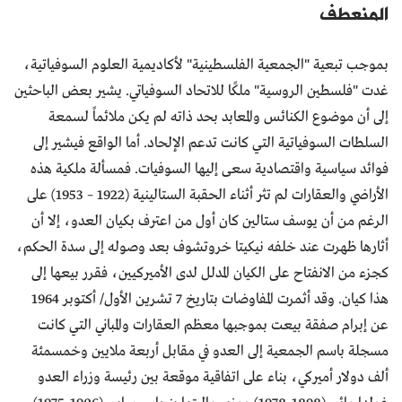
المنعطف
بموجب تبعية "الجمعية الفلسطينية" لأكاديمية العلوم السوفياتية،
غدت "فلسطين الروسية" ملكًا للاتحاد السوفياتي. يشير بعض الباحثين
إلى أن موضوع الكنائس والمعابد بحد ذاته لم يكن ملائماً لسمعة
السلطات السوفياتية التي كانت تدعم الإلحاد. أما الواقع فيشير إلى
فوائد سياسية واقتصادية سعى إليها السوفيات. فمسألة ملكية هذه
الأراضي والعقارات لم تثر أثناء الحقبة الستالينية (1922 – 1953) على
الرغم من أن يوسف ستالين كان أول من اعترف بكيان العدو، إلا أن
أثارها ظهرت عند خلفه نيكيتا خروتشوف بعد وصوله إلى سدة الحكم،
كجزء من الانفتاح على الكيان المدلل لدى الأميركيين، فقرر بيعها إلى
هذا كيان. وقد أثمرت المفاوضات بتاريخ 7 تشرين الأول/ أكتوبر 1964
عن إبرام صفقة بيعت بموجبها معظم العقارات والمباني التي كانت
مسجلة باسم الجمعية إلى العدو في مقابل أربعة ملايين وخمسمئة
ألف دولار أميركي، بناء على اتفاقية موقعة بين رئيسة وزراء العدو