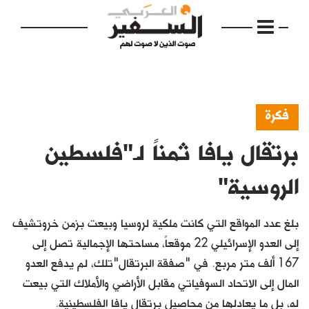
فكرة
برتقال يافا ثمناً لـ"فلسطين
الرئيسية
مواضيع
الروسية"
إفتتاحية
بلغ عدد المواقع التي كانت ملكية لروسيا وبيعت بزمن خروتشيف
فكرة
إلى العدو الإسرائيلي 22 موقعاً، مساحتها الإجمالية تصل إلى
167 ألف متر مربع. في "صفقة البرتقال"تلك، لم يدفع العدو
دفاتر
المال إلى الاتحاد السوفياتي مقابل الأراضي والأملاك التي بيعت
بالصورة
له، بل ما يعادلها من محاصيل برتقال يافا الفلسطينية.