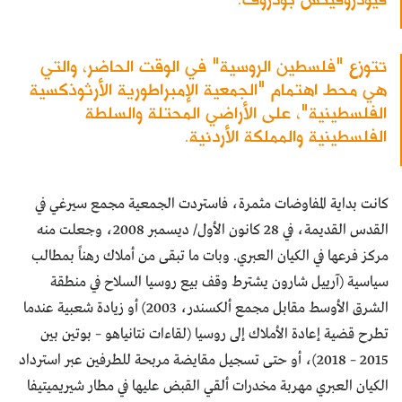
تتوزع "فلسطين الروسية" في الوقت الحاضر، والتي
هي محط اهتمام "الجمعية الإمبراطورية الأرثوذكسية
الفلسطينية"، على الأراضي المحتلة والسلطة
الفلسطينية والمملكة الأردنية.
كانت بداية المفاوضات مثمرة، فاستردت الجمعية مجمع سيرغي في
القدس القديمة، في 28 كانون الأول/ ديسمبر 2008، وجعلت منه
مركز فرعها في الكيان العبري. وبات ما تبقى من أملاك رهناً بمطالب
سياسية (آرييل شارون يشترط وقف بيع روسيا السلاح في منطقة
الشرق الأوسط مقابل مجمع ألكسندر، 2003) أو زيادة شعبية عندما
تطرح قضية إعادة الأملاك إلى روسيا (لقاءات نتانياهو – بوتين بين
2015 – 2018)، أو حتى تسجيل مقايضة مربحة للطرفين عبر استرداد
الكيان العبري مهربة مخدرات ألقي القبض عليها في مطار شيريميتيفا