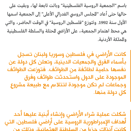
باسم "الجمعية الروسية الفلسطينية" وباتت تابعة لها، وبقيت على
حالها حتى أعاد "المجلس الروسي الفدرالي الأعلى" إلى الجمعية اسمها
الأول سنة 1992. وتتوزع "فلسطين الروسية" في الوقت الحاضر، والتي
هي محط اهتمام الجمعية، على الأراضي المحتلة والسلطة الفلسطينية
والمملكة الأردنية.
كانت الأراضي في فلسطين وسوريا ولبنان تسجل
بأسماء الفرق والجمعيات الدينية، وتعلن كل دولة عن
نفسها حامية لطائفة من الطوائف. فتوزعت الطوائف
الموجودة على الدول واستُحدثت طوائف وفرق
وجماعات لم تكن موجودة لتتلاءم مع طبيعة مشروع
كل دولة منها.
شكلت عملية شراء الأراضي وإنشاء أبنية عليها أحد
أهداف الإمبراطورية الروسية على أراضي فلسطين، التي
كانت آنذاك جزءاً من السلطنة العثمانية، وذلك من