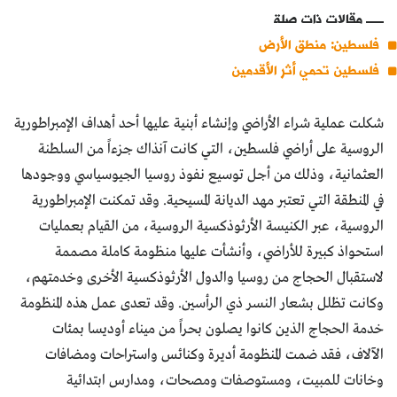
مقالات ذات صلة
فلسطين: منطق الأرض
فلسطين تحمي أثر الأقدمين
شكلت عملية شراء الأراضي وإنشاء أبنية عليها أحد أهداف الإمبراطورية
الروسية على أراضي فلسطين، التي كانت آنذاك جزءاً من السلطنة
العثمانية، وذلك من أجل توسيع نفوذ روسيا الجيوسياسي ووجودها
في المنطقة التي تعتبر مهد الديانة المسيحية. وقد تمكنت الإمبراطورية
الروسية، عبر الكنيسة الأرثوذكسية الروسية، من القيام بعمليات
استحواذ كبيرة للأراضي، وأنشأت عليها منظومة كاملة مصممة
لاستقبال الحجاج من روسيا والدول الأرثوذكسية الأخرى وخدمتهم،
وكانت تظلل بشعار النسر ذي الرأسين. وقد تعدى عمل هذه المنظومة
خدمة الحجاج الذين كانوا يصلون بحراً من ميناء أوديسا بمئات
الآلاف، فقد ضمت المنظومة أديرة وكنائس واستراحات ومضافات
وخانات للمبيت، ومستوصفات ومصحات، ومدارس ابتدائية