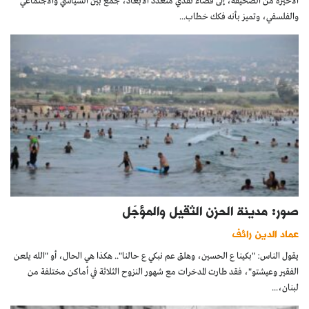
الأخيرة من الصحيفة، إلى فضاء نقدي متعدد الأبعاد، جمع بين السياسي والاجتماعي
والفلسفي، وتميز بأنه فكك خطاب...
صور: مدينة الحزن الثقيل والمؤجّل
عماد الدين رائف
يقول الناس: "بكينا ع الحسين، وهلق عم نبكي ع حالنا".. هكذا هي الحال، أو "الله يلعن
الفقير وعيشتو"، فقد طارت المدخرات مع شهور النزوح الثلاثة في أماكن مختلفة من
لبنان،...