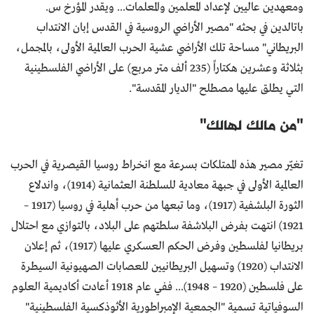
ومعهدين عاليين لإعداد المعلمين والمعلمات... ويقدر المؤرخ س.
باتالدين في بحثه "مصير الأراضي الروسية في القدس إبان الانتداب
البريطاني" مساحة تلك الأراضي عشية الحرب العالمية الأولى، بالمجمل،
بثلاثة وعشرين هكتاراً (235 ألف متر مربع) على الأراضي الفلسطينية
التي يطلق عليها مصطلح "الديار المقدسة".
"من مالك لهالك"
تغيّر مصير هذه الممتلكات بسرعة مع انخراط روسيا القيصرية في الحرب
العالمية الأولى في جبهة معادية للسلطنة العثمانية (1914)، واندلاع
الثورة البلشفية (1917)، وما تبعها من حرب أهلية في روسيا (1917 –
1921) انتهت بفرض البلاشفة سلطتهم على البلاد، بالتوازي مع احتلال
بريطانيا لفلسطين وفرض الحكم العسكري عليها (1917)، ثم إعلان
الانتداب (1920) وتسهيل البريطانيين للعصابات الصهيونية السيطرة
على فلسطين (1920 – 1948)... ففي عام 1918 أعادت أكاديمية العلوم
السوفياتية تسمية "الجمعية الإمبراطورية الأثوذكسية الفلسطينية"