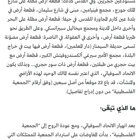
مستودعين حجريين. وفي القدس كذلك: قطعة أرض مطلة على شارع
الملك جورج، مجمع فينيامين، مبنى في شارع سليمان، قطعة أرض في
بلدة عين كارم المجاورة للقدس. في حيفا: قطعة أرض مطلة على البحر
وأخرى داخل المدينة ومجمع ميخائيل سبيرانسكي. وعلى الطريق نحو
طبريا قطعة أرض، وأخرى في العفولة. في الناصرة: قطعة أرض مصوّنة
تسمى حديقة السيمنار (دار المعلمين)، قطعة أرض فيها بيت في خراج
البلدة، مجمع الأمير سيرغي ألكسندروفيتش الكبير، قطعة أرض مع
بيت حجري من طبقتين، قطعة أرض ذات سور حجري... وبذلك يكون
الاتحاد السوفياتي، الذي اعتبر نفسه المالك الوحيد لهذه الأراضي
والمنشآت، قد باع 22 موقعاً من أصل سبعين (وفق أرقام "الجمعية
الفلسطينية" من دون إدراج تفاصيل).
ما الذي تبقى؟
بعد انهيار الاتحاد السوفياتي، ومع عودة الروح إلى "الجمعية
الفلسطينية"، بدأت المفاوضات على استرداد الجمعية للممتلكات التي