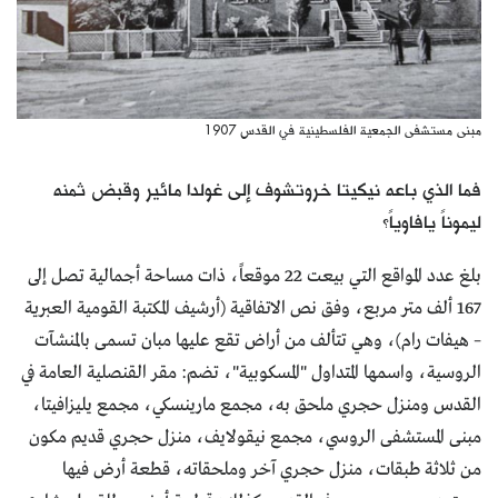
مبنى مستشفى الجمعية الفلسطينية في القدس 1907
فما الذي باعه نيكيتا خروتشوف إلى غولدا مائير وقبض ثمنه
ليموناً يافاوياً؟
بلغ عدد المواقع التي بيعت 22 موقعاً، ذات مساحة أجمالية تصل إلى
167 ألف متر مربع، وفق نص الاتفاقية (أرشيف المكتبة القومية العبرية
– هيفات رام)، وهي تتألف من أراض تقع عليها مبان تسمى بالمنشآت
الروسية، واسمها المتداول "المسكوبية"، تضم: مقر القنصلية العامة في
القدس ومنزل حجري ملحق به، مجمع مارينسكي، مجمع يليزافيتا،
مبنى المستشفى الروسي، مجمع نيقولايف، منزل حجري قديم مكون
من ثلاثة طبقات، منزل حجري آخر وملحقاته، قطعة أرض فيها