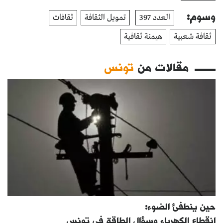
وسوم:
العدد 397
تمويل الثقافة
ثقافات
ثقافة شعبية
هيمنة ثقافية
مقالات من
تونس
حين ينطفئ الضوء:
انقطاع الكهرباء وسؤال الطاقة في تونس