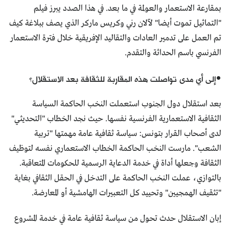
بمقارعة الاستعمار والعولمة في ما بعد. في هذا الصدد يبرز فيلم
"التماثيل تموت أيضا" لآلان رني وكريس ماركر الذي يصف ببلاغة كيف
تم العمل على تدمير العادات والتقاليد الإفريقية خلال فترة الاستعمار
الفرنسي باسم الحداثة والتقدم.
•إلى أي مدى تواصلت هذه المقاربة للثقافة بعد الاستقلال؟
بعد استقلال دول الجنوب استعملت النخب الحاكمة السياسة
الثقافية الاستعمارية الفرنسية نفسها. حيث نجد الخطاب "التحديثي"
لدى أصحاب القرار بتونس: سياسة ثقافية عامة مهمتها "تربية
الشعب". مارست النخب الحاكمة الخطاب الاستعماري نفسه لتوظيف
الثقافة وجعلها أداة في خدمة الدعاية الرسمية للحكومات المتعاقبة.
بالتوازي، عملت النخب الحاكمة على التدخل في الحقل الثقافي بغاية
"تثقيف الهمجيين" وتحييد كل التعبيرات الهامشية أو المعارضة.
إبان الاستقلال حدث تحول من سياسة ثقافية عامة في خدمة المشروع