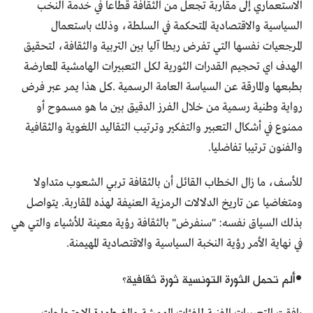
الاستعماري إلى مقاربة تجعل من الثقافة قطاعا في خدمة النخب
السياسية والاقتصادية المتحكمة في السلطة، وذلك باستعمال
المرجعيات نفسها التي تفرض ربطا آليا بين التربية والثقافة، لتحقيق
الهدف اي تحجيم القدرات الثورية لكل التعبيرات الهامشية المعارضة
بطبعها والمارقة عن السياسة العامة الرسمية .كل هذا يمر عبر فرض
رواية وطنية رسمية من خلال الفرز الدقيق بين ما هو مسموح أو
ممنوع في أشكال التعبير والتفكير وترتيب التقاليد اللغوية والثقافية
والفنون ترتيبا تفاضليا.
للأسف، ما زال الخطاب القائل أن بالثقافة تربي الشعوب متداولا
ومتغاضيا عن تاريخ الدلالات الرمزية العنيفة لهذه المقاربة. يتواصل
بذلك السياق نفسه: "سنفرض" بالثقافة رؤية معينة للأشياء والتي هي
في نهاية الأمر رؤية النخبة السياسية والاقتصادية المهيمنة.
•ألم تحمل الثورة التونسية ثورة ثقافية؟