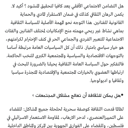
هل التضامن الاجتماعي الأفقي يعد كافيا لتحقيق المنشود ؟ أكيد لا.
يكمن الرهان الثقافي كذلك في ضمان الاستقرار المادي والحماية
القانونية للفنانين. هذا التوجه نحو المهمة الأصلية للسياسة الثقافية
بماهي نشاط غير ربحي مهمته منح الإمكانيات لمختلف الفنانين والفئات
الاجتماعية للتعبير الفردي والجماعي الحر في كنف الإحترام لكرامتهم،
هو خيار سياسي بامتياز. ذلك أن كل السياسيات العامة مرتبطة أساسا
بالتوجهات الاقتصادية والسياسية والمجتمعية الكبرى للنخب الحاكمة.
فالتفكير حول السياسة العامة الثقافية يحيلنا بالضرورة للبحث في
ارتباطها العضوي بالخيارات المجتمعية والإقتصادية المتجذرة سياسيا
وثقافيا و اديولوجيا.
•هل يمكن للثقافة أن تعالج مشاكل المجتمعات ؟
لطالما قدمت الثقافة كوصفة سحرية لحلحلة جميع المشاكل: للقضاء
على التمييزالعنصري، لدحر الارهاب، لمقاومة الاستعمار الاسرائيلي في
فلسطين، وللقضاء على الفوارق الجهوية بين المركز والمناطق الداخلية