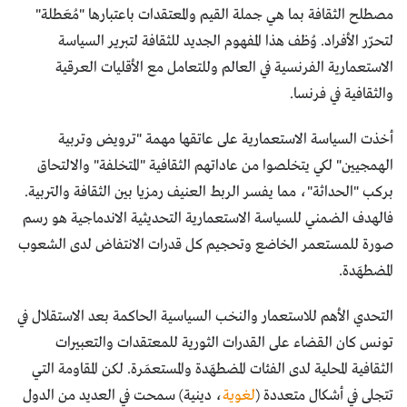
مصطلح الثقافة بما هي جملة القيم والمعتقدات باعتبارها "مُعَطلة"
لتحرّر الأفراد. وُظف هذا المفهوم الجديد للثقافة لتبرير السياسة
الاستعمارية الفرنسية في العالم وللتعامل مع الأقليات العرقية
والثقافية في فرنسا.
أخذت السياسة الاستعمارية على عاتقها مهمة "ترويض وتربية
الهمجيين" لكي يتخلصوا من عاداتهم الثقافية "المتخلفة" والالتحاق
بركب "الحداثة"، مما يفسر الربط العنيف رمزيا بين الثقافة والتربية.
فالهدف الضمني للسياسة الاستعمارية التحديثية الاندماجية هو رسم
صورة للمستعمر الخاضع وتحجيم كل قدرات الانتفاض لدى الشعوب
المضطهَدة.
التحدي الأهم للاستعمار والنخب السياسية الحاكمة بعد الاستقلال في
تونس كان القضاء على القدرات الثورية للمعتقدات والتعبيرات
الثقافية المحلية لدى الفئات المضطهَدة والمستعمَرة. لكن المقاومة التي
تتجلى في أشكال متعددة (
لغوية
، دينية) سمحت في العديد من الدول