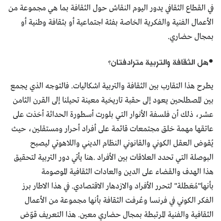
في القطاع الثقافي يدور اليوم النقاش حول الثقافة بما هي مجموعة من
الأعمال الفنية والفكرية الخاصة بفئة اجتماعية أو بثقافة وطنية أو
بمجال حضاري.
•هل الثقافة والتربية مترادفتان؟
يطرح هذا التقارب بين الثقافة والتربية اشكاليات. فالتوجه الذي يجمع
بين المصطلحين يعود إلى حقبة تاريخية معينة تحيلنا إلى القرن الثامن
عشر، ذلك أن فلسفة الأنوار التي بلورت أسطورة الحداثة أخذت على
عاتقها مهمة خلق مجتمعات قائمة على أفراد أحرار ومستقلين، حيث
يُقوض العقل الكوني والقانوني النظام الديني واللاهوتي ليصبح
البوصلة التي تحدد العلاقات بين الأفراد .هنا يأتي دور التربية لتحقيق
هذا الهدف والقضاء على الدين والعادات الثقافية الموصومة
بأنها"مُعَطلة" لتحرر الأفراد والازدهار الاقتصادي. في هذا الاطار برز
الفكر الكوني في فرنسا وعُرفت الثقافة بأنها مجموعة من الأعمال
الثقافية والفنية المرتبطة بمجال حضاري معين. هذا التعريف قوّض