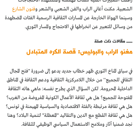
رافقت التعبيرات الفنية للفئات المهمشة والمضطهدة الاحتجاجات
الشعبية. مكنت أغاني الراب والفن الشعبي والشعر و
فنون الشارع
وسينما الهواة الخارجة عن المسارات الثقافية الرسمية الفئات المضطهدة
من وسائل للتعبير عن انخراطها في الاحتجاج والمسار الثوري.
مقالات ذات صلة
مغنو الراب والبوليس: قصة الكره المتبادل
في سياق المناخ الثوري ظهر خطاب جديد يدعو إلى ضرورة "فتح المجال
الثقافي للجميع'' من خلال اللامركزية الثقافية ودعم الثقافة في المناطق
الداخلية المحرومة. لكن السؤال الذي يطرح نفسه: ماهي هاته الثقافة
المفتوحة للجميع؟ هل هي ثقافة الأعمال الكونية المفروضة من الغرب؟
هل هي ثقافة مرتبطة بالفئة الاقتصادية والسياسية المهيمنة في تونس؟
هل هي ثقافة القطع مع الدين والتقاليد "المعطلة" لتنمية البلاد؟ وهنا
نجد ضمنيا آثار وملامح الاستعمال السياسي الوظيفي للثقافة.