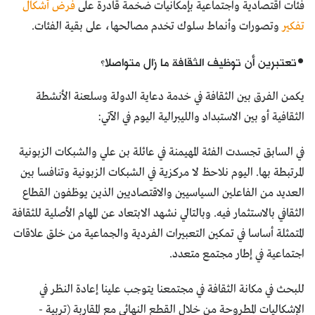
فئات اقتصادية واجتماعية بإمكانيات ضخمة قادرة على
فرض أشكال
تفكير
وتصورات وأنماط سلوك تخدم مصالحها، على بقية الفئات.
•تعتبرين أن توظيف الثقافة ما زال متواصلا؟
يكمن الفرق بين الثقافة في خدمة دعاية الدولة وسلعنة الأنشطة
الثقافية أو بين الاستبداد والليبرالية اليوم في الآتي:
في السابق تجسدت الفئة المهيمنة في عائلة بن علي والشبكات الزبونية
المرتبطة بها. اليوم نلاحظ لا مركزية في الشبكات الزبونية وتنافسا بين
العديد من الفاعلين السياسيين والاقتصاديين الذين يوظفون القطاع
الثقافي بالاستثمار فيه. وبالتالي نشهد الابتعاد عن المهام الأصلية للثقافة
المتمثلة أساسا في تمكين التعبيرات الفردية والجماعية من خلق علاقات
اجتماعية في إطار مجتمع متعدد.
للبحث في مكانة الثقافة في مجتمعنا يتوجب علينا إعادة النظر في
الإشكاليات المطروحة من خلال القطع النهائي مع المقاربة (تربية -