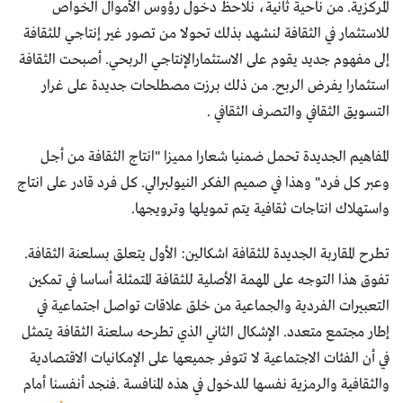
المركزية. من ناحية ثانية، نلاحظ دخول رؤوس الأموال الخواص
للاستثمار في الثقافة لنشهد بذلك تحولا من تصور غير إنتاجي للثقافة
إلى مفهوم جديد يقوم على الاستثمارالإنتاجي الربحي. أصبحت الثقافة
استثمارا يفرض الربح. من ذلك برزت مصطلحات جديدة على غرار
التسويق الثقافي والتصرف الثقافي .
المفاهيم الجديدة تحمل ضمنيا شعارا مميزا "انتاج الثقافة من أجل
وعبر كل فرد" وهذا في صميم الفكر النيولبرالي. كل فرد قادر على انتاج
واستهلاك انتاجات ثقافية يتم تمويلها وترويجها.
تطرح المقاربة الجديدة للثقافة اشكالين: الأول يتعلق بسلعنة الثقافة.
تفوق هذا التوجه على المهمة الأصلية للثقافة المتمثلة أساسا في تمكين
التعبيرات الفردية والجماعية من خلق علاقات تواصل اجتماعية في
إطار مجتمع متعدد. الإشكال الثاني الذي تطرحه سلعنة الثقافة يتمثل
في أن الفئات الاجتماعية لا تتوفر جميعها على الإمكانيات الاقتصادية
والثقافية والرمزية نفسها للدخول في هذه المنافسة .فنجد أنفسنا أمام