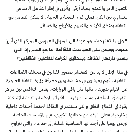
العامة الثقافية المجدية هي تلك التي توفر الوسائل والموارد للأفراد
للتعبير الحر والتمتع بحياة أرقى وأثرى في إطار التفاعل الجماعي
المتساوي بين الكل. فعلى غرار الصحة و التربية، لا يمكن التعامل مع
الثقافة بمنطق الأرقام والتقييم والأرباح والخسائر
•هل ما تقترحينه هو عودة إلى المنوال العمومي الممركز الذي أبرز
حدوده وهيمن على السياسات الثقافية؟ ما هو البديل إذاً الذي
يسمح بازدهار الثقافة وبتحقيق الكرامة للفاعلين الثقافيين؟
في هذا الإطار لا بد من الاهتمام بمصير الفنانين في مختلف القطاعات
الثقافية، فهم يعيشون في هشاشة وبين مطرقة وزارة الثقافة العاجزة
عن القيام بدورها، مثلها مثل باقي الوزارات، بفعل التنافس بين مراكز
النفوذ في السلطة، وسندان رؤوس الأموال الوطنية والدولية المتدخلة
بقوة في القطاع الثقافي والتي تستثمر في الثقافة لخدمة أجندات داخلية
وخارجية. فعلى الرغم من خطابها الخيري، فإن المؤسسات الخاصة
تبرهن يوميا على أجنداتها السياسية المعلنة إلى حد ما، والتي تتراوح