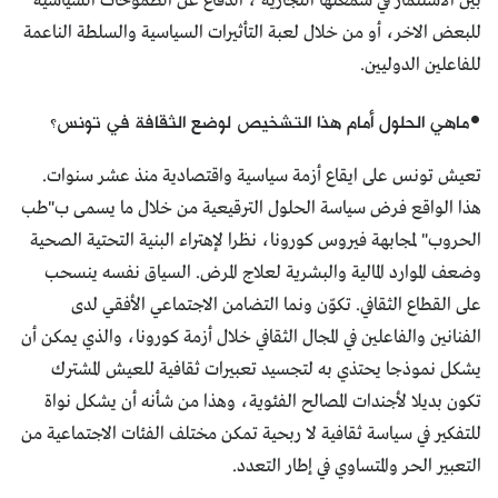
بين الاستثمار في سمعتها التجارية ، الدفاع عن الطموحات السياسية
للبعض الاخر، أو من خلال لعبة التأثيرات السياسية والسلطة الناعمة
للفاعلين الدوليين.
•ماهي الحلول أمام هذا التشخيص لوضع الثقافة في تونس؟
تعيش تونس على ايقاع أزمة سياسية واقتصادية منذ عشر سنوات.
هذا الواقع فرض سياسة الحلول الترقيعية من خلال ما يسمى ب"طب
الحروب" لمجابهة فيروس كورونا، نظرا لإهتراء البنية التحتية الصحية
وضعف الموارد المالية والبشرية لعلاج المرض. السياق نفسه ينسحب
على القطاع الثقافي. تكوّن ونما التضامن الاجتماعي الأفقي لدى
الفنانين والفاعلين في المجال الثقافي خلال أزمة كورونا، والذي يمكن أن
يشكل نموذجا يحتذي به لتجسيد تعبيرات ثقافية للعيش المشترك
تكون بديلا لأجندات المصالح الفئوية، وهذا من شأنه أن يشكل نواة
للتفكير في سياسة ثقافية لا ربحية تمكن مختلف الفئات الاجتماعية من
التعبير الحر والمتساوي في إطار التعدد.