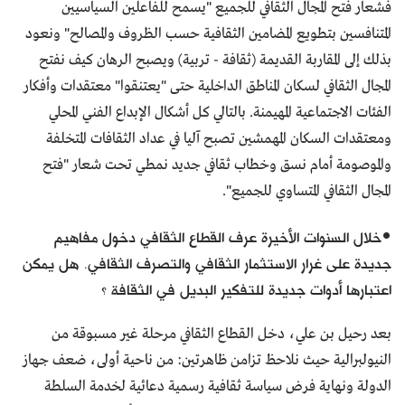
فشعار فتح المجال الثقافي للجميع "يسمح للفاعلين السياسيين
المتنافسين بتطويع المضامين الثقافية حسب الظروف والمصالح" ونعود
بذلك إلى المقاربة القديمة (ثقافة - تربية) ويصبح الرهان كيف نفتح
المجال الثقافي لسكان المناطق الداخلية حتى "يعتنقوا" معتقدات وأفكار
الفئات الاجتماعية المهيمنة. بالتالي كل أشكال الإبداع الفني المحلي
ومعتقدات السكان المهمشين تصبح آليا في عداد الثقافات المتخلفة
والموصومة أمام نسق وخطاب ثقافي جديد نمطي تحت شعار "فتح
المجال الثقافي المتساوي للجميع".
•خلال السنوات الأخيرة عرف القطاع الثقافي دخول مفاهيم
جديدة على غرار الاستثمار الثقافي والتصرف الثقافي. هل يمكن
اعتبارها أدوات جديدة للتفكير البديل في الثقافة ؟
بعد رحيل بن علي، دخل القطاع الثقافي مرحلة غير مسبوقة من
النيولبرالية حيث نلاحظ تزامن ظاهرتين: من ناحية أولى، ضعف جهاز
الدولة ونهاية فرض سياسة ثقافية رسمية دعائية لخدمة السلطة