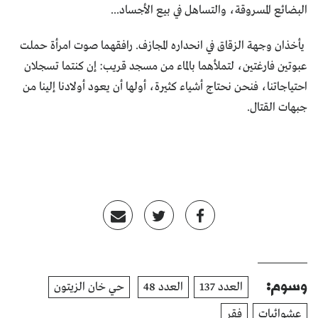
البضائع المسروقة، والتساهل في بيع الأجساد...
يأخذان وجهة الزقاق في انحداره المجازف. رافقهما صوت امرأة حملت
عبوتين فارغتين، لتملأهما بالماء من مسجد قريب: إن كنتما تسجلان
احتياجاتنا، فنحن نحتاج أشياء كثيرة، أولها أن يعود أولادنا إلينا من
جبهات القتال.
وسوم:
العدد 137
العدد 48
حي خان الزيتون
عشوائيات
فقر