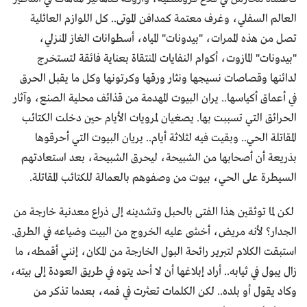
العالم السفلي، وغرف معتمة كمدافن الموتى.. كل اللوازم العائلية
تصل من هذه الممرات، "بيدونات" المياه، أسطوانات الغاز المنزلي،
"بيدونات" المازوت، أكوام النفايات المنتقاة بعناية فائقة لتستخرج
لدائنها وقصاصات نسيجها ونثار ورقها وكرتونها وكل ما يقبل الحرق
في أعماق أكياسها.. يران البيوت المهدمة من قذائف محلية الصنع، وآثار
الحرائق التي تسببت بها. يصغيان لمرويات الأيام حين دخلت الكتائب
المقاتلة الحي.. وبقيت فيه لثلاثة أيام.. يريان البيوت التي أحرقوها
بذريعة أن أصحابها من الشبيحة، ليحرق الشبيحة، بعد استعادتهم
السيطرة على الحي، بيوت من وصفوهم بالعمالة للكتائب المقاتلة.
لكن لما توثقين هذا الفتى بالحبل وتشدينه إلى ذراع معدنية خارجة من
الجدار؟ لأنه مريض، أخشى عليه الخروج من البيت وضياعه في الطرق.
استبقت الكلام لتبرير رائحة البول الخارجة من المكان، إنني أقمطه، ما
زال يبول في ثيابه.. أراد إبلاغها أن لا أحد يتوه في طريق العودة إلى بيته،
وكاد يقول أو بلده.. لكن الكلمات تعثرت في فمه، بعدما تذكر من