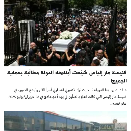
كنيسة مار إلياس شيّعت أبناءها: الدولة مطالَبة بحماية
الجميع!
هنا دمشق، هنا الدويلعة، حيث ترك تكفيريّ انتحاريّ أسوأ الأثَر وأبشع الصور، في
كنيسة مار إلياس التي كانت تعجّ بالمصلّين في يوم أحدٍ هادئ في 23 حزيران/يونيو 2025.
فجّر نفسه...