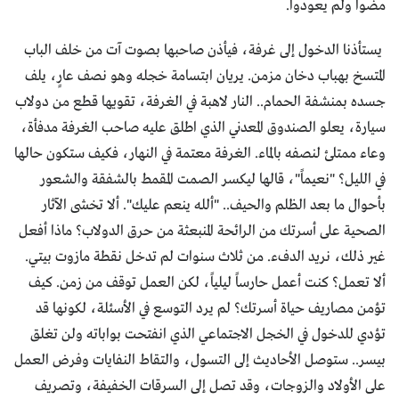
مضوا ولم يعودوا.
يستأذنا الدخول إلى غرفة، فيأذن صاحبها بصوت آت من خلف الباب
المتسخ بهباب دخان مزمن. يريان ابتسامة خجله وهو نصف عارٍ، يلف
جسده بمنشفة الحمام.. النار لاهبة في الغرفة، تقويها قطع من دولاب
سيارة، يعلو الصندوق المعدني الذي اطلق عليه صاحب الغرفة مدفأة،
وعاء ممتلئ لنصفه بالماء. الغرفة معتمة في النهار، فكيف ستكون حالها
في الليل؟ "نعيماً"، قالها ليكسر الصمت المقمط بالشفقة والشعور
بأحوال ما بعد الظلم والحيف.. "ألله ينعم عليك". ألا تخشى الآثار
الصحية على أسرتك من الرائحة المنبعثة من حرق الدولاب؟ ماذا أفعل
غير ذلك، نريد الدفء. من ثلاث سنوات لم تدخل نقطة مازوت بيتي.
ألا تعمل؟ كنت أعمل حارساً ليلياً، لكن العمل توقف من زمن. كيف
تؤمن مصاريف حياة أسرتك؟ لم يرد التوسع في الأسئلة، لكونها قد
تؤدي للدخول في الخجل الاجتماعي الذي انفتحت بواباته ولن تغلق
بيسر.. ستوصل الأحاديث إلى التسول، والتقاط النفايات وفرض العمل
على الأولاد والزوجات، وقد تصل إلى السرقات الخفيفة، وتصريف