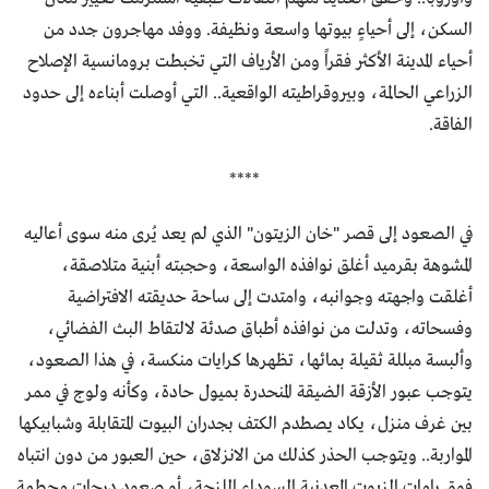
السكن، إلى أحياءٍ بيوتها واسعة ونظيفة. ووفد مهاجرون جدد من
أحياء المدينة الأكثر فقراً ومن الأرياف التي تخبطت برومانسية الإصلاح
الزراعي الحالمة، وبيروقراطيته الواقعية.. التي أوصلت أبناءه إلى حدود
الفاقة.
****
في الصعود إلى قصر "خان الزيتون" الذي لم يعد يُرى منه سوى أعاليه
المشوهة بقرميد أغلق نوافذه الواسعة، وحجبته أبنية متلاصقة،
أغلقت واجهته وجوانبه، وامتدت إلى ساحة حديقته الافتراضية
وفسحاته، وتدلت من نوافذه أطباق صدئة لالتقاط البث الفضائي،
وألبسة مبللة ثقيلة بمائها، تظهرها كرايات منكسة، في هذا الصعود،
يتوجب عبور الأزقة الضيقة المنحدرة بميول حادة، وكأنه ولوج في ممر
بين غرف منزل، يكاد يصطدم الكتف بجدران البيوت المتقابلة وشبابيكها
المواربة.. ويتوجب الحذر كذلك من الانزلاق، حين العبور من دون انتباه
فوق رامات الزيوت المعدنية السوداء اللزجة، أو صعود درجات محطمة