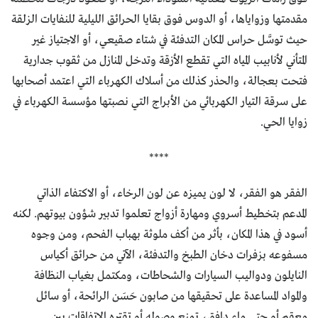
مقدمتها وزواياها، أو الدوس فوق بقايا الحرائق الليلية للنفايات الزلقة
حيث توسَّل حراس المكان التدفئة في شتاء صقيعي، أو الاجتياز غير
المتأني لأنابيب المياه التي تقطع الأزقة وتدخل المنازل من ثقوب جدارية
فتحت بعجالة، والحذر كذلك من أسلاك الكهرباء التي اعتمد أصحابها
على سرقة التيار الكهربائي من الأبراج التي نصبتها مؤسسة الكهرباء في
زوايا الحي.
****
الفقر هو الفقر، لا لون يميزه عن لون الرخاء، أو الاكتفاء الذاتي
المدعم بتخطيط أسروي ومهارة أزواج تعلموا تدبير شؤون بيوتهم. لكنه
أسود في هذا المكان، بأثر من أكف ملوثة بهباب الفحم، ومن وجوه
مسفوعه بزفرات دخان الطبخ والتدفئة، الآتي من حرائق أكياس
النايلون ودواليب السيارات والشحاطات، ومكتمل بغياب النظافة
والمواد المساعدة على تحقيقها من صابون حَسَن الرائحة، أو سائل
معقم أو حتى ماء دافق، تمنع وصوله أو تقتره الاتفاقات بين