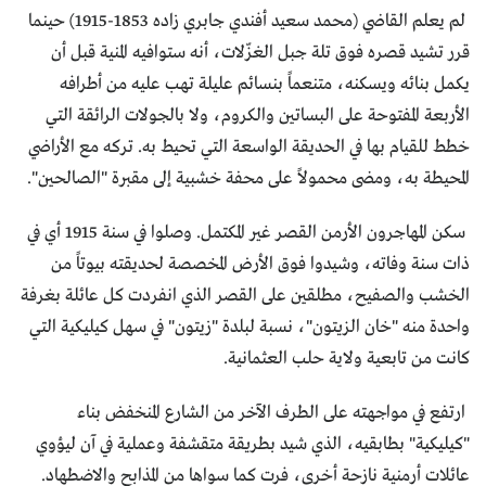
لم يعلم القاضي (محمد سعيد أفندي جابري زاده 1853-1915) حينما
قرر تشيد قصره فوق تلة جبل الغزّلات، أنه ستوافيه المنية قبل أن
يكمل بنائه ويسكنه، متنعماً بنسائم عليلة تهب عليه من أطرافه
الأربعة المفتوحة على البساتين والكروم، ولا بالجولات الرائقة التي
خطط للقيام بها في الحديقة الواسعة التي تحيط به. تركه مع الأراضي
المحيطة به، ومضى محمولاً على محفة خشبية إلى مقبرة "الصالحين".
سكن المهاجرون الأرمن القصر غير المكتمل. وصلوا في سنة 1915 أي في
ذات سنة وفاته، وشيدوا فوق الأرض المخصصة لحديقته بيوتاً من
الخشب والصفيح، مطلقين على القصر الذي انفردت كل عائلة بغرفة
واحدة منه "خان الزيتون"، نسبة لبلدة "زيتون" في سهل كيليكية التي
كانت من تابعية ولاية حلب العثمانية.
ارتفع في مواجهته على الطرف الآخر من الشارع المنخفض بناء
"كيليكية" بطابقيه، الذي شيد بطريقة متقشفة وعملية في آن ليؤوي
عائلات أرمنية نازحة أخرى، فرت كما سواها من المذابح والاضطهاد.