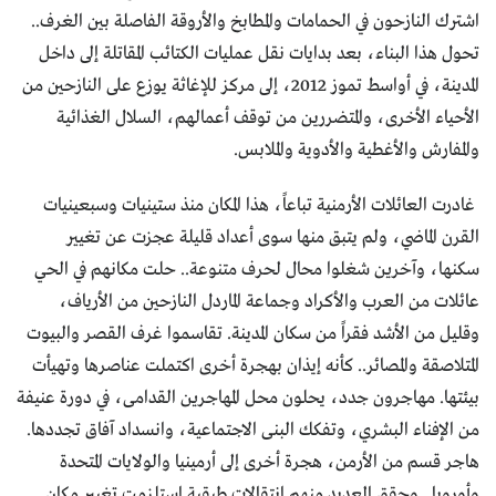
اشترك النازحون في الحمامات والمطابخ والأروقة الفاصلة بين الغرف..
تحول هذا البناء، بعد بدايات نقل عمليات الكتائب المقاتلة إلى داخل
المدينة، في أواسط تموز 2012، إلى مركز للإغاثة يوزع على النازحين من
الأحياء الأخرى، والمتضررين من توقف أعمالهم، السلال الغذائية
والمفارش والأغطية والأدوية والملابس.
غادرت العائلات الأرمنية تباعاً، هذا المكان منذ ستينيات وسبعينيات
القرن الماضي، ولم يتبق منها سوى أعداد قليلة عجزت عن تغيير
سكنها، وآخرين شغلوا محال لحرف متنوعة.. حلت مكانهم في الحي
عائلات من العرب والأكراد وجماعة الماردل النازحين من الأرياف،
وقليل من الأشد فقراً من سكان المدينة. تقاسموا غرف القصر والبيوت
المتلاصقة والمصائر.. كأنه إيذان بهجرة أخرى اكتملت عناصرها وتهيأت
بيئتها. مهاجرون جدد، يحلون محل المهاجرين القدامى، في دورة عنيفة
من الإفناء البشري، وتفكك البنى الاجتماعية، وانسداد آفاق تجددها.
هاجر قسم من الأرمن، هجرة أخرى إلى أرمينيا والولايات المتحدة
وأوروبا.. وحقق العديد منهم انتقالات طبقية استلزمت تغيير مكان