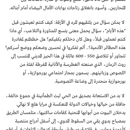
المتحاربين.. وأسود بانغلاق رتاجات بوابات الآمال البيضاء أمام أبنائه.
لا يمكن سؤال من يلتقيهم المرء في الأزقة: كيف كنتم تعيشون قبل
"هذه الأيام"، سؤال يحمل معنى يتسع للمناورة والتلاعب، أي ماذا
كنتم تعملون قبلاً، وهل كان دخلكم يكفيكم؟ هل خططتم لمغادرة
هذه الحظائر الآدمية؟.. ألم تفكروا في تحسين وضعكم ووضع أسركم؟
تتجاور أو تتلاصق 550 - 600 عائلة في هذا الحيز المديني المنتسب إلى
روث الزمان، الذي صنعته الغطرسة والأنانية المفرطة لفئة من
اللصوص وزبانيتهم.. يسمون بمجاز اجتماعي بورجوازية، أو
بورجوازية منحدرة إلى وضاعة اللصوصية.
لا بد من الاستعانة بصديق من الحي لبث الطمأنينة في جموع خائفة،
جافلة من خيالها وخيالات الدولة المنعكسة في مرايا هلع لا نهائي.
يدخلان البيوت من أبوابها المنحنية كقامات ساكنيها، متلمسان الطريق
بمصباح يدوي يقي من السقوط المدوي، إلى أسفل أدراج منتصبة
كأعمدة محارس في قلاع قروسطية، وأروقة كدهاليز المتاهات في أساطير