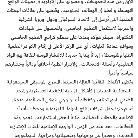
الأولى من هذه المجموعات، وحصولها على الأولوية في تعيينات المواقع
المتوسطة والعليا في الوظائف الحكومية، وقبضها على بطاقات البعثات
العلمية التي تُرسل إلى الاتحاد السوفياتي ودول أوروبا الشرقية
والغربية لاستكمال التعليم الجامعي، وللحصول على شهادات
الدكتوراه.. سيطر هؤلاء بعدها على معظم كراسي التعليم الجامعي
ومواقع عمادة الكليات، أي على المركز الأعلى في إنتاج الكوادر العلمية
العليا والمتوسطة، إيذاناً ببداية جديدة للانتشار الموسع لثقافة بيع المواد
التعليمية وأسئلة الامتحانات، ولابتزاز الطلبة أخلاقياً ومالياً وحصارهم
سياسياً وأمنياً.
وتظهَر الأنماط الثقافية العالِمة (السينما ـ المسرح ـ الموسيقى السيمفونية
-الشعائرية الدينية...) كأشكال تزيينية للطغمة العسكرية والمتحد
الطبقي الذي تمثله، وكغطاء أيديولوجي يتوخى الحداثوية. ويختار
قسم منها حقل شركات إنتاج الدراما التلفزيونية ومحطات أف أم
الإذاعية والمحطات الفضائية.. مكاناً لبعض استثماراته، لتغدو هذه
القطاعات، بعد عقد من الزمن، الواجهة الإعلامية للفئات الإمتيازية
الجديدة، وتعبيراً عن توجهاتها وتفضيلاتها ومزاجها. الديماغوجيا