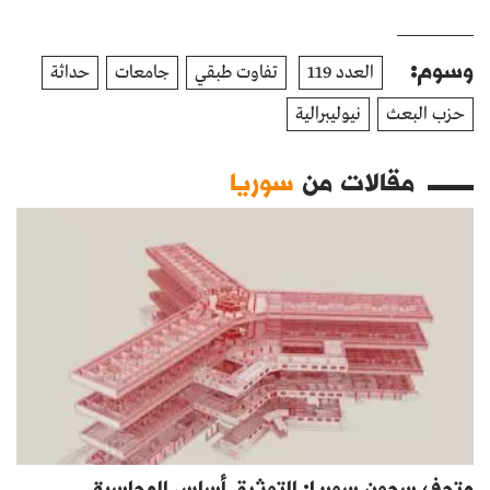
وسوم:
العدد 119
تفاوت طبقي
جامعات
حداثة
حزب البعث
نيوليبرالية
مقالات من
سوريا
متحف سجون سوريا: التوثيق أساس المحاسبة