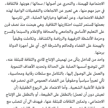
الاجتماعية المهيمنة، والتحري عن أصولها / سماتها / هويتها. فالثقافة،
في حيز مهم منها، هي تعبير عن الاتجاهات والتفضيلات الواعية لهذه
الطبقة الاجتماعية، وعن أهدافها وخياراتها الصلبة، التي تكرسها
بعملها المستمر لتثبيت احتكاريتها الثقافية. وهي هيمنت منذ نصف قرن
على التعليم الأساسي والجامعي والصحافة والإعلام والسينما والمسرح
وحزمة الأنشطة الترفيهية والرياضة والكشافة.. وتكاملت وظيفياً
بالهيمنة على القضاء والمحاكم والشرطة الخ.. أي على أجهزة الدولة
برمتها.
واحد من المداخل يتأتى من تهميش الإنتاج المادي والثقافة المنبثقة عنه،
التي تتوضع أسسها الصلبة على الحداثة وتحديد الأهداف التنموية
والعمل على الوصول إليها، بالتكامل مع سلطات رقابية ومحاسبية،
تأتي تعبيراً سياسياً وحقوقياً عن الفضاء العمومي الذي تحضر فيه
فاعلية الأغلبية الشعبية.. وأما الاعتماد على الريوع الطفيلية (أن
تعيش دون أن تعمل) بالتطفل على الطبيعة، أو بالتطفل على الإنتاج
الاجتماعي، وتمكين الثقافات المنبثقة عنها، فيهدف الى أن تتصلب مع