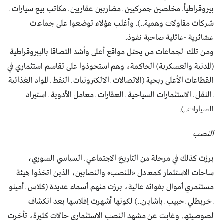
بيروقراطياً ـ مخلصين جمركيين ـ مضاربين عقاريين ـ مكاتب بيع سيارات ـ
شركات مقاولات وهمية..). وأغلب هؤلاء توضعوا على جماعات
عشائرية -عائلية صاحبة نفوذ.
ومن تلك الجماعات من يحتل مواقع أعلى وأشد التصاقا بالبيروقراطية
(المدنية والعسكرية) الحاكمة، وهم استحوذوا على تقاسم استثماري في
القطاعات الأعلى ربحية (الاتصالات ـ الالكترونيات ـ النفط ـ المواد الغذائية
ـ النقل ـ الاستثمارات السياحية ـ العقارات ـ معامل الأدوية ـ استيراد
السيارات..).
النصب
برزت كذلك في مرحلة من التاريخ الاجتماعي ـ السياسي السوري،
ساحات الاستثمار كمعادل «للنصب» والنصابين، الذين اتخذوا هيئة
مستثمري أموال بفوائد عالية، برزت منهم أسماء عديدة (كلاس ـ أمينو
ـ خربطلي ـ حبيب ـ باشايان..) لكونها أشهرت إفلاسها بعد انكشاف
لصوصيتها. وغابت عن مشهد النصب الاستثماري حالات كثيرة، تأخرت