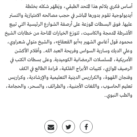
أساس فكري يلائم هذا المتحد الطبقي، ويَظهَر شكله بخلطة
أيديولوجية تقوم بدورها المباشر في حجب مصالحه الامتيازية والتستر
عليها. فوق البسطات الموزعة على أرصفة الشوارع الرئيسية التي تبيع
الأشرطة المدمجة والكاسيت، تتوزع الخيارات المتاحة من خطابات الشيخ
محمود قول أغاسي الشهير بـ«أبو القعقاع»، والشيخ متولي شعراوي،
وعلي الديك وسارية السواس وفريحة العبد الله.. وأفلام الأكشن
الأمريكية، المسلسلات الرمضانية الكوميدية. وعلى بسطات الكتب في
الرصيف الموازي، كتيبات الأبراج الفلكية، قراءة الطالع في الكف
وفنجان القهوة، والكراريس الدينية التعليمية والإرشادية، وكراريس
تعليم الحاسوب، واللغات الأجنبية، والطرائف، والسحر، والحجامة،
والطب النبوي..