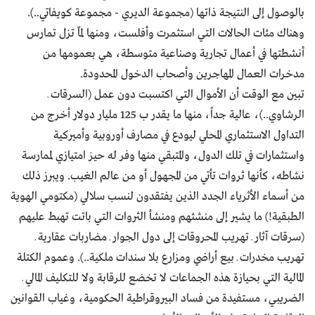
بالوصول إلى النتيجة ذاتها (مجموعة الديري - مجموعة كويفاتي..).
وهناك مئات الحالات التي استثمرت وأفلست، ومنها لمّا تزل تمارس
أنشطتها في أعمال تجارية وصناعية متوسطة، هي بعمومها من
مدخرات العمال المهاجرين وأصحاب الدخول المحدودة.
تبين مع الوقت أن الأموال التي اكتسبت دون عمل (السرقات ـ
الرشاوي..)، عالية جداً، منها ما يقدر ب 125 مليار دولار أخرج من
التداول الاستثماري المحلي ليودع في مصارف أوروبية وأميركية
واستثمارات في تلك الدول، والمتبقي منها وفر له حيز امتيازي لممارسة
نشاطه، كأنها ثروات تأتي من المجهول أو من عالم الغيب. ويبرز ذلك
من أسماء الأثرياء الجدد الذين يفتقدون لنسب سلالي (مكتومي الهوية
الطبقية!) ما يشير إلى منشئهم ومنشأ الثروات التي باتت تهبط عليهم
(سرقات آثار ـ تهريب المحروقات إلى دول الجوار ـ مضاربات عقارية ـ
تهريب مخدرات ـ بيع أراضي ومزارع بلا سندات ملكية..). وعموم الكتلة
المالية التي بحيازة هذه الجماعات لا تخضع للرقابة ولا للتكليف المالي ـ
الضريبي، مستفيدة من فساد البيروقراطية الحكومية، وغياب القوانين