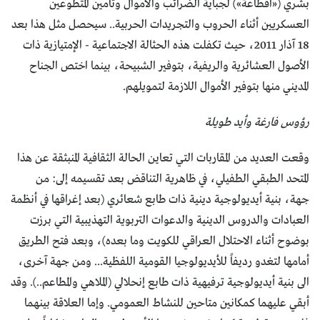
بشري («اقطاعة») لجباية الضرائب والأموال وتأمين المتطوعين
العسكريين أثناء الحروب والتجريدات الحربية.. سيحصل مثل هذا بعد
18 آذار 2011، حيث تكفلت هذه الحثالة الاجتماعية - الإمتيازية ذات
الأصول العشائرية والريفية، بتوفير الشبيحة، بينما اختص الجناح
المديني منها بتوفير الأموال اللازمة لتمويلهم.
رؤوس فارغة وأيد طويلة
وقعت العديد من المقاربات التي تعاين الحالة الثقافية المنبثقة عن هذا
المتحد الطبقي الطفيلي، في ظاهرية التناقض بعد تقسيمه إلى: من
جهة، بنية أيديولوجية دينية ذات طابع شعائري (بعد إغراقها في أنظمة
العبادات والدروس الدينية والدعوات التربوية التهذيبية التي برزت
بوضوح أثناء الاحتلال العراقي للكويت وما بعده)، وبعد فتح الطريق
أمامها لتغدو رديفاً للأيديولوجيا القومية اللفظية... ومن جهة آخرى،
الى بنية أيديولوجية ترفيهية ذات طابع إنحلالي (الملاهي والمطاعم..). وقد
أبقي عليهما كمكانين متاحين للنشاط العمومي. وإما العلاقة بينهما