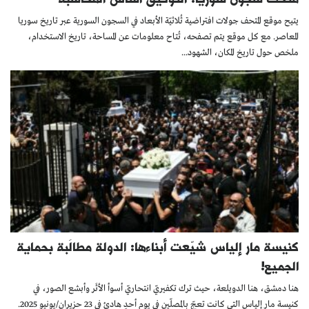
يتيح موقع المتحف جولات افتراضية ثُلاثيّة الأبعاد في السجون السورية عبر تاريخ سوريا
المعاصر. مع كل موقع يتم تصفحه، تُتاح معلومات عن المساحة، تاريخ الاستخدام،
ملخص حول تاريخ المكان، الشهود...
كنيسة مار إلياس شيّعت أبناءها: الدولة مطالَبة بحماية
الجميع!
هنا دمشق، هنا الدويلعة، حيث ترك تكفيريّ انتحاريّ أسوأ الأثَر وأبشع الصور، في
كنيسة مار إلياس التي كانت تعجّ بالمصلّين في يوم أحدٍ هادئ في 23 حزيران/يونيو 2025.