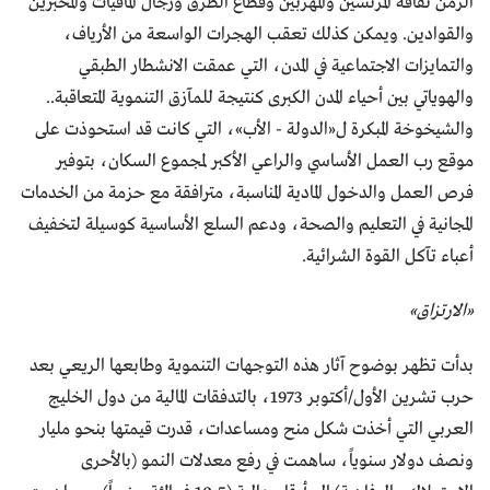
الزمن ثقافة المرتشين والمهربين وقطاع الطرق ورجال المافيات والمخبرين
والقوادين. ويمكن كذلك تعقب الهجرات الواسعة من الأرياف،
والتمايزات الاجتماعية في المدن، التي عمقت الانشطار الطبقي
والهوياتي بين أحياء المدن الكبرى كنتيجة للمآزق التنموية المتعاقبة..
والشيخوخة المبكرة ل«الدولة - الأب»، التي كانت قد استحوذت على
موقع رب العمل الأساسي والراعي الأكبر لمجموع السكان، بتوفير
فرص العمل والدخول المادية المناسبة، مترافقة مع حزمة من الخدمات
المجانية في التعليم والصحة، ودعم السلع الأساسية كوسيلة لتخفيف
أعباء تآكل القوة الشرائية.
«الارتزاق»
بدأت تظهر بوضوح آثار هذه التوجهات التنموية وطابعها الريعي بعد
حرب تشرين الأول/أكتوبر 1973، بالتدفقات المالية من دول الخليج
العربي التي أخذت شكل منح ومساعدات، قدرت قيمتها بنحو مليار
ونصف دولار سنوياً، ساهمت في رفع معدلات النمو (بالأحرى