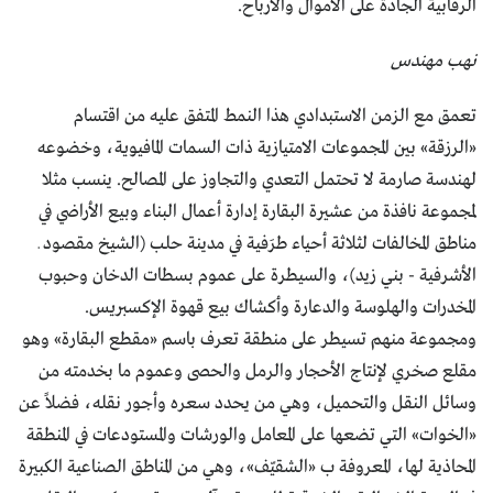
الرقابية الجادة على الأموال والأرباح.
نهب مهندس
تعمق مع الزمن الاستبدادي هذا النمط المتفق عليه من اقتسام
«الرزقة» بين المجموعات الامتيازية ذات السمات المافيوية، وخضوعه
لهندسة صارمة لا تحتمل التعدي والتجاوز على المصالح. ينسب مثلا
لمجموعة نافذة من عشيرة البقارة إدارة أعمال البناء وبيع الأراضي في
مناطق المخالفات لثلاثة أحياء طرَفية في مدينة حلب (الشيخ مقصود ـ
الأشرفية - بني زيد)، والسيطرة على عموم بسطات الدخان وحبوب
المخدرات والهلوسة والدعارة وأكشاك بيع قهوة الإكسبريس.
ومجموعة منهم تسيطر على منطقة تعرف باسم «مقطع البقارة» وهو
مقلع صخري لإنتاج الأحجار والرمل والحصى وعموم ما بخدمته من
وسائل النقل والتحميل، وهي من يحدد سعره وأجور نقله، فضلاً عن
«الخوات» التي تضعها على المعامل والورشات والمستودعات في المنطقة
المحاذية لها، المعروفة ب «الشقيّف»، وهي من المناطق الصناعية الكبيرة