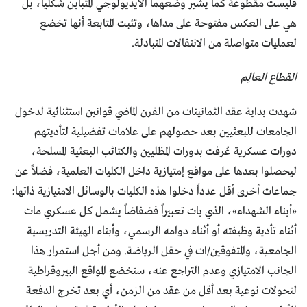
فليست مقطوعة كما يشير وضعهما الأيديولوجي المتباين شكلياً، بل
هي على العكس مفتوحة على مداها، وتثبت المتابعة أنها تخضع
لعمليات متواصلة من الانتقالات المتبادلة.
القطاع العالِم
شهدت بداية عقد الثمانينات من القرن الماضي قوانين استثنائية لدخول
الجامعات للبعثيين بعد حصولهم على علامات تفضيلية لتأديتهم
دورات عسكرية عُرفت بدورات المظليين والكتائب البعثية المسلحة،
ليحصلوا بعدها على مواقع إمتيازية داخل الكليات العلمية، فضلاً عن
جماعات أخرى أقل عدداً دخلوا هذه الكليات بالوسائل الامتيازية ذاتها:
«أبناء الشهداء»، الذي بات تعبيراً فضفاضاً يشمل كل عسكري مات
أثناء تأدية وظيفته أو أثناء دوامه الرسمي، وأبناء الهيئة التدريسية
الجامعية، والمتفوقين/ات في حقل الرياضة. ومن أجل استمرار هذا
الجانب الامتيازي وعدم التراجع عنه، ستخضع المواقع البيروقراطية
لتحولات نوعية بعد أقل من عقد من الزمن، أي بعد تخرج الدفعة