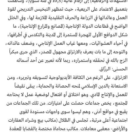
الاستهلاك والرفاهية) إلى أرقام عالية (10,5 في المئة سنوياً)، وساهمت
بتعميق الاعتماد على الريعية، حيث تمظهر التبخيس التدريجي لقوة
العمل وعائداتها في الزراعة والحرف التقليدية الملازمة لها، وفي الخلل
الواضح في قطاعات الدولة الإنتاجية (المصانع والمزارع الإنتاجية)، ما
شكل الدوافع الأولى للهجرة المستمرة إلى المدينة والتكدس في أطرافها،
في أحياء العشوائيات، ومعها غياب العمل الإنتاجي، وضعف عائداته،
والتوجه إلى ما بات يعرف بالارتزاق مجهول المصدر، الذي جرى مبكراً
الزج بالله في تحققه واستمراره، ربما لأنه تعبير عن أحد أسمائه
الحسنى: الرزّاق.
الارتزاق، على الرغم من الكثافة الأيديولوجية لتسويقه وتبريره، ومن
الاستعانة بالدين الإسلامي لمنحه الحصانة والحماية، يبقى نقيضاً
للعمل والإنتاج المادي. وهو اختلاق أو افتعال لوضعية عمل لا يحتاجه
المجتمع، يخص جماعات حصلت على امتيازات. من تلك الجماعات من
يقبع في مواقع أدنى، وهم ليسوا سوى واجهات مسنودة لقوى
اجتماعية أعلى مرتبة، تجلس في الظلال (مكاتب بيع وشراء العقارات
والأراضي- معقبي معاملات ـ مكاتب محاماة مختصة بالقضايا المعقدة