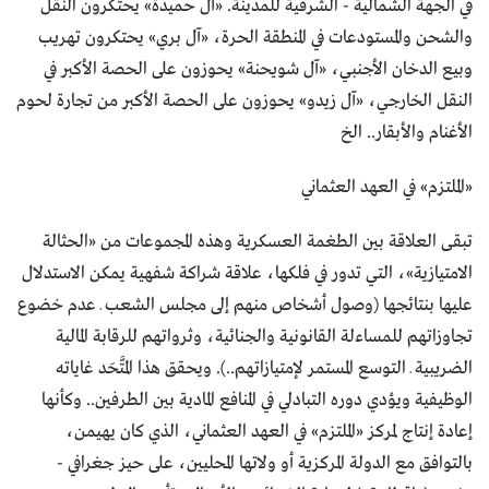
في الجهة الشمالية - الشرقية للمدينة. «آل حميدة» يحتكرون النقل
والشحن والمستودعات في المنطقة الحرة، «آل بري» يحتكرون تهريب
وبيع الدخان الأجنبي، «آل شويحنة» يحوزون على الحصة الأكبر في
النقل الخارجي، «آل زيدو» يحوزون على الحصة الأكبر من تجارة لحوم
الأغنام والأبقار.. الخ
«الملتزم» في العهد العثماني
تبقى العلاقة بين الطغمة العسكرية وهذه المجموعات من «الحثالة
الامتيازية»، التي تدور في فلكها، علاقة شراكة شفهية يمكن الاستدلال
عليها بنتائجها (وصول أشخاص منهم إلى مجلس الشعب ـ عدم خضوع
تجاوزاتهم للمساءلة القانونية والجنائية، وثرواتهم للرقابة المالية
الضريبية ـ التوسع المستمر لإمتيازاتهم..). ويحقق هذا المتَّحَد غاياته
الوظيفية ويؤدي دوره التبادلي في المنافع المادية بين الطرفين.. وكأنها
إعادة إنتاج لمركز «الملتزم» في العهد العثماني، الذي كان يهيمن،
بالتوافق مع الدولة المركزية أو ولاتها المحليين، على حيز جغرافي -