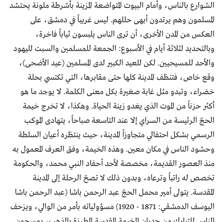
الشوارع بالناس، وأمام البيوت المتواضعة المزينة بأشرطة ملونة يحتشد
المسلمون وهم يرتدون أبهى حللهم. ليس غريباً في دمشق، على
العكس من المدن الأخرى، أن ترى الناس يلبسون ثياباً فاخرة،
وبالتحديد لثلاثة أيام في الأسبوع: الجمعة للمسلمين والسبت لليهود
والأحد للمسيحيين. لكن للعيد الكبير لدى المسلمين (عيد الأضحى)،
وقع خاص، فتنظف المدينة كلها حتى مقابرها، التي تكتسي بحلة
خضراء، وتبدو مثل غابة صغيرة بكل معنى الكلمة. لا يوجد ما هو
أكثر حزناً من الموت الذي يغدو زينة الحياة. وهكذا، لا تخرج خيمة
الحجّ الرئيسة من السراي إلا عند التاسعة صباحاً، يتهادى الموكب
الرسمي بشكل احتفالي متجاوزاً المدينة، حيث ينتظره أعيان السلطة
وحشود الناس في مكان معين. وهذه الخيمة، وفق العرف المعمول به
منذ العصور القديمة، مخصصة لأحد أحفاد النبي محمد، والحكومة
تخصص له راتباً وترعاه، وبدون ذلك لا تصحّ الرحلة إلى المدينة
المقدسة. يتولى أمير محمل الحجّ عبد الرحمن باشا (عبد الرحمن باشا
اليوسف الدمشقي: 1871 - 1920) مسؤولياته بأمر من الوالي، ويزحف
الناس للتبارك من جدران الخيمة المقدسة المطرزة بالذهب، يمسحون