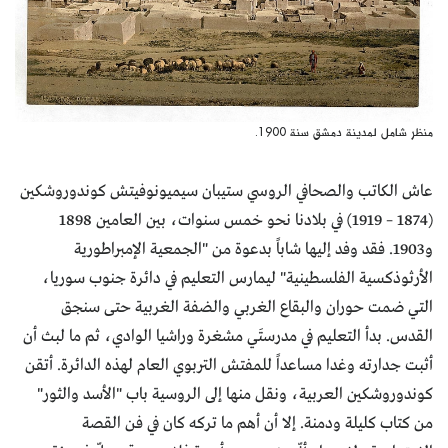
منظر شامل لمدينة دمشق سنة 1900.
عاش الكاتب والصحافي الروسي ستيبان سيميونوفيتش كوندوروشكين
(1874 – 1919) في بلادنا نحو خمس سنوات، بين العامين 1898
و1903. فقد وفد إليها شاباً بدعوة من "الجمعية الإمبراطورية
الأرثوذكسية الفلسطينية" ليمارس التعليم في دائرة جنوب سوريا،
التي ضمت حوران والبقاع الغربي والضفة الغربية حتى سنجق
القدس. بدأ التعليم في مدرستَي مشغرة وراشيا الوادي، ثم ما لبث أن
أثبت جدارته وغدا مساعداً للمفتش التربوي العام لهذه الدائرة. أتقن
كوندوروشكين العربية، ونقل منها إلى الروسية باب "الأسد والثور"
من كتاب كليلة ودمنة. إلا أن أهم ما تركه كان في فن القصة