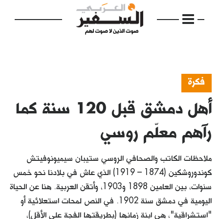
فكرة
أهل دمشق قبل 120 سنة كما
الرئيسية
مواضيع
رآهم معلّم روسي
إفتتاحية
ملاحظات الكاتب والصحافي الروسي ستيبان سيميونوفيتش
فكرة
كوندوروشكين (1874 – 1919) الذي عاش في بلادنا نحو خمس
سنوات، بين العامين 1898 و1903، وأتقن العربية. هنا عن الحياة
دفاتر
اليومية في دمشق سنة 1902. في النص لمحات استعلائية أو
بالصورة
"استشراقية"، هي ابنة زمانها (بطريقتها الفجة على الأقل)،