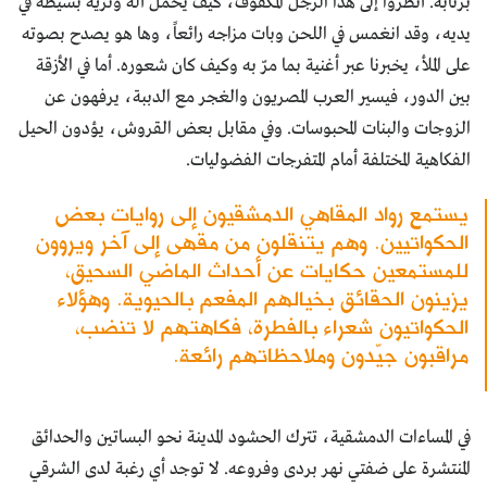
برتابة. أنظروا إلى هذا الرجل المكفوف، كيف يحمل آلة وترية بسيطة في
يديه، وقد انغمس في اللحن وبات مزاجه رائعاً، وها هو يصدح بصوته
على الملأ، يخبرنا عبر أغنية بما مرّ به وكيف كان شعوره. أما في الأزقة
بين الدور، فيسير العرب المصريون والغجر مع الدببة، يرفهون عن
الزوجات والبنات المحبوسات. وفي مقابل بعض القروش، يؤدون الحيل
الفكاهية المختلفة أمام المتفرجات الفضوليات.
يستمع رواد المقاهي الدمشقيون إلى روايات بعض
الحكواتيين. وهم يتنقلون من مقهى إلى آخر ويروون
للمستمعين حكايات عن أحداث الماضي السحيق،
يزينون الحقائق بخيالهم المفعم بالحيوية. وهؤلاء
الحكواتيون شعراء بالفطرة، فكاهتهم لا تنضب،
مراقبون جيّدون وملاحظاتهم رائعة.
في المساءات الدمشقية، تترك الحشود المدينة نحو البساتين والحدائق
المنتشرة على ضفتي نهر بردى وفروعه. لا توجد أي رغبة لدى الشرقي