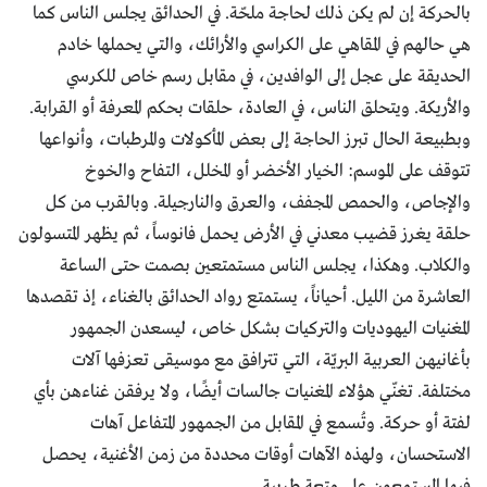
بالحركة إن لم يكن ذلك لحاجة ملحّة. في الحدائق يجلس الناس كما
هي حالهم في المقاهي على الكراسي والأرائك، والتي يحملها خادم
الحديقة على عجل إلى الوافدين، في مقابل رسم خاص للكرسي
والأريكة. ويتحلق الناس، في العادة، حلقات بحكم المعرفة أو القرابة.
وبطبيعة الحال تبرز الحاجة إلى بعض المأكولات والمرطبات، وأنواعها
تتوقف على الموسم: الخيار الأخضر أو المخلل، التفاح والخوخ
والإجاص، والحمص المجفف، والعرق والنارجيلة. وبالقرب من كل
حلقة يغرز قضيب معدني في الأرض يحمل فانوساً، ثم يظهر المتسولون
والكلاب. وهكذا، يجلس الناس مستمتعين بصمت حتى الساعة
العاشرة من الليل. أحياناً، يستمتع رواد الحدائق بالغناء، إذ تقصدها
المغنيات اليهوديات والتركيات بشكل خاص، ليسعدن الجمهور
بأغانيهن العربية البريّة، التي تترافق مع موسيقى تعزفها آلات
مختلفة. تغنّي هؤلاء المغنيات جالسات أيضًا، ولا يرفقن غناءهن بأي
لفتة أو حركة. وتُسمع في المقابل من الجمهور المتفاعل آهات
الاستحسان، ولهذه الآهات أوقات محددة من زمن الأغنية، يحصل
فيها المستمعون على متعة طربية.