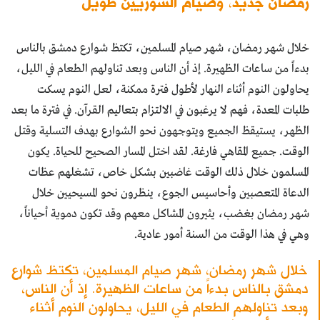
رمضانٌ جديد، وصيام السوريين طويل
خلال شهر رمضان، شهر صيام المسلمين، تكتظ شوارع دمشق بالناس
بدءاً من ساعات الظهيرة. إذ أن الناس وبعد تناولهم الطعام في الليل،
يحاولون النوم أثناء النهار لأطول فترة ممكنة، لعل النوم يسكت
طلبات المعدة، فهم لا يرغبون في الالتزام بتعاليم القرآن. في فترة ما بعد
الظهر، يستيقظ الجميع ويتوجهون نحو الشوارع بهدف التسلية وقتل
الوقت. جميع المقاهي فارغة. لقد اختل المسار الصحيح للحياة. يكون
المسلمون خلال ذلك الوقت غاضبين بشكل خاص، تشغلهم عظات
الدعاة المتعصبين وأحاسيس الجوع، ينظرون نحو المسيحيين خلال
شهر رمضان بغضب، يثيرون المشاكل معهم وقد تكون دموية أحياناً،
وهي في هذا الوقت من السنة أمور عادية.
خلال شهر رمضان، شهر صيام المسلمين، تكتظ شوارع
دمشق بالناس بدءاً من ساعات الظهيرة. إذ أن الناس،
وبعد تناولهم الطعام في الليل، يحاولون النوم أثناء