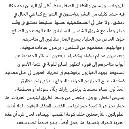
للزوجات، والمسنين والأطفال الصغار فقط. أظن أنّ المرء لن يجد مكانا
فيه حشد كثيف من البشر يتزاحمون في الشوارع كما هي الحال في
دمشق، ولا حتى في القسطنطينية نفسها. تستيقظ دمشق في وقت
مبكر جداً، مع شروق الشمس. للمدنية في ذلك الوقت من الصباح
جوّها الخاص من الجلبة. يسرع التجار متثائبين إلى متاجرهم
وحوانيتهم، معظمهم من المسلمين، يرتدون عباءات صوفية،
ويعتمرون عمائم بيضاء وخضراء. يرفعون الستائر الحديدية عن
أبواب متاجرهم إلى فوق، لتظهر السلع الملونة في عتمة الأسواق
المسقوفة. يجهد الخبازون برفوشهم في تحريك العجين في حلل معدنية
ضخمة، يذبح الجزارون الخراف والدجاج، يدوّي رنين مطارق
الحذّائين. نساء مسلمات يرتدين إزارات رثّة، سوداء أو مخططة،
يسرعن الخطى بوجل، يبتعدن من وسط الطريق ليتجنبن العربات. هنا
حمار يجرّ عربة كبيرة حمولتها من القصب المجفف للوقود.. لولا أذنيه
الطويلتين، المتأرجحتين خلف كومة القصب البيضاء، لخال المرء أن هذه
العربة تتحرك بنفسها. هنا جمل أيضاً، يبدو ضخماً تحت سقف