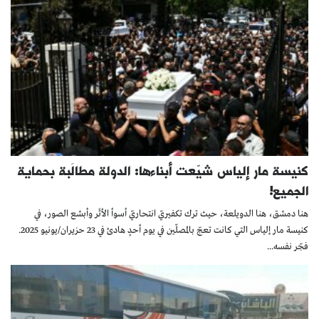
كنيسة مار إلياس شيّعت أبناءها: الدولة مطالَبة بحماية
الجميع!
هنا دمشق، هنا الدويلعة، حيث ترك تكفيريّ انتحاريّ أسوأ الأثَر وأبشع الصور، في
كنيسة مار إلياس التي كانت تعجّ بالمصلّين في يوم أحدٍ هادئ في 23 حزيران/يونيو 2025.
فجّر نفسه...