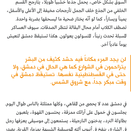
السوق بشكل خاص، يحمل جذعا خشبياً طويلًا، يتأرجح القسم
الخلفي من الجذع خلف الجمل تأرجحات مخيفة إلى الأعلى والأسفل،
يميناً ويساراً، كما لو أنّه يختار ضحية ما ليسحقها بضربة واحدة.
تصطف الكلاب أمام محال البقالة تنتظر الصدقات. سيوف العساكر
المسبلة تحدث رنيناً، المتسولون يعولون. هكذا تستيقظ دمشق لتعيش
يوماً عادياً آخر.
لن يجد المرء مكاناً فيه حشد كثيف من البشر
يتزاحمون في الشوارع كما هي الحال في دمشق، ولا
حتى في القسطنطينية نفسها. تستيقظ دمشق في
وقت مبكر جداً، مع شروق الشمس.
في دمشق عدد لا يحصى من المقاهي، وكلها ممتلئة بالناس طوال اليوم.
يجلسون في خمول على أرائك ممزقة، يحتسون القهوة، يلعبون
بطاولة النرد، يدخنون النارجيلة، يستمعون إلى موسيقى يعزفها رجل
في الشارع، ينفخ في أنبوب آلته الموسيقية الشبيهة بمزمار القربة. يصدر