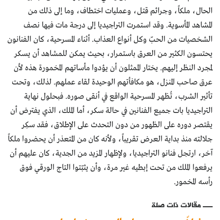
الحال، ملكاً، وجرائم قتل، وعمليات اختطاف، وما إلى ذلك من
المشاهد المأسوية. وقد استمرت التراجيديا إلى درجة مات فيها نصف
الشخصيات من الحبّ وكل أنواع العذاب. أثناء المسرحية، كان الفنانون
يحتسون الكثير من العرق باستمرار، بحيث يمكن للمشاهد أن يسكر
لمجرد النظر إليهم. يختار الممثلون أن يؤدوا مأساتهم المخمورة هذه لأن
عرق صاحب المنزل، هو مكافأتهم الوحيدة لقاء عملهم. لذلك، وتحت
تأثير الشرب، تُظهر المسرحية الواقع في أنقى صوره. فبحلول نهاية
التراجيديا بات جميع الفنانين في حالة سكر، أما الملك، الذي يفترض أن
يقتصر دوره على الظهور من دون التحدث على الإطلاق، فقد سكِر
جلالته منذ بداية العرض تقريباً، ولأنه كان من المتعذر أن يحضروا ملكاً
آخر، ارتجل فنانو التراجيديا، ولإظهار المزيد من الجدية، كان عليهم أن
يرفعوا الملك من تحت إبطيه غير مرة، وأن يثبّتوا التاج الورقي فوق
رأسه المخمور.
مقالات ذات صلة