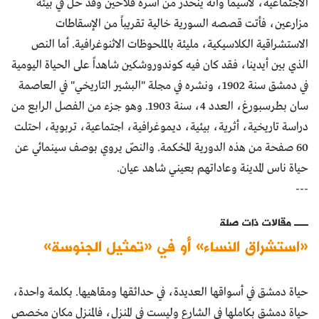
الاجتماعية، لاسيما وأنّه ينحدر من أسرة فلاحين وقد حلّ في بيئة
مزارعين، فأتت قصصه السورية خالية تقريباً من الإسقاطات
الاستشراقية الكلاسيكية، مليئة بالملحوظات الاثنوغرافية. أما النص
الذي بين أيدينا، فقد كان فيه كوندوروشكين شاهداً على الحياة اليومية
في دمشق سنة 1902، ونشره في مجلة "البشير التاريخي" في العاصمة
سان بطرسبورغ، العدد 4، سنة 1903. وهو جزء من الفصل الرابع من
دراسة تاريخية، أثرية، بيئية، ديموغرافية، اجتماعية، تربوية، احتلت
60 صفحة من هذه الدورية المحْكمة. والنصّ يروي بوصف سينمائي عن
حياة ناس المدينة وعاداتهم بعيني شاهد عيان.
---
مقالات ذات صلة
«استشراق النساء» أو في «تمثيل الجنوسة»
حياة دمشق في أسواقها العديدة، في حدائقها ومقاهيها. بكلمة واحدة،
حياة دمشق بكاملها في الشارع وليست في المنزل، فالمنزل مكان مخصص