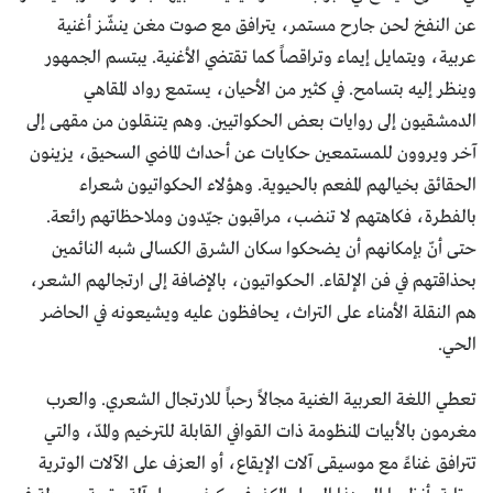
عن النفخ لحن جارح مستمر، يترافق مع صوت مغن ينشّز أغنية
عربية، ويتمايل إيماء وتراقصاً كما تقتضي الأغنية. يبتسم الجمهور
وينظر إليه بتسامح. في كثير من الأحيان، يستمع رواد المقاهي
الدمشقيون إلى روايات بعض الحكواتيين. وهم يتنقلون من مقهى إلى
آخر ويروون للمستمعين حكايات عن أحداث الماضي السحيق، يزينون
الحقائق بخيالهم المفعم بالحيوية. وهؤلاء الحكواتيون شعراء
بالفطرة، فكاهتهم لا تنضب، مراقبون جيّدون وملاحظاتهم رائعة.
حتى أنّ بإمكانهم أن يضحكوا سكان الشرق الكسالى شبه النائمين
بحذاقتهم في فن الإلقاء. الحكواتيون، بالإضافة إلى ارتجالهم الشعر،
هم النقلة الأمناء على التراث، يحافظون عليه ويشيعونه في الحاضر
الحي.
تعطي اللغة العربية الغنية مجالاً رحباً للارتجال الشعري. والعرب
مغرمون بالأبيات المنظومة ذات القوافي القابلة للترخيم والمدّ، والتي
تترافق غناءً مع موسيقى آلات الإيقاع، أو العزف على الآلات الوترية