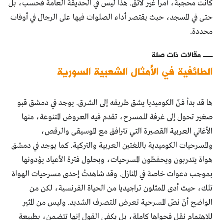
كانت محجبة، أمراً غير لائق. هذا ليس في الحديقة العامة فحسب، بل
حتى في المسجد، حيث يقتصر أداء الصلوات فيها على الرجال في أوقات
محددة.
مقالات ذات صلة
الطائفية في الأمثال الشعبية السورية
ها قد بدأ فنّ الكوميديا يشق طريقه إلى الشرق. يوجد في دمشق قبو
صغير تحول إلى غرفة للمسرح، تقدم فيه العروض المتنوعة، منها
الأغاني العربية القصيرة التي تترافق مع الموسيقى والرقص،
والمسرحيات الكوميدية باللغتين العربية والتركية. كما يوجد في دمشق
هواة يتدربون ويحفظون المسرحيات، وبحلول فترة الأعياد يؤدونها
بموجب دعوات خاصة في المنازل. وقد شاهدتُ إحدى مسرحيات الهواة
تلك، حيث أدى الممثلون تراجيديا من الحياة الفرنسية، لكن من
الواضح أنّ نصّ المسرحية تعرض للتصرف الشديد. وليس من المثير
للاهتمام نقل فحواها كاملة، بل يكفي القول إنها تتضمن، بطبيعة