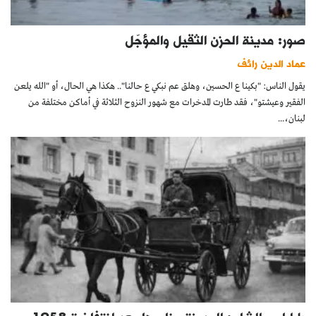
صور: مدينة الحزن الثقيل والمؤجّل
عماد الدين رائف
يقول الناس: "بكينا ع الحسين، وهلق عم نبكي ع حالنا".. هكذا هي الحال، أو "الله يلعن
الفقير وعيشتو"، فقد طارت المدخرات مع شهور النزوح الثلاثة في أماكن مختلفة من
لبنان،...