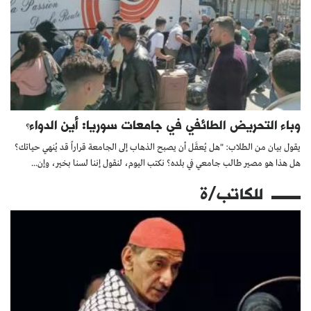
وباء التحريض الطائفي في جامعات سوريا: أين الدواء؟
يقول بيان من الطلاب: "هل يُعقَل أن يصبح الذهاب إلى الجامعة قراراً قد يُنهي حياتك؟
هل هذا هو مصير طالب جامعي في بلده؟ نكتب اليوم، لنقول إننا لسنا بخير، وإن...
للكاتب/ة