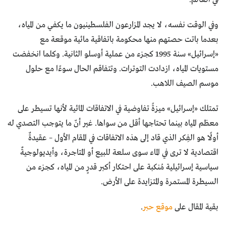
وفي الوقت نفسه، لا يجد المزارعون الفلسطينيون ما يكفي من المياه،
بعدما باتت حصتهم منها محكومة باتفاقية مائية موقعة مع
«إسرائيل» سنة 1995 كجزء من عملية أوسلو الثانية. وكلما انخفضت
مستويات المياه، ازدادت التوترات. وتتفاقم الحال سوءًا مع حلول
موسم الصيف اللاهب.
تمتلك «إسرائيل» ميزةً تفاوضية في الاتفاقات المائية لأنها تسيطر على
معظم المياه بينما تحتاجها أقل من سواها. غير أنّ ما يتوجب التصدي له
أولًا هو الفِكر الذي قاد إلى هذه الاتفاقات في المقام الأول – عقيدةٌ
اقتصادية لا ترى في الماء سوى سلعة للبيع أو المتاجرة، وأيديولوجيةٌ
سياسية إسرائيلية مُنكبة على احتكار أكبر قدرٍ من المياه، كجزء من
السيطرة المستمرة والمتزايدة على الأرض.
بقية المقال على
موقع حبر
.