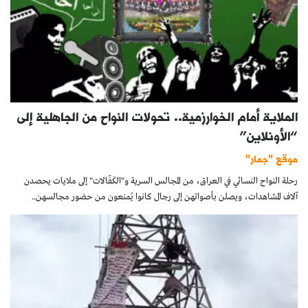
الملاية أمام الخوارزمية.. تحولات النواح من الجاهلية إلى
“الأونلاين”
موقع "جمار"
رحلة النواح النسائي في العراق، من المجالس السرية و"الكَفّالات" إلى ملايات يحصدن
آلاف المشاهدات، ويصلن بأصواتهن إلى رجال كانوا يُمنعون من حضور مجالسهن..