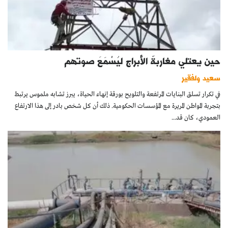
حين يعتلي مغاربةٌ الأبراج ليُسْمَعَ صوتهم
سعيد ولفقير
في تكرار تسلق البنايات المرتفعة والتلويح بورقة إنهاء الحياة، يبرز تشابه ملموس يرتبط
بتجربة المواطن المريرة مع المؤسسات الحكومية. ذلك أن كل شخص بادر إلى هذا الارتفاع
العمودي، كان قد...