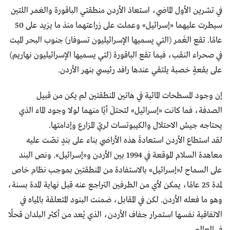
في تشرين الأول الماضي، استعادَ الأردن منطقتي الباقورة والغمر اللتين
سيطرت عليهما «إسرائيل» وعملت على زراعتهما منذ ما يزيد على 50
عامًا. تقع الغَمر (التي يسميها الإسرائيليون تسوفار) جنوب البحر الميت
في صحراء النقب، فيما تقع الباقورة (لتي يسميها الإسرائيليون نهاريم)
على بقعةٍ خصبة يلتقي عندها رافد رئيسي بنهر الأردن.
إن وجود المسطحات المائية في هاتين المنطقتين لم يكن من قبيل
الصدفة، فما كانت «إسرائيل» لتحتلَ أيًا منهما لولا وجود الماء الذي
يحتاجه جيش الاحتلال والكيبوتسات لريّ المزارع وإدامتها.
لقد استطاع الأردن استعادةَ هذه الأراضي بناء على بندٍ نصّت عليه
معاهدة السلام الموقعة في 1994 بين الأردن و«إسرائيل». ونص البند
على السماح لـ«إسرائيل» بالاستفادة من المنطقتين بموجب نظام خاص
لمدة 25 عامًا، يمكن لأي من الطرفين التراجع عنه قبل نهاية المدة بسنة،
وهو ما فعله الأردن. لكن في المقابل، ضمنت البنود المتعلقة بالمياه في
الاتفاقية نفسها استمرار جفاف الأردن، الذي يُعد من أكثر البلدان قحلًا
في العالم.