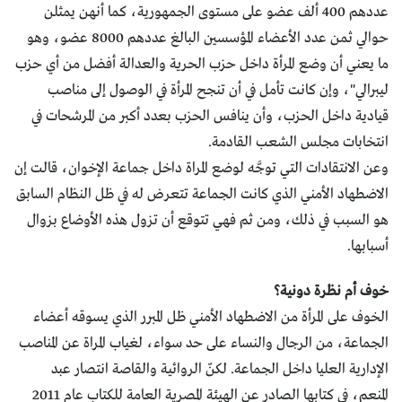
عددهم 400 ألف عضو على مستوى الجمهورية، كما أنهن يمثلن
حوالي ثمن عدد الأعضاء المؤسسين البالغ عددهم 8000 عضو، وهو
ما يعني أن وضع المرأة داخل حزب الحرية والعدالة أفضل من أي حزب
ليبرالي"، وإن كانت تأمل في أن تنجح المرأة في الوصول إلى مناصب
قيادية داخل الحزب، وأن ينافس الحزب بعدد أكبر من المرشحات في
انتخابات مجلس الشعب القادمة.
وعن الانتقادات التي توجَّه لوضع المراة داخل جماعة الإخوان، قالت إن
الاضطهاد الأمني الذي كانت الجماعة تتعرض له في ظل النظام السابق
هو السبب في ذلك، ومن ثم فهي تتوقع أن تزول هذه الأوضاع بزوال
أسبابها.
خوف أم نظرة دونية؟
الخوف على المرأة من الاضطهاد الأمني ظل المبرر الذي يسوقه أعضاء
الجماعة، من الرجال والنساء على حد سواء، لغياب المراة عن المناصب
الإدارية العليا داخل الجماعة. لكنّ الروائية والقاصة انتصار عبد
المنعم، في كتابها الصادر عن الهيئة المصرية العامة للكتاب عام 2011