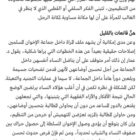
من التنظيميين، تتبنى الفكر السلفي أو القطبي الذي لا ينظر في
الغالب للمرأة على أن لها مكانة مساوية لمكانة الرجل.
هنَّ قانعات بالقليل
وعن مدى إمكانية أن يشهد ملف المراة داخل جماعة الإخوان المسلمين
إصلاحات حقيقية بعيداً عن هذه الخطوات التي يراها شكلية، يقول د.
عمار إن ذلك أمر متوقف على أن يناضل النساء أنفسهن داخل
الجماعة من أجل تحسين أوضاعهن لأنهن قدمن تضحيات جسيمة
ويلعبن دوراً هاماً داخل الجماعة، لا سيما في عمليات التجنيد والتعبئة.
لكن المشكلة في نظره تكمن في أن أغلب هؤلاء النساء يرتضين الوضع
الحالي نتيجة الأفكار والآراء الفقهية التي يتبنينها، والتي تجعلهن
يقنعن بالدور المساعد من دون أن يحاولن المطالبة بتحسين أوضاعهن،
ومن حاولن المطالبة بالمزيد تعرّضن للتهميش أو خرجن من التنظيم،
وإن كان يتوقع أن يؤدى وصول الإخوان للسلطة إلى حصول حراك بين
صفوف النساء والشباب تحديداً، ومن ثم فإنّ فرص حدوث تحسن