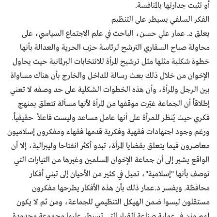
أو تثبت جدارتها بالمنافسة.
الفكر السلفي يسيطر على التنظيم
يعلق د. عمار علي حسن، الباحث في علم الاجتماع السياسي، على
محاولة صباح السقاري الترشح لرئاسة حزب الحرية والعدالة بأنها
خطوة شكلية مثلها مثل ترشيح المرأة للانتخابات البرلمانية حيث يحاول
الإخوان من خلال ذلك بعث رسالة للداخل والخارج بأن هناك مساواة
بين الرجل والمرأة، وأن هذه الخطوات الشكلية على حد وصفه لا تعني
إطلاقاً أن الجماعة غيّرت موقفها من المرأة لأنها مسألة تتعلق بمنهج
فكري حيث يُنظر للمرأة على أنها عامل مساعد وليست فاعلاً حقيقياً.
ورغم وجود اجتهادات فقهية وفكرية قدمها فقهاء ومفكرون إسلاميون
معاصرون فيما يتعلق بقضايا المرأة، تبدو أكثر انفتاحا وليبرالية، إلا أن
الواقع يشير إلى أن جماعة الإخوان المسلمين وغيرها من التيارات التي
توصف بأنها "إسلامية"، تميل في كثير من الأحيان إلى تبني أفكار
محافظة. ويفسر د.عمار ذلك بأن هذه الأفكار يطرحها مفكرون
مستقلون ليسوا ضمن الهيكل التنظيمي للجماعة، ومن ثم لا يكون
لهم وزن في عملية صناعة القرار التي تسيطر عليها مجموعة محدودة