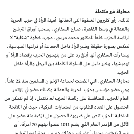
محاولة غير مكتملة
لذلك، رأى كثيرون الخطوة التي اتخذتها أمينة المرأة في حزب الحرية
والعدالة في وسط القاهرة، صباح السقاري، بسحب أوراق الترشح
لرئاسة الحزب خلفاً للدكتور محمد مرسي، مجرد خطوة "شكلية" لا
تعكس بصورة حقيقة وضع المرأة داخل الجماعة أو ذراعها السياسية،
بينما رأت السقاري أنها أبلغ رد على من يتهمون الحزب بإقصاء المرأة أو
تهميشها، وخير دليل على المساواة الكاملة بين الرجل والمرأة داخل
الحزب.
محاولة السقاري ــ التي انضمت لجماعة الإخوان المسلمين منذ 22 عاماً،
وهي عضو مؤسس بحزب الحرية والعدالة وكذلك عضو في المؤتمر
العام للحزب ــ للمنافسة على رئاسة الحزب لم تكتمل، إذ لم تتمكن من
الحصول على العدد المطلوب من استمارات التزكية، حيث أن اللائحة
الداخلية للحزب تنص على ضرورة الحصول على تزكية مئة عضو على
الأقل من المؤتمر العام الذي يضم 1011 عضواً بينهم 70 امرأة، أى
بنسبة 6 %من مجمل أعضائه، وهؤلاء هم من يحق لهم الترشح