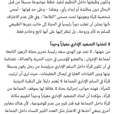
وتكون وظيفتها داخل التنظيم تنفيذ خطط موضوعة مسبقاً من قبل
الرجال دون مناقشة أو إبداء رأي، وهكذا – وعلى حد قولها - تُمحى
شخصية المرأة وهويتها تحت مسمى "الطاعة"، وفي ظل عدم الاعتراف
بأنها يمكن أن تعلب دوراً رئيسياً في الحياة إلى جانب دورها الطبيعي
المسلم به كأم وزوجة، بل يُنظر إليها على أنها تابع وخادم فقط.
لا تتخذوا التصعيد الإداري معياراً وحيداً
من جهتها، لا تجد نور الهدى سعد رئيسة تحرير مجلة الزهور التابعة
لجماعة الإخوان، والعضو المؤسس في حزب الحرية والعدالة، غضاضة
في أن تكون المرأة داخل السلم الإداري مرؤوسة من رجل يكون وسيطا
بينها وبين القيادات العليا في إيصال التعليمات، حيث ترى أن ترتيب
المرأة في السلم الإداري للجماعة لا يُعتبر دليلاً على النظرة الدونية
للمرأة، فهذه جوانب إجرائية بحتة لا علاقة لها بموقف الجماعة من
المرأة، مؤكدة أن اتخاذ التصعيد الإداري معياراً وحيداً لتقييم مكانة
المرأة داخل الجماعة فيه قدر كبير من عدم الموضوعية، لأن هناك معايير
أخرى ينبغي أخذها في الاعتبار مثل العدد الكبير للنساء داخل الجماعة