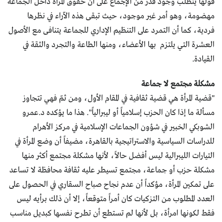
قولها يتطلب وجود قدر من الإجماع على أن حقوق المرأة داخل الجماعة
مهضومة، وهو أمر غير موجود، حيث تبقى هذه الآراء في نظرها
فردية، كما أن التمرد على التنظيم الإداري للجماعة يتنافى مع الأصول
العشرة التي يلتزم بها الأعضاء، ومنها الطاعة والتجرد والثقة في
القيادة.
مشكلة مجتمع لا جماعة
"قضية المرأة هي قضية ثقافية في المقام الأول، ومن ثمّ فهي تتجاوز
مسألة ما إذا كان الحزب إسلامياً أو ليبرالياً". هذا ما يؤكده د.عمرو
الشوبكي الخبير في شؤون الجماعات الإسلامية في مركز الأهرام
للدراسات السياسية والاستراتيجية بالقاهرة، مضيفاً أن وضع المرأة في
التيارات الليبرالية ليس أفضل حالاً، لأنها مشكلة مجتمع أكثر منها
مشكلة حزب أو جماعة، مجتمع تسيطر عليه ثقافة محافظة لا تساعد
على تمكين المرأة، مؤكداً أن عدم نجاح صباح السقاري في الحصول على
العدد المطلوب من التزكيات كان أمراً متوقعاً، إلا أن ذلك برأيه ليس
فقط لكونها امرأة، بل لأنها لم تستطع أن تطرح نفسها كبديل مناسب