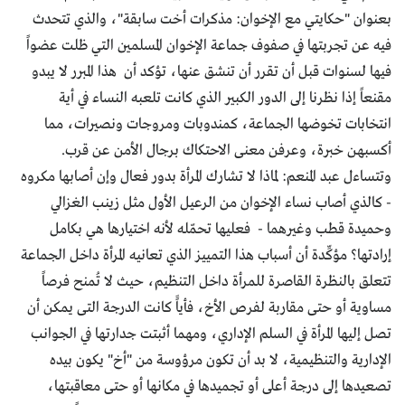
بعنوان "حكايتي مع الإخوان: مذكرات أخت سابقة"، والذي تتحدث
فيه عن تجربتها في صفوف جماعة الإخوان المسلمين التي ظلت عضواً
فيها لسنوات قبل أن تقرر أن تنشق عنها، تؤكد أن هذا المبرر لا يبدو
مقنعاً إذا نظرنا إلى الدور الكبير الذي كانت تلعبه النساء في أية
انتخابات تخوضها الجماعة، كمندوبات ومروجات ونصيرات، مما
أكسبهن خبرة، وعرفن معنى الاحتكاك برجال الأمن عن قرب.
وتتساءل عبد المنعم: لماذا لا تشارك المرأة بدور فعال وإن أصابها مكروه
- كالذي أصاب نساء الإخوان من الرعيل الأول مثل زينب الغزالي
وحميدة قطب وغيرهما - فعليها تحمّله لأنه اختيارها هي بكامل
إرادتها؟ مؤكِّدة أن أسباب هذا التمييز الذي تعانيه المرأة داخل الجماعة
تتعلق بالنظرة القاصرة للمرأة داخل التنظيم، حيث لا تُمنح فرصاً
مساوية أو حتى مقاربة لفرص الأخ، فأياًَ كانت الدرجة التى يمكن أن
تصل إليها المرأة في السلم الإداري، ومهما أثبتت جدارتها في الجوانب
الإدارية والتنظيمية، لا بد أن تكون مرؤوسة من "أخ" يكون بيده
تصعيدها إلى درجة أعلى أو تجميدها في مكانها أو حتى معاقبتها،