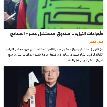
«أهرامات النيل».. صندوق «مستقبل مصر» السيادي
مدى مصر
أقرّ قانون إعادة تنظيم جهاز مستقبل مصر للتنمية المستدامة الذي مرره مجلس النواب
الثلاثاء الماضي، إنشاء صندوق سيادي ذي طبيعة خاصة باسم «أهرامات النيل»، يتبع
الجهاز مباشرة، ومن ثمّ رئاسة...