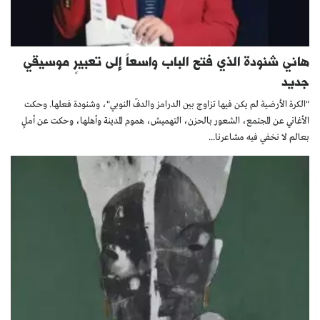
هاني شنودة الذي فتح الباب واسعاً إلى تعبيرٍ موسيقي
جديد
"الكرة الأرضية لم يكن فيها تزاوج بين الدرامز والدفّ النوبي"، وشنودة فعلها. وحكت
الأغاني عن المجتمع، الشعور بالحزن، التهميش، هموم المدينة وأهلها، وحكت عن أملٍ
بعالم لا نخفي فيه مشاعرنا...