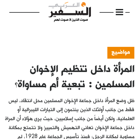
مواضيع
المرأة داخل تنظيم الإخوان
الرئيسية
مواضيع
المسلمين : تبعية أم مساواة؟
إفتتاحية
ظل وضع المرأة داخل جماعة الإخوان المسلمين محل انتقاد، ليس
فكرة
فقط من جانب أولئك الذين ينتمون إلى التيارات الليبرالية أو
العلمانية، ولكن أيضاً من جانب إسلاميين، حيث يرى هؤلاء أن المراة
دفاتر
داخل جماعة الإخوان تعاني التهميش والتمييز ولا تتمتع بمكانة
بالصورة
مساوية لمكانة الرجل؛ فمنذ تأسيس الجماعة عام 1928، لم