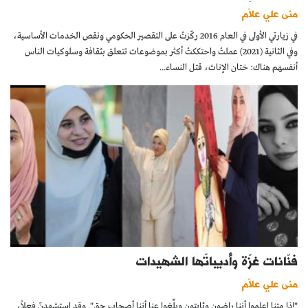
منى علي علاّم
في زيارتي الأولى في العام 2016 ركّزتُ على التقصير الحكومي ونقص الخدمات الأساسية،
وفي الثانية (2021) عملتُ واحتككتُ أكثر بموضوعات تتعلق بثقافة وسلوكيات الناس
أنفسهم هناك: ختان الإناث، قتل النساء...
فنّانات غزّة وأديباتّها الشهيدات
منى علي علاّم
"إذا متنا اعلموا أننا راضون وثابتون وبلِّغوا عنا أننا أصحاب حق". وقد استشهدنّ فعلاً،