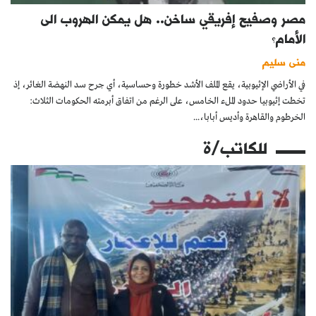
مصر وصفيح إفريقي ساخن.. هل يمكن الهروب الى
الأمام؟
منى سليم
في الأراضي الإثيوبية، يقع الملف الأشد خطورة وحساسية، أي جرح سد النهضة الغائر، إذ
تخطت إثيوبيا حدود الملء الخامس، على الرغم من اتفاق أبرمته الحكومات الثلاث:
الخرطوم والقاهرة وأديس أبابا،...
للكاتب/ة