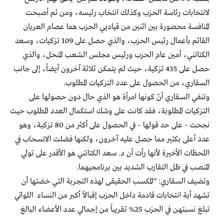
لانتخابات رئاسة الحزب وكذلك انتخاب رئيسه، ومن ثم أصبحت
المنافسة محصورة بين اثنين من قياديي الحزب هما عصام العريان
القائم بأعمال رئيس الحزب، والذي حصل على 109 تزكيات، وسعد
الكتاتني، أمين عام الحزب ورئيس مجلس الشعب المنحل، والذي
حصل على 435 تزكية، حيث لم يتمكن ثلاثة آخرون أيضاً، إلى جانب
السقاري، من الحصول على عدد التزكيات المطلوب.
وتنفي السقاري أنّ كونها امرأة هو الذي حال دون حصولها على
التزكيات المطلوبة، فقد كانت على وشك استكمال العدد المطلوب حيث
نجحت – على حد قولها – في الحصول على أكثر من 80 تزكية، وهو
عدد أعلى بكثير مما حصل عليه آخرون، ولكنها فضلت الانسحاب في
اللحظات الأخيرة لأنها رأت أن د. سعد الكتاتني هو الأقدر على تولي
المنصب في ظل التقارب الشديد بين برنامجيهما.
وتضيف السقاري: "المكسب الحقيقى لهذه التجربة التي خضتها أن
تشهد أية انتخابات قادمة داخل الحزب إقبالاً أكبر من النساء اللواتي
تبلغ نسبتهن في الحزب 25% تقريباً من إجمالي عدد الأعضاء البالغ