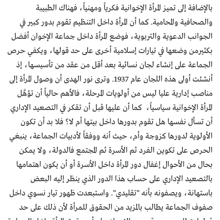
بالإضافة إلى تميز المرأة الإخوانية فكرياً ومهنياً، فهناك الطبيبة
والصحافية والمحامية. كما أن المرأة داخل التنظيم تقوم بدور كبير في
الجوانب الدعوية والتربوية، فوضع المرأة داخل جماعة الإخوان أفضل
بكثيرمن وضعها في تيارات إسلامية أخرى على حد قولها، ويكفي حرص
الجماعة على إنشاء لجان نسائية بعد أقل من عقد من تأسيسها، إذ
أنشئت أولى هذه اللجان عام 1937. وترى نور الهدى أن وصول المرأة إلى
مناصب إدارية عليا ليس من أولويات المرحلة، فالأهم حالياً أن تؤهَّل
المرأة الإخوانية سياسياً، كما أن عليها قبل أن تقكر في التصعيد الإداري
أن تسأل نفسها هل تقوم بدورها داخل بيتها أم لا؟ فلا بد أن تكون
الأولوية لدورها كزوجة وأم، حيث أنه ووفقاً لأدبيات الجماعة، ينبغي
الحرص على تكوين الفرد ثم الأسرة ثم المجتمع فالدولة، ولا يمكن
بحال من الأحوال إغفال دور المرأة داخل الأسرة أو أن يكون اهتمامها
بالتصعيد الإداري على حساب هذا الدور الذي ينظر إليه البعض
باستهانة، ويصفونه بأنه "تقليدي". واستبعدت ظهور تيار نسوي داخل
صفوف الجماعة يطالب بالمزيد من الحقوق للمرأة لأن ذلك على حد