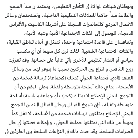
وتوظفان شبكات الموالاة في التأطير التنظيمي، وتعتمدان مبدأ السمع
والطاعة مبدأً حاكماً للعلاقات التنظيمية الداخلية، وتستخدمان وسائل
الاتصال الفردي كالمحاضرات المسجلة على أشرطة الكاسيت والأقراص
المدمجة، للوصول إلى الفئات الاجتماعية الأمية وشبه الأمية،
وتتنافسان على قاعدة اجتماعية واحدة، تتمثل في أبناء المناطق القبلية،
والفئات الاجتماعية الشعبية. لذلك ترى كل منهما أن أي مكسب
سياسي أو انتشار تنظيمي للأخرى يأتي غالباً على حسابها. وقد تعززت
روح التنافس والنزاع بين الحركتين بسبب ما يتوفر لهما من وسائل
العنف المادي. فجماعة الحوثي تمتلك (كجماعة) ترسانة ضخمة من
الأسلحة، بما في ذلك أسلحة متوسطة وثقيلة. وعلى الرغم من أن
التجمع اليمني للإصلاح لا يمتلك (كحزب أو جماعة سياسية) أسلحة
متوسطة وثقيلة، فإن شيوخ القبائل ورجال القبائل المنتمين للتجمع
اليمني للإصلاح يمتلكون ترسانات ضخمة من الأسلحة، لا تقل كماً
ونوعاً عن تلك التي تمتلكها جماعة الحوثي، وبإمكانه تعبئتها في حال
الصراعات المسلحة. وقد حدث ذلك في النزاعات المسلحة بين الطرفين في