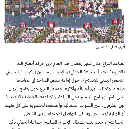
أديب فتال - فلسطين
تصاعد النزاع خلال شهر رمضان هذا العام بين حركة أنصار الله
(المعروفة شعبياً بجماعة الحوثي) والإخوان المسلمين (المكون الرئيس في
التجمع اليمني للإصلاح)، حول إمامة بعض المساجد في العاصمة
صنعاء. وتمثلت أبرز أحداثه وأكثرها حدة في النزاع حول جامع الريان
بحي نُقُمْ، وجامع التيسير بحي الزراعة. وتصاعدت الحملات الإعلامية
بين الطرفين، عبر القنوات الفضائية والصحف المحسوبة على كل منهما
أو الموالية لهما، وفي وسائل التواصل الاجتماعي بين ناشطي
الجماعتين، حيث يتهم نشطاء الإخوان المسلمين جماعة الحوثي بأنها