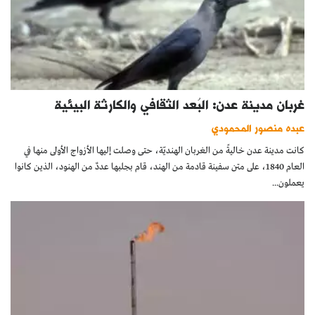
غربان مدينة عدن: البُعد الثقافي والكارثة البيئية
عبده منصور المحمودي
كانت مدينة عدن خاليةً من الغربان الهنديّة، حتى وصلت إليها الأزواج الأولى منها في
العام 1840، على متن سفينة قادمة من الهند، قام بجلبها عددٌ من الهنود، الذين كانوا
يعملون...