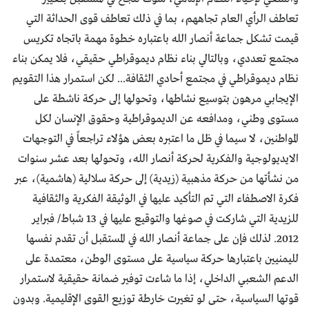
تعاطف الرأي العام تجاههم، بما في ذلك تعاطف قوى الحداثة التي
قيمت تشكل جماعة أنصار الله باعتباره خطوة مهمة باتجاه تكريس
مجتمع تعددي، وبالتالي بناء نظام ديموقراطي حقيقي، فلا يمكن بناء
نظام ديموقراطي في مجتمع أحادي الثقافة... لكن استمرار هذا التقويم
الإيجابي مرهون بتوسيع نشاطها، وتحولها إلى حركة ناشطة على
مستوى وطني، ومدافعه عن الديموقراطية وحقوق الإنسان لكل
المواطنين، لا سيما في ظل ما اعتبره بعض هؤلاء تراجعاً في التوجهات
الايديولوجية والفكرية لحركة أنصار الله، وتحولها بعد عشر سنوات
من نشأتها من حركة مذهبية (زيدية) إلى حركة سلالية (هاشمية)، عبر
فكرة الاصطفاء التي تم التأكيد عليها في الوثيقة الفكرية والثقافية
للزيدية التي شاركت في صوغها والتوقيع عليها في 13 شباط/ فبراير
2012. لذلك فإن على جماعة أنصار الله في المستقبل أن تقدم نفسها
لليمنيين باعتبارها حركة سياسية على مستوى الوطن، معتمدة على
الدعم الشعبي الداخلي، إذا ما شاءت توفير ضمانة حقيقية لاستمرار
قوتها السياسية، حتى لو تغيرت خارطة توزيع القوى الإقليمية. وبدون