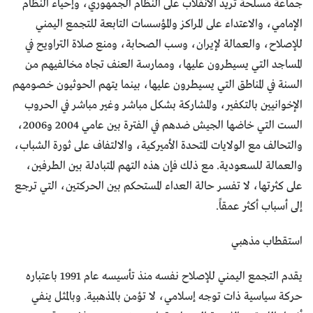
جماعة مسلحة تريد الانقلاب على النظام الجمهوري، وإحياء النظام
الإمامي، والاعتداء على المراكز والمؤسسات التابعة للتجمع اليمني
للإصلاح، والعمالة لإيران، وسب الصحابة، ومنع صلاة التراويح في
المساجد التي يسيطرون عليها، وممارسة العنف تجاه مخالفيهم من
السنة في المناطق التي يسيطرون عليها، بينما يتهم الحوثيون خصومهم
الإخوانيين بالتكفير، والمشاركة بشكل مباشر وغير مباشر في الحروب
الست التي خاضها الجيش ضدهم في الفترة بين عامي 2004 و2006،
والتحالف مع الولايات المتحدة الأميركية، والالتفاف على ثورة الشباب،
والعمالة للسعودية. مع ذلك فإن هذه التهم المتبادلة بين الطرفين،
على كثرتها، لا تفسر حالة العداء المستحكم بين الحركتين، التي ترجع
إلى أسباب أكثر عمقاً.
استقطاب مذهبي
يقدم التجمع اليمني للإصلاح نفسه منذ تأسيسه عام 1991 باعتباره
حركة سياسية ذات توجه إسلامي، لا تؤمن بالمذهبية. وبالمثل ينفي