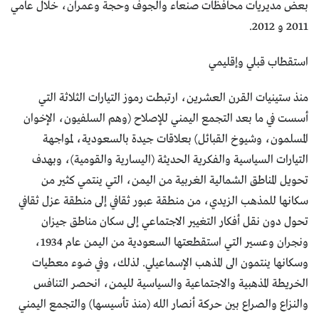
بعض مديريات محافظات صنعاء والجوف وحجة وعمران، خلال عامي
2011 و 2012.
استقطاب قبلي وإقليمي
منذ ستينيات القرن العشرين، ارتبطت رموز التيارات الثلاثة التي
أسست في ما بعد التجمع اليمني للإصلاح (وهم السلفيون، الإخوان
المسلمون، وشيوخ القبائل) بعلاقات جيدة بالسعودية، لمواجهة
التيارات السياسية والفكرية الحديثة (اليسارية والقومية)، وبهدف
تحويل المناطق الشمالية الغربية من اليمن، التي ينتمي كثير من
سكانها للمذهب الزيدي، من منطقة عبور ثقافي إلى منطقة عزل ثقافي
تحول دون نقل أفكار التغيير الاجتماعي إلى سكان مناطق جيزان
ونجران وعسير التي استقطعتها السعودية من اليمن عام 1934،
وسكانها ينتمون الى المذهب الإسماعيلي. لذلك، وفي ضوء معطيات
الخريطة المذهبية والاجتماعية والسياسية لليمن، انحصر التنافس
والنزاع والصراع بين حركة أنصار الله (منذ تأسيسها) والتجمع اليمني