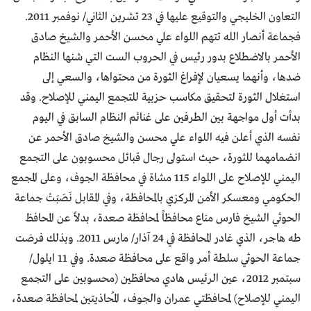
التعاون الخليجي والتوقيع عليها في 23 تشرين الثاني/ نوفمبر 2011.
فجماعة أنصار الله تتهم اللواء علي محسن الأحمر والشيخ صادق
الأحمر بالاضطلاع بدور رئيس في الحروب الست التي شنها النظام
ضدها، وأنهما يسعيان لإفراغ الثورة من محتواها، والسعي إلى
استغلال الثورة لتحقيق مكاسب حزبية للتجمع اليمني للإصلاح. وقد
بدأت أول مواجهة بين الطرفين على غنائم النظام السابق في اليوم
نفسه الذي أعلن فيه اللواء علي محسن والشيخ صادق الأحمر عن
انضمامهما للثورة، حيث استولى رجال قبائل محسوبون على التجمع
اليمني للإصلاح على اللواء 115 مشاة في محافظة الجوف، وعلى المجمع
الحكومي ومعسكر الأمن المركزي بالمحافظة، وفي المقابل نَصَبَتْ جماعة
الحوثي الشيخ فارس مناع محافظاً لمحافظة صعدة، بدلاً عن المحافظ
طه هاجر، الذي غادر المحافظة في 24 آذار/ مارس 2011. وبذلك فرضت
جماعة الحوثي سلطة أمر واقع على محافظة صعدة. وفي 11 ايلول/
سبتمبر 2012، عين الرئيس هادي محافظين (محسوبين على التجمع
اليمني للإصلاح) لمحافظتي عمران والجوف، المُحاذيتين لمحافظة صعدة،