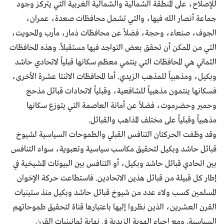
للإصلاح، على المنطقة الشمالية والشمالية الغربية التي يتركز وجود
جماعة أنصار الله فيها، والتي تشمل محافظات صعدة، عمران،
الجوف، صنعاء، وحجة، فضلاً عن محافظات ذمار، مأرب والمحويت،
التي من الممكن أن تحقق بعض التواجد فيها مستقبلاً. وهذه المحافظات
الثماني هي المحافظات التي ينتمي معظم سكانها قبلياً لاتحادي حاشد
وبكيل، ومذهبياً للمذهب الزيدي. أما المحافظات الاثنتا عشرة الأخرى،
فسكانها ينتمون مذهبياً للشافعية، وقبلياً لاتحادات قبائل مذحج
وحمير وحضرموت، فضلاً عن أمانة العاصمة التي يتوزع سكانها
مذهبياً وقبلياً على مختلف المذاهب والقبائل.
وقد وظفت الحركتان التنافس القبلي والطموحات السياسية لشيوخ
قبائل حاشد وبكيل لتحقيق مكاسب سياسية وتعبوية، سواء التنافس
بين اتحادي قبائل حاشد وبكيل، أو التنافس بين البيوتات المشيخية في
إطار كل قبيلة من قبائل هذين الاتحادين. فاستطاعت حركة الإخوان
المسلمين كسب ولاء عدد من شيوخ قبائل حاشد وبكيل منذ ستينيات
القرن العشرين، الذين نظروا إليها باعتبارها قناة لتحقيق طموحاتهم
السياسية. ومع إحياء الهوية الزيدية في نهاية ثمانينيات القرن