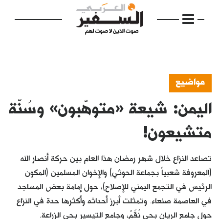
مواضيع
اليمن: شيعة «متوهّبون» وسُنّة
الرئيسية
مواضيع
متشيعون!
إفتتاحية
تصاعد النزاع خلال شهر رمضان هذا العام بين حركة أنصار الله
فكرة
(المعروفة شعبياً بجماعة الحوثي) والإخوان المسلمين (المكون
الرئيس في التجمع اليمني للإصلاح)، حول إمامة بعض المساجد
دفاتر
في العاصمة صنعاء. وتمثلت أبرز أحداثه وأكثرها حدة في النزاع
بالصورة
حول جامع الريان بحي نُقُمْ، وجامع التيسير بحي الزراعة.