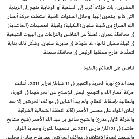
العشرين، بات هؤلاء أقرب إلى السلفية أو الوهابية منهم إلى الزيدية
التي كانوا ينتمون إليها. وخلال السنوات الماضية استغلت حركة أنصار
الله الصراع بين قبيلة سفيان (البكيلية) وقبيلة العصيمات (الحاشدية)
في محافظة عمران، فضلاً عن التنافس والنزاعات بين البيوت المشيخية
في قبيلة سفيان ذاتها، لمد نفوذها في مديرية سفيان. وشَكّل ذلك بداية
لتمدُّدها خارج معقلها الرئيس في محافظة صعدة.
تنافس على الغنائم والنفوذ
بعد اندلاع ثورة الحرية والتغيير في 11 شباط/ فبراير 2011، أعلنت
حركة أنصار الله والتجمع اليمني للإصلاح عن انخراطهما في الثورة،
والمطالبة بإسقاط النظام. ولم يبدأ التباين في مواقف الحركتين إلا بعد
إعلان اللواء علي محسن الأحمر (قائد المنطقة الشمالية الشرقية
والفرقة الأولى مدرع) والشيخ صادق بن عبد الله الأحمر (شيخ مشايخ
حاشد) في 21 آذار/ مارس 2011 عن دعمهما للثورة وحماية الثوار.
واتسعت فجوة الاختلاف في مواقف الحركتين بعد طرح مبادرة مجلس