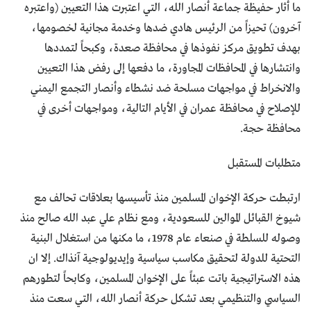
ما أثار حفيظة جماعة أنصار الله، التي اعتبرت هذا التعيين (واعتبره
آخرون) تحيزاً من الرئيس هادي ضدها وخدمة مجانية لخصومها،
بهدف تطويق مركز نفوذها في محافظة صعدة، وكبحاً لتمددها
وانتشارها في المحافظات المجاورة، ما دفعها إلى رفض هذا التعيين
والانخراط في مواجهات مسلحة ضد نشطاء وأنصار التجمع اليمني
للإصلاح في محافظة عمران في الأيام التالية، ومواجهات أخرى في
محافظة حجة.
متطلبات المستقبل
ارتبطت حركة الإخوان المسلمين منذ تأسيسها بعلاقات تحالف مع
شيوخ القبائل الموالين للسعودية، ومع نظام علي عبد الله صالح منذ
وصوله للسلطة في صنعاء عام 1978، ما مكنها من استغلال البنية
التحتية للدولة لتحقيق مكاسب سياسية وإيديولوجية آنذاك. إلا ان
هذه الاستراتيجية باتت عبئاً على الإخوان المسلمين، وكابحاً لتطورهم
السياسي والتنظيمي بعد تشكل حركة أنصار الله، التي سعت منذ