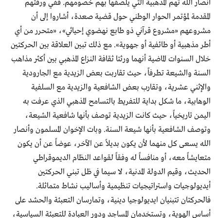
أنصار الله تهم المذهبية التي يلصقها بهم خصومهم. ففي ورقتهم
المقدمة لمؤتمر الحوار الوطني حول قضية صعدة، أشاروا إلى أن
مشروعهم «مشروع قرآني ذو طابع نهضوي إحيائي»، «متحرر من أي
أطر مذهبية أو طائفية أو جهوية». مع ذلك تبين العلاقة بين الحركتين
خلال السنوات الماضية أنهما ورثتا ثقافة النزاع المذهبي بين أكثر مذاهب
السنة والشيعة تطرفاً، حيث تقاربت بعض الزيدية مع الجارودية
والإثني عشرية، وتقارب بعض الشافعية والزيدية مع السلفية
الوهابية، ما شكل بداية للتفريط بالتسامح المذهبي الذي عرفت به
اليمن تاريخياً، حيث كانت الزيدية توصف بأنها شافعية الشيعة،
وتوصف الشافعية بأنها شيعة السنة. وبات الإخوان المسلمون وأنصار
الله يسعى كل منهما لأن يكون بديلاً عن الآخر، عوضاً عن أن يكون
متعايشاً معه، أو منافساً له وفقاً لقواعد النظام الديموقراطي
الحديث، وقيم الدولة المدنية، لا سيما في ظل تبني الحركتين
أيديولوجيات واستراتيجيات تنظيمية وأساليب نشاط متماثلة.
فالحركتان تتبنيان ايديولوجيا دينية، وتمارسان التعبئة والحشد على
أساس الهوية، وتستخدمان المساجد ودور العبادة للتعبئة السياسية،