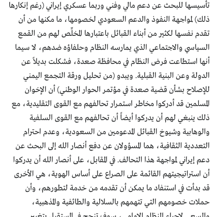
تأسيسها للبحث عن دعم مالي وفني وربما عسكري إيراني (رغم إنكارها
ذلك) لمواجهة النفوذ والدعم السعودي لخصومها، ما مكنها من أن
تقدم نفسها لكثير من أبناء القبائل باعتبارها المخلِّص لهم من القمع
السياسي والاجتماعي الذي يمارسه النظام وحلفاؤه ضدهم، لا سيما
أنها استطاعت فرض النظام في محافظة صعدة، فشكلت بديلاً عن
الدولة وعن البنية القبلية. ويبدو (من تحليل ورقة التجمع اليمني
للإصلاح بشأن قضية صعدة في مؤتمر الحوار الوطني) أن الإخوان
المسلمين قد أدركوا مخاطر استمرار تحالفهم مع القوى التقليدية، مع
ذلك ينبغي لهم أن يدركوا أيضاً أن تحالفهم مع القوى السلفية
والوهابية وشيوخ القبائل المدعومين من السعودية، وعدم احترام
التعددية الثقافية، هما المسؤولان عن دفع أنصار الله إلى البحث عن
دعم إيراني لمواجهة هذا التحالف. في المقابل، على أنصار الله أن يدركوا
أن استراتيجيتهم القائمة على الصراع على أساس الهوية، هي الأخرى
قد بدأت في استنفاد ما يمكن أن تقدمه من خدمة لتطورهم، وأن
حملات خصومهم التي تتهمهم بالسلالية والطائفية والمذهبية،
والسعي لإحياء النظام الإمامي، سوف تنجح في المستقبل بتغيير