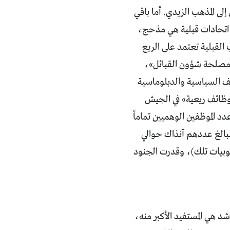
ة، وينتميان إلى المذهب الزيدي. أما باقي
 اتحادات قبلية هي مذحج،
لقبلية تعتمد على الريع
ر «مصلحة شؤون القبائل»،
ئف السياسية والدبلوماسية
 «وظائف ريعية» في الجيش
د الموظفين الوهميين تماماً
لدولة البالغ عددهم آنذاك حوالي
سوبيات تلك)، وقدرت الجنود
د هي المستفيد الأكبر منه،