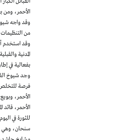
القبائل الكبا
الأحمر، ومن ب
وقد واجه شيوخ
من التنظيمات 
وقد استخدم أب
المدنية والقب
بفعالية في إطا
وجد شيوخ القبا
فرصة للتخلص م
الأحمر، قائد ا
للثورة في اليو
سنحان، وهي الق
مشايخ حاشد، أي