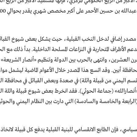
الأكبر من الريع الحكومي المركزي، فإنها المستفيد الأكبر من الري
له بن حسين الأحمر على أكبر مخصص شهري يقدر بحوالي 800 ألف دولار أميركي.
مصدر إضافي لدخل النخب القبلية، حيث يشكل بعض شيوخ القبائل
الأطراف المتحاربة في النزاعات المسلحة الداخلية. بدأ ذلك مع الح
رن العشرين، وانتهى بالحرب بين الدولة وتنظيم «أنصار الشريعة» ال
محافظة أبين. وقد اتسع هذا المصدر خلال الأعوام الماضية ليشمل 
لقسم اليمني من قبيلة وائلة) في صعدة وبعض القبائل في محافظة ا
«أنصارالله» (جماعة الحوثي). فقد انخرط بعض شيوخ قبيلة وائلة ال
 (الرابعة والخامسة والسادسة) التي دارت بين النظام اليمني والحوثي
سياسي، فإن الطابع الانقسامي للبنية القبلية يدفع كل قبيلة لاتخاذ 