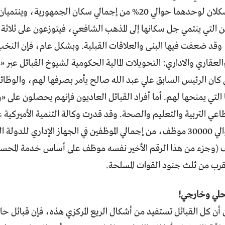
مأرب. وهما يشكلان لوحدهما حوالي 20% من إجمالي سكان الجمهوري
 التي ينتمي جل سكانها إلى المذهب الشافعي، فيتوزعون على ثلاثة
قد ضعفت فيها البنى والعلاقات القبلية. وبشكل عام، فإن النخب ا
ي والعقاري والاداري: التحويلات المالية الحكومية لشيوخ القبائل عب
 كان الرئيس السابق علي عبد الله صالح يأمر بصرفها لهم، والوظا
يا التي يمنحها لهم. أما أفراد القبائل العاديون فإنهم يحصلون على
اعي التربية والتعليم والصحة. وقد قدرت وكالة التنمية الأميركية عد
عام 2006 بحوالي 30000 موظف، من إجمالي الموظفين في الجهاز الإداري ل
 موظف (وجزء من هذا الرقم الأخير نفسه موظف على أساس خدمة المح
قرب من ثلث جنود القوات المسلحة.
حلي وخارجي!
أن كل القبائل تستفيد من أشكال الريع المركزي هذه، فإن قبائل حاش