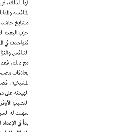
لها. لذلك، فإن
المنافسة والمق
مشايخ حاشد مع
حزب البعث الع
فتواجدت في الم
التنافس والنزاع
مع ذلك، فقد ا
بعلاقات مصلحة
المشيخية، فصاغ
الهيمنة على م
النصيب الأوفر 