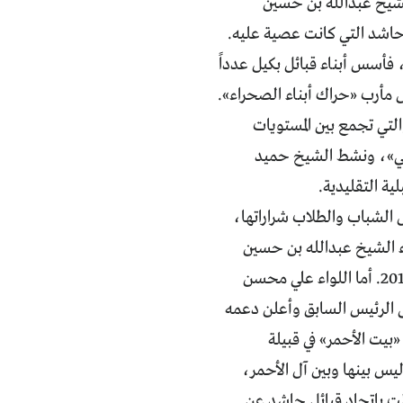
لشيخ عبدالله بن حسين
 حاشد التي كانت عصية عليه.
أسس أبناء قبائل بكيل عدداً
 مأرب «حراك أبناء الصحراء».
تي تجمع بين المستويات
ني»، ونشط الشيخ حميد
ية التقليدية.
ل الشباب والطلاب شراراتها،
ء الشيخ عبدالله بن حسين
الأحمر، وبويع بعد وفاة والده العام 2007، أعلن دعمه للثورة في 22 أذار/مارس 2011. أما اللواء علي محسن
لى الرئيس السابق وأعلن دعمه
بيت الأحمر» في قبيلة
يس بينها وبين آل الأحمر،
بطت باتحاد قبائل حاشد عن