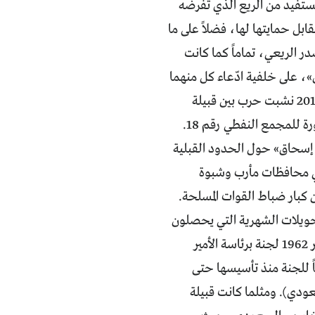
تستفيد من الريع الذي تفرضه
ابل حمايتها لها، فضلاً على ما
در الريعي، تماماً كما كانت
ك» و«النسيين»، على خلفية ادّعاء كل منهما
ملكية منطقة العقلة النفطية في مديرية عرما بمحافظة شبوة. وفي حزيران/ يونيو 2010 نشبت حرب بين قبيلة
«عبيدة» من محافظة مأرب وقبيلة «بلحارث» من محافظة شبوة حول الأرض المجاورة للمجمع النفطي رقم 18.
يين» و«آل إسحاق» حول الحدود القبلية
في محافظات مأرب وشبوة
كبار ضباط القوات المسلحة.
لتحويلات الشهرية التي يحصلون
عليها من السعودية. فقد أسست المملكة العربية السعودية بعد ثورة أيلول/سبتمبر 1962 لجنة برئاسة الأمير
ً للجنة منذ تأسيسها حتى
يتها حوالي 3.5 مليارات دولار (13 مليار ريال سعودي). ومثلما كانت قبيلة