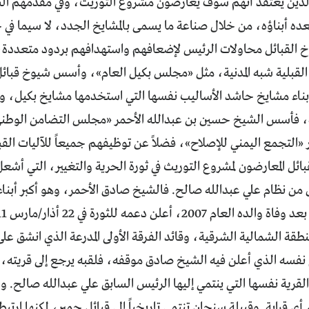
ر الذين يعتقد أنهم سوف يعارضون مشروع التوريث، وفي مقدمهم ا
عده أبناؤه، من خلال صناعة ما يسمى بالمشايخ الجدد، لا سيما في
 القبائل محاولات الرئيس لإضعافهم واستهدافهم بردود متعددة، ف
القبلية شبه المدنية، مثل «مجلس بكيل العام»، وأسس شيوخ قبائل
ناء مشايخ حاشد الأساليب نفسها التي استخدمها مشايخ بكيل، وال
لية، فأسس الشيخ حسين بن عبدالله الأحمر «مجلس التضامن الوط
ر «التجمع اليمني للإصلاح»، فضلاً عن توظيفهم جميعاً للآليات القبل
ئل المعارضون لمشروع التوريث في ثورة الحرية والتغيير، التي أشع
ن نظام علي عبدالله صالح. فالشيخ صادق الأحمر، وهو أكبر أبنا
لمنطقة الشمالية الشرقية، وقائد الفرقة الأولى المدرعة الذي انشق ع
م نفسه الذي أعلن فيه الشيخ صادق موقفه، فلقبه يرجع إلى قريته، «
رية نفسها التي ينتمي إليها الرئيس السابق علي عبدالله صالح. ول
 قرابة. وقبيلة سنحان تنتمي تاريخياً إلى قبائل حمير، لكنها ارت