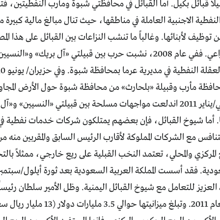
لاً قبائل بكيل. أما القبائل في محافظتي شبوة ومأرب النفطيتين، ف
نفطية الاجنبية العاملة في مناطقها، حيث تنال مبالغ مالية كبيرة مق
توظيف لأبنائها. وغالباً ما تنشب النزاعات بين القبائل على هذا المص
تتنازع حول المراعي. ففي عام 2008، نشبت حرب بين قبيلتي «آل بري
وفي كانون الثاني/يناير 2011 اندلعت مواجهات مسلحة بين قبيلتي «النس
تها. أما شيوخ القبائل، فإن بعضهم يمتلكون شركات خدمات نفطية 
فس مع الشركات المملوكة لأقارب الرئيس السابق والمقربين منه من 
 المركزي والمحلي، تعتمد النخب القبلية على ريع خارجي، ممثلاً با
لعزيز للتعامل مع شيوخ القبائل اليمنية. وظل الأمير سلطان رئيسا
وفاته أواخر العام 2011. وتبلغ ميزان