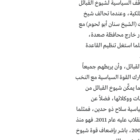
اقف السياسية لشيوخ القبائل
لملكية، وعندما تحالف شيخ
 (الشيخ سنان أبو لحوم) مع
ار خارج محافظة صعدة،
لما استغل تنظيم القاعدة
بائل، وأن يربطهم جميعاً
رك القوة السياسية مع النخب
 يمكِّن شيوخ القبائل من
ات ووكلائها، فضلاً عن
السياسية سلاح ذو حدين، فمثلما
سهلت له السيطرة على المجتمع خلال السنوات الثلاث والثلاثين الماضية، سهلت الانقلاب عليه عام 2011. فهو منذ
بدأ في الإعداد الجاد لتوريث رئاسة الجمهورية، بعد نجاح التوريث في سوريا عام 2000، باشر بإضعاف قوة شيوخ