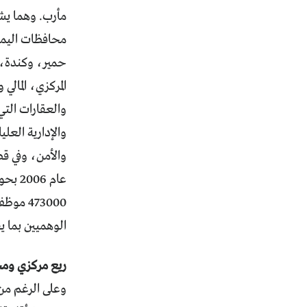
محافظات اليمن
حمير، وكندة، و
المركزي، المال
والعقارات التي
والإدارية العل
والأمن، وفي قط
473000
الوهميين بما ي
ريع مركزي وم
وعلى الرغم من 