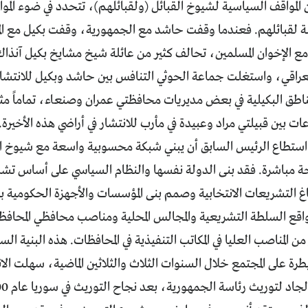
 المواقف السياسية لشيوخ القبائل (ولقبائلهم)، تتحدد في ضوء المو
ابلة لقبائلهم. فعندما وقفت حاشد مع الجمهورية، وقفت بكيل مع ا
 الإخوان المسلمين، تحالف كثير من عائلة شيخ مشايخ بكيل آنذاك
راقي، واستغلت جماعة الحوثي التنافس بين حاشد وبكيل للانتش
ناطق البكيلية في بعض مديريات محافظتي عمران وصنعاء، تماماً مث
ات بين قبيلتي مراد وعبيدة في مأرب للانتشار في أراضي هذه الأخيرة.
ستطاع الرئيس السابق أن يبني شبكة محسوبية واسعة مع شيوخ الق
 مباشرة. فقد بنى الدولة نفسها والنظام السياسي على أساس تشا
 التشريعات الانتخابية وصمم بنى المؤسسات والأجهزة الحكومية بما
واقع السلطة التشريعية والمجالس المحلية ومناصب محافظي المحافظ
من المناصب العليا في المكاتب التنفيذية في المحافظات. هذه البنية 