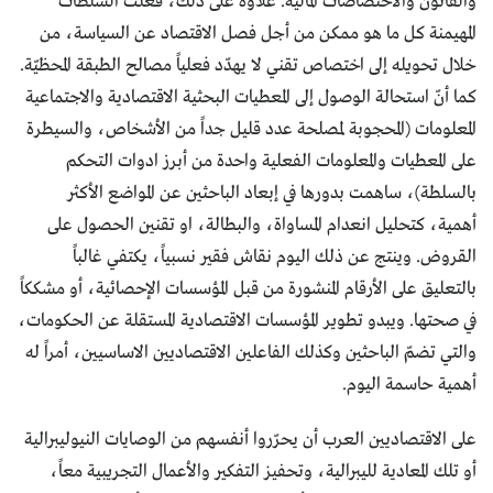
والقانون والاختصاصات المالية. علاوةً على ذلك، فعلت السلطات
المهيمنة كل ما هو ممكن من أجل فصل الاقتصاد عن السياسة، من
خلال تحويله إلى اختصاص تقني لا يهدّد فعلياً مصالح الطبقة المحظيّة.
كما أنّ استحالة الوصول إلى المعطيات البحثية الاقتصادية والاجتماعية
المعلومات (المحجوبة لمصلحة عدد قليل جداً من الأشخاص، والسيطرة
على المعطيات والمعلومات الفعلية واحدة من أبرز ادوات التحكم
بالسلطة)، ساهمت بدورها في إبعاد الباحثين عن المواضع الأكثر
أهمية، كتحليل انعدام المساواة، والبطالة، او تقنين الحصول على
القروض. وينتج عن ذلك اليوم نقاش فقير نسبياً، يكتفي غالباً
بالتعليق على الأرقام المنشورة من قبل المؤسسات الإحصائية، أو مشككاً
في صحتها. ويبدو تطوير المؤسسات الاقتصادية المستقلة عن الحكومات،
والتي تضمّ الباحثين وكذلك الفاعلين الاقتصاديين الاساسيين، أمراً له
أهمية حاسمة اليوم.
على الاقتصاديين العرب أن يحرّروا أنفسهم من الوصايات النيوليبرالية
أو تلك المعادية لليبرالية، وتحفيز التفكير والأعمال التجريبية معاً،