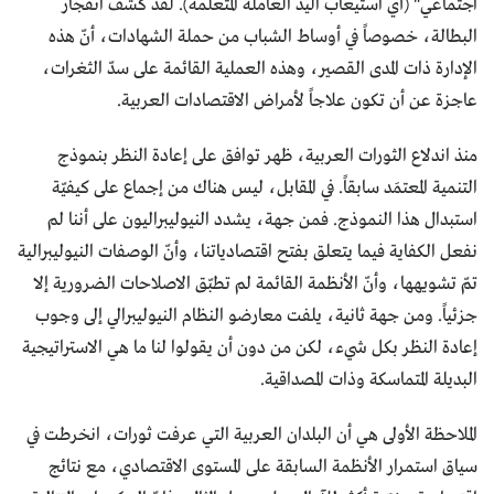
اجتماعي" (أي استيعاب اليد العاملة المتعلّمة). لقد كشف انفجار
البطالة، خصوصاً في أوساط الشباب من حملة الشهادات، أنّ هذه
الإدارة ذات المدى القصير، وهذه العملية القائمة على سدّ الثغرات،
عاجزة عن أن تكون علاجاً لأمراض الاقتصادات العربية.
منذ اندلاع الثورات العربية، ظهر توافق على إعادة النظر بنموذج
التنمية المعتمَد سابقاً. في المقابل، ليس هناك من إجماع على كيفيّة
استبدال هذا النموذج. فمن جهة، يشدد النيوليبراليون على أننا لم
نفعل الكفاية فيما يتعلق بفتح اقتصادياتنا، وأنّ الوصفات النيوليبرالية
تمّ تشويهها، وأنّ الأنظمة القائمة لم تطبّق الاصلاحات الضرورية إلا
جزئياً. ومن جهة ثانية، يلفت معارضو النظام النيوليبرالي إلى وجوب
إعادة النظر بكل شيء، لكن من دون أن يقولوا لنا ما هي الاستراتيجية
البديلة المتماسكة وذات المصداقية.
الملاحظة الأولى هي أن البلدان العربية التي عرفت ثورات، انخرطت في
سياق استمرار الأنظمة السابقة على المستوى الاقتصادي، مع نتائج