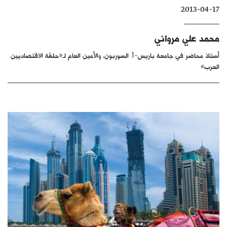
2013-04-17
كتّابنا
الأرشيف
محمد علي مرواني
أستاذ محاضر في جامعة باريس-1 السوربون، والأمين العام لـ«حلقة الاقتصاديين
العرب»