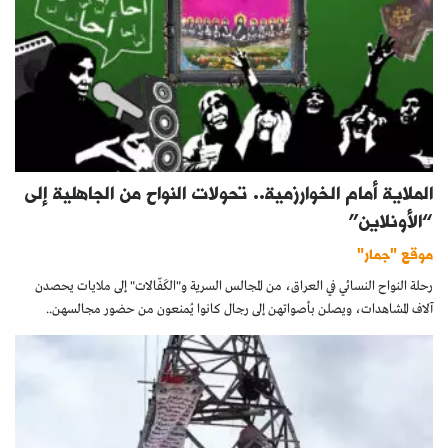
الملاية أمام الخوارزمية.. تحولات النواح من الجاهلية إلى
“الأونلاين”
موقع "جمار"
رحلة النواح النسائي في العراق، من المجالس السرية و"الكَفّالات" إلى ملايات يحصدن
آلاف المشاهدات، ويصلن بأصواتهن إلى رجال كانوا يُمنعون من حضور مجالسهن..