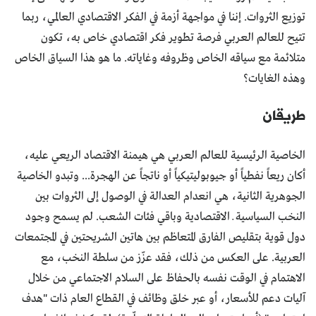
توزيع الثروات. إننا في مواجهة أزمة في الفكر الاقتصادي العالمي، ربما
تتيح للعالم العربي فرصة تطوير فكر اقتصادي خاص به، تكون
متلائمة مع سياقه الخاص وظروفه وغاياته. ما هو هذا السياق الخاص
وهذه الغايات؟
طريقان
الخاصية الرئيسية للعالم العربي هي هيمنة الاقتصاد الريعي عليه،
أكان ريعاً نفطياً أو جيوبوليتيكياً أو ناتجاً عن الهجرة... وتبدو الخاصية
الجوهرية الثانية، هي انعدام العدالة في الوصول إلى الثروات بين
النخب السياسية ــ الاقتصادية وباقي فئات الشعب. لم يسمح وجود
دول قوية بتقليص الفارق المتعاظم بين هاتين الشريحتين في المجتمعات
العربية. على العكس من ذلك، فقد عزّز من سلطة النخب، مع
الاهتمام في الوقت نفسه بالحفاظ على السلام الاجتماعي من خلال
آليات دعم للأسعار، أو عبر خلق وظائف في القطاع العام ذات "هدف