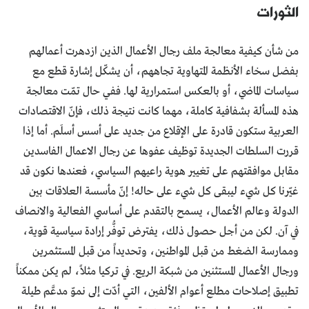
الثورات
من شأن كيفية معالجة ملف رجال الأعمال الذين ازدهرت أعمالهم
بفضل سخاء الأنظمة المتهاوية تجاههم، أن يشكّل إشارة قطع مع
سياسات الماضي، أو بالعكس استمرارية لها. ففي حال تمّت معالجة
هذه المسألة بشفافية كاملة، مهما كانت نتيجة ذلك، فإنّ الاقتصادات
العربية ستكون قادرة على الإقلاع من جديد على أسس أسلَم. أما إذا
قررت السلطات الجديدة توظيف عفوها عن رجال الاعمال الفاسدين
مقابل موافقتهم على تغيير هوية راعيهم السياسي، فعندها نكون قد
غيّرنا كل شيء ليبقى كل شيء على حاله! إنّ مأسسة العلاقات بين
الدولة وعالم الأعمال، يسمح بالتقدم على أساسي الفعالية والانصاف
في آن. لكن من أجل حصول ذلك، يفترض توفُّر إرادة سياسية قوية،
وممارسة الضغط من قبل المواطنين، وتحديداً من قبل المستثمرين
ورجال الأعمال المستثنين من شبكة الريع. في تركيا مثلاً، لم يكن ممكناً
تطبيق إصلاحات مطلع أعوام الألفين، التي أدّت إلى نموّ مدعَّم طيلة