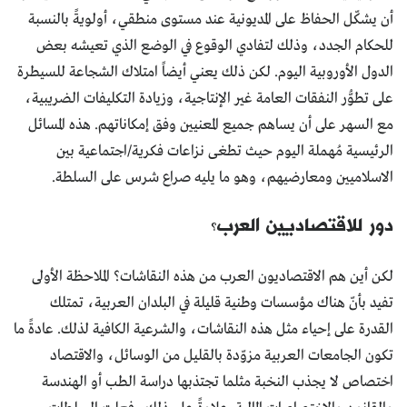
أن يشكّل الحفاظ على المديونية عند مستوى منطقي، أولويةً بالنسبة
للحكام الجدد، وذلك لتفادي الوقوع في الوضع الذي تعيشه بعض
الدول الأوروبية اليوم. لكن ذلك يعني أيضاً امتلاك الشجاعة للسيطرة
على تطوُّر النفقات العامة غير الإنتاجية، وزيادة التكليفات الضريبية،
مع السهر على أن يساهم جميع المعنيين وفق إمكاناتهم. هذه المسائل
الرئيسية مُهملة اليوم حيث تطغى نزاعات فكرية/اجتماعية بين
الاسلاميين ومعارضيهم، وهو ما يليه صراع شرس على السلطة.
دور للاقتصاديين العرب؟
لكن أين هم الاقتصاديون العرب من هذه النقاشات؟ الملاحظة الأولى
تفيد بأنّ هناك مؤسسات وطنية قليلة في البلدان العربية، تمتلك
القدرة على إحياء مثل هذه النقاشات، والشرعية الكافية لذلك. عادةً ما
تكون الجامعات العربية مزوّدة بالقليل من الوسائل، والاقتصاد
اختصاص لا يجذب النخبة مثلما تجتذبها دراسة الطب أو الهندسة