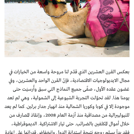
بعكس القرن العشرين الذي قدّم لنا مروحة واسعة من الخيارات في
مجال الايديولوجيات الاقتصادية، فإنّ القرن الواحد والعشرين، وفي
غضون عقده الأول، صفّى جميع النماذج التي سبق وأُرسيَت حتى
يومنا هذا. لقد تحوّلت التجربة الشيوعية إلى الشمولية، وهي لم تعد
موجودة إلا في كوبا وكوريا الشمالية منذ انهيار جدار برلين. كما لم يعد
للنيوليبرالية من مصداقية منذ أزمة العام 2008، وإنقاذ المصارف من
خلال أموال المكلفين بالضرائب. حتى تيار الاشتراكية ـ الديموقراطية،
فقد بدأ يسلم روحه نتيجة استدانة الدول وانخفاض قدراتها على إعادة