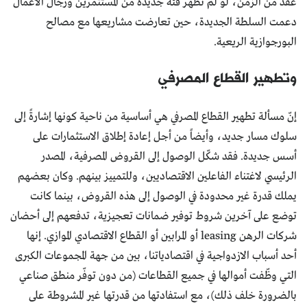
عقد من الزمن، لو لم تظهر فئة جديدة من المستثمرين ورجال الأعمال
دعمت السلطة الجديدة، حين تعارضت مشاريعها مع مصالح
البورجوازية الريعية.
وتطهير القطاع المصرفي
إنّ مسألة تطهير القطاع المصرفي هي أساسية من ناحية كونها إشارةً إلى
سلوك مسار جديد، وأيضاً من أجل إعادة إطلاق الاستثمارات على
أسس جديدة. فقد شكّل الوصول إلى القروض المصرفية، المصدر
الرئيسي لاغتناء الفاعلين الاقتصاديين، وللتمييز بينهم. وكان بعضهم
يملك قدرة غير محدودة في الوصول إلى هذه القروض، بينما كانت
توضع على آخرين شروط توفير ضمانات تعجيزية، تدفعهم إلى أحضان
شركات الرهن leasing أو المرابين أو القطاع الاقتصادي الموازي. إنها
أحد أسباب الازدواجية في اقتصادياتنا، بين من جهة المجموعات الكبرى
التي وظّفت أموالها في جميع القطاعات (من دون توفّر منطق صناعي
بالضرورة خلف ذلك)، مع استفادتها من قدرتها غير المشروطة على