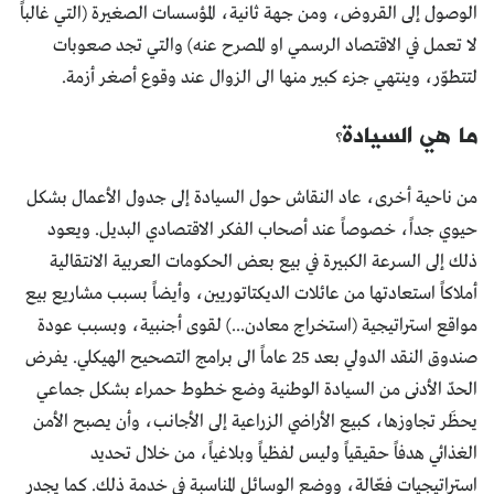
الوصول إلى القروض، ومن جهة ثانية، المؤسسات الصغيرة (التي غالباً
لا تعمل في الاقتصاد الرسمي او المصرح عنه) والتي تجد صعوبات
لتتطوّر، وينتهي جزء كبير منها الى الزوال عند وقوع أصغر أزمة.
ما هي السيادة؟
من ناحية أخرى، عاد النقاش حول السيادة إلى جدول الأعمال بشكل
حيوي جداً، خصوصاً عند أصحاب الفكر الاقتصادي البديل. ويعود
ذلك إلى السرعة الكبيرة في بيع بعض الحكومات العربية الانتقالية
أملاكاً استعادتها من عائلات الديكتاتوريين، وأيضاً بسبب مشاريع بيع
مواقع استراتيجية (استخراج معادن...) لقوى أجنبية، وبسبب عودة
صندوق النقد الدولي بعد 25 عاماً الى برامج التصحيح الهيكلي. يفرض
الحدّ الأدنى من السيادة الوطنية وضع خطوط حمراء بشكل جماعي
يحظَر تجاوزها، كبيع الأراضي الزراعية إلى الأجانب، وأن يصبح الأمن
الغذائي هدفاً حقيقياً وليس لفظياً وبلاغياً، من خلال تحديد
استراتيجيات فعّالة، ووضع الوسائل المناسبة في خدمة ذلك. كما يجدر