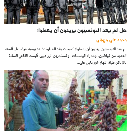
هل لم يعد التونسيّون يريدون أن يعمَلوا؟
محمد علي مرواني
لم يعد التونسيّون يريدون أن يعملوا! أصبحت هذه العبارة عقيدة يومية تتردّد على ألسنة
العديد من المواطنين، ومدراء المؤسسات، والمستثمرين الزراعيين. أليست المقاهي الممتلئة
بالزبائن طيلة النهار خير دليل على...