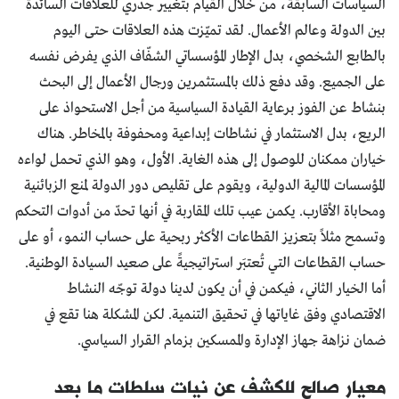
السياسات السابقة، من خلال القيام بتغيير جذري للعلاقات السائدة
بين الدولة وعالم الأعمال. لقد تميّزت هذه العلاقات حتى اليوم
بالطابع الشخصي، بدل الإطار المؤسساتي الشفّاف الذي يفرض نفسه
على الجميع. وقد دفع ذلك بالمستثمرين ورجال الأعمال إلى البحث
بنشاط عن الفوز برعاية القيادة السياسية من أجل الاستحواذ على
الريع، بدل الاستثمار في نشاطات إبداعية ومحفوفة بالمخاطر. هناك
خياران ممكنان للوصول إلى هذه الغاية. الأول، وهو الذي تحمل لواءه
المؤسسات المالية الدولية، ويقوم على تقليص دور الدولة لمنع الزبائنية
ومحاباة الأقارب. يكمن عيب تلك المقاربة في أنها تحدّ من أدوات التحكم
وتسمح مثلاً بتعزيز القطاعات الأكثر ربحية على حساب النمو، أو على
حساب القطاعات التي تُعتبَر استراتيجيةً على صعيد السيادة الوطنية.
أما الخيار الثاني، فيكمن في أن يكون لدينا دولة توجّه النشاط
الاقتصادي وفق غاياتها في تحقيق التنمية. لكن المشكلة هنا تقع في
ضمان نزاهة جهاز الإدارة والممسكين بزمام القرار السياسي.
معيار صالح للكشف عن نيات سلطات ما بعد