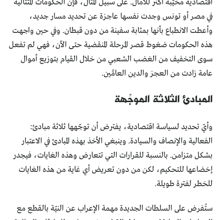
اقتصادية مخيّبة أكثر للآمال. على سبيل المثال، فإنّ الحكومات المتتالية
في مصر أو تونس وجدت نفسها عاجزة عن تحديد مسار جديد،
وأعطت الانطباع بأنها بمثابة سفينة من دون قبطان. وفي حين واجهت
هذه الحكومات ضغوط قصر المرحلة المنقضية حتى الآن، فهي لم تفعل
سوى التخفيف من الغضب الشعبي من خلال القيام بتوزيع أموال
عامة زادت من العجز والدين العامَّين.
المبادئ الثلاثة الموجِّهة
وأيّ تحديد لسياسة اقتصادية، يفترض أن توجّهها ثلاثة مبادئ:
الفعالية والإنصاف والسيادة. وينبغي الأخذ بهذه المبادئ في الاعتبار
بشكل متزامن. بالنسبة للقرارات التي تتعارض وهذه الغايات، فيجدر
إخضاعها للتحكيم، لكن من دون تعريض أي غاية من هذه الغايات
للخطر لفترة طويلة.
ستُفرض على السلطات الجديدة مهمة الإعراب عن النيّة بالقطع مع