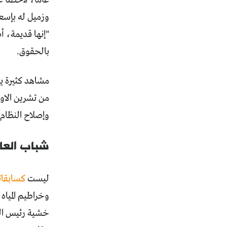
عاماً، لاحظنا 
وزميل له بإسعا
"إنها قديمة، أ
بالحقوق.
مشاهد كثيرة ي
من تشرين الاو
وإصلاح النظام
شباب العا
ليست
كسابقات
وخراطيم المياه
خشية رئيس الوز