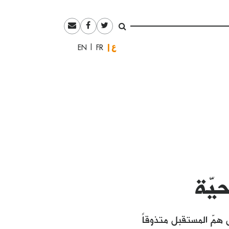
العربية
English
Français
يّة
 همّ المستقبل متذوقاً