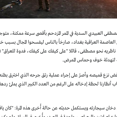
صطفى العبيدي السدية في الممر المزدحم بأقصى سرعة ممكنة، متوجه
العاصمة العراقية بغداد، صارخاً بالناس ليفسحوا المجال بسبب خط
ناظريه نحو مصطفى، قائلا "على كيفك على كيفك، فدوة للعراق" (أي 
 لتهدئة خوف وحماس الممرض.
فض نزع قميصه وأصرّ على إجراء عملية رتق جرحه الذي اخترق بطنه 
ب أنظارنا لحظة إدخاله على الرغم من العدد الكبير الذي يملئ رده
ان سيجارته ويستكمل حديثه عن حالة أُخرى هذه المرة: "كان يافع