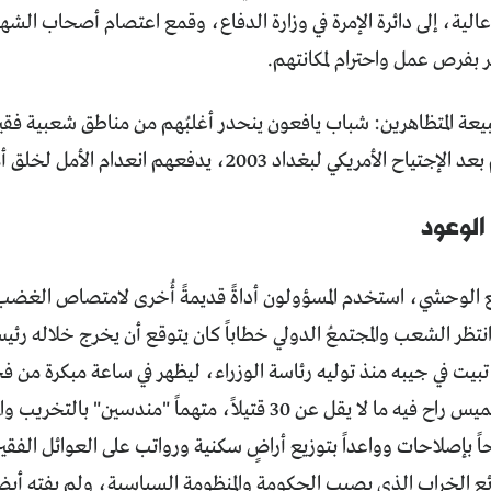
الية، إلى دائرة الإمرة في وزارة الدفاع، وقمع اعتصام أصحاب الشهاد
 بفرص عمل واحترام لمكانتهم.
عة المتظاهرين: شباب يافعون ينحدر أغلبُهم من مناطق شعبية فقي
أمريكي لبغداد 2003، يدفعهم انعدام الأمل لخلق أمل جديد بأيديهم.
الوعود
ع الوحشي، استخدم المسؤولون أداةً قديمةً أُخرى لامتصاص الغضب 
تظر الشعب والمجتمعُ الدولي خطاباً كان يتوقع أن يخرج خلاله رئيس
أكتوبر وبعد خميس راح فيه ما لا يقل عن 30 قتيلاً، متهماً "م
اً بإصلاحات وواعداً بتوزيع أراضٍ سكنية ورواتب على العوائل الفقي
رائع الخراب الذي يصيب الحكومة والمنظومة السياسية، ولم يفته أ