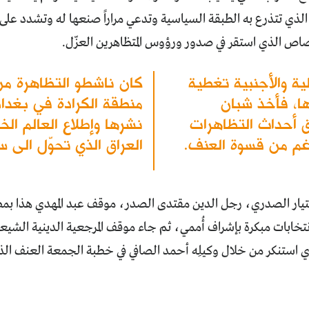
الذي تتذرع به الطبقة السياسية وتدعي مراراً صنعها له وتشدد على
صاص الذي استقر في صدور ورؤوس المتظاهرين العزّل.
ية والأجنبية تغطية
كان ناشطو التظاهرة م
ا، فأخذ شبان
منطقة الكرادة في بغدا
 أحداث التظاهرات
نشرها وإطلاع العالم ا
رغم من قسوة العنف.
العراق الذي تحوّل الى 
تيار الصدري، رجل الدين مقتدى الصدر، موقف عبد المهدي هذا بمط
تخابات مبكرة بإشراف أُممي، ثم جاء موقف المرجعية الدينية الشيعية
ي استنكر من خلال وكيلِه أحمد الصافي في خطبة الجمعة العنف ال