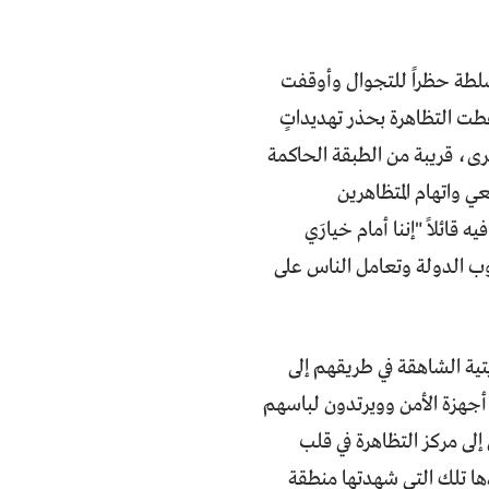
لطة حظراً للتجوال وأوقفت
غطت التظاهرة بحذر تهديداتٍ
ى، قريبة من الطبقة الحاكمة
 واتهام المتظاهرين
ائلاً "إننا أمام خيارَي
وب الدولة وتعامل الناس على
تية الشاهقة في طريقهم إلى
 أجهزة الأمن وويرتدون لباسهم
ى مركز التظاهرة في قلب
ا تلك التي شهدتها منطقة