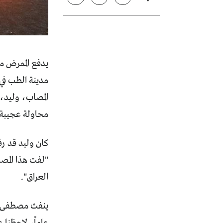
يدفع الممرض م
مدينة الطب في 
المصاب، وليد، 
محاولة عجيبة
كان وليد قد ر
"لفت هذا المصا
العراق".
ينفث مصطفى دخ