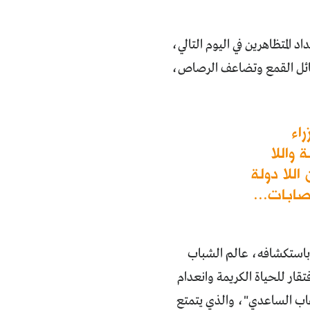
المتظاهرين في اليوم التالي،
ائل القمع وتضاعف الرصاص،
اء
ة واللا
للا دولة
صابات...
ي باستكشافه، عالم الشباب
تقار للحياة الكريمة وانعدام
وهاب الساعدي"، والذي يتمتع