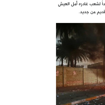
يداً لشعب غادره أمل العيش
قديم من جديد.