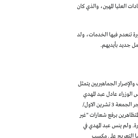
ات العليا المهين، والذي كان
رة تنعدم فيها الخدمات، ولد
والإصرار الجماهيريين يتمثل
 الوزراء عادل عبد المهدي
الاستقالة التي تبيت في جيبه منذ توليه رئاسة الوزراء، ليظهر في ساعة مبكرة من فجر الجمعة 3 تشرين الاول/
ندسين" بالتخريب والمتظاهرين برفع شعارات "غير
رة. ولم ينس عبد المهدي في
يضا التعريج على مكسب