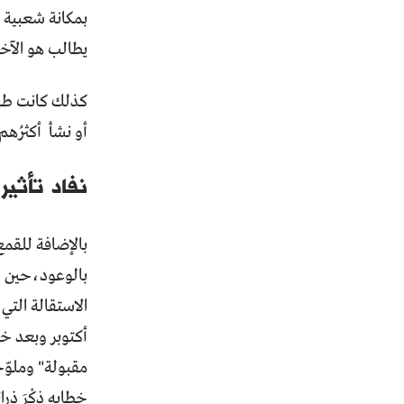
بمكانة شعبية ع
يطالب هو الآخر
كذلك كانت طبي
أو نشأ أكثرُهم بعد الإجتياح ال
نفاد تأثير 
بالإضافة للقم
بالوعود،حين ان
مقبولة" وملوّح
خطابه ذكْرَ ذ