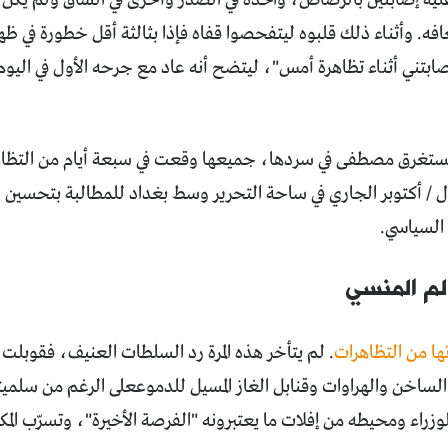
عليه إصابتين بالرصاص، واحدة في الصدر وأُخرى في الساق ولم يكن 
فه. وأثناء ذلك قلبوه ليتفحصوا قفاه فإذا بثالثة أقل خطورة في ظهره
صابتني أثناء تظاهرة أمس"، ليتضح أنه عاد مع جرحه الأول في اليوم
ستغرق مصطفى في سردها، جميعها وقعت في سبعة أيام من التظاهرا
ل / أكتوبر الجاري في ساحة التحرير وسط بغداد للمطالبة بتحسين 
 السياسي.
لم المنسي
ها من التظاهرات
. لم يتأخر هذه المرة رد السلطات العنيف، فقوبلت
 الساخن والهراوات وقنابل الغاز المسيل للدموععلى الرغم من سلمي
راء ومحيطه من إفلات ما يعتبرونه "الفرصة الأخيرة"، وتسرّب الم