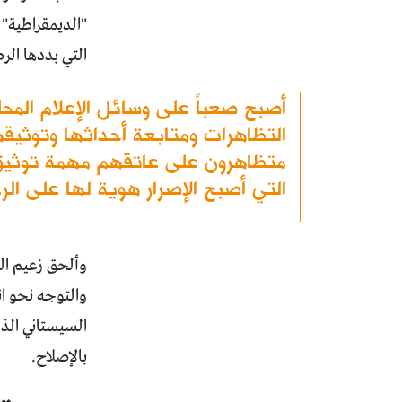
"الديمقراطية" 
التي بددها الر
أصبح صعباً على وسائل الإعلام المحل
التظاهرات ومتابعة أحداثها وتوثيقه
متظاهرون على عاتقهم مهمة توثيق
التي أصبح الإصرار هوية لها على ال
وألحق زعيم ال
والتوجه نحو ان
السيستاني الذ
بالإصلاح.