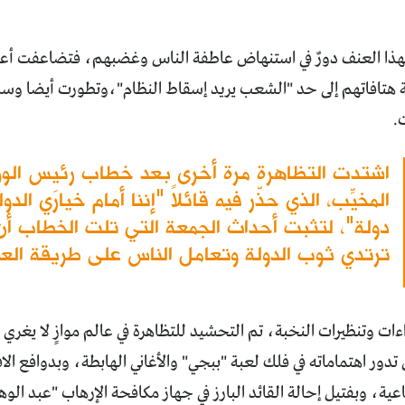
 لهذا العنف دورٌ في استنهاض عاطفة الناس وغضبهم، فتضاعفت أعداد 
هتافاتهم إلى حد "الشعب يريد إسقاط النظام"،وتطورت أيضا وس
ت.
اشتدت التظاهرة مرة أخرى بعد خطاب رئيس الوزر
المخيِّب، الذي حذّر فيه قائلاً "إننا أمام خيارَي الدول
دولة"، لتثبت أحداث الجمعة التي تلت الخطاب أن ا
ترتدي ثوب الدولة وتعامل الناس على طريقة الع
ءات وتنظيرات النخبة، تم التحشيد للتظاهرة في عالم موازٍ لا يغر
 تدور اهتماماته في فلك لعبة "ببجي" والأغاني الهابطة، وبدوافع الاف
اعية، وبفتيل إحالة القائد البارز في جهاز مكافحة الإرهاب "عبد ال