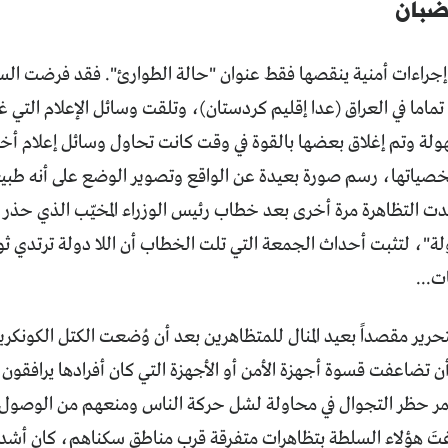
ضبان
جراءات أمنية ينقصها فقط عنوان "حالة الطوارئ". فقد فرضت الس
تماما في العراق (عدا إقليم كردستان)، وتلقت وسائل الإعلام التي 
ة وتم إغلاق بعضها بالقوة في وقت كانت تحاول وسائل إعلام أخر
صياتها، رسم صورة بعيدة عن الواقع وتصوير الوضع على أنه طبيعي
ت التظاهرة مرة أخرى بعد خطاب رئيس الوزراء المخيّب الذي حذر فيه ق
ولة"، لتثبت أحداث الجمعة التي تلت الخطاب أن اللا دولة ترتدي ث
ت...
رير مقصداً بعيد المنال للمتظاهرين بعد أن وُضعت الكتل الكونكري
 تضاعفت قسوة أجهزة الأمن أو الأجهزة التي كان أفرادها يرافقون
ر حظر التجوال في محاولة لشل حركة الناس ومنعهم من الوصول إل
تَ هؤلاء السلطة بتظاهرات متفرقة قرب مناطق سكناهم، كان أشده