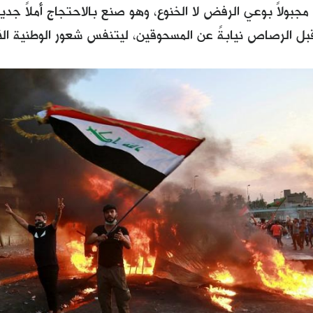
 مجبولاً بوعي الرفض لا الخنوع، وهو صنع بالاحتجاج أملاً جد
قبل الرصاص نيابةً عن المسحوقين، ليتنفس شعور الوطنية ال