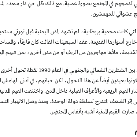
اكي لدمجهم في المجتمع بصورة عملية. مع ذلك ظل حيّ دار سعد، ش
مع عشوائي للمهمشين.
خارج أسوارها القديمة. عقد السبعينات الفائت كان فارقاً، والمساحات 
القديمة، ملأها مهاجرون من الريف أو من مدن أخرى، بمن فيهم ال
شكّلت الوحدة بين الشطرين الشمالي والجنوبي
ونوا بعيدين أيضاً عن هذا التحول، لكن حياتهم، في أدنى الهامش 
ر القيم الريفية والأعراف القبلية داخل المدن. واختنقت القيم المدني
 إثر الضعف المتدرج لسلطة دولة الوحدة. ومنذ وصل الانهيار المتسا
 صارت القيم المدنية أشبه بأنفاس المحتضِر.