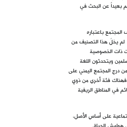
م بعيداً عن البحث في
المجتمع باعتباره
). لم يخلُ هذا التصنيف من
ت ذات الخصوصية
لمين ويتحدثون اللغة
ن درج المجتمع اليمني على
 فهناك فئة أخرى من ذوي
ائم في المناطق الريفية
جتماعية على أساس الأصل،
ى هوامش الحياة.