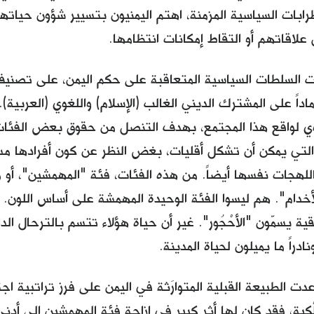
ابات السياسية المزمنة، اهتم اليمنيون بتسيير شؤون حياته
علاقاتهم أو التقاط إمكانات انتظامها.
ت السلطات السياسية المتعاقبة على حكم اليمن، على تصنيف 
ماداً على المشترك الديني الغالب (الإسلام) واللغوي (العربية
 لواقع هذا المجتمع، بهدف التنصل من حقوق بعض الفئا
والتي يمكن أن تشكل أقليات، بغض النظر عن كون أفرادها مس
للهجات نفسها أيضاً. من هذه الفئات، فئة "المهمشين"، أو م
خدام". هم ليسوا الفئة الوحيدة المهمشة على أساس اللون.
يقية يسمّون "الأحْجُور". غير أن حياة هؤلاء تتسم بالترحال الد
ادراً ما يميلون لحياة المدينة.
ت الطبيعة القبلية المتوارَثة في اليمن على فرز تراتبية ا
لْكية، فقد كان لها أثر كبير في إزاحة فئة المهمشين إلى أدن