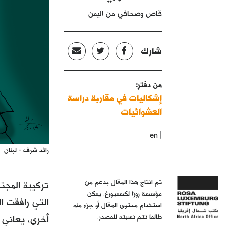
قاص وصحافي من اليمن
شارك
من دفتر:
إشكاليات في مقاربة دراسة
العشوائيات
|
en
رائد شرف - لبنان
تم انتاج هذا المقال بدعم من
تركيبة المجتم
مؤسسة روزا لكسمبورغ. يمكن
استخدام محتوى المقال أو جزء منه
طالما تتم نسبته للمصدر.
أخرى، يعاني ا