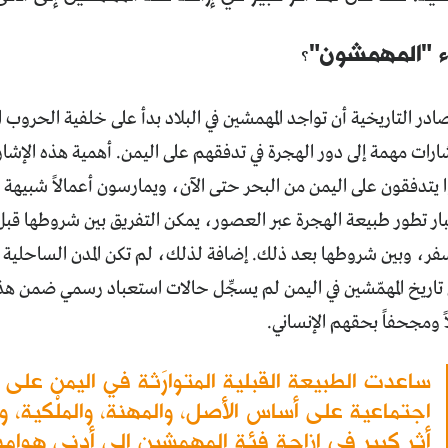
ء "المهمشون"؟
ادر التاريخية أن تواجد المهمشين في البلاد بدأ على خلفية الحروب 
ارات مهمة إلى دور الهجرة في تدفقهم على اليمن. أهمية هذه الإشار
وا يتدفقون على اليمن من البحر حتى الآن، ويمارسون أعمالاً شبيهة ب
تبار تطور طبيعة الهجرة عبر العصور، يمكن التفريق بين شروطها قبل 
سفر، وبين شروطها بعد ذلك. إضافة لذلك، لم تكن المدن الساحلية
 تاريخ المهمّشين في اليمن لم يسجِّل حالات استعباد رسمي ضمن هذه 
اً ومجحفاً بحقهم الإنساني.
ساعدت الطبيعة القبلية المتوارَثة في اليمن على ف
اجتماعية على أساس الأصل، والمهنة، والملْكية، و
أثر كبير في إزاحة فئة المهمشين إلى أدنى هوامش