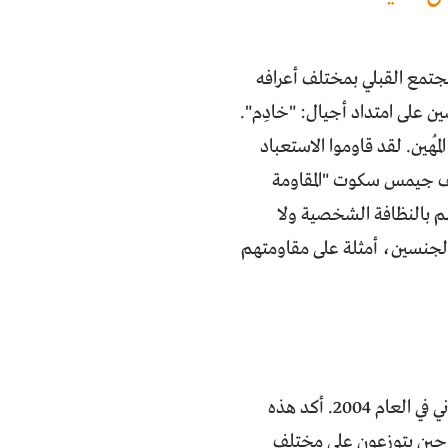
لمجتمع القبلي بمختلف أعرافه
ن على امتداد أجيال: "خادِم".
هين. لقد قاوموا الاستعباد
وصف جيمس سكوت "المقاومة
 بالنظافة الشخصية ولا
الجنسين، أمثلة على مقاومتهم
يشكل المهمّشون ما نسبته 12 في المئة من إجمالي سكان اليمن، وفق آخر تعداد سكاني في العام 2004. أكد هذه
 حين يتوزعون على مختلف