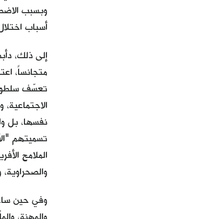
وبسبب الاضطر
أسباب اختلال 
إلى ذلك، دأب
متجانساً، اعت
تعسّف سلطوي
الاجتماعية، 
نفسها، بل وا
تسميتهم "الأ
الملامح الأفر
والصحراوية، ون
وفي حين ساعد
والمهنة، والم