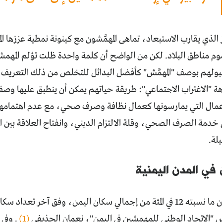
يز الذي يقارب الاستبعاد، تماهى المهمَّشون مع كينونة نمطية عززها ا
وم مناطق البلاد. لكن من الواضح أن كلمة واحدة ظلت تؤلم المهمشي
ولهم بوصف "المهمَّش" كأفضل البدائل للتخلص من ذلك التعريف المُ
اهة "الاغتراب الاجتماعي": طريقة حياتهم يمكن أن ينطبق عليها 
أعمال التي يمارسونها كعمال نظافة وصرف صحي، مع عدم اهتمامهم
دمة الصرف الصحي، وقلة الالتزام الديني، وانفتاح العلاقة بين 
لة.
في المدن اليمنية
س "الاتحاد الوطني للمهمشين في اليمن"، نعمان الحذيفي
(1)
. وفي