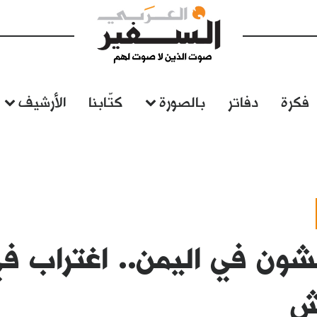
فكرة
دفاتر
بالصورة
كتّابنا
الأرشيف
ون في اليمن.. اغتراب في
ش