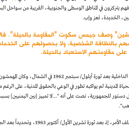
فهم يتركزون في المناطق الوسطى والجنوبية، القريبة من سواحل البح
ن، الحُديدة، تعز وإب.
شين" وصف جيمس سكوت "المقاومة بالحيلة". فالأ
بالنظافة الشخصية، ولا بحصولهم على الخدمات الع
 على مقاومتهم الاستعباد بالحيلة.
تطورت الهجرة الداخلية بعد ثورة أيلول/ سبتمبر 1962 ف
ة المدينية لم يواكبه تطور في الوعي بالحقوق المدنية، على الرغم من 
ول دستور للجمهورية، نصت على أنه "...لا تمييز [بين اليمنيين] بسب
ذهب".