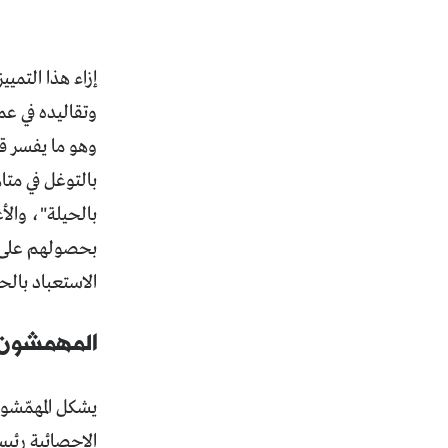
إزاء هذا التمي
وتقاليده في عم
وهو ما يفسر قب
بالتوغل في مت
بالحيلة"، وال
بحصولهم على خ
الاستعباد بالحي
المهمشون 
الإحصائية رئي