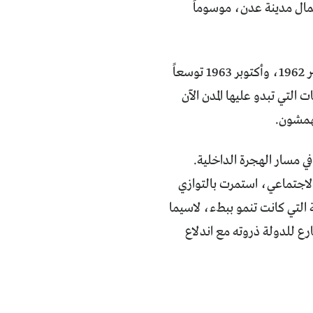
مال مدينة عدن، موسوماً
باستثناء عدن التي كانت محمية بريطانية، لم تشهد المدن اليمنية قبل ثورتي سبتمبر 1962، وأكتوبر 1963 توسعاً
التي تبدو عليها المدن الآن
مهمشون.
 في العام 1990 نقطة تحول أخرى في مسار الهجرة الداخلية.
الاجتماعي، استمرت بالتوازي
ة التي كانت تنمو ببطء، لاسيما
رع للدولة ذروته مع اندلاع