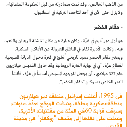
من الذهب الخالص، وقد تمت مصادرته من قبل الحكومة العثمانيّة،
ولايزال حتى الآن في أحد المتاحف التركية في اسطنبول.
- مقام الخضر
هو أول دير أقيم في غزّة، وكان عبارة عن مكان لتنشئة الرهبان والتعبد
فيه، وكانت الأديرة تقام في المناطق المعزولة عن الأماكن السكنية.
ويعتبر مقام الخضر معبد تاريخي أُنشئ في فترة دخول الديانة المسيحية
لقطاع غزّة، أي في نهاية الفترة الرومانية.وقد حاول القديس هيلاريون
عام 327 ميلادي، أن يجعل للوجود المسيحي أساساً في غزّة، فأنشأ
الدير الخاص به،وكان "مقام الخضر".
في 1995، أعلنت إسرائيل منطقة دير هيلاريون
منطقةًعسكرية مغلقة، ونبشت الموقع لعدّة سنوات،
وسرقت قرابة 60في المئة من مقتنياته الأثرية،
وعملت على نقلها إلى متحف "روكفلر" في مدينة
القدس.