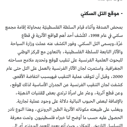
- موقع التل السكني
بمحض الصدفة وأثناء قيام السلطة الفلسطينيّة بمحاولة إقامة مجمع
سكني في عام 1998، اكتُشف أحد أهم المواقع الأثرية في قطاع
غزّة،ويسمى التل السكني. وفور الكشف عنه عملت وزارة السياحة
والآثار التابعة للسلطة الفلسطينية، بالتعاون مع المركز الوطني
للبحوث العلمية الفرنسية على تنقيب الموقع وتحديد ملامح مساحته
الجغرافية. واستمرت لجان الآثار الفرنسية بالعمل على التل حتى عام
2000، وقبل أن تتوقف عملية التنقيب فيهبسبب انتفاضة الأقصى.
كشفت لجان التنقيب الفرنسية عن الجدران الأساسية لذلك الموقع،
وعن قطع أثرية، وعثر على امرأة ترتدي بعض المقتنيات الذهبيّة،
بالإضافة لبعض الحبوب النباتية دلالة على وجود عملية تجارية.
ويغلب على طبيعته مكوناته الأثرية الطين البرونزي، وهذا النوع نادر
الحصول عليه حسب ما أوضح لنا خبراء فلسطينيون. وتمت معرفة
التسلسل التاريخي للمكان، حيث أنه يعود للعهد البرونزي أي إلى