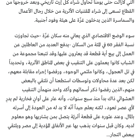
التي لازالت حتى يومنا تحاول شراء كل إرث تاريخي.وبعد خروجها من
القطاع تسعى إلى شراء المقتنيات الأثرية من خلال رجال الأعمال
والسماسرة الذين يدخلون غزّة على هيئة وفود أجنبية.
سوء الوضع الاقتصادي الذي يعاني منه سكان غزّة -حيث تجاوزت
نسبة الفقر 60 في المئة من السكان -يدفع العديد من العاطلين عن
العمل إلى بيع أية قطعة قد يعثرون عليها.وقد تتبعنا مجموعة من
الشباب كانوا يعملون على التنقيب في بعض المناطق الأثرية، وتحديداً
في تل العجول، وكانوا ملثمي الوجوه، ورفضوا إجراء مقابلة معهم،
لكن بعد عدة محاولات وتوسطات استطعنا أن نلتقي بالبعض
منهم،الذين رفضوا ذكر أسمائهم وأكد واحد منهمأن التنقيب
العشوائي ذاك بدأ منذ سبع سنوات، وأنه عثر على أوانٍ فخارية لم يدرِ
لأي عصر تعود، لكنه يعلم جيداً أنّه لا بد له من العودة إلى أسرته
بالمال. وعند عثوره على قطعة أثريّة يتصل بمن يشتريها وهو معلوم
لديه. وكان قبل سنوات يذهب بها عبر الأنفاق المؤدية إلى مصر ويلتقي
ببعض التجار...