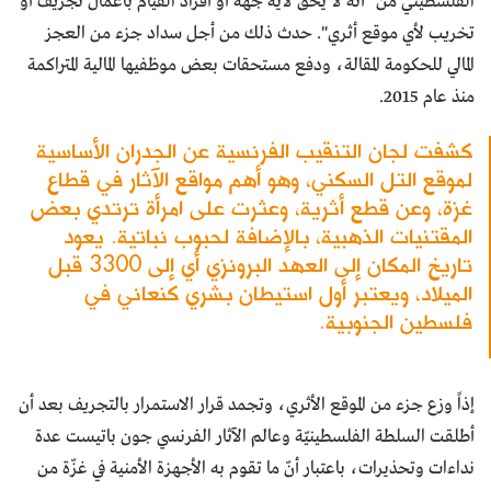
الفلسطيني من "أنه لا يحق لأية جهة أو أفراد القيام بأعمال تجريف أو
تخريب لأي موقع أثري". حدث ذلك من أجل سداد جزء من العجز
المالي للحكومة المقالة، ودفع مستحقات بعض موظفيها المالية المتراكمة
منذ عام 2015.
كشفت لجان التنقيب الفرنسية عن الجدران الأساسية
لموقع التل السكني، وهو أهم مواقع الآثار في قطاع
غزة، وعن قطع أثرية، وعثرت على امرأة ترتدي بعض
المقتنيات الذهبية، بالإضافة لحبوب نباتية. يعود
تاريخ المكان إلى العهد البرونزي أي إلى 3300 قبل
الميلاد، ويعتبر أول استيطان بشري كنعاني في
فلسطين الجنوبية.
إذاً وزع جزء من الموقع الأثري، وتجمد قرار الاستمرار بالتجريف بعد أن
أطلقت السلطة الفلسطينيّة وعالم الآثار الفرنسي جون باتيست عدة
نداءات وتحذيرات، باعتبار أنّ ما تقوم به الأجهزة الأمنية في غزّة من