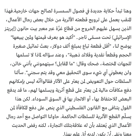
وهنا تبدأ حكاية جديدة في فصول السمسرة لصالح جهات خارجية.فهذا
المنقب يعمل على ترويج قطعته الأثرية من خلال بعض رجال الأعمال،
الذين يسهل عليهم الخروج من قطاع غزّة عبر معبر بيت حانون (إيريتز
الإسرائيلي) تحت مسمّى تاجر.. "أكيد هو بعرف قيمتها ولمين يبيعها"
يوضح لنا، "أقل قطعة تباع بمبلغ ألف دولار، بعتُ تماثيل صغيرة
الحجم وقطعاً نقدية وقلائد ذهبية"، وعند سؤاله لماذا لا تسلمها
للجهات المختصة، ضحك وقال: "ما المقابل؟ سيتهمونني بأنني خائن،
ولن يعطوني أي شيء سوى التحقيق معي وقد يتم سجني". سألنا
السلطات حول التعويض لمن يعثر على الآثار فقالواأنّه ليس بإمكانهم
دفع مكافآت مالية لمن يعثر على قطع أثرية ويسلمها لهم، ما قد يدفع
البعض للاحتفاظ بها، أو الاتجار بها في السوق السوداء. لكن هذا
القول يتنافى مع القانون الفلسطيني الذي ينص على دفع المكافأة لمن
يسلّم القطع الأثرية للسلطات الحاكمة. حاولنا التواصل مع أحد رجال
الأعمال الذي يُعتقد بأن له علاقةبتلك التجارة، لكنه رفض الحديث
معنا ونفى أنّ يكون لديه أيّ علم بهذا.