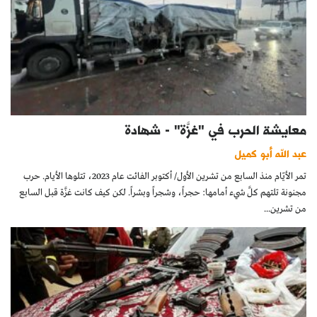
معايشة الحرب في "غزَّة" - شهادة
عبد الله أبو كميل
تمر الأيّام منذ السابع من تشرين الأول/ أكتوبر الفائت عام 2023، تتلوها الأيام. حرب
مجنونة تلتهم كلَّ شيء أمامها: حجراً، وشجراً وبشراً. لكن كيف كانت غزَّة قبل السابع
من تشرين...