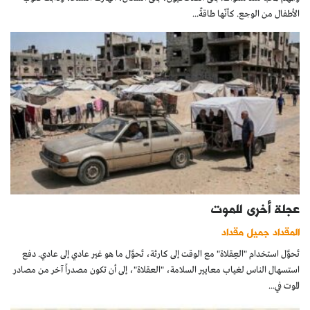
الأطفال من الوجع. كأنّها طاقةٌ...
عجلة أخرى للموت
المقداد جميل مقداد
تَحوَّل استخدام "العِقلاة" مع الوقت إلى كارثة، تَحوَّل ما هو غير عادي إلى عادي. دفع
استسهال الناس لغياب معايير السلامة، "العقلاة"، إلى أن تكون مصدراً آخر من مصادر
الموت في...