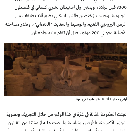
3300 قبل الميلاد، ويعتبر أول استيطان بشري كنعاني في فلسطين
الجنوبية. وحسب المختصين فالتل السكني يضم ثلاث طبقات من
الزمن البرونزي القديم والوسيط والحديث "الكنعاني"، وتقدر مساحته
الأصلية بحوالي 200 دونم، قبل أنّ تقام عليه جامعتان.
أواني فخارية أثرية عثر عليها في غزة
عبثت الحكومة المقالة في غزّة في هذا الموقع من خلال التجريف وتسوية
الجزء الأكبر منه بالأرض، متناسية ما نصت عليه المادة 17 من القانون