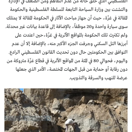
الفلسطيني الذي خلق حالة من عدم التفاهم ومن الضعف في الإدارة
والتشتت بين وزارة السياحة التابعة للسلطة الفلسطينية والحكومة
المقالة في غزّة، حيث أن جهاز مباحث الآثار في الحكومة المقالة لا يمتلك
سوى سيارة واحدة و20 موظفاً، بالإضافة إلى قاعدة بيانات غير محدثة.
ولم تكترث تلك الحكومة بالمواقع الأثرية في غزّة،حين اعتدت على
أبرزها التل السكني وجرفت الجزء الأكبر منه، بالإضافة إلا أن عدم
التوافق بين الحكومتين حال دون تحديث القانون الفلسطيني الرادع.
واليوم، فحوالي 80 في المئة من المواقع الأثرية في قطاع غزّة متروكة من
دون رقابة أو حماية من قبل الجهات المختصة، الأمر الذي جعلها
عرضة للنهب والسرقة والتذويب.