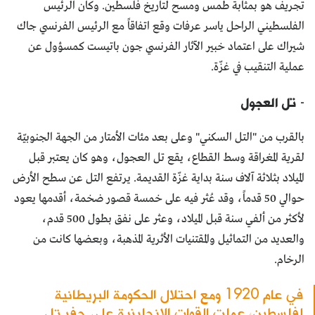
تجريف هو بمثابة طمس ومسح لتاريخ فلسطين. وكان الرئيس
الفلسطيني الراحل ياسر عرفات وقع اتفاقاً مع الرئيس الفرنسي جاك
شيراك على اعتماد خبير الآثار الفرنسي جون باتيست كمسؤول عن
عملية التنقيب في غزّة.
-
تل العجول
بالقرب من "التل السكني" وعلى بعد مئات الأمتار من الجهة الجنوبيّة
لقرية المغراقة وسط القطاع، يقع تل العجول، وهو كان يعتبر قبل
الميلاد بثلاثة آلاف سنة بداية غزّة القديمة. يرتفع التل عن سطح الأرض
حوالي 50 قدماً، وقد عُثر فيه على خمسة قصور ضخمة، أقدمها يعود
لأكثر من ألفي سنة قبل الميلاد، وعثر على نفق بطول 500 قدم،
والعديد من التماثيل والمقتنيات الأثرية المذهبة، وبعضها كانت من
الرخام.
في عام 1920 ومع احتلال الحكومة البريطانية
لفلسطين، عملت القوات الإنجليزية على حفر تل