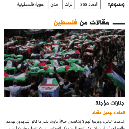
وسوم:
العدد 365
تراث
مدن
هوية فلسطينية
مقالات من
فلسطين
جنازات مؤجلة
المقداد جميل مقداد
شاهدها الناس، وعرفوا أنهم لا يُشاهدون جنازةً عابرة، بقدر ما كانوا يُشاهِدون قهرهم
وألمهم المخبأ منذ سنوات. بكى الصحافيون، بكى السكان، انهارت النساء، وذابت قلوب