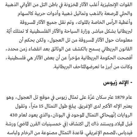
القوات الإنجليزية أغلب الآثار المخزونة في باطن التل من الأواني الذهبية
والحلي المرصعة بالذهب وتماثيل ذهبية وأدوات حربية كالسهام
وأغطية الرأس الخاصة بالملوك، وتم نقل جميع الآثار المسروقة
لبريطانيا بشكل مباشر. وزارة السياحة والآثار الفلسطينية لا تمتلك أيّة
معلومات حول الآثار المسروقة من تل العجول، ولكن بحكم أن
القانون البريطاني يسمح بالكشف عن الوثائق بعد انقضاء زمن محدد،
أفصحت الحكومة البريطانية مؤخراً عن أن بعض الآثار هي فلسطينية،
وكانت من أبرز ما تعرضهالمتاحف البريطانية.
- الإله زيوس
عام 1879 عثر سكان غزّة على تمثال زيوس في موقع تل العجول، وهو
يعتبر الإله الأكبر لدى الإغريق. يبلغ طول التمثال 15 متراً، وتقول
الروايات إنّهيحاكي التمثال الموجود في اليونان،والذي يعود لعام 430
قبل الميلاد.ويستند ذاك إلى اكتشاف (في خمسينيات القرن الماضي) ورشة
فيدياس،المصمم الإغريقي. قاعدة التمثال مصنوعة من الرخام ولباسه