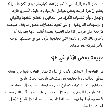
مساحتها الجغرافية التي لا تتجاوز 360 كيلومتر مربع. لكن فلندرز لا
يعلم أنّ غزّة عُزلت بفعل عوامل خارجية وداخلية، لتُسرق آثارها
وتُهمل، وأن المقتنيات الأثريّة من التماثيل والقطع النقدية والأواني
والرسومات التاريخية.. والتي تعود لحضارات عصور سابقة،أصبحت
متربعة على عروش المتاحف العالمية بعدما نُقلت إليها بطريقة أو
بأخرى.تلك الآثار والكنوز التي تحتويها غزّة، هي في حقيقتها الوجه
الآخر لمعركة غير معلنة.
طبيعة بعض الآثار في غزّة
من المفارقة أنّ الأماكن الأثرية في غزّة لا يمكن المقارنة فيها بين أهميّة
الموقع الحالية،وما يحتويه من مقتنيات تاريخية تحاكي تاريخ
إمبراطوريات سكنتها،وتتسارع دول وحكومات عصرية إلى محاولة
إثبات تاريخها الزمني، من خلال الحصول على بعض الآثار التي نسبوها
لأنفسهم أو لروايتهم بواسطة المتاجرة، أو بعد احتلال قطاع غزّة في
فترات متباعدة.