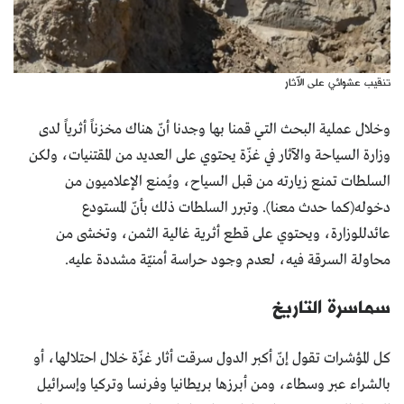
تنقيب عشوائي على الآثار
وخلال عملية البحث التي قمنا بها وجدنا أنّ هناك مخزناً أثرياً لدى
وزارة السياحة والآثار في غزّة يحتوي على العديد من المقتنيات، ولكن
السلطات تمنع زيارته من قبل السياح، ويُمنع الإعلاميون من
دخوله(كما حدث معنا). وتبرر السلطات ذلك بأنّ المستودع
عائدللوزارة، ويحتوي على قطع أثرية غالية الثمن، وتخشى من
محاولة السرقة فيه، لعدم وجود حراسة أمنيّة مشددة عليه.
سماسرة التاريخ
كل المؤشرات تقول إنّ أكبر الدول سرقت أثار غزّة خلال احتلالها، أو
بالشراء عبر وسطاء، ومن أبرزها بريطانيا وفرنسا وتركيا وإسرائيل