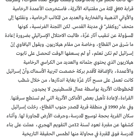
قرابة 60في المئة من مقتنياته الأثريّة، فاستخرجت الأعمدة الرخامية
والأواني الذهبية والفخارية والعديد من المكاتب الرخامية، ونقلتها إلى
متحف "روكفلر" في مدينة القدس. لكن اللجنة الفرنسية، كونها
المسؤولة عن تنقيب آثار غزّة، طالبت الاحتلال الإسرائيلي بضرورة إعادة
ما سُرق من القطاع، وخاصة من مقام هيلاريون. ويقول اليافاوي إنّ
إسرائيل لم تكن تعلم، أو لم يسعفها الوقت لتحصل على تابوت
هيلاريون الذي يحتوي جثمانه والعديد من الكراسي الرخامية
والأعمدة، بالإضافة لأقدم بركة خصصت لتربية الأسماك.وأنّ إسرائيل
كانت تعمل على مسح أثار غزّة بغاية اندثارها، من خلال شطب
المخطوطات الأثرية بواسطة عمال فلسطينيين لا يجيدون
القراءة،لإعادة تأهيل بعض الأماكن الأثرية التي لم تستطع سرقتها.
وفي عام 1990 في منطقة قرية المصدر جنوب القطاع، رحّلت إسرائيل
سكان القرية بحجة توسيع المدرسة،وجرفت الأرض المجاورة لها. وأثناء
كشفها عن مقبرة تعود لسنة 12من التقويم الهجري، عملت على بناء
المدرسة فوق المقبرة في محاولة منها لطمس الحقيقة التاريخية