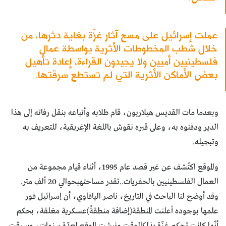
عملت إسرائيل على مسح آثار غزّة بغاية دثرها، من
خلال شطب المخطوطات الأثرية بواسطة عمال
فلسطينيين أميين ولا يجيدون القراءة، إعادة تأهيل
بعض الأماكن الأثرية التي لم تستطع سرقتها.
وبعدما مات القديس هيلاريون، قام طلابه وأتباعه بنقل رفاته إلى هذا
الدير ودفنوه به، وعلى قبره نقوش باللغة الإغريقية، للتعريف به
وتبجيله.
والموقع اكتُشف عن غير قصد عام 1995، أثناء قيام مجموعة من
العمال الفلسطينيين بالحفريات..تقدر مساحتهبحوالي 20 ألف متر.
وقد أوضح لنا الباحث في التاريخ، ناصر اليافاوي، أن إسرائيل فور
علمها بوجوده أعلنت المنطقة(إضافة منطقةً)عسكرية مغلقة، بحكم
أنّها كانت تحكم غزّة بذلكالوقت ونبشت الموقع لعدّة سنوات، وسرقت