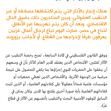
هناك إتجار بالآثار التي يتم اكتشافها مصادفة أو عبر
التنقيب العشوائي، ويبرر المتاجرون ذلك بضيق الحال
الاقتصادي. وبعد أن كان يتم تهريبها عبر الأنفاق،
لتباع في مصر، صارت اليوم تباع لرجال أعمال غزيين
يعرفون طرقاً لإخراجها من القطاع، أو لأجانب يزورونه.
ووفق القانون الفلسطيني في المادة السابعة، تمنح رخصة التنقيب عن
الآثار لفئتين: الأشخاص الذين يعتقد المدير العام للآثار بأنّ في وسعهم
أن ينفقوا على الحفريات المنوي إجراؤها بما يكفي للحصول على نتيجة
مرضية من الوجهة الأثرية. والأشخاص الذين تعطي جمعيات أو
مؤسسات علمية ضماناً معقولاً على كفاءتهم العلمية، أو الذين تثبت
كفاءاتهم العلمية بأية صورة أخرى يقتنع بها المدير. وكان يمكن في
السابق للوفود الأجنبية البحث والتنقيب بأنفسهم عن الآثار في قطاع
غزّة.