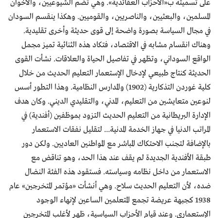
على تسميته ب«الأحزاب العقائدية». وهي تضم الشيوعيين، والأخوان
المسلمين، والبعثيين، والناصريين، والقوميين. وهكذا ينقسم السودان
في مجال السياسة بصورة واضحة إلى قوى حديثة وأخرى تقليدية.
وهناك انقسام مشابه في الاقتصاد، فتكاد هذه الثنائية تميز مجمل
الواقع السوداني، وتظهر في تفاصيل الحياة والعلاقات. نشأت القوى
الحديثة كنتاج طبيعي لإدخال الإستعمار التعليم الحديث من خلال
كلية غوردن التذكارية (1902) والمدارس النظامية. وهذا التطور أسس
لنوعين متعايشين من التعليم، المدني، والتقليدي الديني. وكان هدف
الإدارة البريطانية من التعليم الحديث التزود بموظفين (أفندية) في
المراتب الدنيا في جهاز الخدمة المدنية... لتقليل نفقات الاستعمار
بالإضافة لتجنب الاحتكاك المباشر مع المواطنين العاديين. ولكن دور
طبقة الأفندية الجديدة لم يقف عند هذا الحد، وهو تناقض مع
الاستعمار من داخل نظامه وسياسته. فستقود هذه الفئة النضال
ضده، لأن التعليم الحديث سلاح. وهي أنشأت «مؤتمر المتخرجين» عام
1938 كجبهة عريضة تجمع المتعلمين الساعين لإنهاء الوجود
الإستعماري. وعند قيام الأحزاب السياسية، ظهر لأغلب المتخرجين