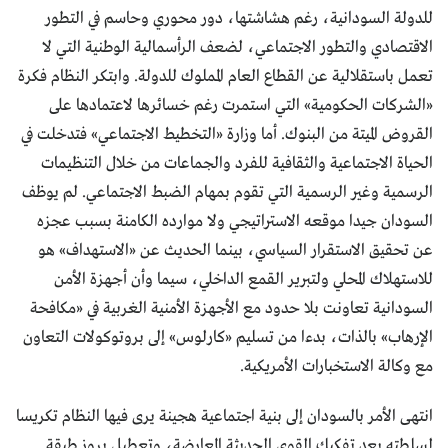
للدولة السودانية، رغم هشاشتها، دور محوري وحاسم في التطور
الاقتصادي والتطور الاجتماعي، لضعف الرأسمالية الوطنية التي لا
تعمل باستقلالية عن القطاع العام المملوك للدولة. وابتكر النظام فكرة
«الشركات الحكومية» التي استمرت رغم خسائرها لاعتمادها على
القروض الميتة من البنوك. أما وزارة «التخطيط الاجتماعي» فتدخلت في
الحياة الاجتماعية والثقافية للفرد والجماعات من خلال التنظيمات
الرسمية وغير الرسمية التي تقوم بمهام الضبط الاجتماعي. لم يوظف
السودان جيدا موقعه الاستراتيجي ولا موارده الكامنة بسبب عجزه
عن تحقيق الاستقرار السياسي، بينما الحديث عن «الاستهداف» هو
للاستهلاك المحلي ولتبرير القمع الداخلي، سيما وأن أجهزة الأمن
السودانية تعاونت بلا حدود مع الأجهزة الأمنية الغربية في «مكافحة
الإرهاب» بالذات، بدءا من تسليم «كارلوس» إلى بروتوكولات التعاون
مع وكالة الاستخبارات الأمريكية.
انتهى الأمر بالسودان إلى بنية اجتماعية هجينة يرى فيها النظام تكريسا
لسلطته بعد تفكيك القوى الحديثة المعارضة، وتعطيل بروز طبقة