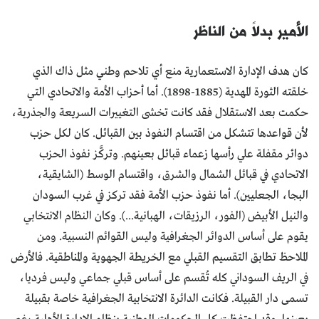
الأمير بدلاً من الناظر
كان هدف الإدارة الاستعمارية منع أي تلاحم وطني مثل ذاك الذي
خلقته الثورة المهدية (1885-1898). أما أحزاب الأمة والاتحادي التي
حكمت بعد الاستقلال فقد كانت تخشى التغييرات السريعة والجذرية،
لأن قواعدها تتشكل من اقتسام النفوذ بين القبائل. كان لكل حزب
دوائر مقفلة علي رأسها زعماء قبائل بعينهم. وتركَّز نفوذ الحزب
الاتحادي في قبائل الشمال والشرق، واقتسام الوسط (الشايقية،
البجا، الجعليين). أما نفوذ حزب الأمة فقد تركز في غرب السودان
والنيل الأبيض (الفور، الرزيقات، الهبانية...). وكان النظام الانتخابي
يقوم على أساس الدوائر الجغرافية وليس القوائم النسبية. ومن
الملاحظ تطابق التقسيم القبلي مع الخريطة الجهوية والمناطقية. فالأرض
في الريف السوداني كله تُقسم على أساس قبلي جماعي وليس فرديا،
تسمى دار القبيلة. فكانت الدائرة الانتخابية الجغرافية خاصة بقبيلة