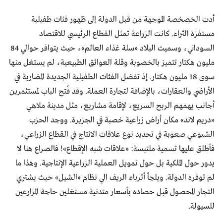
أدت الخصخصة الموجهة من قبل الدولة إلى ظهور فئات طفيلية
مستفزة الثراء. كانت الزراعة تمثل القطاع الرئيسي للاقتصاد
السوداني، وسميت البلاد «سلة غذاء العالم»، حيث يتوافر حوالي 84
مليون هكتار تتميز بالخصوبة وقلة العوائق الطبيعية، لم يستغل منها
سوى 18 مليون هكتار. إذ تفضل الفئات الطفيلية الجديدة المضاربة في
الأراضي والعقارات، بالإضافة لتجارة العملة. وقد فُتح الباب لمستثمرين
أجانب يهمهم الربح السريع، لإقامة مشاريع، مثل مدينة ملاهي
«دريم لاند» مكان أراض زراعية خصبة في الجزيرة. ووجد الحزب
الشيوعي صعوبة في تحديد نوع علاقات الانتاج في القطاع الزراعي،
فأطلق عليها تسمية ملتبسة: «علاقات شبه الإقطاع»! فالصراع هنا لا
يدور حول الملكية بل حول تمويل العملية الزراعية الإنتاجية. وهذا ما
لم توفره الدولة. ويلجأ أثرياء الريف الي نظام «الشيل» حيث يشتري
التجار المحصول قبل حصاده بأسعار متدنية مستغلين حاجة المزارعين
للسيولة.