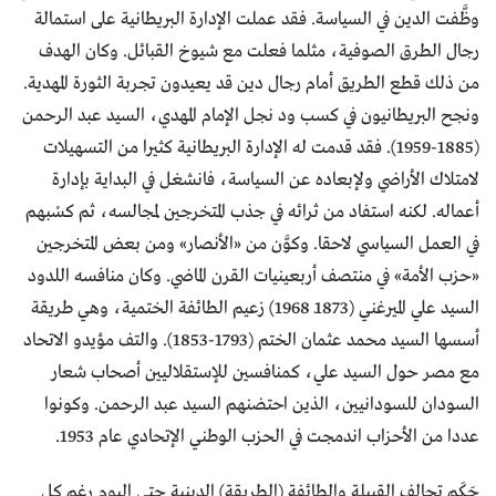
وظَّفت الدين في السياسة. فقد عملت الإدارة البريطانية على استمالة
رجال الطرق الصوفية، مثلما فعلت مع شيوخ القبائل. وكان الهدف
من ذلك قطع الطريق أمام رجال دين قد يعيدون تجربة الثورة المهدية.
ونجح البريطانيون في كسب ود نجل الإمام المهدي، السيد عبد الرحمن
(1885-1959). فقد قدمت له الإدارة البريطانية كثيرا من التسهيلات
لامتلاك الأراضي ولإبعاده عن السياسة، فانشغل في البداية بإدارة
أعماله. لكنه استفاد من ثرائه في جذب المتخرجين لمجالسه، ثم كسْبهم
في العمل السياسي لاحقا. وكوَّن من «الأنصار» ومن بعض المتخرجين
«حزب الأمة» في منتصف أربعينيات القرن الماضي. وكان منافسه اللدود
السيد علي الميرغني (1873ـ 1968) زعيم الطائفة الختمية، وهي طريقة
أسسها السيد محمد عثمان الختم (1793-1853). والتف مؤيدو الاتحاد
مع مصر حول السيد علي، كمنافسين للإستقلاليين أصحاب شعار
السودان للسودانيين، الذين احتضنهم السيد عبد الرحمن. وكونوا
عددا من الأحزاب اندمجت في الحزب الوطني الإتحادي عام 1953.
حَكَم تحالف القبيلة والطائفة (الطريقة) الدينية حتى اليوم رغم كل