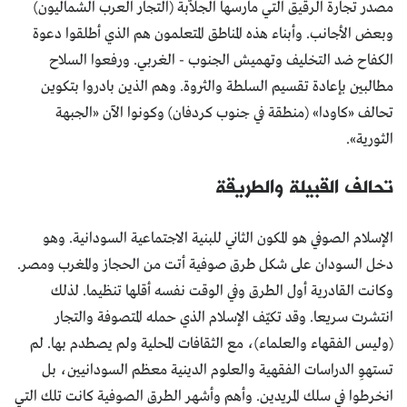
مصدر تجارة الرقيق التي مارسها الجلاّبة (التجار العرب الشماليون)
وبعض الأجانب. وأبناء هذه المناطق المتعلمون هم الذي أطلقوا دعوة
الكفاح ضد التخليف وتهميش الجنوب - الغربي. ورفعوا السلاح
مطالبين بإعادة تقسيم السلطة والثروة. وهم الذين بادروا بتكوين
تحالف «كاودا» (منطقة في جنوب كردفان) وكونوا الآن «الجبهة
الثورية».
تحالف القبيلة والطريقة
الإسلام الصوفي هو المكون الثاني للبنية الاجتماعية السودانية. وهو
دخل السودان على شكل طرق صوفية أتت من الحجاز والمغرب ومصر.
وكانت القادرية أول الطرق وفي الوقت نفسه أقلها تنظيما. لذلك
انتشرت سريعا. وقد تكيّف الإسلام الذي حمله المتصوفة والتجار
(وليس الفقهاء والعلماء)، مع الثقافات المحلية ولم يصطدم بها. لم
تستهوِ الدراسات الفقهية والعلوم الدينية معظم السودانيين، بل
انخرطوا في سلك المريدين. وأهم وأشهر الطرق الصوفية كانت تلك التي