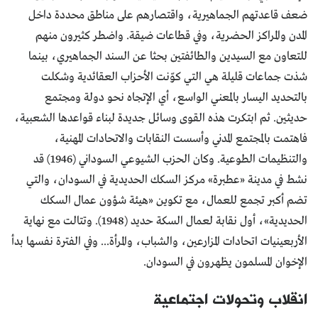
ضعف قاعدتهم الجماهيرية، واقتصارهم على مناطق محددة داخل
المدن والمراكز الحضرية، وفي قطاعات ضيقة. واضطر كثيرون منهم
للتعاون مع السيدين والطائفتين بحثا عن السند الجماهيري، بينما
شذت جماعات قليلة هي التي كوّنت الأحزاب العقائدية وشكلت
بالتحديد اليسار بالمعني الواسع، أي الإتجاه نحو دولة ومجتمع
حديثين. ثم ابتكرت هذه القوى وسائل جديدة لبناء قواعدها الشعبية،
فاهتمت بالمجتمع المدني وأسست النقابات والاتحادات المهنية،
والتنظيمات الطوعية. وكان الحزب الشيوعي السوداني (1946) قد
نشط في مدينة «عطبرة» مركز السكك الحديدية في السودان، والتي
تضم أكبر تجمع للعمال، مع تكوين «هيئة شؤون عمال السكك
الحديدية»، أول نقابة لعمال السكة حديد (1948). وتتالت مع نهاية
الأربعينيات اتحادات المزارعين، والشباب، والمرأة... وفي الفترة نفسها بدأ
الإخوان المسلمون يظهرون في السودان.
انقلاب وتحولات اجتماعية