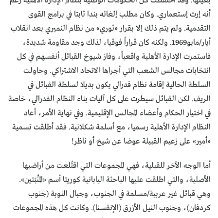
بعينها. وقد احتفظت كل الحكومات الوطنية بنظام الإدارة الأهلية رغم
أنه إرث إستعماري. وكان مطلب إلغائه بندا ثابتا في برامج القوى
التقدمية. ولم يتم ذلك إلا بقرار «ثوري» من نظام النميري بعد انقلاب
أيار/مايو1969. ولكنه كان قراراً فوقيا، لذلك وجد مقاومة شديدة،
فاستمرت الإدارة الأهلية واقعياً، وفاز شيوخ القبائل أنفسهم في كل
انتخابات مجالس الشعب التي أجراها الاتحاد الاشتراكي. وحاولت
السلطة الحالية إقامة نظام فدرالي يكون بديلا لسلطة القبائل في
الريف. لكن القبائل سيطرت على كل آليات بناء النظام الفدرالي، خاصة
في اختيار الحكام وأعضاء المجالس الإقليمية. وفي نهاية الأمر، أعاد
النظام الإدارة الأهلية رسميا، مع أسلمة شكلانية. فقد أطلقت تسمية
«أمير» على زعيم القبيلة عوضا عن شيخ أو ناظر!
أما الوجه الآخر للقبلية، فهي المجموعات التي اقتُلعت من أراضيها
الأصلية، والتي اطلقت عليها الباحثة اليابانية كوريتا أسم «المُنْبَتين».
وهي قبائل غير عربية/مسلمة في الجنوب، وجبال النوبة (جنوب
كردفان)، وجنوب النيل الأزرق (الإنقسنا). وكانت كل هذه المجموعات