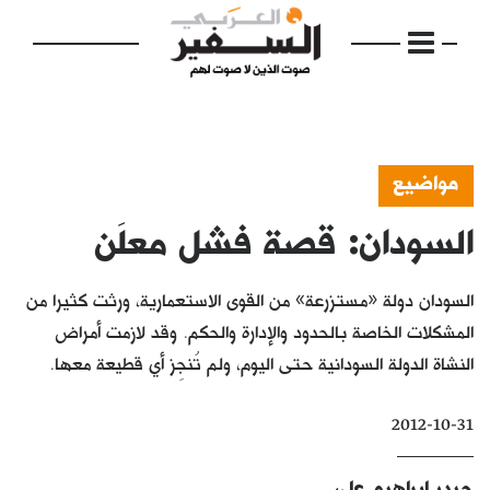
مواضيع
السودان: قصة فشل معلَن
الرئيسية
مواضيع
السودان دولة «مستزرعة» من القوى الاستعمارية، ورثت كثيرا من
إفتتاحية
المشكلات الخاصة بالحدود والإدارة والحكم. وقد لازمت أمراض
النشاة الدولة السودانية حتى اليوم، ولم تُنجِز أي قطيعة معها.
فكرة
دفاتر
2012-10-31
بالصورة
حيدر ابراهيم علي