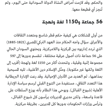
والحكم. وقد لازمت أمراض النشاة الدولة السودانية حتى اليوم، ولم
تُنجِز أي قطيعة معها.
56 جماعة و1150 لغة ولهجة
من أولى المشكلات هي كيفية حكم قطر شاسع ومتعدد الثقافات
والأعراق. سؤال واجه الحكام منذ العهد التركي/المصري (1821-1885)
الذي تردد إداريوه بين المركزية واللامركزية. ويحتوي السودان الحالي
على 56 جماعة ذات أصول عرقية مختلفة، تنقسم بدورها إلى 597
مجموعة إثنية وقبلية، وتتحدث أكثر من 1150 لغة ولهجة (أقرب إلى
اللغة ولكنها غير مكتوبة). ومثّل الإسلام دين الأغلبية، تليه المسيحية
بمذاهبها، ثم العديد من الأديان الإحيائية. وقد رعت الإدارة البريطانية
هذا التعدد الثقافي، مستفيدة من التنوع القبلي لرسم سياسة الإدارة
الأهلية (شيوخ القبائل). ويوحي هذا النظام بأنه يوزع السلطات على
قاعدة واسعة، ولكن مديري المديريات يرأسون كل شيوخ القبائل،
وترأس وزارات الحكومات بدورها كل المديرين، بطريقة مركزية.