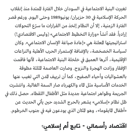
تغيرت البنية الاجتماعية في السودان خلال الفترة الممتدة منذ إنقلاب
الحركة الإسلامية في 30 حزيران/ يونيو1989 وحتى اليوم. ورغم قصر
الفترة الزمنية، إلا أن النظام إتخذ من القرارات ما سرّع التحولات
إرادياً. فقد أنشأ «وزارة التخطيط الاجتماعي» (وليس الاقتصادي!)
استراتيجيتها المعلنة هي «إعادة صياغة الإنسان الاجتماعي». وكان
لسياسة الخصخصة، بالإضافة لإستمرار الحرب الأهلية والنزاعات
الإقليمية، أثرها العميق في خلخلة البنية الاجتماعية، لأنها فاقمت
الإفقار وزادت الهجرة والنزوح. وصارت العاصمة المثلثة مطوقة
بالعشوائيات وأحياء الصفيح، كما أن ترييف المدن التي تغيب عنها
الخدمات الأساسية مثل الماء والكهرباء صار السمة الغالبة. وانتشرت
الجريمة وظواهر اجتماعية جديدة مثل الأطفال اللقطاء. حصل ذلك في
ظل نظام «إسلامي» يشعر بالحرج الشديد حين يأتي الحديث عن
«أطفال المايقوما»، وهو المكان الذي يودعون فيه في جنوب الخرطوم.
اقتصاد رأسمالي - تابع أم إسلامي؟