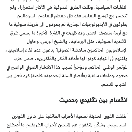
التقلبات السياسية. وظلت الطرق الصوفية هي الأكثر استمرارا، ولم
تنحسر مع توسع التعليم. فقد ظل معظم المتعلمين السودانيين
يطوفون في الأيديولوجيات الجذرية ثم يعودون الى طريقة صوفية ما
مع أزمة منتصف العمر. وقد ظهرت في الفترة الأخيرة ما يسمى طرق
الأفندية الصوفية، مثل البرهانية، والشيخ البرعي. وحاول
الإسلامويون الحاكمون مناهضة الصوفية بدعوى عدم نقاء إسلاميتها،
ولكنهم في النهاية كونوا لها «أمانة الذكر والذاكرين»، ضمن حزب
المؤتمر الوطني الحاكم. ومؤخراً تسبب هذا الانتشار الصوفي الواضح في
صعود جماعات سلفية («أنصار السنة المحمدية» خاصة) كرد فعل بين
الشباب المتعلم.
انقسام بين تقليدي وحديث
أطلقت القوى الحديثة تسمية الأحزاب الطائفية على هاتين القوتين
السياسيتين. وشكّل المثقفون غير المنتمين لأحزاب الطريقتين ما أُصطلح