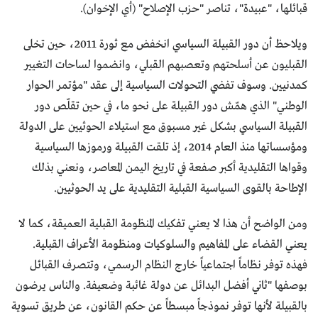
قبائلها، "عبيدة"، تناصر "حزب الإصلاح" (أي الإخوان).
ويلاحظ أن دور القبيلة السياسي انخفض مع ثورة 2011، حين تخلى
القبليون عن أسلحتهم وتعصبهم القبلي، وانضموا لساحات التغيير
كمدنيين. وسوف تفضي التحولات السياسية إلى عقد "مؤتمر الحوار
الوطني" الذي همّش دور القبيلة على نحو ما، في حين تقلّص دور
القبيلة السياسي بشكل غير مسبوق مع استيلاء الحوثيين على الدولة
ومؤسساتها منذ العام 2014، إذ تلقت القبيلة ورموزها السياسية
وقواها التقليدية أكبر صفعة في تاريخ اليمن المعاصر، ونعني بذلك
الإطاحة بالقوى السياسية القبلية التقليدية على يد الحوثيين.
ومن الواضح أن هذا لا يعني تفكيك المنظومة القبلية العميقة، كما لا
يعني القضاء على المفاهيم والسلوكيات ومنظومة الأعراف القبلية.
فهذه توفر نظاماً اجتماعياً خارج النظام الرسمي، وتتصرف القبائل
بوصفها "ثاني أفضل البدائل عن دولة غائبة وضعيفة. والناس يرضون
بالقبيلة لأنها توفر نموذجاً مبسطاً عن حكم القانون، عن طريق تسوية