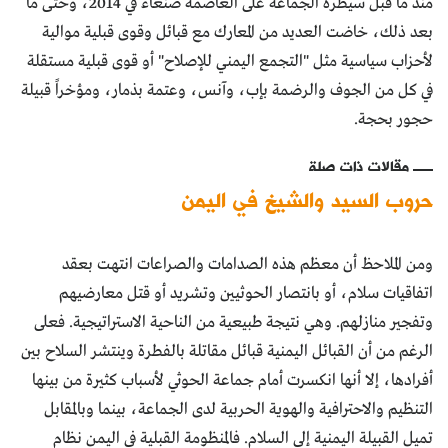
منذ ما قبل سيطرة الجماعة على العاصمة صنعاء في 2014، وحتى ما
بعد ذلك، خاضت العديد من المعارك مع قبائل وقوى قبلية موالية
لأحزاب سياسية مثل "التجمع اليمني للإصلاح" أو قوى قبلية مستقلة
في كل من الجوف والرضمة بإب، وآنس، وعتمة بذمار، ومؤخراً قبيلة
حجور بحجة.
مقالات ذات صلة
حروب السيد والشيخ في اليمن
ومن الملاحظ أن معظم هذه الصدامات والصراعات انتهت بعقد
اتفاقيات سلام، أو بانتصار الحوثيين وتشريد أو قتل معارضيهم
وتفجير منازلهم. وهي نتيجة طبيعية من الناحية الاستراتيجية. فعلى
الرغم من أن القبائل اليمنية قبائل مقاتلة بالفطرة وينتشر السلاح بين
أفرادها، إلا أنها انكسرت أمام جماعة الحوثي لأسباب كثيرة من بينها
التنظيم والاحترافية والهوية الحربية لدى الجماعة، بينما وبالمقابل
تميل القبيلة اليمنية إلى السلام. فالمنظومة القبلية في اليمن نظام