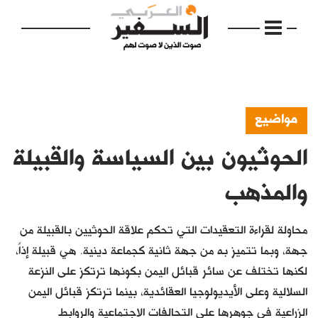
مواضيع
الحوثيون بين السياسة والقبيلة
الرئيسية
مواضيع
والمذهب
إفتتاحية
محاولة لقراءة التعقيدات التي تحكم علاقة الحوثيين بالقبيلة من
فكرة
جهة، وبما تتميز به من جهة ثانية كجماعة دينية. هي قبيلة إذاً،
لكنها تختلف عن سائر قبائل اليمن بكونها ترتكز على النزعة
دفاتر
السلالية وعلى الأيديولوجيا العقائدية، بينما ترتكز قبائل اليمن
بالصورة
الزراعية في جوهرها على التحالفات الاجتماعية والروابط