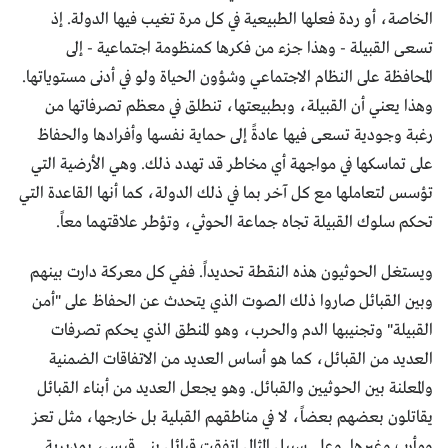
الخاصة، أو ردة فعلها الطبيعية في كل مرة تغيب فيها الدولة. إذ
تسعى القبيلة - وهذا جزء من فكرها كمنظومة اجتماعية - إلى
المحافظة على النظام الاجتماعي وشؤون الحياة ولو في أدنى مستوياتها.
وهذا يعني أن القبيلة، وبطبيعتها، تنطلق في معظم تصرفاتها من
رغبة وجودية تسعى فيها عادةً إلى حماية نفسها وأفرادها والحفاظ
على تماسكها في مواجهة أي مخاطر قد تهدد ذلك. وهي الأرضية التي
تؤسس لتعاملها مع كل آخر بما في ذلك الدولة، كما أنها القاعدة التي
تحكم سلوك القبيلة تجاه جماعة الحوثي، وتؤطر علاقتهما معاً.
ويستغل الحوثيون هذه النقطة تحديداً. ففي كل معركة دارت بينهم
وبين القبائل صاروا ذلك الصوت الذي يتحدث عن الحفاظ على "أمن
القبيلة" وتجنيبها الدم والحرب، وهو المنطق الذي يحكم تصرفات
العديد من القبائل، كما هو أساس العديد من الاتفاقات الضمنية
والمعلنة بين الحوثيين والقبائل. وهو يجعل العديد من أبناء القبائل
يقاتلون بعضهم بعضاً، لا في مناطقهم القبلية بل خارجها، مثل تعز
ومأرب وغيرها. وعلى سبيل المثال اتفقت قبائل بني قيس، بمديرية