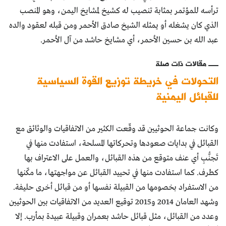
ترأسه للمؤتمر بمثابة تنصيب له كشيخ لمشايخ اليمن، وهو المنصب
الذي كان يشغله أو يمثله الشيخ صادق الأحمر ومن قبله لعقود والده
عبد الله بن حسين الأحمر، أي مشايخ حاشد من آل الأحمر.
مقالات ذات صلة
التحولات في خريطة توزيع القوة السياسية
للقبائل اليمنية
وكانت جماعة الحوثيين قد وقّعت الكثير من الاتفاقيات والوثائق مع
القبائل في بدايات صعودها وتحركاتها المسلحة، استفادت منها في
تَجنُّبِ أي عنف متوقع من هذه القبائل، والعمل على الاعتراف بها
كطرف. كما استفادت منها في تحييد القبائل عن مواجهتها، ما مكّنها
من الاستفراد بخصومها من القبيلة نفسها أو من قبائل أخرى حليفة.
وشهد العامان 2014 و2015 توقيع العديد من الاتفاقيات بين الحوثيين
وعدد من القبائل، مثل قبائل حاشد بعمران وقبيلة عبيدة بمأرب. إلا