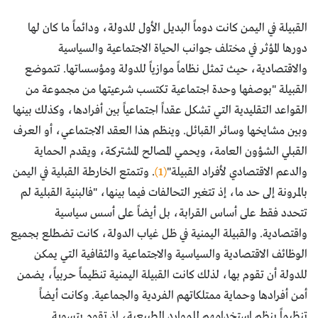
القبيلة في اليمن كانت دوماً البديل الأول للدولة، ودائماً ما كان لها
دورها المؤثر في مختلف جوانب الحياة الاجتماعية والسياسية
والاقتصادية، حيث تمثل نظاماً موازياً للدولة ومؤسساتها. تتموضع
القبيلة "بوصفها وحدة اجتماعية تكتسب شرعيتها من مجموعة من
القواعد التقليدية التي تشكل عقداً اجتماعياً بين أفرادها، وكذلك بينها
وبين مشايخها وسائر القبائل. وينظم هذا العقد الاجتماعي، أو العرف
القبلي الشؤون العامة، ويحمي المصالح المشتركة، ويقدم الحماية
والدعم الاقتصادي لأفراد القبيلة"
(1)
. وتتمتع الخارطة القبلية في اليمن
بالمرونة إلى حد ما، إذ تتغير التحالفات فيما بينها، "فالبنية القبلية لم
تتحدد فقط على أساس القرابة، بل أيضاً على أسس سياسية
واقتصادية. والقبيلة اليمنية في ظل غياب الدولة، كانت تضطلع بجميع
الوظائف الاقتصادية والسياسية والاجتماعية والثقافية التي يمكن
للدولة أن تقوم بها، لذلك كانت القبيلة اليمنية تنظيماً حربياً، يضمن
أمن أفرادها وحماية ممتلكاتهم الفردية والجماعية. وكانت أيضاً
تنظيماً ينظم استخدامهم للموارد الطبيعية، إذ تقوم بتسوية