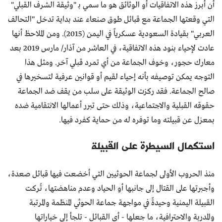
أن أبرز هذه الاتفاقيات أو الوثائق هو ما سمي بـ "وثيقة الشرف القبلي"
التي وقعتها الجماعة مع قبائل طوق صنعاء عند بداية تدخل "التحالف
العربي" بقيادة السعودية عسكرياً في اليمن (2015). ومن الملاحظ أنها
عادت لإحياء بنود هذه الاتفاقية، في العاشر من آذار/ مارس 2019 بعد
معارك حجور، وخوف الجماعة من أي تمرد قبلي آخر. ومثل هذا
التوجه يمكن توصيفه بأنه إحياء لقيم أو قوانين عرفية لتسخيرها في
صالح الجماعة. فقد ركزت الوثيقة على سلب من يقف ضد الجماعة
حقوقه القبلية والاجتماعية، وذلك حتى تبرر أعمالها الانتقامية ضده
بمعزل عن قبيلته وما توفره له من حماية كفرد فيها.
استكمال السيطرة على القبيلة
منذ الحروب الأولى لجماعة الحوثيين التي أخضعت فيها قبائل صعدة،
وأجبرتها على القتال إلى جانبها أو الحياد وعدم مناهضتها، تُركت
القبيلة اليمنية وحيدةً في مواجهة جماعة الحوثي المنظمة والمرتبة
والمدربة والاحترافية، ما جعلها - أي القبائل - تلجأ إلى خياراتها