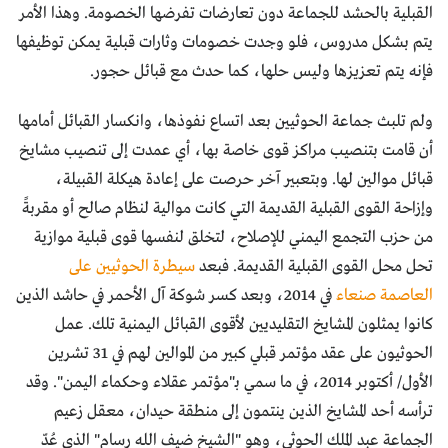
القبلية بالحشد للجماعة دون تعارضات تفرضها الخصومة. وهذا الأمر
يتم بشكل مدروس، فلو وجدت خصومات وثارات قبلية يمكن توظيفها
فإنه يتم تعزيزها وليس حلها، كما حدث مع قبائل حجور.
ولم تلبث جماعة الحوثيين بعد اتساع نفوذها، وانكسار القبائل أمامها
أن قامت بتنصيب مراكز قوى خاصة بها، أي عمدت إلى تنصيب مشايخ
قبائل موالين لها. وبتعبير آخر حرصت على إعادة هيكلة القبيلة،
وإزاحة القوى القبلية القديمة التي كانت موالية لنظام صالح أو مقربةً
من حزب التجمع اليمني للإصلاح، لتخلق لنفسها قوى قبلية موازية
تحل محل القوى القبلية القديمة. فبعد
سيطرة الحوثيين على
العاصمة صنعاء
في 2014، وبعد كسر شوكة آل الأحمر في حاشد الذين
كانوا يمثلون المشايخ التقليديين لأقوى القبائل اليمنية تلك. عمل
الحوثيون على عقد مؤتمر قبلي كبير من الموالين لهم في 31 تشرين
الأول/ أكتوبر 2014، في ما سمي بـ"مؤتمر عقلاء وحكماء اليمن". وقد
ترأسه أحد المشايخ الذين ينتمون إلى منطقة حيدان، معقل زعيم
الجماعة عبد الملك الحوثي، وهو "الشيخ ضيف الله رسام" الذي عُدّ