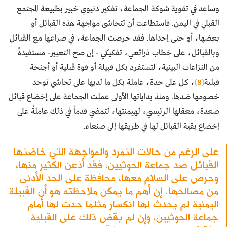
وساعد في تقوية شوكة الجماعة، تفكير دنيوي خبير بطبيعة المجتمع
القبلي في اليمن. فاستطاعت أن تتحاشى مواجهة هذه القبائل أو
بعضها، أو حتى إحداها. فقد حرصت الجماعة، في صراعها مع القبائل
وبالقبائل، على خطاب ذرائعي، تفكيكي - إن صح التعبير- مستفيدةً
من النزاعات البينية، لتستفرد بكل قبيلة أو قوة قبلية أو أجنحة
قبلية
(8)
، كل على حدة، عاملة بكل ما لديها على تحاشي توحد
خصومها ضدها. ومنذ بداياتها الأولى عملت الجماعة على إخضاع قبائل
صعدة، معقلها الرئيسي، لهيمنتها، لتمضي قدماً في ذلك عاملةً على
إخضاع بقية القبائل لها في طريقها إلى صنعاء.
على الرغم من حالات التمرد والمواجهة التي خاضتها
القبائل ضد جماعة الحوثيين، فقد أذعن الكثير منها،
وحرص على السلام معها، محافظة على الحد الأدنى
من مصالحها. إن أهم ما يمكن ملاحظته هو أن القبيلة
اليمنية لم يحدث لها انكسار مثلما حدث لها أمام
جماعة الحوثيين، وإن لم يقضِ ذلك على القبلية