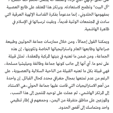
"آل البيت" وتطمح لاستعادته. ويرتكز هذا المعتقد على طابع العصبية
بمفهومها الخلدوني، إنما مدعوماً بفكرة القداسة الإلهية العرقية التي
سادت في المجتمعات الوثنية قديماً، وبقيت ترسباتها في الإسلام في
ظاهرة الهاشمية.
ويمكننا القول إجمالاً، ومن خلال ممارسات جماعة الحوثيين وطبيعة
صراعاتها وطابعها العام واستراتيجياتها الخاصة وتكوينها، إن هذه
الجماعة، ومن ضمن ما تعنيه في بنيتها المركبة والمعقدة، تمثل قبيلة
على نحو ما. أي أنها إلى جانب كونها جماعة وطائفة وميليشيا مسلحة،
فهي قبيلة بكل ما تعنيه القبيلة من الناحية السلالية والعصبوية، على
الرغم من عدم تمتعها بمجال جغرافي محدد كحال القبائل. إن واحدة
من أهم الاستراتيجيات التي قامت عليها جماعة الحوثي،هي الاستناد
إلى المرتكز الهاشمي، ثم عملت على توحيد المنتمين إلى هذا النسب،
والموزعين على مناطق متفرقة من اليمن، وجمعهم في إطار تنظيمي
واحد ومتماسك إلى أقصى الحدود.