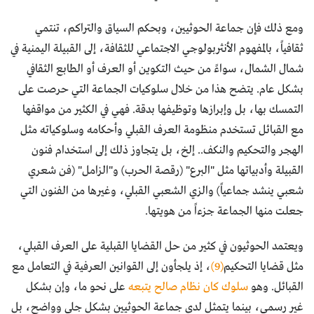
ومع ذلك فإن جماعة الحوثيين، وبحكم السياق والتراكم، تنتمي
ثقافياً، بالمفهوم الأنثربولوجي الاجتماعي للثقافة، إلى القبيلة اليمنية في
شمال الشمال، سواءً من حيث التكوين أو العرف أو الطابع الثقافي
بشكل عام. يتضح هذا من خلال سلوكيات الجماعة التي حرصت على
التمسك بها، بل وإبرازها وتوظيفها بدقة. فهي في الكثير من مواقفها
مع القبائل تستخدم منظومة العرف القبلي وأحكامه وسلوكياته مثل
الهجر والتحكيم والنكف.. إلخ، بل يتجاوز ذلك إلى استخدام فنون
القبيلة وأدبياتها مثل "البرع" (رقصة الحرب) و"الزامل" (فن شعري
شعبي ينشد جماعياً) والزي الشعبي القبلي، وغيرها من الفنون التي
جعلت منها الجماعة جزءاً من هويتها.
ويعتمد الحوثيون في كثير من حل القضايا القبلية على العرف القبلي،
مثل قضايا التحكيم
(9)
، إذ يلجأون إلى القوانين العرفية في التعامل مع
القبائل. وهو
سلوك كان نظام صالح يتبعه
على نحو ما، وإن بشكل
غير رسمي، بينما يتمثل لدى جماعة الحوثيين بشكل جلي وواضح، بل