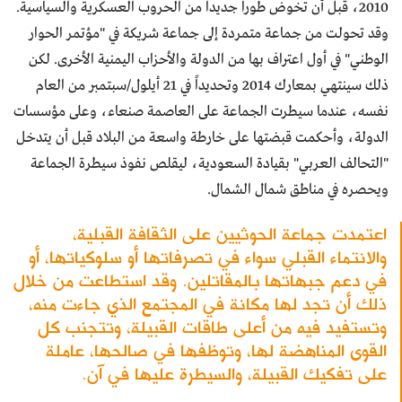
2010، قبل أن تخوض طوراً جديداً من الحروب العسكرية والسياسية.
وقد تحولت من جماعة متمردة إلى جماعة شريكة في "مؤتمر الحوار
الوطني" في أول اعتراف بها من الدولة والأحزاب اليمنية الأخرى. لكن
ذلك سينتهي بمعارك 2014 وتحديداً في 21 أيلول/سبتمبر من العام
نفسه، عندما سيطرت الجماعة على العاصمة صنعاء، وعلى مؤسسات
الدولة، وأحكمت قبضتها على خارطة واسعة من البلاد قبل أن يتدخل
"التحالف العربي" بقيادة السعودية، ليقلص نفوذ سيطرة الجماعة
ويحصره في مناطق شمال الشمال.
اعتمدت جماعة الحوثيين على الثقافة القبلية،
والانتماء القبلي سواء في تصرفاتها أو سلوكياتها، أو
في دعم جبهاتها بالمقاتلين. وقد استطاعت من خلال
ذلك أن تجد لها مكانة في المجتمع الذي جاءت منه،
وتستفيد فيه من أعلى طاقات القبيلة، وتتجنب كل
القوى المناهضة لها، وتوظفها في صالحها، عاملة
على تفكيك القبيلة، والسيطرة عليها في آن.