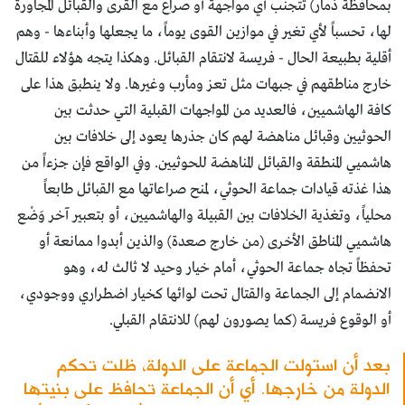
بمحافظة ذمار) تتجنب أي مواجهة أو صراع مع القرى والقبائل المجاورة
لها، تحسباً لأي تغير في موازين القوى يوماً، ما يجعلها وأبناءها - وهم
أقلية بطبيعة الحال - فريسة لانتقام القبائل. وهكذا يتجه هؤلاء للقتال
خارج مناطقهم في جبهات مثل تعز ومأرب وغيرها. ولا ينطبق هذا على
كافة الهاشميين، فالعديد من المواجهات القبلية التي حدثت بين
الحوثيين وقبائل مناهضة لهم كان جذرها يعود إلى خلافات بين
هاشميي المنطقة والقبائل المناهضة للحوثيين. وفي الواقع فإن جزءاً من
هذا غذته قيادات جماعة الحوثي، لمنح صراعاتها مع القبائل طابعاً
محلياً، وتغذية الخلافات بين القبيلة والهاشميين، أو بتعبير آخر وَضْع
هاشميي المناطق الأخرى (من خارج صعدة) والذين أبدوا ممانعة أو
تحفظاً تجاه جماعة الحوثي، أمام خيار وحيد لا ثالث له، وهو
الانضمام إلى الجماعة والقتال تحت لوائها كخيار اضطراري ووجودي،
أو الوقوع فريسة (كما يصورون لهم) للانتقام القبلي.
بعد أن استولت الجماعة على الدولة، ظلت تحكم
الدولة من خارجها. أي أن الجماعة تحافظ على بنيتها