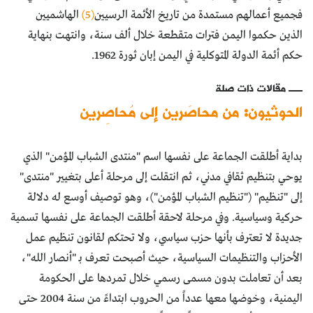
فجميع أعمالهم مستمدة من تاريخ الأئمة الرسيين
(5)
الهاشميين
الذين حكموا اليمن فترات متقطعة خلال ألف سنة، وانتهت بنهاية
حكم أئمة الدولة المتوكلية في اليمن إبان ثورة 1962.
مقالات ذات صلة
الحوثيون: من محاصَرين إلى مُحاصِرين
بداية أطلقت الجماعة على نفسها اسم "منتدى الشباب المؤمن" الذي
يوحي بتنظيم ثقافي مدني، ثم انتقلت إلى مرحلة أعلى بتغيير "منتدى"
إلى "تنظيم" ("تنظيم الشباب المؤمن")، وهو توصيف أوسع له دلالة
حركية وسياسية. وفي مرحلة لاحقة أطلقت الجماعة على نفسها تسمية
جديدة لا تعترف بأنها حزب سياسي، ولا تحتكم لقانون تنظيم عمل
الأحزاب والتنظيمات السياسية، حيث أصبحت تعرف بــ "أنصار الله"،
بعد أن تعاملت بدون مسمى رسمي خلال تمردها على الحكومة
اليمنية، وخوضها معها عدداً من الحروب ابتداءً من سنة 2004 حتى