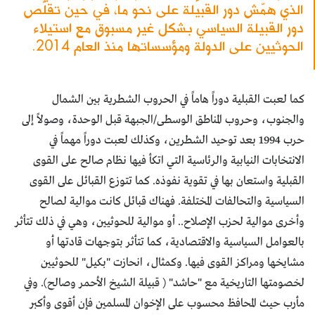
الذي همّش دور القبيلة على نحو ما، في حين تقلّص
دور القبيلة السياسي بشكل غير مسبوق مع استيلاء
الحوثيين على الدولة ومؤسساتها منذ العام 2014.
كما لعبت القبلية دوراً هاماً في الحروب الشطرية بين الشمال
والجنوب، وحروب المناطق الوسطى/الجبهة قبل الوحدة، وصولاً إلى
حرب 1994 بعد توحيد الشطرين، وكذلك لعبت دوراً مهماً في
الانتخابات النيابية والرئاسية التي اتكأ فيها نظام صالح على القوى
القبلية واستعان بها في تقوية نفوذه. كما تتوزع القبائل على القوى
السياسية والتحالفات المختلفة. فهناك قبائل كانت موالية لصالح
وأخرى موالية لحزب الإصلاح.. أو موالية للحوثيين، وهي في ذلك تتأثر
بالعوامل السياسية والاقتصادية، كما تتأثر بتوجهات قادتها أو
مشايخها ومراكز القوى فيها. وكمثال، انحازت "بكيل" للحوثيين
لخصومتها التاريخية مع "حاشد" ( قبيلة الشيخ الأحمر وصالح). وفي
مأرب حيث المحافظ محسوب على الإخوان المسلمين فإن أقوى وأكبر