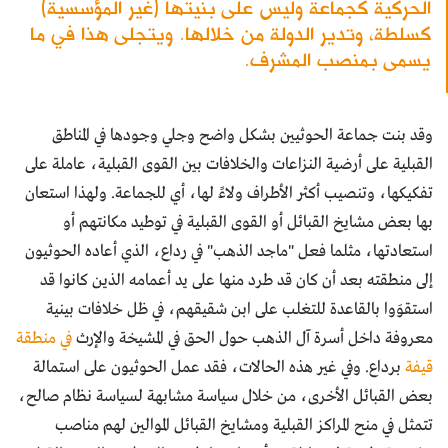
الحركية كجماعة وليس على بنيتها (غير المؤسسية)
كسلطة، وتدير الدولة من خلالها. ويتجلى هذا في ما
يسمى بمنصب المشرف.
وقد بنت جماعة الحوثيين بشكل واضح وجلي وجودها في المناطق
القبلية على أرضية النزاعات والخلافات بين القوى القبلية، عاملة على
تفكيكها، وتنصيب أكثر الأطراف ولاءً لها، أي للجماعة. ولهذا استعان
بها بعض مشايخ القبائل أو القوى القبلية في توطيد مكانتهم أو
استعادتها، مثلما فعل "ماجد الذهب" في رداع، الذي أعاده الحوثيون
إلى منطقته بعد أن كان قد طرد منها على يد أعمامه الذين كانوا قد
استقوَوا بالقاعدة للتغلب على ابن شقيقهم، في ظل خلافات بينية
معروفة داخل أسرة آل الذهب حول الحق في المشيخة والإرث
في منطقة
قيفة
برداع. وفي غير هذه الحالات، فقد عمل الحوثيون على استمالة
بعض القبائل الأخرى، من خلال سياسة مشابهة لسياسة نظام صالح،
تتمثل في منح المراكز القبلية ومشايخ القبائل الموالين لهم مناصب