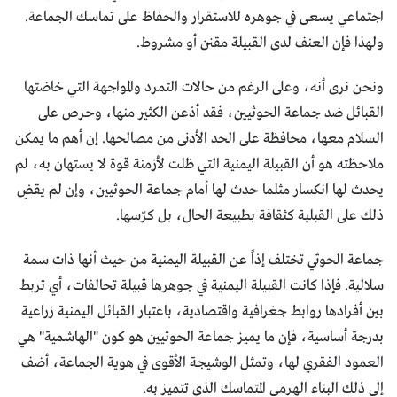
اجتماعي يسعى في جوهره للاستقرار والحفاظ على تماسك الجماعة.
ولهذا فإن العنف لدى القبيلة مقنن أو مشروط.
ونحن نرى أنه، وعلى الرغم من حالات التمرد والمواجهة التي خاضتها
القبائل ضد جماعة الحوثيين، فقد أذعن الكثير منها، وحرص على
السلام معها، محافظة على الحد الأدنى من مصالحها. إن أهم ما يمكن
ملاحظته هو أن القبيلة اليمنية التي ظلت لأزمنة قوة لا يستهان به، لم
يحدث لها انكسار مثلما حدث لها أمام جماعة الحوثيين، وإن لم يقضِ
ذلك على القبلية كثقافة بطبيعة الحال، بل كرّسها.
جماعة الحوثي تختلف إذاً عن القبيلة اليمنية من حيث أنها ذات سمة
سلالية. فإذا كانت القبيلة اليمنية في جوهرها قبيلة تحالفات، أي تربط
بين أفرادها روابط جغرافية واقتصادية، باعتبار القبائل اليمنية زراعية
بدرجة أساسية، فإن ما يميز جماعة الحوثيين هو كون "الهاشمية" هي
العمود الفقري لها، وتمثل الوشيجة الأقوى في هوية الجماعة، أضف
إلى ذلك البناء الهرمي المتماسك الذي تتميز به.