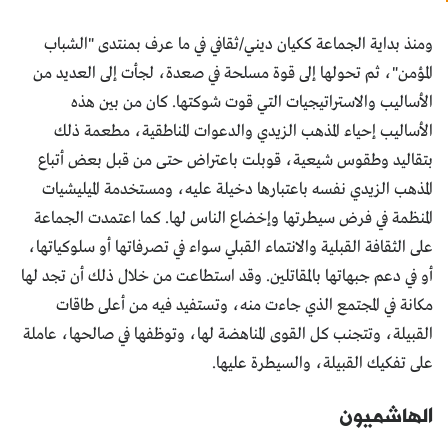
ومنذ بداية الجماعة ككيان ديني/ثقافي في ما عرف بمنتدى "الشباب
المؤمن"، ثم تحولها إلى قوة مسلحة في صعدة، لجأت إلى العديد من
الأساليب والاستراتيجيات التي قوت شوكتها. كان من بين هذه
الأساليب إحياء المذهب الزيدي والدعوات المناطقية، مطعمة ذلك
بتقاليد وطقوس شيعية، قوبلت باعتراض حتى من قبل بعض أتباع
المذهب الزيدي نفسه باعتبارها دخيلة عليه، ومستخدمة الميليشيات
المنظمة في فرض سيطرتها وإخضاع الناس لها. كما اعتمدت الجماعة
على الثقافة القبلية والانتماء القبلي سواء في تصرفاتها أو سلوكياتها،
أو في دعم جبهاتها بالمقاتلين. وقد استطاعت من خلال ذلك أن تجد لها
مكانة في المجتمع الذي جاءت منه، وتستفيد فيه من أعلى طاقات
القبيلة، وتتجنب كل القوى المناهضة لها، وتوظفها في صالحها، عاملة
على تفكيك القبيلة، والسيطرة عليها.
الهاشميون