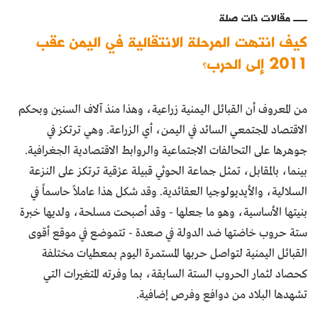
مقالات ذات صلة
كيف انتهت المرحلة الانتقالية في اليمن عقب
2011 إلى الحرب؟
من المعروف أن القبائل اليمنية زراعية، وهذا منذ آلاف السنين وبحكم
الاقتصاد المجتمعي السائد في اليمن، أي الزراعة. وهي ترتكز في
جوهرها على التحالفات الاجتماعية والروابط الاقتصادية الجغرافية.
بينما، بالمقابل، تمثل جماعة الحوثي قبيلة عرْقية ترتكز على النزعة
السلالية، والأيديولوجيا العقائدية. وقد شكل هذا عاملاً حاسماً في
بنيتها الأساسية، وهو ما جعلها - وقد أصبحت مسلحة، ولديها خبرة
ستة حروب خاضتها ضد الدولة في صعدة - تتموضع في موقع أقوى
القبائل اليمنية لتواصل حربها المستمرة اليوم بمعطيات مختلفة
كحصاد لثمار الحروب الستة السابقة، بما وفرته المتغيرات التي
تشهدها البلاد من دوافع وفرص إضافية.