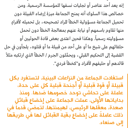
إنه يعد أحد عناصر أو تجليات نسفها للمؤسسة الرسمية. ومن
خصائص هذا السلوك أنه يمنح الجماعة ميزة إرضاء القبيلة دون
تحميل الجماعة مسؤولية الخطأ المراد تصحيحه، بل تحميله لأفرادٍ
منها تقاوم باسمهم أو نيابة عنهم بمعالجة الخطأ دون تحمل
مسؤوليته رسمياً. وهكذا فحين اعتدى بعض قادة الحوثيين أو
حلفائهم على شيخ ما أو على أحد من قبيلة ما أو قتلوه، يلجأون في حل
القضية إلى التحكيم القبلي، ويحمِّلون الجرم / الخطأ الذي ارتكبه مثلاً
قائدهم أو حليفهم لأفراد و"كخطأ فردي".
استفادت الجماعة من النزاعات البينية، لتستفرد بكل
قبيلة أو قوة قبلية أو أجنحة قبلية كل على حدة،
عاملة على تحاشي توحد خصومها ضدها. ومنذ
بداياتها الأولى، عملت الجماعة على إخضاع قبائل
صعدة، معقلها الرئيسي، لهيمنتها، لتمضي قدماً في
ذلك عاملةً على إخضاع بقية القبائل لها في طريقها
إلى صنعاء.