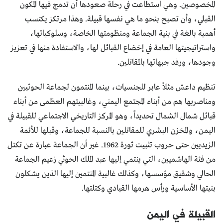
المخصوصين. وهي استطاعت في رحلة صعودها أن تدمج فيها المكون
القبلي، وأن تصبح بنحو ما هي نفسها قبيلة. وهذا مرتكز يكتسب
أهمية بالغة في بنية الجماعة ومنظومتها الخاصة، وسلوكياتها،
واستراتيجيتها العامة في إخضاع القبائل لها، والاستفادة منها في تعزيز
وجودها، ورفد جبهاتها بالمقاتلين.
تنظيم داعش مثلاً عابر للجنسيات، بينما المنتمون لجماعة الحوثيين
ومناصريها هم من أبناء المجتمع اليمني، وغالبيتهم العظمى من أبناء
قبائل شمال الشمال تحديداً، وهو المركز التاريخي الاجتماعي للقبيلة في
اليمن، والمخزن البشري للمقاتلين بالنسبة للجماعة، وقبلها للأئمة
الزيديين حتى حروب تثبيت ثورة 1962. غير أن الجماعة عبارة عن تكتل
من فئة الهاشميين، التي ينتمي إليها عبد الملك الحوثي زعيم الجماعة
الحالي وشقيق مؤسسها، وكذلك غالبية المنتمين إليها الذين يشكلون
بنيتها الأساسية ورأس هرمها القيادي وكتلتها.
القبيلة في اليمن