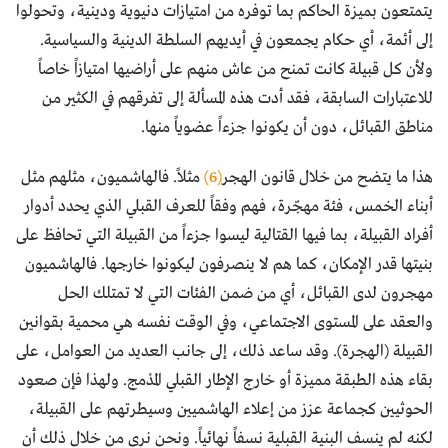
يتمتعون بميزة الحاكم بما توفره من امتيازات دنيوية ودينية، وتحولوا
إلى أئمة، أي حكام يجمعون في أيديهم السلطة الدينية والسياسية.
ولأن كل قبيلة كانت تمنح من عاش منهم على أراضيها امتيازاً خاصاً
للاعتبارات السابقة، فقد أدت هذه المسألة إلى تفرقهم في الكثير من
مناطق القبائل، دون أن يكونوا جزءاً عضوياً منها.
هذا ما يتضح من خلال قانون الهجر
(6)
مثلاً. فالهاشميون، مثلهم مثل
أبناء الخمس، فئة مهجّرة، فهم وفقاً للعرف القبلي الذي يحدد أدوار
أفراد القبيلة، بما فيها القتالية ليسوا جزءاً من القبيلة التي تحافظ على
بنيتها قدر الإمكان، كما هم لا ينصرفون ليكونوا خارجها. فالهاشميون
مهجرون لدى القبائل، أي من ضمن الفئات التي لا تمتلك الحل
والعقد على المستوى الاجتماعي، وفي الوقت نفسه هي محمية بقوانين
القبيلة (الهجرة). وقد ساعد ذلك، إلى جانب العديد من العوامل، على
بقاء هذه الطبقة مميزة أو خارج الإطار القبلي المدْمج. ولهذا فإن صعود
الحوثيين كجماعة عزز من إعلاء الهاشميين وسيطرتهم على القبيلة،
لكنه لم ينسف البنية القبلية نسفاً نهائياً. ونحن نرى من خلال ذلك أن