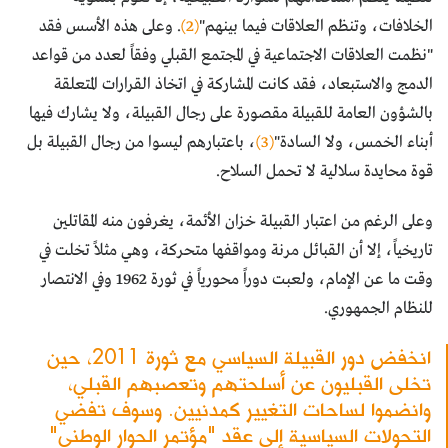
الخلافات، وتنظم العلاقات فيما بينهم"
(2)
. وعلى هذه الأسس فقد
"نظمت العلاقات الاجتماعية في المجتمع القبلي وفقاً لعدد من قواعد
الدمج والاستبعاد، فقد كانت المشاركة في اتخاذ القرارات المتعلقة
بالشؤون العامة للقبيلة مقصورة على رجال القبيلة، ولا يشارك فيها
أبناء الخمس، ولا السادة"
(3)
، باعتبارهم ليسوا من رجال القبيلة بل
قوة محايدة سلالية لا تحمل السلاح.
وعلى الرغم من اعتبار القبيلة خزان الأئمة، يغرفون منه المقاتلين
تاريخياً، إلا أن القبائل مرنة ومواقفها متحركة، وهي مثلاً تخلت في
وقت ما عن الإمام، ولعبت دوراً محورياً في ثورة 1962 وفي الانتصار
للنظام الجمهوري.
انخفض دور القبيلة السياسي مع ثورة 2011، حين
تخلى القبليون عن أسلحتهم وتعصبهم القبلي،
وانضموا لساحات التغيير كمدنيين. وسوف تفضي
التحولات السياسية إلى عقد "مؤتمر الحوار الوطني"