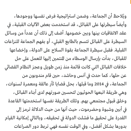
ويُلاحظ أن الجماعة، وضمن استراتيجية فرض نفسها ووجودها،
وأيضاً سيطرتها على القبائل، قد استخدمت بعض الآليات القبلية، في
عقد الاتفاقيات بينها وبين خصومها. أضف إلى ذلك أن عدداً من وسائل
السيطرة على القبائل تتسم بالطابع القبلي، أو بفهم الجماعة للنزاعات
القبلية. فقبل سيطرة الجماعة بقوة السلاح على الدولة، وإخضاعها
للقبائل، بدأت بإرسال الوسطاء من المنتمين إليها للعمل على حل
خلافات القبائل التي كانت قائمة منذ زمن طويل وعجز النظام القضائي
عن حلها، كما حدث في آنس وحاشد، حين قام مندوبون من
الجماعة، في 2014 وما قبلها، بحل قضايا ثأر عالقة ومعمرة لسنوات،
وهي طريقة اتبعها الحوثيون لتحسين صورتهم لدى أبناء القبائل،
وخلق قبول مجتمعي بهم. وتلك الطريقة نفسها استخدمتها القاعدة
في أبين وشبوة وحضرموت، حيث أنها من حيث الدلالة ترمز إلى
القدرة على تحقيق ما فشلت الدولة في تحقيقه، وبالتالي إمكانية القيام
بدورها بشكل أفضل، وفي الوقت نفسه فهي تربط دور الصراعات