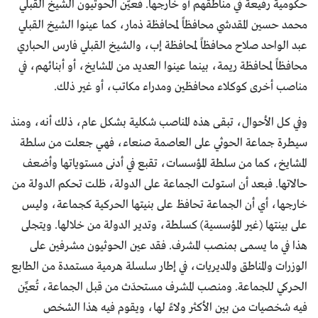
حكومية رفيعة في مناطقهم أو خارجها. فعيّن الحوثيون الشيخ القبلي
محمد حسين المقدشي محافظاً لمحافظة ذمار، كما عينوا الشيخ القبلي
عبد الواحد صلاح محافظاً لمحافظة إب، والشيخ القبلي فارس الحباري
محافظاً لمحافظة ريمة، بينما عينوا العديد من المشايخ، أو أبنائهم، في
مناصب أخرى كوكلاء محافظين ومدراء مكاتب، أو غير ذلك.
وفي كل الأحوال، تبقى هذه المناصب شكلية بشكل عام، ذلك أنه، ومنذ
سيطرة جماعة الحوثي على العاصمة صنعاء، فهي جعلت من سلطة
المشايخ، كما من سلطة المؤسسات، تقبع في أدنى مستوياتها وأضعف
حالاتها. فبعد أن استولت الجماعة على الدولة، ظلت تحكم الدولة من
خارجها، أي أن الجماعة تحافظ على بنيتها الحركية كجماعة، وليس
على بينتها (غير المؤسسية) كسلطة، وتدير الدولة من خلالها. ويتجلى
هذا في ما يسمى بمنصب المشرف. فقد عين الحوثيون مشرفين على
الوزرات والمناطق والمديريات، في إطار سلسلة هرمية مستمدة من الطابع
الحركي للجماعة. ومنصب المشرف مستحدَث من قبل الجماعة، تُعيِّن
فيه شخصيات من بين الأكثر ولاءً لها، ويقوم فيه هذا الشخص