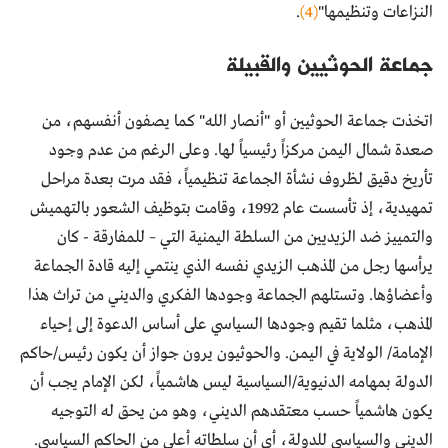
النزاعات وتنظيمها"
(4)
.
جماعة الحوثيين والقبيلة
اتخذت جماعة الحوثيين أو "أنصار الله" كما يصفون أنفسهم، من
صعدة شمال اليمن مركزاً رئيسياً لها. وعلى الرغم من عدم وجود
تأريخ دقيق لظروف نشأة الجماعة تنظيمياً، فقد مرت بعدة مراحل
تمهيدية، إذ تأسست عام 1992، وقامت بتوظيف الشعور بالتهميش
والتمييز ضد الزيديين من السلطة اليمنية التي – للمفارقة - كان
يرأسها رجل من المذهب الزيدي نفسه الذي ينتمي إليه قادة الجماعة
وأعضاؤها. وتستلهم الجماعة وجودها الفكري والديني من تراث هذا
المذهب، مثلما تقيم وجودها السياسي على أساس الدعوة إلى إحياء
الإمامة/ الولاية في اليمن. والحوثيون يرون جواز أن يكون رئيس/حاكم
الدولة بمهامه الدنيوية/السياسية ليس هاشمياً، لكن الإمام يجب أن
يكون هاشمياً حسب معتقدهم الديني، وهو من يحق له التوجيه
الديني والسياسي للدولة، أي أن سلطاته أعلى من الحاكم السياسي.