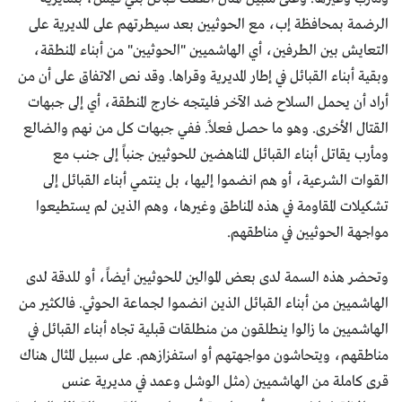
الرضمة بمحافظة إب، مع الحوثيين بعد سيطرتهم على المديرية على
التعايش بين الطرفين، أي الهاشميين "الحوثيين" من أبناء المنطقة،
وبقية أبناء القبائل في إطار المديرية وقراها. وقد نص الاتفاق على أن من
أراد أن يحمل السلاح ضد الآخر فليتجه خارج المنطقة، أي إلى جبهات
القتال الأخرى. وهو ما حصل فعلاً. ففي جبهات كل من نهم والضالع
ومأرب يقاتل أبناء القبائل المناهضين للحوثيين جنباً إلى جنب مع
القوات الشرعية، أو هم انضموا إليها، بل ينتمي أبناء القبائل إلى
تشكيلات المقاومة في هذه المناطق وغيرها، وهم الذين لم يستطيعوا
مواجهة الحوثيين في مناطقهم.
وتحضر هذه السمة لدى بعض الموالين للحوثيين أيضاً، أو للدقة لدى
الهاشميين من أبناء القبائل الذين انضموا لجماعة الحوثي. فالكثير من
الهاشميين ما زالوا ينطلقون من منطلقات قبلية تجاه أبناء القبائل في
مناطقهم، ويتحاشون مواجهتهم أو استفزازهم. على سبيل المثال هناك
قرى كاملة من الهاشميين (مثل الوشل وعمد في مديرية عنس