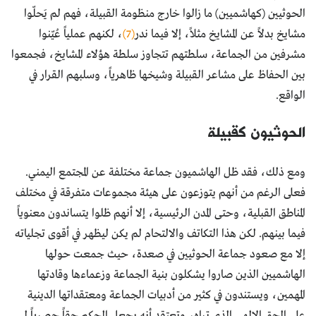
الحوثيين (كهاشميين) ما زالوا خارج منظومة القبيلة، فهم لم يَحلّوا
مشايخ بدلاً عن المشايخ مثلاً، إلا فيما ندر
(7)
، لكنهم عملياً عُيّنوا
مشرفين من الجماعة، سلطتهم تتجاوز سلطة هؤلاء المشايخ، فجمعوا
بين الحفاظ على مشاعر القبيلة وشيخها ظاهرياً، وسلبهم القرار في
الواقع.
الحوثيون كقبيلة
ومع ذلك، فقد ظل الهاشميون جماعة مختلفة عن المجتمع اليمني.
فعلى الرغم من أنهم يتوزعون على هيئة مجموعات متفرقة في مختلف
المناطق القبلية، وحتى المدن الرئيسية، إلا أنهم ظلوا يتساندون معنوياً
فيما بينهم. لكن هذا التكاتف والالتحام لم يكن ليظهر في أقوى تجلياته
إلا مع صعود جماعة الحوثيين في صعدة، حيث جمعت حولها
الهاشميين الذين صاروا يشكلون بنية الجماعة وزعماءها وقادتها
المهمين، ويستندون في كثير من أدبيات الجماعة ومعتقداتها الدينية
على الحق الإلهي الذي تراه، وتعتقد أنه يجعل الحكم حقاً حصرياً لـ