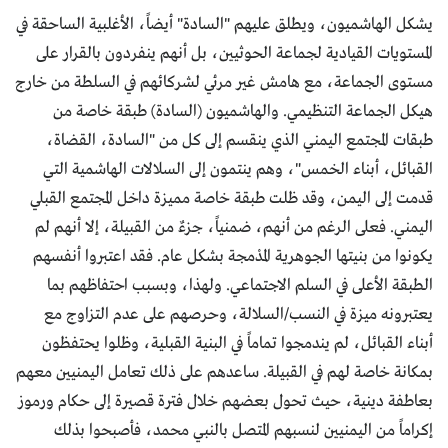
يشكل الهاشميون، ويطلق عليهم "السادة" أيضاً، الأغلبية الساحقة في
المستويات القيادية لجماعة الحوثيين، بل أنهم ينفردون بالقرار على
مستوى الجماعة، مع هامش غير مرئي لشركائهم في السلطة من خارج
هيكل الجماعة التنظيمي. والهاشميون (السادة) طبقة خاصة من
طبقات المجتمع اليمني الذي ينقسم إلى كل من "السادة، القضاة،
القبائل، أبناء الخمس"، وهم ينتمون إلى السلالات الهاشمية التي
قدمت إلى اليمن، وقد ظلت طبقة خاصة مميزة داخل المجتمع القبلي
اليمني. فعلى الرغم من أنهم، ضمنياً، جزءٌ من القبيلة، إلا أنهم لم
يكونوا من بنيتها الجوهرية المدْمجة بشكل عام. فقد اعتبروا أنفسهم
الطبقة الأعلى في السلم الاجتماعي. ولهذا، وبسبب احتفاظهم بما
يعتبرونه ميزة في النسب/السلالة، وحرصهم على عدم التزاوج مع
أبناء القبائل، لم يندمجوا تماماً في البنية القبلية، وظلوا يحتفظون
بمكانة خاصة لهم في القبيلة. ساعدهم على ذلك تعامل اليمنيين معهم
بعاطفة دينية، حيث تحول بعضهم خلال فترة قصيرة إلى حكام ورموز
إكراماً من اليمنيين لنسبهم المتصل بالنبي محمد، فأصبحوا بذلك