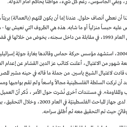
ر، وبقي الجاسوس، رغم كل شيء، مواطناً يُحاكم أمام الدولة.
أن نعطي أنصاف حلول. عندنا إما أن يكون المتهم (بالعمالة) بريئاً، و
عليه حبساً منزلياً أو ما شابه. هذه هي الظروف التي نعيش بها -
لالها في قضيّة إعدام العملاء.
في آذار/مارس 2004، استشهد مؤسس حركة حماس وقائدها بغارة جويّة إسر
عة شهور من الاغتيال، أعلنت كتائب عز الدين القسّام عن إعدام
 قادت لاغتيال الشيخ ياسين. من جملة ما قاله في حينه مشير المص
عد أن تركت السلطة الفلسطينية مجالاً واسعاً ولم تقم بواجبها ومس
المقاومة». في مستندات أخرى نُشرت حول الأمر ، ذُكر أنّ العميل 
جنائيّة واعتقل لدى جهاز المباحث الفلسطينيّة
وقائيّ حيث تم التحقيق معه ثم أُطلق سراحه.