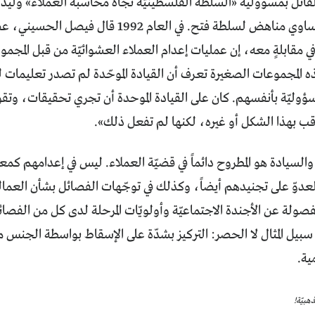
لقائل بمسؤولية «السلطة الفلسطينيّة تجاه محاسبة العملاء» وليد ا
مجرّد رأي حمساوي مناهض لسلطة فتح. في العام 2
ي مقابلةٍ معه، إن عمليات إعدام العملاء العشوائيّة من قبل المج
 المجموعات الصغيرة تعرف أن القيادة الموحّدة لم تصدر تعليمات 
سؤوليّة بأنفسهم. كان على القيادة الموحدة أن تجري تحقيقات، وتق
قب بهذا الشكل أو غيره، لكنها لم تفعل ذلك».
السيادة هو المطروح دائماً في قضيّة العملاء. ليس في إعدامهم كمعض
 العدوّ على تجنيدهم أيضاً، وكذلك في توجّهات الفصائل بشأن العمال
صولة عن الأجندة الاجتماعيّة وأولويّات المرحلة لدى كل من الفصائل
سبيل المثال لا الحصر: التركيز بشدّة على الإسقاط بواسطة الجنس
ية.