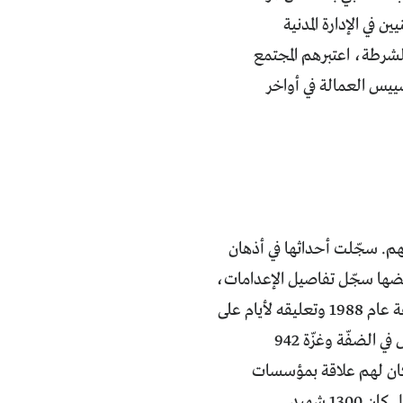
في الإدارة المدنية
الشرطة، اعتبرهم المجتمع
تسييس العمالة في أواخر
مهم. سجّلت أحداثها في أذهان
عضها سجّل تفاصيل الإعدامات،
مثل قصة إعدام جاسوس إسرائيلي اسمه محمد العايد في بلدة قباطية شمال الضفّة عام 1988 وتعليقه لأيام على
عمود كهرباء. منذ العام 1987 وحتى نهاية 1993، أي سنوات الانتفاضة الأولى، قُتل في الضفّة وغزّة 942
ائيليّة، فإن 40 في المئة منهم فقط كان لهم علاقة بمؤسسات
1 شهيد.