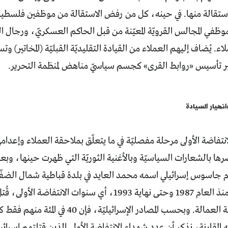
لاستقالة منها. في حينه، كل من رفض الاستقالة من موظفين فلسطينيين 
كموظفي المجالس القرويّة المعيّنة من قبل الحاكم العسكريّ، ورجال 
. يُضاف إليهم العملاء من القيادة التقليديّة القبليّة (المخاتير) و
ر تأسيس «روابط القرى» كجسم سياسيّ مناهض لمنظمة التحرير.
انهيار السيادة
انتفاضة الأولى مرحلة مفصليّة في ما يتعلّق بملاحقة العملاء وإعدا
ا بالشعارات السياسيّة وبالأغنية الثوريّة التي ظهرت حينها، وب
فلسطينياً بتهمة العمالة. وبحسب المصادر الإسر
 المقارنة، نذكر أن عدد شهداء الانتفاضة الأولى الذين قتلتهم إسرائيل كان 300