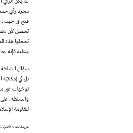
لم يكن الرأي ا
فتح في حينه، ف
تحصل لأن «هذه
تحملوا هذه الم
وعليه فإنه يعا
سؤال السُلطة و
بل في إمكانيّة
توجّهات غير مف
والسلطة. على 
المقاومة الإسلام
هزيمة 1967: الفترة الذهبيّة!