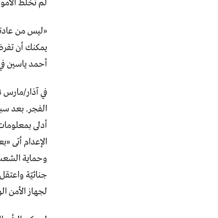
لم تُخلط الأمو
«ليس من عادتنا 
يمكنك أن تفرض 
أحمد ياسين في العام 1993، في مقابلة من داخل سجنه، يخوض من خ
الفجر. بعد سب
أدلى بمعلومات
الإعدام أتى «ب
وحماية الشعب و
لجهاز الأمن ال