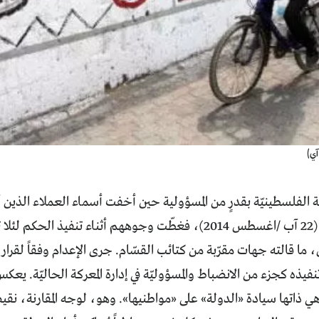
ي)
ة الفلسطينيّة بقدرٍ من المسؤولية حين أخفت أسماء العملاء الذي
الجمعة الماضي (22 آب /اغسطس 2014)، فغطّت وجوههم أثناء تنفيذ ا
، ما قالته جهات مقرّبة من كتائب القسّام. جرى الإعدام وفقاً لقرار
تنفيذه كجزء من الانضباط والمسؤوليّة في إدارة المعركة الحاليّة. يعك
هي ذاتها سيادة «الدولة» على «مواطنيها». وهو، لوجه المقارنة، نقيض