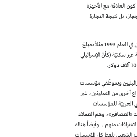
كون العلاقة مع الأجهزة
لجهاز، بل نتيجة التجارة
كان هذا بالأساس عمل من يسمّون بالوسطاء. باعوا للناس تصريح السفر إلى الأردن في العام 1993 مثلاً بمبلغ
غير سكنيّة (كأنّ الإسرائيلي
سرائيليين وبموظّفي مؤسسات
واع أخرى من المتعاونين، غير
ي العربيّة للمؤسسات
ذلك «العصافير»، وهم العملاء
لاعترافات منهم... وأيضاً هناك
طلب الشعبي بلفظ كل المؤسسات