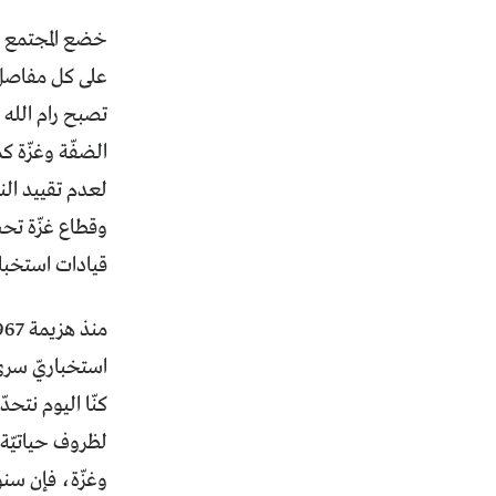
على كل مفاصل 
تصبح رام الله 
الضفّة وغزّة 
لعدم تقييد النش
وقطاع غزّة تحت
قيادات استخباري
استخباريّ سريّ
كنّا اليوم نتح
لظروف حياتيّة 
وغزّة، فإن سن