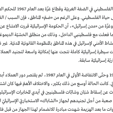
خضع المجتمع الفلسطيني في ا
حياة الفلسطيني. وعلى الرغم من «ضمّ» المناطق، فإن السبب / الف
وغزّة من «مدن إسرائيل»، أن الحكومة الإسرائيليّة قررت الامتناع عن
كما فعلت مع فلسطينيي الداخل، وذلك من منطلق الخشيّة الديموغرا
اط الأمني لإسرائيل في هذه المناطق بالمنظومة القانونيّة المدنيّة. غير
 سيطرة إسرائيليّة كاملة نتجت عنها إمكانيّة واسعة لتجنيد العملاء. 
ّة إسرائيليّة سابقة.
منذ هزيمة 1967 وحتّى الانتفاضة الأولى في العام 1987
. كانت الحالة أوسع من ذلك بكثير، والاختلاف الأهمّ فيها كان اشت
دّث عن إسقاط شبّان وشابّات فلسطينيين في أيدي المخابرات الإسرائيلي
صعبة من أجل تجنيدهم لجهاز «الشاباك» الاستخباريّ الإسرائيليّ 
وات ما بعد الهزيمة شهدت مبادرة للانضمام لهذا الجهاز من قبل ف