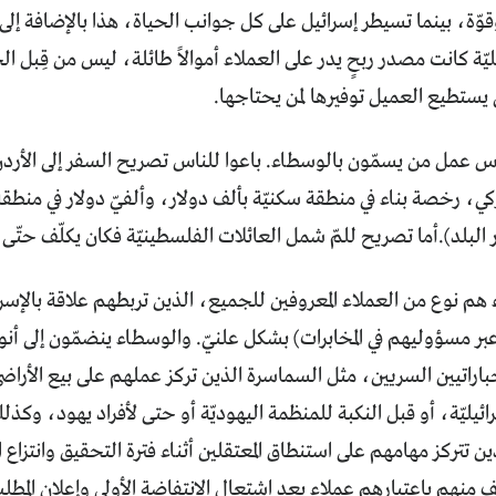
ّة، بينما تسيطر إسرائيل على كل جوانب الحياة، هذا بالإضافة إلى 
ئيليّة كانت مصدر ربحٍ يدر على العملاء أموالاً طائلة، ليس من قِبل ا
يستطيع العميل توفيرها لمن يحتاجها.
ميركي، رخصة بناء في منطقة سكنيّة بألف دولار، وألفيّ دولار في منطقة 
لد).أما تصريح للمّ شمل العائلات الفلسطينيّة فكان يكلّف حتّى 10 آلاف دولار.
 هم نوع من العملاء المعروفين للجميع، الذين تربطهم علاقة بالإ
ة (عبر مسؤوليهم في المخابرات) بشكل علنيّ. والوسطاء ينضمّون إلى أن
باراتيين السريين، مثل السماسرة الذين تركز عملهم على بيع الأراض
ائيليّة، أو قبل النكبة للمنظمة اليهوديّة أو حتى لأفراد يهود، وك
ن تتركز مهامهم على استنطاق المعتقلين أثناء فترة التحقيق وانتزاع ا
 منهم باعتبارهم عملاء بعد اشتعال الانتفاضة الأولى وإعلان الم