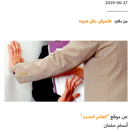
2019-06-27
كتّابنا
الأرشيف
التحرش بكلّ صوره
من دفتر:
عن موقع
"العالم الجديد"
أنسام سلمان