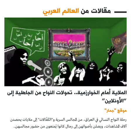
مقالات من
العالم العربي
الملاية أمام الخوارزمية.. تحولات النواح من الجاهلية إلى
“الأونلاين”
موقع "جمار"
رحلة النواح النسائي في العراق، من المجالس السرية و"الكَفّالات" إلى ملايات يحصدن
آلاف المشاهدات، ويصلن بأصواتهن إلى رجال كانوا يُمنعون من حضور مجالسهن..