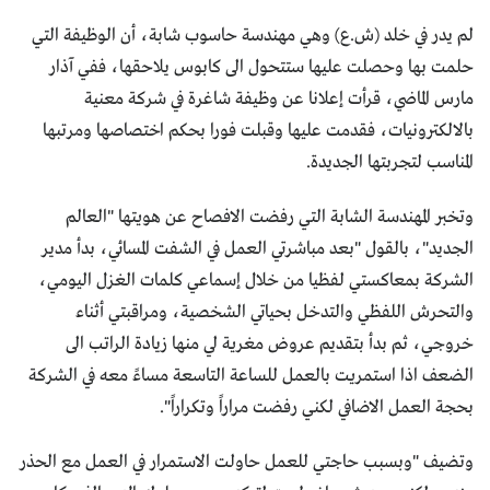
لم يدر في خلد (ش.ع) وهي مهندسة حاسوب شابة، أن الوظيفة التي
حلمت بها وحصلت عليها ستتحول الى كابوس يلاحقها، ففي آذار
مارس الماضي، قرأت إعلانا عن وظيفة شاغرة في شركة معنية
بالالكترونيات، فقدمت عليها وقبلت فورا بحكم اختصاصها ومرتبها
المناسب لتجربتها الجديدة.
وتخبر المهندسة الشابة التي رفضت الافصاح عن هويتها "العالم
الجديد"، بالقول "بعد مباشرتي العمل في الشفت المسائي، بدأ مدير
الشركة بمعاكستي لفظيا من خلال إسماعي كلمات الغزل اليومي،
والتحرش اللفظي والتدخل بحياتي الشخصية، ومراقبتي أثناء
خروجي، ثم بدأ بتقديم عروض مغرية لي منها زيادة الراتب الى
الضعف اذا استمريت بالعمل للساعة التاسعة مساءً معه في الشركة
بحجة العمل الاضافي لكني رفضت مراراً وتكراراً".
وتضيف "وبسبب حاجتي للعمل حاولت الاستمرار في العمل مع الحذر