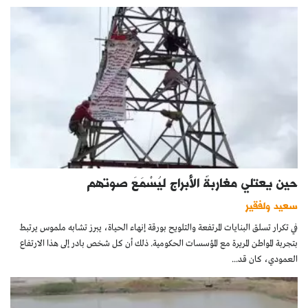
حين يعتلي مغاربةٌ الأبراج ليُسْمَعَ صوتهم
سعيد ولفقير
في تكرار تسلق البنايات المرتفعة والتلويح بورقة إنهاء الحياة، يبرز تشابه ملموس يرتبط
بتجربة المواطن المريرة مع المؤسسات الحكومية. ذلك أن كل شخص بادر إلى هذا الارتفاع
العمودي، كان قد...