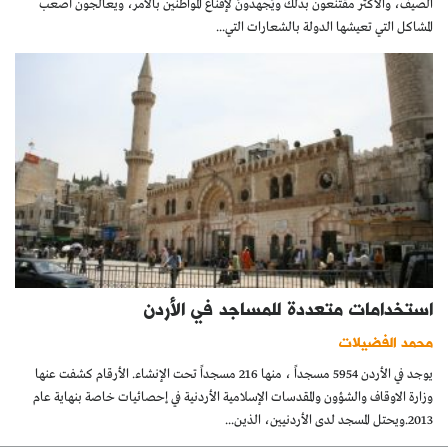
الصيف، والأكثر مقتنعون بذلك ويَجهدونَ لإقناع المواطنين بالأمر، ويعالجون أصعب
المشاكل التي تعيشها الدولة بالشعارات التي...
استخدامات متعددة للمساجد في الأردن
محمد الفضيلات
يوجد في الأردن 5954 مسجداً ، منها 216 مسجداً تحت الإنشاء. الأرقام كشفت عنها
وزارة الاوقاف والشؤون والمقدسات الإسلامية الأردنية في إحصائيات خاصة بنهاية عام
2013.ويحتل المسجد لدى الأردنيين، الذين...