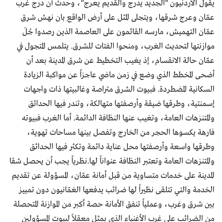
يقول الأردنيون "الجديد يدرج والقديم يعرج"، وحدث أن درج غرب
عمّان وعرج شرقها، ويتجلى المثل على أرض الواقع بان نهش شرق
عمّان التهميش، مارسه القائمون على العاصمة الذين رصدوا جُلَ
موازنتها لتحديث الغرب، ومنحوا الفتات للشرق. يتلمس المتجول في
عمّان حالة الانقسام، إذ يغيب التخطيط عن شرق المدينة بعد أن
أضحى المخطط الذي وضع في زمن ماضي عاجزاً عن مواكبة الزيادة
السكانية المضطردة. فبيوت الشرق متراصة وغالبيتها ذات واجهات
إسمنتية، وطرقها ضيقة وأرصفتها متهالكة، وتندر فيها الحدائق
والمتنزهات العامة، وتغيب عنها النظافة الدائمة. أما الغرب فبيوته
فارهة يكسوها الحجر من الخارج وتفصل بينها مساحات تهوية،
وطرقها واسعة وأرصفتها محل عناية دائمة وتكثر فيها الحدائق
والمتنزهات العامة وتعتبر النظافة عنواناً لها.نظرياً يجب أن يحصل شقا
المدينة على خدمات متساوية من قبل أمانة عمّان، المسؤولة عن تقديم
الخدمة والتي تتلقى نظيراً لها ضرائب يدفعها العَمّانيون دون تمييز
بين شرق وغرب، وعملياً تنفق الأمانة حصة أكبر من الموازنة المتحصلة
من الضرائب على غرب الأغنياء الذي يمثل معقلاً لبيوت المسؤولين