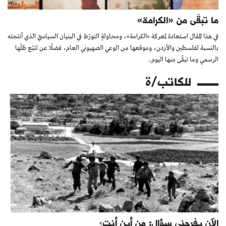
ما تبقّى من «الكرامة»
في هذا المقال استعادة لمعركة «الكرامة»، ومحاولةٍ التورّط في البنيان السياسيّ الذي أنتجته
بالنسبة لفلسطين والأردن، وموقعها من الوعي الصهيوني العام، فضلًا عن تتبّع ظلّها
الرسمي وما تبقّى منها اليوم..
للكاتب/ة
الآن يفرحني سؤال: من أين أنت؟