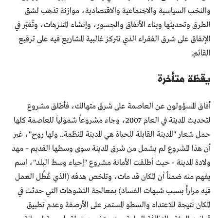
والنخب السياسية والاجتماعية والاقتصادية، موازنة تذهب لشق
الطرق وتحديثها وبناء الأنفاق والجسور، وإنشاء المتنزهات، وتُقتِر في
الإنفاق على شرق الفقراء الذي تتركز غالبية المشاريع فيه على ترقيع
القائم.
يقظة متأخرة
أفاق المسؤولون عن العاصمة على شرق متهالك، فأطلق مشروع
لتحديث المدينة في العام 2007، وجاء مشروعاً شمولياَ للعاصمة كلها
حمل شعار "المدينة القابلة للحياة هي المدينة المنظمة.. ولها روح"، غير
أن هذا المشروع لم يشمل من شرق المدينة سوى وسطها القديم – مهد
ولادة المدينة - حيث أطلقت الأمانة مشروع "إحياء وسط البلد"، اسم
يفهم منه ضمناً أن المكان قد مات، وتلخص هدفه (الذي عُطِّل العمل
فيه مراراً بسبب شبهات الفساد) بمعالجة التشوهات التي حدثت في
المكان نتيجة للاعتداء والسطو المستمر على الأرصفة وعدم تطبيق