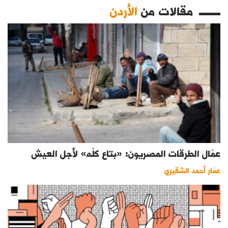
مقالات من
الأردن
عمّال الطرقات المصريون: «بتاع كلّه» لأجل العيش
عمّار أحمد الشقيري