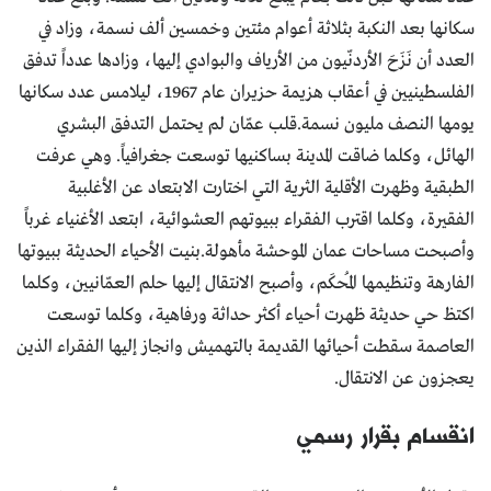
سكانها بعد النكبة بثلاثة أعوام مئتين وخمسين ألف نسمة، وزاد في
العدد أن نَزَحَ الأردنّيون من الأرياف والبوادي إليها، وزادها عدداً تدفق
الفلسطينيين في أعقاب هزيمة حزيران عام 1967، ليلامس عدد سكانها
يومها النصف مليون نسمة.قلب عمّان لم يحتمل التدفق البشري
الهائل، وكلما ضاقت المدينة بساكنيها توسعت جغرافياً. وهي عرفت
الطبقية وظهرت الأقلية الثرية التي اختارت الابتعاد عن الأغلبية
الفقيرة، وكلما اقترب الفقراء ببيوتهم العشوائية، ابتعد الأغنياء غرباً
وأصبحت مساحات عمان الموحشة مأهولة.بنيت الأحياء الحديثة ببيوتها
الفارهة وتنظيمها المُحكَم، وأصبح الانتقال إليها حلم العمّانيين، وكلما
اكتظ حي حديثة ظهرت أحياء أكثر حداثة ورفاهية، وكلما توسعت
العاصمة سقطت أحيائها القديمة بالتهميش وانجاز إليها الفقراء الذين
يعجزون عن الانتقال.
انقسام بقرار رسمي