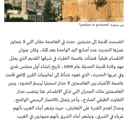
من مدونة "jordan in pictures"
انقسمت المدينة إلى مدينتين. حدث في العاصمة عمّان التي لا يتجاوز
عمرُها الحديث عدد أصابع اليد الواحدة بعد المئة، وكان عنوان
الانقسام طبقياً. فنشأت عاصمة الفقراء في شرقها القديم الذي يمثل
مهد ولادة المدينة الحديثة عام 1909، تاريخ إنشاء أول مجلس بلدي.
وفي غربها الحديث، الذي تعود نشأتهُ إلى ثمانينيات القرن الماضي قامت
عاصمة الأغنياء.بين العاصمتين لا جدار اسمنتيا يُرسمُ الحدود، وبين
العاصمتين مئات الجدران التي تذكي الانقسام. هنا ينتصب جدار
التفاوت الطبقي الصارخ، وأخر يتمثل بالانحياز الرسمي الواضح،
وجدارٌ لعدم القدرة على التعايش، حيث يشعر أبناء الغرب بأنهم
غرباء في الشرق، ويشعر أبناء الشرق بأنهم منبوذون في الغرب.