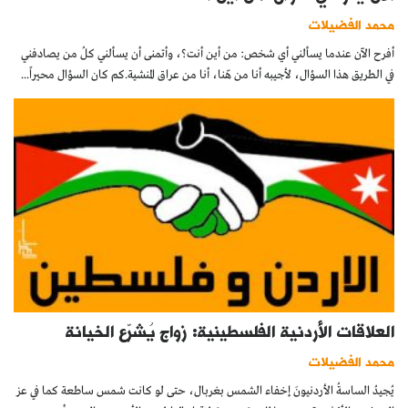
محمد الفضيلات
أفرح الآن عندما يسألني أي شخص: من أين أنت؟، وأتمنى أن يسألني كلُ من يصادفني
في الطريق هذا السؤال، لأجيبه أنا من هّنا، أنا من عراق المنشية.كم كان السؤال محيراً...
العلاقات الأردنية الفلسطينية: زواج يُشرّع الخيانة
محمد الفضيلات
يُجيدُ الساسةُ الأردنيونَ إخفاء الشمس بغربال، حتى لو كانت شمس ساطعة كما في عز