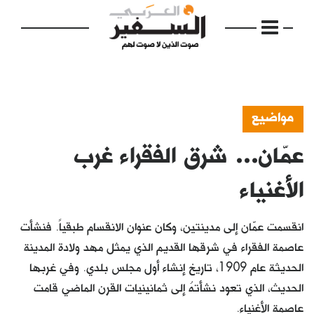
مواضيع
عمّان... شرق الفقراء غرب
الرئيسية
مواضيع
الأغنياء
إفتتاحية
انقسمت عمّان إلى مدينتين، وكان عنوان الانقسام طبقياً. فنشأت
فكرة
عاصمة الفقراء في شرقها القديم الذي يمثل مهد ولادة المدينة
الحديثة عام 1909، تاريخ إنشاء أول مجلس بلدي. وفي غربها
دفاتر
الحديث، الذي تعود نشأتهُ إلى ثمانينيات القرن الماضي قامت
بالصورة
عاصمة الأغنياء.