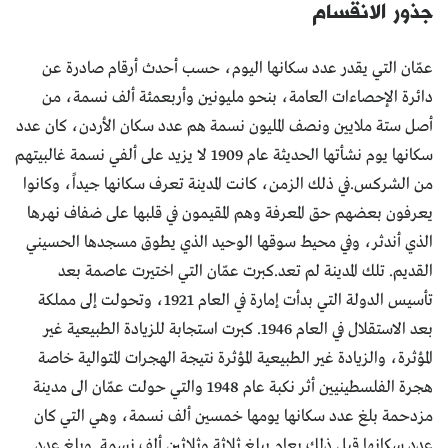
جذور الانقسام
عمّان التي يقدر عدد سكانها اليوم، حسب أحدث أرقام صادرة عن
دائرة الإحصاءات العامة، بنحو مليونين وأربعمئة ألف نسمة، من
أصل ستة ملايين ونصف المليون نسمة هم عدد سكان الأردن، كان عدد
سكانها يوم نشأتها الحديثة عام 1909 لا يزيد على ألفي نسمة غالبيتهم
من الشركس.في ذلك الزمن، كانت المدينة تعرف سكانها جيداً، وكانوا
يعرفون بعضهم حق المعرفة وهم المقيمون في قلبها على ضفاف نهرها
الذي أندثر، وفي محيط سوقها الوحيد الذي يطوق مسجدها الحسيني
القديم. تلك المدينة لم تعد.كبرت عمّان التي اختيرت عاصمة بعد
تأسيس الدولة التي بدأت إمارة في العام 1921، وتحولت إلى مملكة
بعد الاستقلال في العام 1946. كبرت استجابة للزيادة الطبيعية غير
المؤثرة، والزيادة غير الطبيعية المؤثرة نتيجة الهجرات المتوالية خاصة
هجرة الفلسطينيين أثر نكبة عام 1948 والتي حولت عمّان الى مدينة
مزدحمة بلغ عدد سكانها يومها خمسين ألف نسمة، وهي التي كان
عدد سكانها قبل ذلك بعام يبلغ ثلاثة وثلاثين ألف نسمة. وبلغ عدد