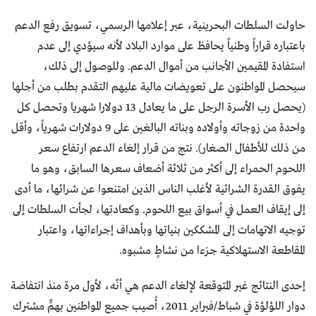
حاولت السلطات البحرينية، عبر إعلامها الرسمي، تسويق رفع الدعم
باعتباره قراراً وطنياً يحافظ على موارد البلاد لأنه سيؤدي إلى عدم
استفادة المقيمين الأجانب من أموال الدعم. وللوصول إلى ذلك،
سيحصل المواطنون على تعويضات مالية عليهم التقدم بطلب من أجلها
(يحصل رب الأسرة الرجل على ما يعادل 13 دولارا شهريا وتحصل كل
واحدة من زوجاته وأولاده وبناته البالغين على 9 دولارات شهرياً، وأقل
من ذلك للأطفال الصغار). نتج من قرار إلغاء الدعم ارتفاع سعر
اللحوم الحمراء إلى أكثر من ثلاثة أضعاف سعرها السابق، وهو ما
يفوق القدرة الشرائية لأغلب الناس الذين امتنعوا عن شرائها، ما أدى
إلى إيقاف العمل في أسواق بيع اللحوم. وكعادتها، لجأت السلطات إلى
توجيه الاتهامات إلى المشككين بنياتها وبأهداف إجراءاتها، واعتبار
المقاطعة الاستهلاكية جزءا من نشاطٍ مشبوه.
إحدى النتائج غير المتوقعة لإلغاء الدعم هي أنّه، لأول مرة منذ انتفاضة
دوار اللؤلؤة في شباط/فبراير 2011، أُصيب جميع المواطنين بهمٍّ مشترك