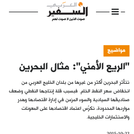
مواضيع
"الريع الأمني": مثال البحرين
الرئيسية
مواضيع
تتأثر البحرين أكثر من غيرها من بلدان الخليج العربي من
إفتتاحية
انخفاض سعر النفط الخام. فبسبب قلة إنتاجها النفطي وضعف
صناديقها السيادية والسوء المزمن في إدارة اقتصادها وهدر
فكرة
مواردها المحدودة، تكرَّس اعتماد اقتصادها على المعونات
دفاتر
والاستثمارات الخليجية.
بالصورة
2015-10-22