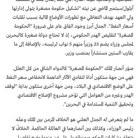
أيلول/سبتمبر الماضي عن نيته "تشكيل حكومة مصغرة يتولى إدارتها
ولي العهد بهدف التعاطي مع تطورات الأوضاع المالية بسبب تقلبات
أسعار النفط". الجدل أبرز وجود اتفاق عام على ضرورة "الحكومة
المصغرة" لتقليص الهدر الحكومي، إذ لا تحتاج دولة صغيرة كالبحرين
لمجلس وزراء يضم 23 وزيراً منهم 5 نواب لرئيسه، بالإضافة إلى ما
يقارب الستين مستشاراً بمنصب وزير.
صوّر أنصار الملك "الحكومة المصغرة" كالدواء الشافي من كل العلل.
فهي من جهة ستكون أداة لتفادي الآثار الداهمة لانخفاض سعر النفط
على الوضع الاقتصادي في البلاد، ومن جهة أخرى ستكون بداية "لوقف
الهدر وغيره من العوامل التي تؤخر مشروع الإصلاح الاقتصادي
وتحقيق التنمية المستدامة في البحرين".
ما لم يتعرض له الجدل العلني هو الخلاف المزمن بين الملك وعمِّه
رئيس الوزراء، وكذلك بين أنصارهما في العائلة الحاكمة. الخلافُ لا
يتعلق بشكليات الحكم ورمزياته بل على مَن مِنهما يضع تفاصيل