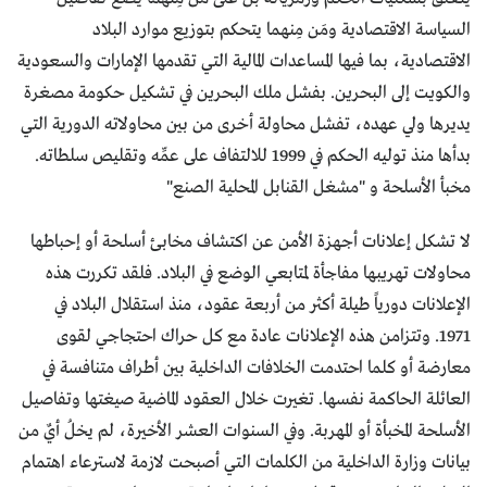
السياسة الاقتصادية ومَن مِنهما يتحكم بتوزيع موارد البلاد
الاقتصادية، بما فيها المساعدات المالية التي تقدمها الإمارات والسعودية
والكويت إلى البحرين. بفشل ملك البحرين في تشكيل حكومة مصغرة
يديرها ولي عهده، تفشل محاولة أخرى من بين محاولاته الدورية التي
بدأها منذ توليه الحكم في 1999 للالتفاف على عمِّه وتقليص سلطاته.
مخبأ الأسلحة و "مشغل القنابل المحلية الصنع"
لا تشكل إعلانات أجهزة الأمن عن اكتشاف مخابئ أسلحة أو إحباطها
محاولات تهريبها مفاجأة لمتابعي الوضع في البلاد. فلقد تكررت هذه
الإعلانات دورياً طيلة أكثر من أربعة عقود، منذ استقلال البلاد في
1971. وتتزامن هذه الإعلانات عادة مع كل حراك احتجاجي لقوى
معارضة أو كلما احتدمت الخلافات الداخلية بين أطراف متنافسة في
العائلة الحاكمة نفسها. تغيرت خلال العقود الماضية صيغتها وتفاصيل
الأسلحة المخبأة أو المهربة. وفي السنوات العشر الأخيرة، لم يخلُ أيٌ من
بيانات وزارة الداخلية من الكلمات التي أصبحت لازمة لاسترعاء اهتمام