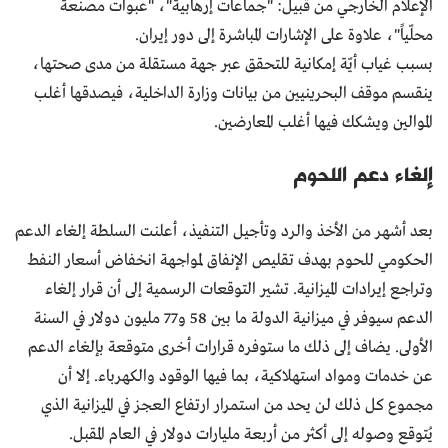
الإعلام الخارجي من قبيل: "جماعات إرهابية"، "عبوات مصنعة
محلّياً"، علاوة على الإشارات المباشرة إلى دور إيران.
بسبب غياب أيّة إمكانية للتحقق عبر جهة مستقلة من مدى صحتها،
ينقسم موقف البحرينيين من بيانات وزارة الداخلية، فيصدقها أغلب
الموالين ويشكك فيها أغلب المعارضين.
إلغاء دعم اللحوم
بعد أشهر من الأخذ والرد وتأجيل التنفيذ، أعلنت السلطة إلغاء الدعم
الحكومي للحوم بهدف تقليص الإنفاق لمواجهة انخفاض أسعار النفط
وتراجع إيرادات الميزانية. تشير التوقعات الرسمية إلى أن قرار إلغاء
الدعم سيوفر في ميزانية الدولة ما بين 58 و77 مليون دولار في السنة
الأولى. يضاف إلى ذلك ما ستوفره قرارات أخرى متوقعة بإلغاء الدعم
عن خدمات ومواد استهلاكية، بما فيها الوقود والكهرباء. إلا أن
مجموع كل ذلك لن يحد من استمرار ارتفاع العجز في الميزانية الذي
يُتوقع وصوله إلى أكثر من أربعة مليارات دولار في العام المقبل.