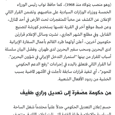
(وهو منصب يتولاه منذ 1968)، كما حافظ نواب رئيس الورزاء
الخمسة ووزراء الوزارات السيادية على مناصبهم. وتضمن القرار الثاني
الإعلان عن الكشف عن مخبأ للمتفجرات تحت الأرض في أحد المنازل،
وعن ضبط موقع آخر في القرية نفسها يستخدم كورشة لتصنيع
القنابل. وفي مطلع الشهر الجاري، نشرت وسائل الإعلام قراريْن
حكوميين آخرين، أعلن أولهما طرد القائم بأعمال السفارة الإيرانية
لدى البحرين وسحب سفير البحرين لدى طهران. وفصّل البيان سلسلة
أسباب للقرار من بينها "استمرار التدخل الإيراني في شؤون البحرين".
أما القرار الثاني فتعلق بالبدء في إجراءات "رفع الدعم الحكومي
للحوم"، أي تنفيذ قرارات سابقة تأجلت في الأشهر الماضية بسبب
الخشية من ردود الأفعال الشعبية.
من حكومة مصّغرة إلى تعديل وزاري طفيف
حسم إعلان التعديل الحكومي جدلاً علنياً محتدماً شغل الساحة
السياسية والإعلامية طيلة الفترة التي تلت إعلان الملك في منتصف