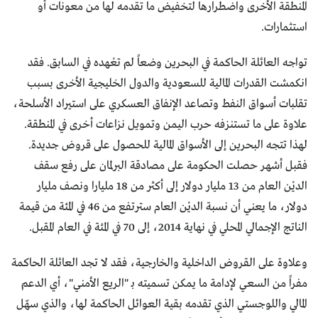
المنطقة الأخرى واضطرارها لتخفيض ما تقدمه لها من معونات أو
استثمارات.
تواجه العائلة الحاكمة في البحرين وضعاً لم تعْهده في السابق. فقد
انكمشت القدرات المالية للسعودية والدول الخليجية الأخرى بسبب
تقلبات أسواق النفط وتصاعد الإنفاق العسكري على استيراد الأسلحة،
علاوة على ما تستنزفه حرب اليمن وتمويل نزاعات أخرى في المنطقة.
لهذا تتجه البحرين إلى الأسواق المالية للحصول على قروض جديدة.
فقبل أشهر حصلت الحكومة على مصادقة البرلمان على رفع سقف
الديْن العام من 13 مليار دولار إلى أكثر من 18 مليارا ونصف مليار
دولار، ما يعني أن نسبة الديْن العام سترتفع من 46 في المئة من قيمة
الناتج الإجمالي المحلي في نهاية 2014، إلى 70 في المئة في العام المقبل.
وعلاوة على القروض الداخلية والخارجية، فقد لا تجد العائلة الحاكمة
مفراً من السعي لإدامة ما يمكن تسميته بـ "الريع الأمني"، أي الدعم
المالي واللوجستي الذي تقدمه بقية العوائل الحاكمة لها، والذي سهّل