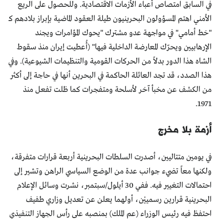
في السابق امتصاص أعباء الأزمات الاقتصادية. وللحصول على الريع
الأمني اهتم المسؤولون البحرينيون طيلة العقود الماضية بإبراز بلادهم كـ
"خط أمامي" في مواجهة عدو مشترك "يحوك المؤامرات ويجند
الإرهابيين ويحرّك المعارضة الداخلية فيها" (أُعطيت إيران منذ سقوط
الشاه هذا الدور بدلاً من الحركات القومية والتنظيمات الشيوعية). وفي
هذا الصدد، قد تجد العائلة الحاكمة في البحرين أنها في حاجة إلى أكثر
من الكشف عن مخبأ آخر لأسلحة ومتفجرات كما ظلت تفعل منذ
1971.
أزمة بلا مخرج
في يومين متتاليين، أصدرت السلطات البحرينية أربعة قرارات متفرقة،
ولكنها معاً تضيء جوانب عدة من الوضع السياسي الراهن وتشير إلى
احتمالات التغيير فيه. ففي 30 أيلول/سبتمبر، نشرت وسائل الإعلام
البحرينية قرارين رسمييْن، أولهما يعلن عن تعديل وزاري طفيف
احتفظ فيه رئيس الوزراء (عم الملك) بمنصبه على رأس الجهاز التنفيذي