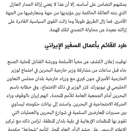
يمكنهم التضامن على أساسه. إلا أن هذا لا يعني إزالة الجدار العازل
الذي بنته العائلة الحاكمة بين مؤيديها من جهة ومعارضيها من الجهة
الأخرى. فما زال الطريق طويلاً وما زالت القوى السياسية القادرة على
إزالته بعيدة عن محاولة التصدي لتلك المهمة.
طرد القائم بأعمال السفير الإيراني
توقيت إعلان الكشف عن مخبأ الأسلحة وورشة القنابل المحلية الصنع
جاء قبل ساعات من مشاركة وزير خارجية البحرين في اجتماع لوزير
الخارجية الأميركي جون كيري مع وزراء خارجية بلدان مجلس التعاون
الخليجي في نيويورك. كرّر الوزير في ذلك الاجتماع، وفي خطابه باسم
البحرين أمام الجمعية العامة للأمم المتحدة، اتهم إيران بالوقوف وراء
الحركة الاحتجاجية في البحرين. واستند إلى بيانات حكومته ليساوي
بين مسيرات المعارضين السلمية في شوارع البحرين والعمليات التي
تقوم بها المنظمات الإرهابية في بقية بلدان المنطقة. تزامن ذلك مع تركيز
الإعلام الرسمي على حشد الرأي العام المحلي لتأييد "شجاعة" حكومة