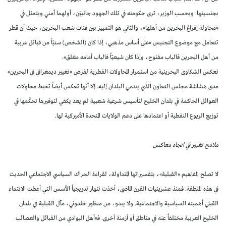
بجنسيتها. وبحسب الوزير، ترى حكومته في تلك الجهود جانبيْن، أولهما أمني ويتمثل في
«محاولة إفراغ البحرين من أهلها»، والثاني هو التمييز بين فئات شعب البحرين، حيث أن قطر
تتعامل مع موضوع التجنيس «على أساس مذهبي، إذا كان (الشخص) سنيّاً من قبائل عربية
من أهل البحرين فالباب مفتوح، وإذا كان شيعيّاً فالباب أمامه مغلق».
تعكس الشكاوى البحرينية من استمرار المحاولات القطرية لفرض «تغيير ديمغرافي في البحرين»
مدى هشاشة مجلس التعاون الذي ينتمي البلدان إليه. إلا أنها تعكس أيضاً تخبط محاولات
العوائل الحاكمة في بلدان الخليج لتأسيس شرعية شعبية لم يعد يكفي لتوفيرها تحكّمها في
توزيع الريوع النفطية أو اعتمادها على دعم الولايات المتحدة الأميركية لها.
ملامح تغيير في اتجاه معاكس
لا تصلح المفاهيم «القبلية»، بتفسيراتها المتداولة، لقراءة الحراك السياسي الاجتماعي الحديث
في هذه المنطقة. فمنذ عشرينيات القرن الماضي، أخذت تنهار تدريجياً الأسس التي أعطت الانتماء
القبلي أهميته السياسية والاجتماعية. ولا يبدو، من منظور خلدوني، مآل القبلية في بلدان
الخليج العربية مختلفاً عنه في مناطق أو أزمنة أخرى. فـ«أهل البوادي من القبائل والعصائب