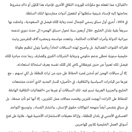
«القبائل» عما تفعله مع مكوِّنات الموروث الثقافي الأخرى. فإحياء هذا المكوِّن أو ذاك مشروط
بحاجتها إليه لإسناد شرعية سلطتها أو لتفعيل أدوات ممارستها لتلك السلطة.
في 1974، أُجري أول سباق رسمي للجِمال تحت رعاية الملك فيصل في السعودية، ولحقت بها
سريعاً بقية بلدان الخليج. خلال أربعين سنة تحول «سباق الهجن» إلى حدث دوري تدعمه
ميزانية الدولة وأمراء العائلات الحاكمة، وتتعدد مواسمه ويحضره آلاف المتفرجين وتبث
فقراته القنوات الفضائية. بل وأصبح لهذه السباقات اتحاداً رياضياً يتولى تنظيم بطولة
خليجية سنوية تحظى بدعم حكومي وبرعاية الشركات الكبرى والمصارف. ربما بدت مبادرة الملك
فيصل تلك تعبيراً عن حنين غيرعقلاني لماضٍ كان الملك نفسه يعرف استحالة استعادته.
إلا أن سباقات الهجن لم تُدشن لمجرد الحفاظ على جزء من تراث المنطقة بل لكي تسهم ، مع
غيرها من المبادرات السياسية والثقافية، في «تأصيل» المسار الجديد الذي أخذت مجتمعات
الخليج والجزيرة العربية تسير فيه. تلك السباقات أو غيرها من «الفعاليات الثقافية الهادفة
للحفاظ على التراث» أبهجت كثيرين وفتحت مجالات عمل لكثيرين، إلا أنها لم تأتِ صدفة، بل
في سياقٍ يتضمن أيضاً منهجه انتهاكات حقوق الإنسان، وانتشار الفساد، وتوسيع التواجد
العسكري الأجنبي في بلدان المنطقة، وإزالة معيقات الاستثمارات الأجنبية فيها، علاوة على فتح
أسواق العمل الخليجية لملايين المهاجرين.