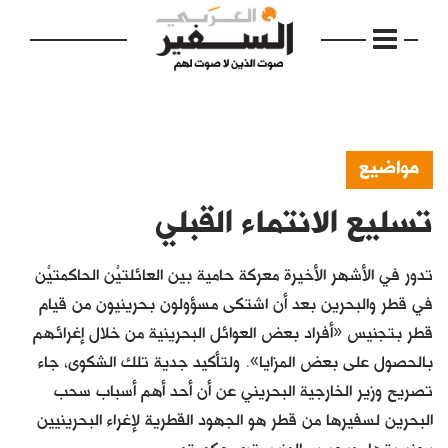
مواضيع
تسليع الانتماء القبلي
الرئيسية
مواضيع
تدور في الأشهر الأخيرة معركة حامية بين العائلتيْن الحاكمتيْن
إفتتاحية
في قطر والبحرين بعد أن اشتكى مسؤولون بحرينيون من قيام
قطر بتجنيس «أفراد بعض العوائل البحرينية من خلال إغرائهم
فكرة
بالحصول على بعض المزايا». ولتأكيد جدية تلك الشكوى، جاء
دفاتر
تصريح وزير الخارجية البحريني عن أن أحد أهم أسباب سحب
البحرين لسفيرها من قطر هو الجهود القطرية لإغراء البحرينيين
بالصورة
بجنسيتها. وبحسب الوزير، ترى حكومته