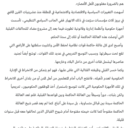
هم بالضرورة مغلوبون لأهل الأمصار».
أسهمت التغييرات السياسية والاقتصادية والاجتماعية في المنطقة منذ عشرينيات القرن الماضي
في بروز ثلاث مؤسسات سرّعت في ذلك الانهيار. ففي الجانب السياسي التنظيمي، تأسست
أجهزة حكومية وأنظمة إدارية وقانونية تطورت فيما بعد إلى مشروع مضاد للتحالفات القبلية
التي أوصلت هذه العائلة الحاكمة أو تلك إلى سدة الحكم.
وأصبح لدى كل عائلة حاكمة قوات نظامية لحفظ الأمن ولتثبيت سلطتها على الأراضي التي
تقع تحت سيطرتها. وبسبب التوسع التدريجي في عديد تلك القوات، توسّع أيضاً تجنيد
عناصرها ليشمل فئات أخرى من داخل البلاد وخارجها.
وكما خسر القبلي وظيفته القتالية التي عاش عليها، فهو لم يتمكن من الانخراط في الإدارة
الحكومية لعدم تأهيله، فانفتح الباب أمام المتعلمين من أهل المدن أو من بلدان أخرى للانخراط
في تلك الأجهزة الحكومية التي كانت تتوسع باستمرار. أخذ الموظفون الحكوميون، تدريجياً
ولكن بثبات، دوراً وسيطاً بين العائلة الحاكمة وبين قواعدها القبلية. فلم تعد العائلة
الحاكمة سيدة بين قبائل متساوية، بل سيدة على أتباع. كما لم يعد قصر شيخ العائلة
الحاكمة مفتوحاً كما كانت خيمته مفتوحة أمام شيوخ القبائل الذين تحالفوا معه قبل سنوات
قليلة.