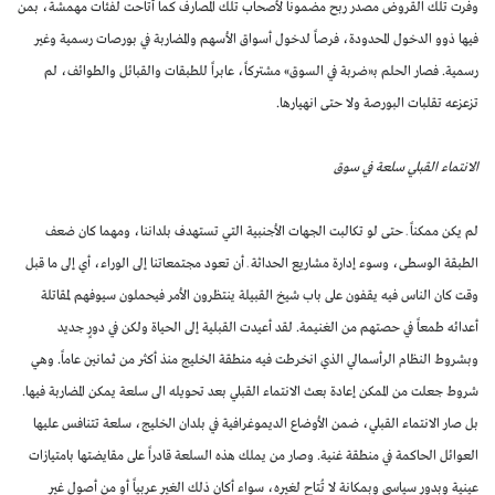
وفرت تلك القروض مصدر ربح مضموناً لأصحاب تلك المصارف كما أتاحت لفئات مهمشة، بمن
فيها ذوو الدخول المحدودة، فرصاً لدخول أسواق الأسهم والمضاربة في بورصات رسمية وغير
رسمية. فصار الحلم بـ«ضربة في السوق» مشتركاً، عابراً للطبقات والقبائل والطوائف، لم
تزعزعه تقلبات البورصة ولا حتى انهيارها.
الانتماء القبلي سلعة في سوق
لم يكن ممكناً ـ حتى لو تكالبت الجهات الأجنبية التي تستهدف بلداننا، ومهما كان ضعف
الطبقة الوسطى، وسوء إدارة مشاريع الحداثة ـ أن تعود مجتمعاتنا إلى الوراء، أي إلى ما قبل
وقت كان الناس فيه يقفون على باب شيخ القبيلة ينتظرون الأمر فيحملون سيوفهم لمقاتلة
أعدائه طمعاً في حصتهم من الغنيمة. لقد أعيدت القبلية إلى الحياة ولكن في دورٍ جديد
وبشروط النظام الرأسمالي الذي انخرطت فيه منطقة الخليج منذ أكثر من ثمانين عاماً. وهي
شروط جعلت من الممكن إعادة بعث الانتماء القبلي بعد تحويله الى سلعة يمكن المضاربة فيها.
بل صار الانتماء القبلي، ضمن الأوضاع الديموغرافية في بلدان الخليج، سلعة تتنافس عليها
العوائل الحاكمة في منطقة غنية. وصار من يملك هذه السلعة قادراً على مقايضتها بامتيازات
عينية وبدور سياسي وبمكانة لا تُتاح لغيره، سواء أكان ذلك الغير عربياً أو من أصول غير