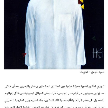
حميد خزعل - الكويت
تدور في الأشهر الأخيرة معركة حامية بين العائلتيْن الحاكمتيْن في قطر والبحرين بعد أن اشتكى
مسؤولون بحرينيون من قيام قطر بتجنيس «أفراد بعض العوائل البحرينية من خلال إغرائهم
بالحصول على بعض المزايا». ولتأكيد جدية تلك الشكوى، جاء تصريح وزير الخارجية البحريني
عن أن أحد أهم أسباب سحب البحرين لسفيرها من قطر هو الجهود القطرية لإغراء البحرينيين