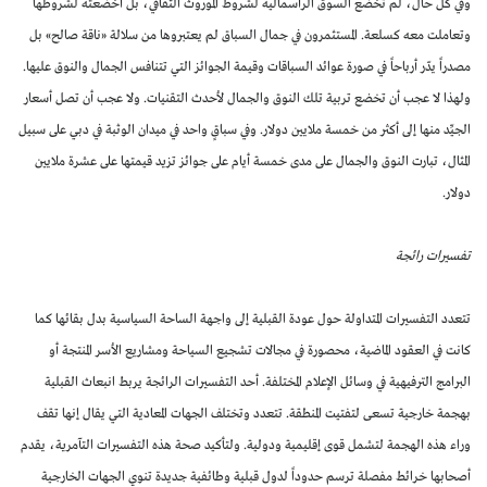
وفي كل حال، لم تخضع السوق الرأسمالية لشروط الموروث الثقافي، بل أخضعته لشروطها
وتعاملت معه كسلعة. المستثمرون في جمال السباق لم يعتبروها من سلالة «ناقة صالح» بل
مصدراً يدّر أرباحاً في صورة عوائد السباقات وقيمة الجوائز التي تتنافس الجمال والنوق عليها.
ولهذا لا عجب أن تخضع تربية تلك النوق والجمال لأحدث التقنيات. ولا عجب أن تصل أسعار
الجيِّد منها إلى أكثر من خمسة ملايين دولار. وفي سباقٍ واحد في ميدان الوثبة في دبي على سبيل
المثال، تبارت النوق والجمال على مدى خمسة أيام على جوائز تزيد قيمتها على عشرة ملايين
دولار.
تفسيرات رائجة
تتعدد التفسيرات المتداولة حول عودة القبلية إلى واجهة الساحة السياسية بدل بقائها كما
كانت في العقود الماضية، محصورة في مجالات تشجيع السياحة ومشاريع الأسر المنتجة أو
البرامج الترفيهية في وسائل الإعلام المختلفة. أحد التفسيرات الرائجة يربط انبعاث القبلية
بهجمة خارجية تسعى لتفتيت المنطقة. تتعدد وتختلف الجهات المعادية التي يقال إنها تقف
وراء هذه الهجمة لتشمل قوى إقليمية ودولية. ولتأكيد صحة هذه التفسيرات التآمرية، يقدم
أصحابها خرائط مفصلة ترسم حدوداً لدول قبلية وطائفية جديدة تنوي الجهات الخارجية