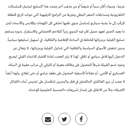
عربية، وسواء أكان سنياً أو شيعياً أو من مذهب آخر.
يتمدد هذا التسليع ليشمل المسلسلات
التلفزيونية ومسابقات الشعر النبْطي وغيرها من البرامج الترفيهية التي حولت تاريخ المنطقة
المركّب إلى ما يشبه سيناريو لمسلسل بدوي. ففيها تختفي كل اللهجات والملابس والأسماء لتبرز
ما يعيد الحنين لعهد جميل كان فيه البدوي رمزاً للتلاحم الاجتماعي والاستقرار. بدوره يساهم
تسليع القبلية برمزياتها المختلفة في الساحة الإعلامية والثقافية، في تسهيل تسليعها سياسياً.
وحين تنتعش الأسواق السياسية والثقافية التي تتداول القبلية ورمزياتها، لا يتعالى عن
الدخول إليها فاعل سياسي أو ثقافي. لهذا لا يثير العجب إعادة الاعتبار للانتماء القبلي ليصبح
وجود اسم القبيلة شرطاً للحصول على وظائف معينة أو للترقي إلى مراتب معينة في السلك
العسكري أو الأمني، أو مفتاحاً لأسبقية الحصول على مقعد دراسي أو حتى لعلاج. ولهذا أيضاً
لا عجب أن نرى العائلتيْن الحاكمتيْن في قطر والبحرين تتنافسان على تجنيس أبناء «القبائل
الاصيلة» بدلاً من الاتفاق على إصدار تشريعات «الجنسية الخليجية الموحدة».