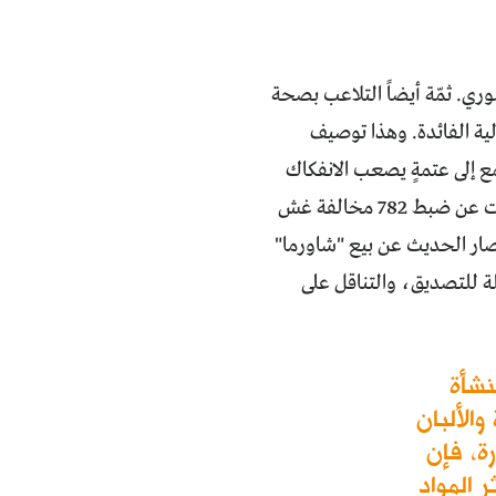
ري. ثمّة أيضاً التلاعب بصحة
الية الفائدة. وهذا توصيف
 إلى عتمةٍ يصعب الانفكاك
منها، إذ يكفي أن نعلم أنَّ مديرية التجارة الداخلية وحماية المستهلك بدمشق أعلنت عن ضبط 782 مخالفة غش
83 مخالفة خاصة باللحوم، وصار الحديث عن بيع "شاورما"
 للتصديق، والتناقل على
 الأولى من العام الماضي تمَّ إغلاق 124 منشأة
الألبان
رة، فإن
 المواد