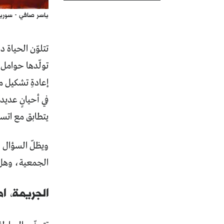
ياسر صافي - سوريا
تتلوّن الحياة 
تولّدها حوامل ا
إعادةِ تشكيل م
في أحيانٍ عدي
يتطابق مع اتسا
ويظلّ السؤال ا
الجمعية، وهل 
الجريمة، ا