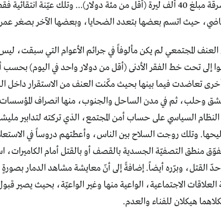
دمشق لأجل سرقة مبلغ 40 ألف ليرة (أقل من مئة دولار)... وتلك عيّنة ان
اضي، حيث اتسم بعضها بتعدد الضحايا، وبعضها الآخر بصغر عمر القاتل (
اً أخرى تعاضدت فيما بينها بحيث مكّنت العنف من الاستقرار داخل الب
مشق وحلب، ثم في مدن الساحل والجنوب، منها انصراف المؤسسات ال
النظام السياسي على حساب أمن المجتمع، الذي تركته لتدابير مليشي
ها. وتلك روجت السلاح بين الناس، وأعطتهم دروساً في الاستعلاء 
تفوّق منطق التصفيّة الجسدية بالقصف أو بالقتل أمام الكاميرات،
ّ القتل، وبرّره أيضاً. إضافةً إلى أنّ معايشة مشاهد الدمار بصورةٍ
علاقات الاجتماعية، الواعية منها وغير الواعيّة، بحيث يصير قبول 
 فكلاهما هيكلان للفناء والعدم.