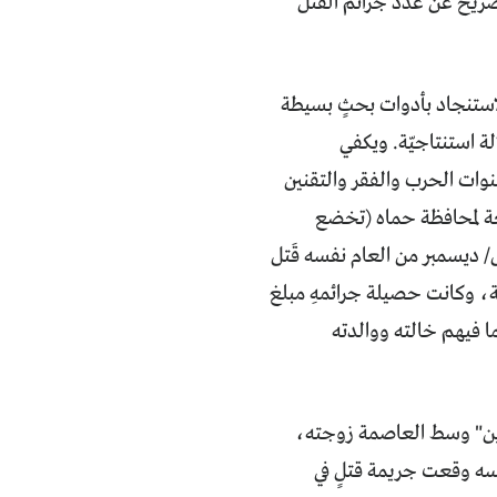
 سوريا ترويج أرقام الجرائم سنوياً، إذ أنها اكتفت عام 2017 بالتصريح عن عدد جرائم القتل
ا ينفي بالضرورة إمكانيّة الاستنجاد بأدوات بحثٍ بسيطة
لة استنتاجيّة. ويكفي
وات الحرب والفقر والتقنين
بعة لمحافظة حماه (تخضع
 وفي أواخر شهر كانون الأول/ ديسمبر من العام نفسه قَتل
، وكانت حصيلة جرائمهِ مبلغ
ما فيهم خالته ووالدته
 رجل في منطقة "ركن الدين" وسط العاصمة زوجته،
سه وقعت جريمة قتلٍ في