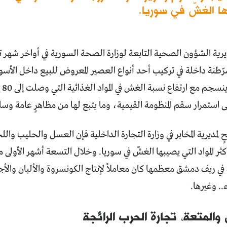
ا الغشّ في سوريا.
ة الشؤون الصحية التابعة لوزارة الصحة السورية في أواخر شهر تش
رّطنة داخلة في تركيب أحد أنواع العصير المعروض للبيع داخل الأسو
 استمرار سقم المنظومة القيمية، وما يتبع لها من مظاهرٍ عامة وسل
مديرية المخابر في وزارة التجارة الداخلية فإن العسل والحليب وال
في ريف دمشق معظمها كان معاملاً لإنتاج الكونسروة والألبان والأج
.. وغيرها.
والمتعة، تجارة الحرب الرائجة