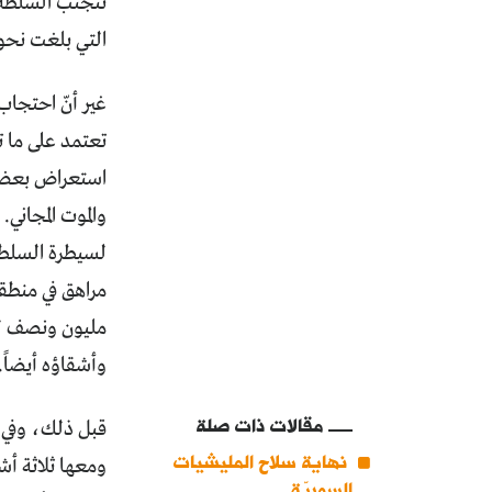
التي بلغت نحو 570 جريمة، وقع أغلبها في العاصمة وري
تعتمد على ما ت
استعراض بعض تل
والموت المجاني
مراهق في منطق
مليون ونصف ليرة
وأشقاؤه أيضاً.
مقالات ذات صلة
نهاية سلاح المليشيات
ومعها ثلاثة أ
السوريّة