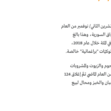
رين الثاني/ نوفمبر من العام
اق السورية، وهذا بالغ
الخطورة لكنه ينسجم مع ارتفاع نسبة الغش في المواد الغذائية التي وصلت إلى 80 في المئة خلال عام 2018،
وكيّات "براغماتية" خالصة.
لحوم والزيوت والمشروبات
والعصائر هي أكثر المواد التي يصيبها الغشّ في سوريا. وخلال التسعة أشهر الأولى من العام الماضي تمَّ إغلاق 124
بان والخبز ومحال لبيع