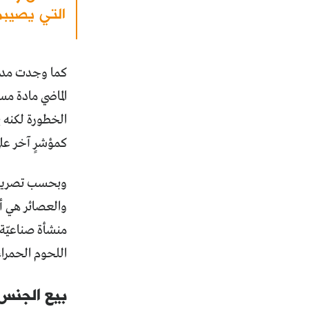
التي يصيبه
كما وجدت مديري
الماضي مادة مس
كمؤشرٍ آخر على
وبحسب تصريحٍ ل
منشأة صناعيّة 
اللحوم الحمراء
بيع الجنس 