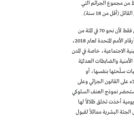
تقائية فقط من مجموع الجرائم التي
أقل من 18 سنة).
وهذا النوع من العنف المجتمعي لم يكن مألوفاً في جرائم الأعوام التي سبقت، ليس فقط لأن نحو 70 في المئة من
السوريين انزلقوا إلى تحت خط الفقر الأدنى (أقل من دولار واحد في اليوم) بحسب أرقام الأمم المتحدة لعام 2018،
نية الاجتماعية، خاصة في المدن
أمنية والضابطات العدليّة
ات سلّحتها بنفسها، أو
على القانون الجزائي وعلى
 استحضر نموذج العنف السلوكي
 يومية أخذت تخلق ظلالاً لها
الجثة البشرية مماثلاً لقبول