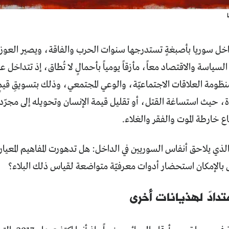
داخل سوريا بأصبغةٍ تستدرجها سنوات الحرب والفاقة، ويصير العوز إل
لسياسة والاقتصاد معاً، مأزقاً يومياً بأحمالٍ لا تُطاق، إذ تتداخل
نظومة العلاقات الاجتماعيّة، والوعي المجتمعي، وذلك بتسويقِ قي
دة، حيث استساغة القتل، أو تقليل قيمة الإنسان وتحويله إلى مجر
ع خارطة الموت والفقر والغلاء.
لذي يلاحق أنفاس السوريين في الداخل: هل تدهورت المفاهيم المعياري
بالإمكان استحضار أدوات معرفيّة متواضعة لقياس ذلك البلاء؟
متدادٌ لهذيانات أخرى