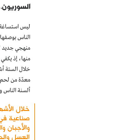
السوريون، 
ليس استساغة ال
الناس بوصفها قي
منهجي جديد لل
معدّة من لحم 
ألسنة الناس وش
صناعية في 
والأجبان وا
العسل والح