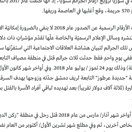
تتجنّب السلطة في
فها.
غير أنّ احتجاب الأرقام الرسمية عن الصدور عام 2018 ل
نشره وسائل الإعلام الرسميّة والخاصة علّها تقدّم مؤشراتٍ ذات دلا
ك الجرائم لتبيان هشاشة العلاقات الاجتماعية التي استفزّتها سن
. ففي يومٍ واحدٍ فقط حدثت ثلاث جرائم قتل في منطقة مصياف التا
لسيطرة السلطة) وذلك يوم 24 تموز / يوليو عام 2018.
ة "جديدة عرطوز" التابعة لريف دمشق جدّته وزوجها بهدف السرقة
 (ثلاثة آلاف دولار تقريباَ) بعد تهديده لباقي أفراد الأسرة بالقتل ب
قبل ذلك، وفي أواخر شهر آذار/ مارس من عام 2018 قتل
شخاص آخرين، ثم وفي مطلع شهر تشرين الأول/ أكتوبر من العام نف