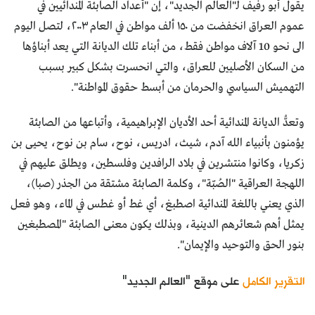
يقول أبو رفيف لـ"العالم الجديد"، إن "أعداد الصابئة المندائيين في
عموم العراق انخفضت من ١٥٠ ألف مواطن في العام ٢٠٠٣، لتصل اليوم
الى نحو 10 آلاف مواطن فقط، من أبناء تلك الديانة التي يعد أبناؤها
من السكان الأصليين للعراق، والتي انحسرت بشكل كبير بسبب
التهميش السياسي والحرمان من أبسط حقوق المواطنة".
وتعدُّ الديانة المندائية أحد الأديان الإبراهيمية، وأتباعها من الصابئة
يؤمنون بأنبياء الله آدم، شيث، ادريس، نوح، سام بن نوح، يحيى بن
زكريا، وكانوا منتشرين في بلاد الرافدين وفلسطين، ويطلق عليهم في
اللهجة العراقية "الصُبّة"، وكلمة الصابئة مشتقة من الجذر (صبا)،
الذي يعني باللغة المندائية اصطبغ، أي غط أو غطس في الماء، وهو فعل
يمثل أهم شعائرهم الدينية، وبذلك يكون معنى الصابئة "المصطبغين
بنور الحق والتوحيد والإيمان".
التقرير الكامل
على موقع "العالم الجديد"