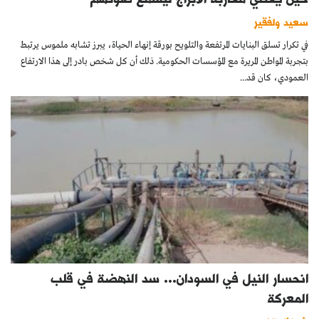
سعيد ولفقير
في تكرار تسلق البنايات المرتفعة والتلويح بورقة إنهاء الحياة، يبرز تشابه ملموس يرتبط
بتجربة المواطن المريرة مع المؤسسات الحكومية. ذلك أن كل شخص بادر إلى هذا الارتفاع
العمودي، كان قد...
انحسار النيل في السودان… سد النهضة في قلب
المعركة