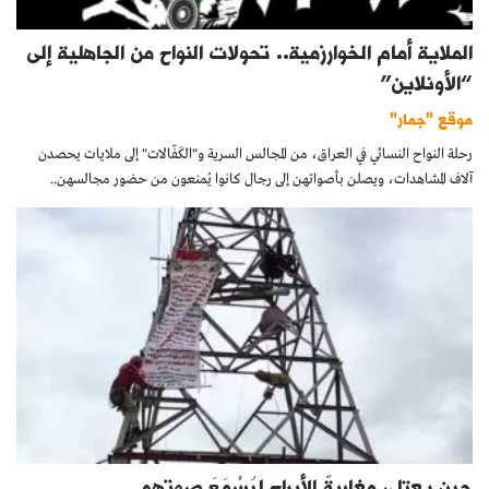
الملاية أمام الخوارزمية.. تحولات النواح من الجاهلية إلى
“الأونلاين”
موقع "جمار"
رحلة النواح النسائي في العراق، من المجالس السرية و"الكَفّالات" إلى ملايات يحصدن
آلاف المشاهدات، ويصلن بأصواتهن إلى رجال كانوا يُمنعون من حضور مجالسهن..
حين يعتلي مغاربةٌ الأبراج ليُسْمَعَ صوتهم