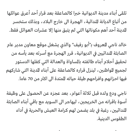
تلقى أبناء مدينة الديوانية خبرا كالصاعقة بعد قرار أحد أعرق عوائلها
من أتباع الديانة المندائية، الهجرة الى خارج البلاد، وبذلك ستخسر
المدينة أحد أهم مكوناتها التي لم يتبق منها إلا عشرات العوائل فقط.
خالد ناجي المعروف بـ"أبو رفيف" والذي يشغل موقع معاون مدير عام
الصابئة المندائيين في الديوانية، قرر الهجرة مع أسرته بعد يأسه من
تحقيق أحلام أبناء طائفته بالمساواة والعدالة التي كفلها الدستور
لجميع المواطنين، لينزل قراره كالصاعقة على أبناء المدينة التي شاركهم
فيها احزانهم وافراحهم طيلة حياته الممتدة الى اكثر من 70 عاما.
ناجي ودع ولده قبل ثلاثة أعوام، بعد عجزه عن الحصول على وظيفة
أسوة باقرانه من الخريجين، ليهاجر الى السويد مع باقي أبناء الصابئة
المندائيين، رغبة في بلد يضمن لهم كرامة العيش والحرية في أداء
الطقوس الدينية.