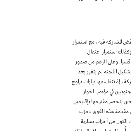
رفض المشاركة فيه، مع استمرار
ت من شباب الثورة والحراك الجنوبي السلمي الذي انطلق عام 2007 ، وكذلك استمرار اعتقال
 قسرا. وعلى الرغم من صدور
ة، إذ تتقاسمها تيارات تراوح
نوبيين في مؤتمر الحوار
حين ينحصر مقترحها بإقليمين
ي مقدمة هذه القوى «حزب
، المكون من أحزاب يسارية