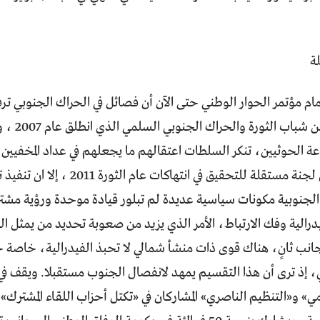
ة
ة أمام مؤتمر الحوار الوطني حتى الآن أن فصائل في الحراك الجنوبي ت
اعتقال المئا
ة الحوثيين، تنكر السلطات اعتقالهم ما يجعلهم في عداد المخفيين
للتحقيق في انتهاكات عام الثورة 2011 ، إلا ان تنفيذ تشكيل اللجنة لم يتقرر بعد.
الجنوبية مكونات سياسية عديدة لم تبلور قيادة موحدة ورؤية مشترك
درالية وفك الارتباط، الأمر الذي يزيد من صعوبة تحديد من يمثل الج
انب ثانٍ، هناك قوى ذات منشأ شمالي لا تحبذ الفيدرالية، خاصة 
 إذ ترى أن هذا التقسيم يمهد لانفصال الجنوب مستقبلا. ويقف ف
مي» و«التنظيم الناصري» المشاركان في «تكتل أحزاب اللقاء المشترك»