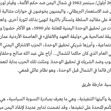
ضد الاستعمار البريطاني، واليمنيون يخوضون في حوارات متتالية ت
ة على مقاليد السلطة وتستأثر بالثروة لتهيئ بذلك لثورة أخرى. ولع
بعد ثلاث سنوات من تحقيق الوحدة اليمنية المع
يقة تصالحية هي «وثيقة العهد والاتفاق» في العاصمة الأردنية عم
جتماعية، وأبرزها شريكي تحقيق الوحدة، الحزب الاشتراكي اليمني ا
ي العام الذي كان حاكما للشمال... أزاح علي عبد الله صالح وحلفاؤ
لجنوب وضد الشريك في تحقيق الوحدة. ومثلت تلك الحرب بداية لتعمي
ان قائما في الشمال قبل الوحدة، وهو نظام عائلي قمعي.
سية خارطة طريق
جية وآليتها التنفيذية، وهي ما يعرف بمبادرة التسوية السياسية، 
مم المتحدة على تنفيذها، وقد تضمنت تدابير عديدة لإنقاذ اليمن من 