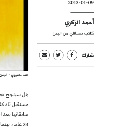
2013-01-09
أحمد الزكري
كاتب صحافي من اليمن
شارك
هند نصيري - اليمن
هل سينجح «مؤتم
مستقبل تاه كث
سابقاتها بعد 
33 عاما، بينما أبقت التسوية السياسية على حزبه مسيطراً على ما نسبته 50 في المئة من مقاعد الحكومة.