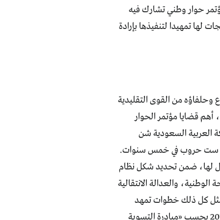
مؤتمر حوار وطني تشارك فيه
ات لها تمهيدا لتنفيذها بإرادة
ع وحلفاؤه من القوى التقليدية
هم قضايا مؤتمر الحوار
ة العربية السعودية شن
يدي، ست حروب في خمس سنوات.
ول لها، ضمن تحديد شكل نظام
الوطنية، والعدالة الانتقالية
يمثل كل ذلك خطوات تمهد
لإجراء انتخابات برلمانية ورئاسية بعد الفترة الانتقالية التي تنتهي في شباط/ فبراير 2014 بحسب «مبادرة التسوية