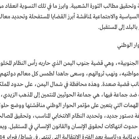
ة وتحقيق مطالب الثورة الشعبية. وابرز ما في تلك التسوية انعقاد 
لسياسية والاجتماعية لمناقشة أبرز القضايا المستفحلة وتحديد معالج
البلد إلى المستقبل.
وار الوطني
 الجنوبية»، وهي قضية جنوب اليمن الذي حاربه رأس النظام المخلو
واطنيه، ونهب ثرواتهم، وسعى جاهدا لطمس كل معالم دولتهم، أ
انب قضية صعدة. وهذه محافظة في شمال اليمن، على حدود المملك
 ضد جماعة فيها، هي جماعة الحوثيين المنتمين إلى المذهب الز
لمهمات التي يتعين على مؤتمر الحوار الوطني مناقشتها ووضع حل
 دستور جديد، وتحديد النظام الانتخابي المناسب، وتحقيق المصالحة 
حدوث انتهاكات لحقوق الإنسان والقانون الإنساني في المستقبل. و