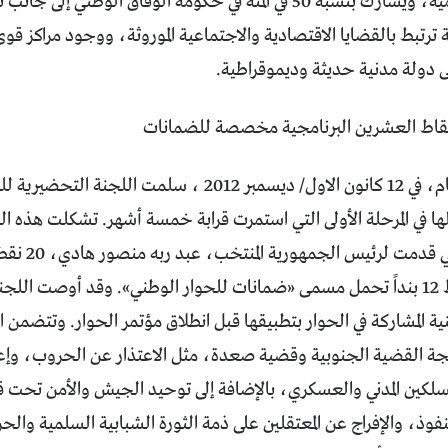
وقومية وإسلامية، ويشارك بنسبة 50 في المئة في حكومة الوفاق الوط
ترتبط بالقضايا الاقتصادية والاجتماعية الموروثة، ووجود مراكز قو
لى دولة مدنية حديثة وديموقراطية.
منذ شهر بالتمام، في 12 كانون الاول/ ديسمبر 2012 ، سلم
ها في المرحلة الأولى التي استمرت قرابة خمسة أشهر. تشكلت هذه ا
رئيس الجمهورية المنتخب، عبد ربه منصور هادي، 20 نقطة للتهيئة للحوار الوطني.
أبرز تلك النقاط 12 بنداً تحمل مسمى «ضمانات للحوار الوطني». وقد أوصت 
ية المشاركة في الحوار بتطبيقها قبل انطلاق مؤتمر الحوار. وتتضمن
لجة القضية الجنوبية وقضية صعدة، مثل الاعتذار عن الحروب، وإعادة
لسلكين المدني والعسكري، بالإضافة إلى توحيد الجيش والأمن تحت قي
لنفوذ، والإفراج عن المعتقلين على ذمة الثورة الشبابية السلمية وال