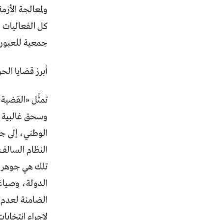
ولمعالجة الأزم
كل الفعاليات ا
جمعية للعبور ب
أبرز قضايا الح
تمثِّل «القضية
وسحق غالبية م
الوطني، إلى ج
النظام السالف
تلك هي جوهر ا
الدولة، وصياغة
الضامنة لعدم 