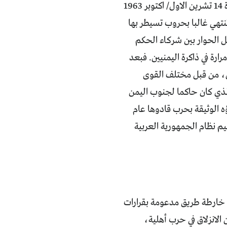
منذ قيام ثورة 26 أيلول/ سبتمبر 1962 في شمال اليمن ضد حكم الأئمة، وقيام ثورة 14 تشرين الاول/ اكتوبر 1963
نتهي غالبا بحروب تسيطر بها
ل الحوار بين شركاء الحكم
لنة عام 1990، هو الأكثر حضورا ومرارة في ذاكرة اليمنيين. فبعد
ان، من قبل مختلف القوى
لذي كان حاكما لجنوب اليمن
ه الوثيقة بحرب قادوها عام
م نظام الجمهورية العربية
هي خارطة طريق مدعومة بقرارات
الانزلاق في حرب أهلية،