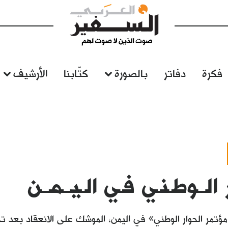
فكرة
دفاتر
بالصورة
كتّابنا
الأرشيف
 الــوطـنـي فـي الـيــمــن
تمر الحوار الوطني» في اليمن، الموشك على الانعقاد بعد ت