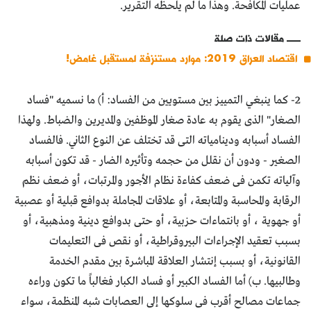
عمليات المكافحة. وهذا ما لم يلحظه التقرير.
مقالات ذات صلة
اقتصاد العراق 2019: موارد مستنزفة لمستقبل غامض!
2- كما ينبغي التمييز بين مستويين من الفساد: أ) ما نسميه "فساد
الصغار" الذى يقوم به عادة صغار الموظفين والمديرين والضباط. ولهذا
الفساد أسبابه ودينامياته التى قد تختلف عن النوع الثاني. فالفساد
الصغير - ودون أن نقلل من حجمه وتأثيره الضار - قد تكون أسبابه
وآلياته تكمن فى ضعف كفاءة نظام الأجور والمرتبات، أو ضعف نظم
الرقابة والمحاسبة والمتابعة، أو علاقات المجاملة بدوافع قبلية أو عصبية
أو جهوية ، أو بانتماءات حزبية، أو حتى بدوافع دينية ومذهبية، أو
بسبب تعقيد الإجراءات البيروقراطية، أو نقص فى التعليمات
القانونية، أو بسبب إنتشار العلاقة المباشرة بين مقدم الخدمة
وطالبيها. ب) أما الفساد الكبير أو فساد الكبار فغالباً ما تكون وراءه
جماعات مصالح أقرب فى سلوكها إلى العصابات شبه المنظمة، سواء