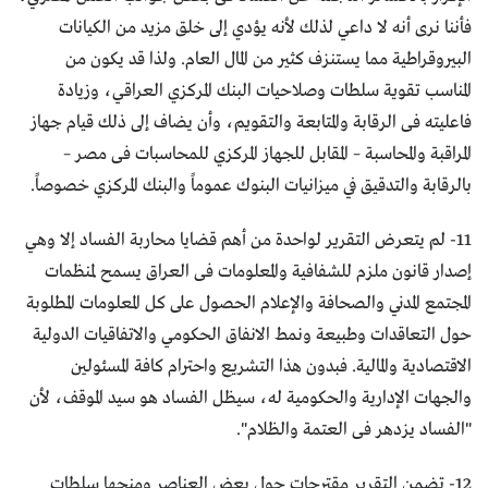
فأننا نرى أنه لا داعي لذلك لأنه يؤدي إلى خلق مزيد من الكيانات
البيروقراطية مما يستنزف كثير من المال العام. ولذا قد يكون من
المناسب تقوية سلطات وصلاحيات البنك المركزي العراقي، وزيادة
فاعليته فى الرقابة والمتابعة والتقويم، وأن يضاف إلى ذلك قيام جهاز
المراقبة والمحاسبة – المقابل للجهاز المركزي للمحاسبات فى مصر –
بالرقابة والتدقيق في ميزانيات البنوك عموماً والبنك المركزي خصوصاً.
11- لم يتعرض التقرير لواحدة من أهم قضايا محاربة الفساد إلا وهي
إصدار قانون ملزم للشفافية والمعلومات فى العراق يسمح لمنظمات
المجتمع المدني والصحافة والإعلام الحصول على كل المعلومات المطلوبة
حول التعاقدات وطبيعة ونمط الانفاق الحكومي والاتفاقيات الدولية
الاقتصادية والمالية. فبدون هذا التشريع واحترام كافة المسئولين
والجهات الإدارية والحكومية له، سيظل الفساد هو سيد الموقف، لأن
"الفساد يزدهر فى العتمة والظلام".
12- تضمن التقرير مقترحات حول بعض العناصر ومنحها سلطات