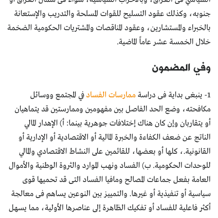
جنوبه، وكذلك عقود التسليح للقوات المسلحة والتدريب والإستعانة
بالخبراء والمستشارين، وعقود المناقصات والمشتريات الحكومية الضخمة
خلال الخمسة عشر عاماً الماضية.
وفي المضمون
1- ينبغى بداية فى دراسة
ممارسات الفساد
في المجتمع ووسائل
مكافحته، وضع الحد الفاصل بين مفهومين وممارستين قد يتماهيان
أو يتقاربان وإن كان هناك إختلافات جوهرية بينما: أ) الإهدار المالي
الناتج عن ضعف الكفاءة والخبرة المالية أو الاقتصادية أو الإدارية أو
القانونية.، كلها أو بعضها، للقائمين على النشاط الاقتصادي والمالي
للوحدات الحكومية. ب) الفساد ونهب الموارد والثروة الوطنية والأموال
العامة بفعل جماعات المصالح ومافيا الفساد التى قد تحميها قوى
سياسية أو تنفيذية أو غيرها. والتمييز بين النوعين يساهم فى معالجة
أكثر فاعلية للفساد أو تفكيك الظاهرة إلى عناصرها الأولية، مما يسهل