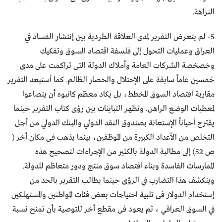
النزاهة.
5- لم يتعرض التقرير لمدى العلاقة الطردية بين إنتشار الفساد في
العراق وعمليات التحول إلى فلسفة اقتصاد السوق وتفكيك
وخصخصة الشركات العامة وأملاك الدولة التى تراكمت على مدى
خمسين عاماً سابقة على الإحتلال والحصار الظالم. كما أستبعد التقرير
مقاربة اقتصاد السوق المخطط، بل يكاد معظم كاتبوه أن ينصاعوا
لمعطيات الوضع الراهن. وتظهر التباينات بين رؤى كتاب التقرير حينما
يقترح أحياناً الإستعانة بصندوق النقد الدولي والبنك الدولي من أجل
التخلص من الأعداد الكبيرة من الموظفين، بينما يذهب فى مكان أخر (
ص 52) إلى مطالبة الدولة بالكثير من الإجراءات لتصحيح هذه
الممارسات الفاسدة وبناء اقتصاد سوق منتج ودور متعاظم للدولة.
وينكشف هذا التضارب في الرؤى حينما يطالب التقرير بالحد من
إستخدام الدولار فى تلبية احتياجات بعض فئات المواطنين والمستهلكين
في السوق العراقي ، ثم يعود فى مقطع أخر للتوصية بأن تمنح نسبة