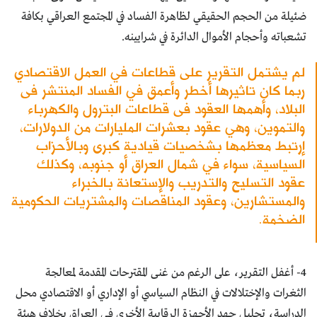
ضئيلة من الحجم الحقيقي لظاهرة الفساد في المجتمع العراقي بكافة
تشعباته وأحجام الأموال الدائرة في شرايينه.
لم يشتمل التقرير على قطاعات في العمل الاقتصادي
ربما كان تاثيرها أخطر وأعمق في الفساد المنتشر فى
البلاد، وأهمها العقود فى قطاعات البترول والكهرباء
والتموين، وهي عقود بعشرات المليارات من الدولارات،
إرتبط معظمها بشخصيات قيادية كبرى وبالأحزاب
السياسية، سواء في شمال العراق أو جنوبه، وكذلك
عقود التسليح والتدريب والإستعانة بالخبراء
والمستشارين، وعقود المناقصات والمشتريات الحكومية
الضخمة.
4- أغفل التقرير، على الرغم من غنى المقترحات المقدمة لمعالجة
الثغرات والإختلالات في النظام السياسي أو الإداري أو الاقتصادي محل
الدراسة، تحليل جهد الأجهزة الرقابية الأخرى فى العراق بخلاف هيئة