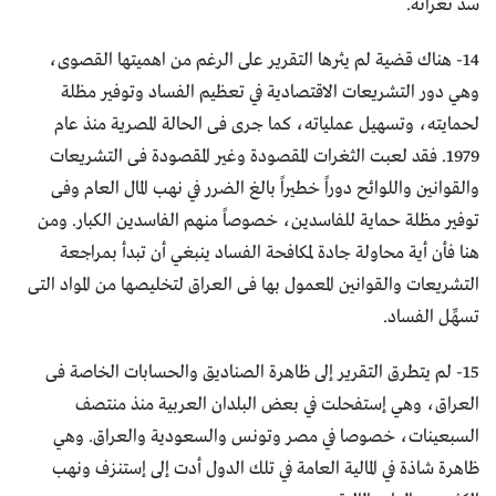
سد ثغراته.
14- هناك قضية لم يثرها التقرير على الرغم من اهميتها القصوى،
وهي دور التشريعات الاقتصادية في تعظيم الفساد وتوفير مظلة
لحمايته، وتسهيل عملياته، كما جرى فى الحالة المصرية منذ عام
1979. فقد لعبت الثغرات المقصودة وغير المقصودة فى التشريعات
والقوانين واللوائح دوراً خطيراً بالغ الضرر في نهب المال العام وفى
توفير مظلة حماية للفاسدين، خصوصاً منهم الفاسدين الكبار. ومن
هنا فأن أية محاولة جادة لمكافحة الفساد ينبغي أن تبدأ بمراجعة
التشريعات والقوانين المعمول بها فى العراق لتخليصها من المواد التى
تسهِّل الفساد.
15- لم يتطرق التقرير إلى ظاهرة الصناديق والحسابات الخاصة فى
العراق، وهي إستفحلت في بعض البلدان العربية منذ منتصف
السبعينات، خصوصا في مصر وتونس والسعودية والعراق. وهي
ظاهرة شاذة في المالية العامة في تلك الدول أدت إلى إستنزف ونهب