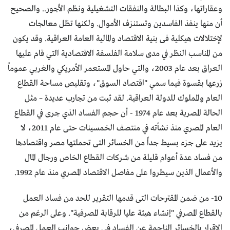
وعقاراتها، وكذا البطالة والنفقات التشغيلية ونظم الأجور.. والصحيح
أن منها ينفذ الفاسدين وتستنزف الأموال. ولكنها تظل معالجات
لإختلالات هيكلية فى بنية الاقتصاد والمالية العامة العراقية. وقد يكون
من المناسب النظر في مدى سلامة الفلسفة الاقتصادية التي قام عليها
العراق بعد عام 2003، والتي حاول المستعمر الأمريكي والغربي عموماً
زرعها بقسوة فيما سمي "اقتصاد السوق"، وتقليص مساحة القطاع
العام والمملوك للدولة العراقية. لقد ثبت من تجارب عديدة – مثل
الحالة المصرية بعد عام 1974 - أن حجم الفساد الذي جرى في القطاع
العام المصري منذ نشأته في منتصف الخمسينات حتى عام 2011، لا
يزيد على جزء بسيط جداً من الخسائر التى تحملتها مصر واقتصادها
من فساد عدة أعوام قليلة من شركات القطاع الخاص ورجال المال
والأعمال الذين سيطروا على مفاصل الاقتصاد المصري منذ عام 1992.
10- من ضمن المقترحات التى قدمها التقرير للحد من فساد العمل
بالقطاع المصرفي "إنشاء هيئة عليا للرقابة المصرفية". وعلى الرغم من
الإقرار بالخسائر الناجمة عن الفساد فى بعض جوانب العمل المصرفي،