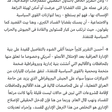
7- ولأن التقرير الحافل بالتناول التفصيلي للمقترحات الإصلاحية، قد
ركز فى عمله على تلك القضايا التى عرضت أو أمكن لهيئة النزاهة
الإمساك بها، فهو لم يستطع – ربما لتوازنات القوى السياسية
والاجتماعية – أن يمسك بقضايا الفساد الكبرى، وهنا بيت القصيد كما
يقولون، حيث ترتكب من كبار المسئولين والقادة فى الجيوش والحزاب
السياسية المتنفذة.
8- أحسن التقرير كثيراً حينما ألقى الضوء بالتفاصيل المفيدة على بنية
الإدارة العراقية بعد الإحتلال الأنجلو – أمريكي وخصوصا ما تعلق منها
بالمحافظات والأقاليم التي أنشئت بنية إدارية وبيروقراطية ضخمة
متخمة ومحمية بالقوى السياسية المتنفذة، تنفق عشرات المليارات من
الدولارات سنوياً سواء على الجيش البيروقراطي الذي يزيد عن حاجة
العراق الفعلية، أو على المحاصصات المالية فى هذه الأقاليم والمحافظات
لإقامة المشروعات التي تبين فى حالات ليست قليلة بأنها كانت مرتعاً
للفساد ونهب المال العام. وربما من هنا فإن المدخل الحقيقى للإصلاح
الإدارى هو التخلص من هذا الترهل الإداري المفسد، وإجراء تعديلات