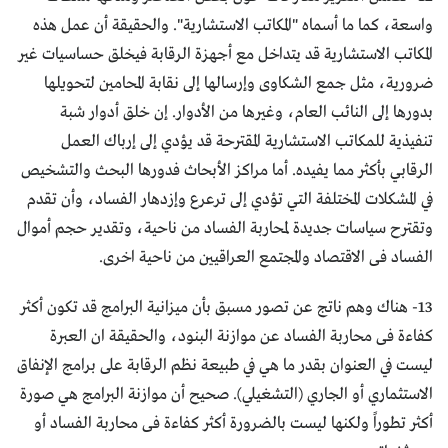
واسعة، كما ما أسماه "المكاتب الاستشارية". والحقيقة أن عمل هذه
المكاتب الاستشارية قد يتداخل مع أجهزة الرقابة فيخلق حساسيات غير
ضرورية، مثل جمع الشكاوى وإرسالها إلى نقابة المحامين لتحويلها
بدورها إلى النائب العام، وغيرها من الأدوار. إن خلق أدوار شبة
تنفيذية للمكاتب الاستشارية المقترحة قد يؤدي إلى إرباك العمل
الرقابي بأكثر مما يفيده. أما مراكز الأبحاث فدورها البحث والتشخيص
في المشكلات المختلفة التي تؤدي إلى ترعرع وإزدهار الفساد، وأن تقدم
وتقترح سياسات جديدة لمحاربة الفساد من ناحية، وتقدير حجم أموال
الفساد فى الاقتصاد والمجتمع العراقيين من ناحية اخرى.
13- هناك وهم ناتج عن تصور مسبق بأن ميزانية البرامج قد تكون أكثر
كفاءة فى محاربة الفساد عن موازنة البنود، والحقيقة ان العبرة
ليست في العنوان بقدر ما هي في طبيعة نظم الرقابة على برامج الإنفاق
الاستثماري أو الجاري (التشغيلي). صحيح أن موازنة البرامج هي صورة
أكثر تطوراً ولكنها ليست بالضرورة أكثر كفاءة فى محاربة الفساد أو