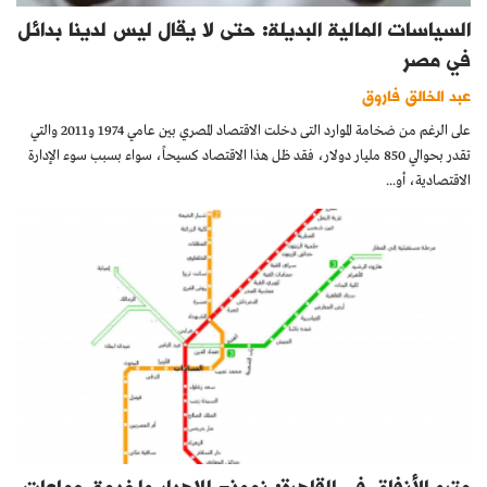
السياسات المالية البديلة: حتى لا يقال ليس لدينا بدائل
في مصر
عبد الخالق فاروق
على الرغم من ضخامة الموارد التى دخلت الاقتصاد المصري بين عامي 1974 و2011 والتي
تقدر بحوالي 850 مليار دولار، فقد ظل هذا الاقتصاد كسيحاً، سواء بسبب سوء الإدارة
الاقتصادية، أو...
مترو الأنفاق في القاهرة: نموذج للإهدار ولخدمة جماعات