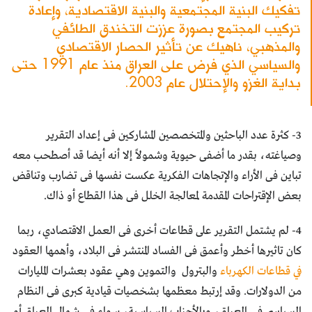
تفكيك البنية المجتمعية والبنية الاقتصادية، وإعادة
تركيب المجتمع بصورة عززت التخندق الطائفي
والمذهبي، ناهيك عن تأثير الحصار الاقتصادي
والسياسي الذي فرض على العراق منذ عام 1991 حتى
بداية الغزو والإحتلال عام 2003.
3- كثرة عدد الباحثين والمتخصصين المشاركين فى إعداد التقرير
وصياغته، بقدر ما أضفى حيوية وشمولاً إلا أنه أيضا قد أصطحب معه
تباين فى الأراء والإتجاهات الفكرية عكست نفسها فى تضارب وتناقض
بعض الإقتراحات المقدمة لمعالجة الخلل فى هذا القطاع أو ذاك.
4- لم يشتمل التقرير على قطاعات أخرى فى العمل الاقتصادي، ربما
كان تاثيرها أخطر وأعمق فى الفساد المنتشر فى البلاد، وأهمها العقود
في قطاعات الكهرباء
والبترول والتموين وهي عقود بعشرات المليارات
من الدولارات. وقد إرتبط معظمها بشخصيات قيادية كبرى فى النظام
السياسي فى العراق، وبالأحزاب السياسية، سواء فى شمال العراق أو