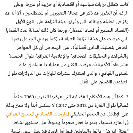
كانت تتظلل برايات سياسية أو اقتصادية أو حزبية أو غيرها. وعلى
الرغم أن التقرير قد ذكر فى عجالة التعبيرين أو المصطلحين، ألا أنه قد
ركز فى تحليله وبياناته التى وفرتها هيئة النزاهة على النوع الأول
(الفساد الصغير أو فساد الصغار). وربما كان ذلك لضآلة عدد القضايا
التى عرضت على هيئة النزاهة العراقية، (كما ورد في الجدول رقم 1
الخاص بتصنيف المدانين قضائياً)، على الرغم من أن كل الظواهر
والشواهد والتحقيقات الصحافية والإعلامية العراقية طوال الخمسة
عشر عاماً الأخيرة قد عرضت الكثير من عمليات الفساد في ذلك
المستوى القيادي، والذى استنزف عشرات المليارات من الدولارات طوال
العقدين الماضيين على الأقل.
3- كما أن هذه الأحكام القضائية التى عرضها التقرير (7060 حكماً
قضائياً طوال الفترة من 2012 حتى 2017) لا تعكس أبداً ولا تعبّر بدقة
على الإطلاق عن الحجم الحقيقي
لممارسات الفساد في المجتمع العراقي
في الفترة نفسها، بقدر ما تعبر صعوداً وهبوطاً على مستوى نشاط
"هيئة النزاهة " ذاتها والعاملين فيها.أما العدد فلا يمثل سوى نسبة