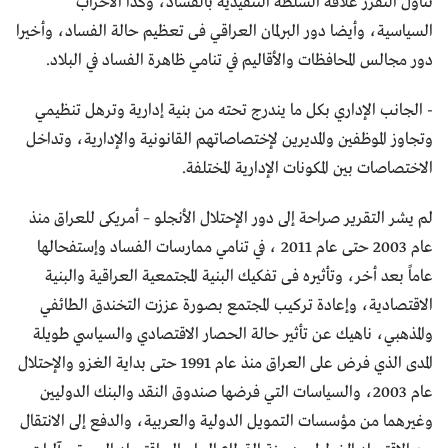
تناول التقرر علاقة السلطة التنفيذية بالفساد، وكذا الأحزاب
السياسية، وأيضا دور البرلمان العراقي فى تعظيم حالة الفساد، وأخيرا
دور مجالس المحافظات والأقاليم في تنامي ظاهرة الفساد في البلاد.
- الجانب الإداري بكل ما يندرج تحته من بنية إدارية وترهل تنظيمي
وتجاوز الموظفين والمديرين لإختصاصاتهم القانونية والإدارية، وتداخل
الاختصاصات بين المكونات الإدارية المختلفة.
لم يشر التقرير صراحة إلى دور الإحتلال الأنجلو – أمريكى للعراق منذ
عام 2003 حتى عام 2011 ، في تنامي ممارسات الفساد وإستفحالها
عاماً بعد أخر، وتأثيره فى تفكيك البنية المجتمعية العراقية والبنية
الاقتصادية، وإعادة تركيب المجتمع بصورة عززت التخندق الطائفي
والمذهبي، ناهيك عن تأثير حالة الحصار الاقتصادي والسياسي طويلة
المدى الذي فرض على العراق منذ عام 1991 حتى بداية الغزو والإحتلال
عام 2003، والسياسات التي فرضها صندوق النقد والبنك الدوليين
وغيرهما من مؤسسات التمويل الدولية والعربية، والدفع إلى الانتقال