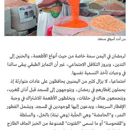
من أحد أسواق صنعاء
لرمضان في اليمن سمة خاصة من حيث أنواع الأطعمة، والحنين إلى
التدين، وبروز التكافل الاجتماعي، غير أن التمايز الطبقي يبقى سائدا
في وجبات تأخذ التسمية نفسها.
اجتماعيا، لا يزال كثير من اليمنيين يحافظون على عادات متوارثة إذ
يحملون إفطارهم في رمضان، ويتوجهون إلى المسجد قبل أذان المغرب،
ويتجمعون هناك في حلقات، ويخلطون الأطعمة للاشتراك في وجبة
الإفطار السريعة، ويدعون إليها الموجودين في المسجد. ويشمل الفطور
التمر، و"الحامضة" وهي الحلْبة (وهي نبتة) بالخل، والسلطة
و"المفحوسة" أو ما تسمى "الفتوت" المصنوعة من الخبز الجاف الطازج