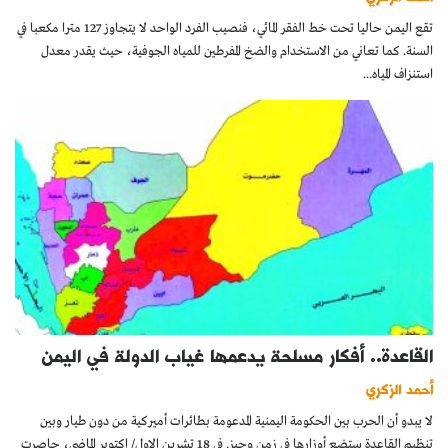
تقع اليمن حاليا تحت خط الفقر المائي، فنصيب الفرد الواحد لا يتجاوز 127 مترا مكعبا في
السنة. كما تعاني من الاستخدام والضخ المفرطين للمياه الجوفية، حيث يقدر معدل
استنزاف المياه...
القاعدة.. أفكار مسلحة يدعمها غياب الدولة في اليمن
أحمد الزكري
لا يبدو أن الحرب بين الحكومة اليمنية المدعومة بطائرات أميركية من دون طيار وبين
تنظيم القاعدة ستضع أوزارها في زمن وجيز. في 18 تشرين الاول/ اكتوبر الماضي، حاصرت