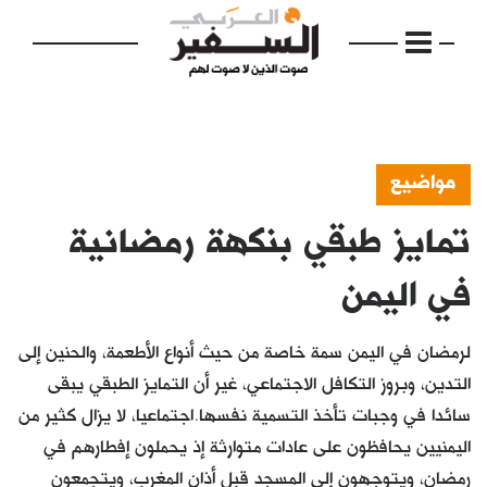
مواضيع
تمايز طبقي بنكهة رمضانية
الرئيسية
مواضيع
في اليمن
إفتتاحية
لرمضان في اليمن سمة خاصة من حيث أنواع الأطعمة، والحنين إلى
فكرة
التدين، وبروز التكافل الاجتماعي، غير أن التمايز الطبقي يبقى
سائدا في وجبات تأخذ التسمية نفسها.اجتماعيا، لا يزال كثير من
دفاتر
اليمنيين يحافظون على عادات متوارثة إذ يحملون إفطارهم في
بالصورة
رمضان، ويتوجهون إلى المسجد قبل أذان المغرب، ويتجمعون