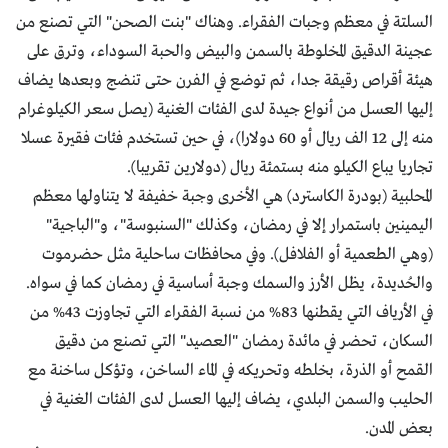
السلتة في معظم وجبات الفقراء. وهناك "بنت الصحن" التي تصنع من
عجينة الدقيق المخلوطة بالسمن والبيض والحبة السوداء، وترق على
هيئة أقراص رقيقة جدا، ثم توضع في الفرن حتى تنضج وبعدها يضاف
إليها العسل من أنواع جيدة لدى الفئات الغنية (يصل سعر الكيلوغرام
منه إلى 12 الف ريال أو 60 دولارا)، في حين تستخدم فئات فقيرة عسلا
تجاريا يباع الكيلو منه بستمئة ريال (دولارين تقريبا).
المحلبية (بودرة الكاسترد) هي الأخرى وجبة خفيفة لا يتناولها معظم
اليمينين باستمرار إلا في رمضان، وكذلك "السنبوسة"، و"الباجية"
(وهي الطعمية أو الفلافل). وفي محافظات ساحلية مثل حضرموت
والحُديدة، يظل الأرز والسمك وجبة أساسية في رمضان كما في سواه.
في الأرياف التي يقطنها 83% من نسبة الفقراء التي تجاوزت 43% من
السكان، تحضر في مائدة رمضان "العصيد" التي تصنع من دقيق
القمح أو الذرة، بخلطه وتحريكه في الماء الساخن، وتؤكل ساخنة مع
الحليب والسمن البلدي، يضاف إليها العسل لدى الفئات الغنية في
بعض المدن.