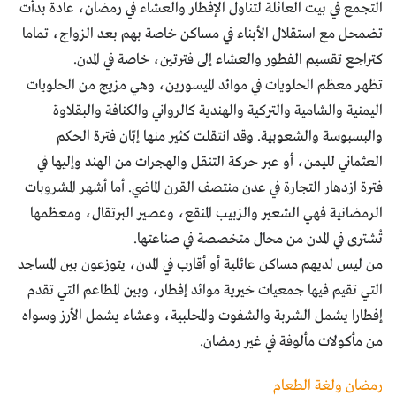
التجمع في بيت العائلة لتناول الإفطار والعشاء في رمضان، عادة بدأت
تضمحل مع استقلال الأبناء في مساكن خاصة بهم بعد الزواج، تماما
كتراجع تقسيم الفطور والعشاء إلى فترتين، خاصة في المدن.
تظهر معظم الحلويات في موائد الميسورين، وهي مزيج من الحلويات
اليمنية والشامية والتركية والهندية كالرواني والكنافة والبقلاوة
والبسبوسة والشعوبية. وقد انتقلت كثير منها إبّان فترة الحكم
العثماني لليمن، أو عبر حركة التنقل والهجرات من الهند وإليها في
فترة ازدهار التجارة في عدن منتصف القرن الماضي. أما أشهر المشروبات
الرمضانية فهي الشعير والزبيب المنقع، وعصير البرتقال، ومعظمها
تُشترى في المدن من محال متخصصة في صناعتها.
من ليس لديهم مساكن عائلية أو أقارب في المدن، يتوزعون بين المساجد
التي تقيم فيها جمعيات خيرية موائد إفطار، وبين المطاعم التي تقدم
إفطارا يشمل الشربة والشفوت والمحلبية، وعشاء يشمل الأرز وسواه
من مأكولات مألوفة في غير رمضان.
رمضان ولغة الطعام