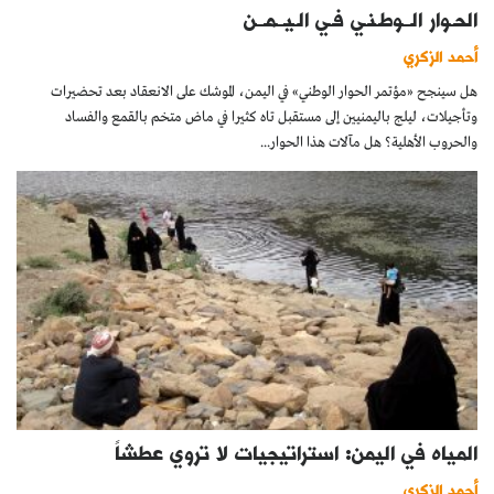
الحـوار الــوطـنـي فـي الـيــمــن
أحمد الزكري
هل سينجح «مؤتمر الحوار الوطني» في اليمن، الموشك على الانعقاد بعد تحضيرات
وتأجيلات، ليلج باليمنيين إلى مستقبل تاه كثيرا في ماض متخم بالقمع والفساد
والحروب الأهلية؟ هل مآلات هذا الحوار...
المياه في اليمن: استراتيجيات لا تروي عطشاً
أحمد الزكري