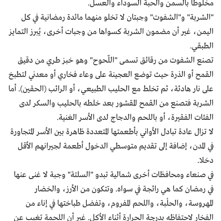
مخلوطا بالسمن والحبة السوداء والعسل.
"الشربة" و"الشفوت" وجبتان لا تخلو منهما مائدة رمضانية في كل
اليمن، غير أن مضمون الشربة كسواها من وجبات أخرى، يُبرز التمايز
الطبقي.
تصنع الشفوت من رقائق تسمى "اللّحوح" وهو خبز طري من دقيق
القمح أو الذرة حيث توضع العجينة على وعاء فخاري أو معدني لتطبخ
على نار هادئة، ثم تخلط مع الحليب الطبيعي، أو الرائب (الحقين). أما
الشربة فتصنع من القمح المقشور بعد خلطه بالحليب والسكر لدى
الفئات الفقيرة، أو باللحم والدجاج لدى الأسر الغنية.
لا تزال عادة تبادل الأواني بأطعمتها المتعددة ظاهرة بين الأسر المتجاورة
في المدن، إضافة إلى تقديم متوسطي الدخول أطعمة لجيرانهم الأقل
دخلا.
في صنعاء ومحافظات أخرى شمالية تبدو "السلتة" وجبة لا غنى عنها
في رمضان كما هي رائجة في سواه. وتتكون من الأرز، والخضار
المهروسة، والحلْبة، واللحم المفروم، وتفضل طباختها في إناء من
الفخار لاحتفاظه بدرجة الحرارة أثناء الأكل. غير أن اللحمة تغيب عن