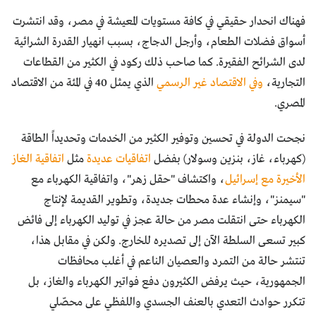
فهناك انحدار حقيقي في كافة مستويات المعيشة في مصر، وقد انتشرت
أسواق فضلات الطعام، وأرجل الدجاج، بسبب انهيار القدرة الشرائية
لدى الشرائح الفقيرة. كما صاحب ذلك ركود في الكثير من القطاعات
التجارية،
وفي الاقتصاد غير الرسمي
الذي يمثل 40 في المئة من الاقتصاد
المصري.
نجحت الدولة في تحسين وتوفير الكثير من الخدمات وتحديداً الطاقة
(كهرباء، غاز، بنزين وسولار) بفضل
اتفاقيات عديدة
مثل
اتفاقية الغاز
الأخيرة مع إسرائيل
، واكتشاف "حقل زهر"، واتفاقية الكهرباء مع
"سيمنز"، وإنشاء عدة محطات جديدة، وتطوير القديمة لإنتاج
الكهرباء حتى انتقلت مصر من حالة عجز في توليد الكهرباء إلى فائض
كبير تسعى السلطة الآن إلى تصديره للخارج. ولكن في مقابل هذا،
تنتشر حالة من التمرد والعصيان الناعم في أغلب محافظات
الجمهورية، حيث يرفض الكثيرون دفع فواتير الكهرباء والغاز، بل
تتكرر حوادث التعدي بالعنف الجسدي واللفظي على محصّلي