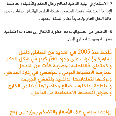
7- الاستثمار في البنية التحتية لصالح رجال الحكم والأغنياء (العاصمة
الإدارية الجديدة، مدينة العلمين، شبكة الطرق الهائلة)، بمقابل تردي
حالة النقل العام وتحديداً قطاع السكة الحديد،
8- التخلص من العشوائيات مع خطورة الانتقال إلى فضاءات اجتماعية
معزولة ومهمشة خارج المدن.
تُلحظ منذ 2005 في العديد من المناطق داخل
القاهرة مؤشرات على وجود تغيّر كبير في شكل الحكم
والاجتماع. فالداخلية المصرية كفّت عن التدخل
لممارسة الانضباط اليومي والمؤسسي في إدارة المناطق،
وتركتها لتفاعلاتها الداخلية ولتفشي الجريمة
والبلطجة بداخلها، لصالح محاصرتها أمنياً من الخارج
واختراق أنسجتها الاجتماعية من الداخل.
يواجه السيسي غلاء الأسعار والتضخم بمزيد من رفع