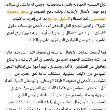
اتباع السلفية الجهادية بالمدن والمحافظات، وتبقّى له داعش في سيناء،
ومواجهة "الأعمال الإرهابية". ولكنه نجح خصوصاً في
سحق الخصوم
السياسيين
، كما استطاع
التنكيل الواسع
بما كان يُعرف ب"شباب
الثورة"، وتدمير المجتمع المدني المناهض له، بالأخص مؤسسات حقوق
الانسان، سواء عبر الاعتقال والتخويف، أو بتشويه صورتهم في أعين
الناس، أو عبر سن القوانين التي تجْهز عليهم بالكلية.
كما أسفرت عمليات الاعتقال الواسعة في صفوف الثوار عن خلق حالة
من التيه وتشتيت المجهود السياسي لينحصر في أطر الإعاشة، والدفاع
القانوني عن المعتقلين. إلا أنه، وبالمقابل، فهو أجهز على إمكانية التغيير
السياسي عبر الآليات التمثيلية، فتشكلت قناعة لدى العديد من
الشباب، بالأخص في صفوف الطبقة الوسطى، والوسطى الدنيا، أنه لا
أمل بالخلاص السياسي من هكذا نظام بدون الدخول مرة أخرى في
مواجهة وصدام واسعين مع منظومة السلطة. وتزامن القمع
السياسي، وغلْق المجال العام، مع إجراءات اقتصادية شديدة العنف
والقسوة، ولكنها بلا خريطة أو رؤية تجعل المجتمع يُقْدم على تحملها