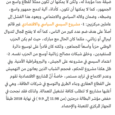
ضيقة جداً مؤيدة له، ولكن لا يمكنها أن تكون ممثلاً لقطاع واسع من
الجمهور، كما لا يمكنها أن تكون، كأداة، آلية لدمج جمهور واسع،
وضبطه، وضمان ولائه السياسي والاجتماعي. ويعود هذا الفشل إلى
عاملين مركزيين: 1-
مشروع السيسي السياسي والاقتصادي
غير قائم
أصلاً على هدف ضم عدد كبير من الناس، كما أنه لا يفتح المجال لتدوال
ليبرالي أو زبائني، مثلما كان الحال مع مبارك، حيث لم يكن الحزب
الوطني حزباً واسعاً للجماهير، ولكنه كان قادراً على توسيع دائرة
المستفيدين، وخلق شبكات مصالح زبائنية أوسع من الحزب نفسه. 2-
اعتماد السيسي في مشروعه على الجيش، والبيروقراطية الأمنية. وفي
ظل هكذا مشروع للحكم، فحجم الشباب الذين يعانون من التهميش
وعدم الادماج في تزايد مستمر، خاصةً أنَّ المشاريع الاقتصادية تقوم
على القطاع العقاري وبناء الطرق والتوسع في شركات الطاقة، وهي في
أغلبها مشاريع لا تتطلب كثافة تشغيل للعمالة. ولذلك فقد نجحت في
خفض مؤشر البطالة درجتين (من 11.98 إلى 9.9 ) في نهاية 2018 طبقاً
للجهاز المركزي للتعبئة والإحصاء.