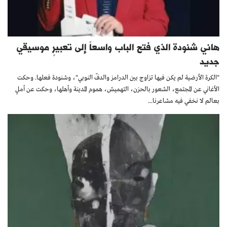
هاني شنودة الذي فتح الباب واسعاً إلى تعبيرٍ موسيقي
جديد
"الكرة الأرضية لم يكن فيها تزاوج بين الدرامز والدفّ النوبي"، وشنودة فعلها. وحكت
الأغاني عن المجتمع، الشعور بالحزن، التهميش، هموم المدينة وأهلها، وحكت عن أملٍ
بعالم لا نخفي فيه مشاعرنا...