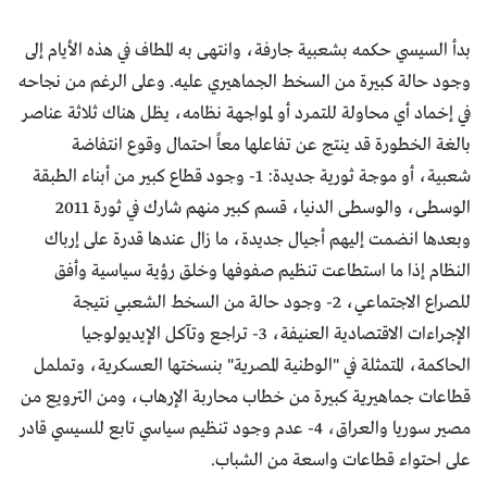
بدأ السيسي حكمه بشعبية جارفة، وانتهى به المطاف في هذه الأيام إلى
وجود حالة كبيرة من السخط الجماهيري عليه. وعلى الرغم من نجاحه
في إخماد أي محاولة للتمرد أو لمواجهة نظامه، يظل هناك ثلاثة عناصر
بالغة الخطورة قد ينتج عن تفاعلها معاً احتمال وقوع انتفاضة
شعبية، أو موجة ثورية جديدة: 1- وجود قطاع كبير من أبناء الطبقة
الوسطى، والوسطى الدنيا، قسم كبير منهم شارك في ثورة 2011
وبعدها انضمت إليهم أجيال جديدة، ما زال عندها قدرة على إرباك
النظام إذا ما استطاعت تنظيم صفوفها وخلق رؤية سياسية وأفق
للصراع الاجتماعي، 2- وجود حالة من السخط الشعبي نتيجة
الإجراءات الاقتصادية العنيفة، 3- تراجع وتآكل الإيديولوجيا
الحاكمة، المتمثلة في "الوطنية المصرية" بنسختها العسكرية، وتململ
قطاعات جماهيرية كبيرة من خطاب محاربة الإرهاب، ومن الترويع من
مصير سوريا والعراق، 4- عدم وجود تنظيم سياسي تابع للسيسي قادر
على احتواء قطاعات واسعة من الشباب.