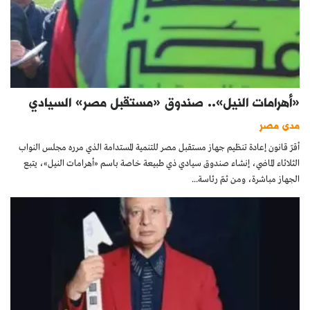
«أهرامات النيل».. صندوق «مستقبل مصر» السيادي
مدى مصر
أقرّ قانون إعادة تنظيم جهاز مستقبل مصر للتنمية المستدامة الذي مرره مجلس النواب
الثلاثاء الماضي، إنشاء صندوق سيادي ذي طبيعة خاصة باسم «أهرامات النيل»، يتبع
الجهاز مباشرة، ومن ثمّ رئاسة...