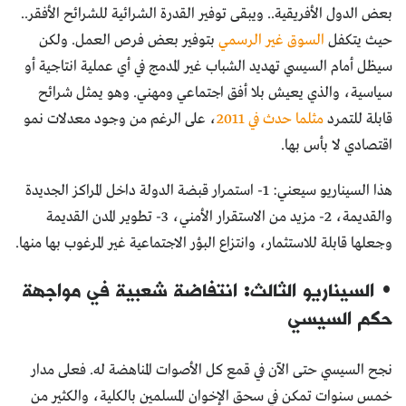
بعض الدول الأفريقية.. ويبقى توفير القدرة الشرائية للشرائح الأفقر..
حيث يتكفل
السوق غير الرسمي
بتوفير بعض فرص العمل. ولكن
سيظل أمام السيسي تهديد الشباب غير المدمج في أي عملية انتاجية أو
سياسية، والذي يعيش بلا أفق اجتماعي ومهني. وهو يمثل شرائح
قابلة للتمرد
مثلما حدث في 2011
، على الرغم من وجود معدلات نمو
اقتصادي لا بأس بها.
هذا السيناريو سيعني: 1- استمرار قبضة الدولة داخل المراكز الجديدة
والقديمة، 2- مزيد من الاستقرار الأمني، 3- تطوير المدن القديمة
وجعلها قابلة للاستثمار، وانتزاع البؤر الاجتماعية غير المرغوب بها منها.
• السيناريو الثالث: انتفاضة شعبية في مواجهة
حكم السيسي
نجح السيسي حتى الآن في قمع كل الأصوات المناهضة له. فعلى مدار
خمس سنوات تمكن في سحق الإخوان المسلمين بالكلية، والكثير من