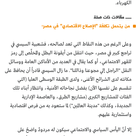
الكهرباء.
مقالات ذات صلة
من يتحمل تكلفة "الإصلاح الاقتصادي" في مصر؟
وعلى الرغم من هذه النقاط التي تعد لصالحه، فشعبية السيسي في
تراجع كبير في مصر، حيث انتقل من أيقونة البطل والمخلِّص إلى رمز
للقهر الاجتماعي، أو كما يقال في العديد من الأماكن العامة ووسائل
النقل "الراجل إلي مجوعنا وذاللنا". ما زال السيسي قادراً أن يحافظ على
مكانته لدى الشرائح الأغنى، ولدى الطبقة الوسطى العليا (التي
تنقسم على نفسها الآن) بفضل نجاحاته الأمنية، وانتظار أبناء تلك
الفئات للمشاريع الكبرى (مشاريع الطرق، والعاصمة الإدارية
الجديدة، وكذلك "مدينة العالمين") لما ستعود به من فرص اقتصادية
واستثمارية عليهم.
إلا أنَّ اليأس السياسي والاجتماعي سيكون له مردودٌ واضحٌ على