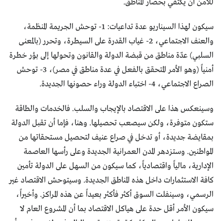
للأمن أن يكتفي بحصار المناطق.
سيكون لهذا السيناريو عدة تداعيات: 1- توحش الجريمة المنظمة،
والعنف الاجتماعي، 2- غياب القدرة على السيطرة، وتحرر (بالمعنى
السلبي) عدّة مناطق من قبضة الدولة والقانون وتحولها إلى بؤر خطرة
أمنياً (وهو الأمر المتحقق بالفعل في عدة مناطق في مصر)، 3- توحش
الصراع الاجتماعي، 4- اختباء الدولة وراء حصونها الجديدة.
وسينعكس هذا على الاقتصاد بالإيجاب والسلب. فالخدمات والطاقة
ستكون متوفرة، ولكن سيصعب تحصيلها. وهنا، فإما أن تقبل الدولة
بمقايضة جديدة، أو تدخل في صراع عنيف لتحصيل مستحقاتها من
المواطنين. وستزدهر المدن العمرانية الجديدة وعلى رأسها العاصمة
الإدارية، مالياً واقتصادياً، كما سيكون من السهل على الدولة تأمين
كافة الاستثمارات داخل هذه المناطق الجديدة. وسيتوحش الاقتصاد غير
الرسمي، وسينفلت السوق أكثر فأكثر بعيداً عن هذه المراكز. وأخيراً،
سيكون الأمر أقل حدة على هياكل الاقتصاد بما أن المشروع العام لا