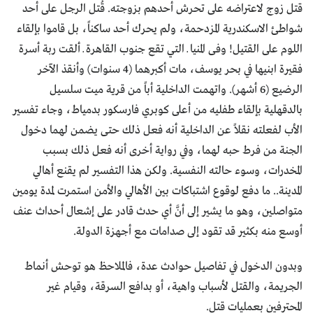
قتل زوج لاعتراضه على تحرش أحدهم بزوجته. قُتل الرجل على أحد
شواطئ الاسكندرية المزدحمة، ولم يحرك أحد ساكناً، بل قاموا بإلقاء
اللوم على القتيل! وفى المنيا ــ التي تقع جنوب القاهرة ــ ألقت ربة أسرة
فقيرة ابنيها في بحر يوسف، مات أكبرهما (4 سنوات) وأنقذ الآخر
الرضيع (6 أشهر). واتهمت الداخلية أباً من قرية ميت سلسيل
بالدقهلية بإلقاء طفليه من أعلى كوبري فارسكور بدمياط، وجاء تفسير
الأب لفعلته نقلاً عن الداخلية أنه فعل ذلك حتى يضمن لهما دخول
الجنة من فرط حبه لهما، وفي رواية أخرى أنه فعل ذلك بسبب
المخدرات، وسوء حالته النفسية. ولكن هذا التفسير لم يقنع أهالي
المدينة.. ما دفع لوقوع اشتباكات بين الأهالي والأمن استمرت لمدة يومين
متواصلين، وهو ما يشير إلى أنَّ أي حدث قادر على إشعال أحداث عنف
أوسع منه بكثير قد تقود إلى صدامات مع أجهزة الدولة.
وبدون الدخول في تفاصيل حوادث عدة، فالملاحظ هو توحش أنماط
الجريمة، والقتل لأسباب واهية، أو بدافع السرقة، وقيام غير
المحترفين بعمليات قتل.