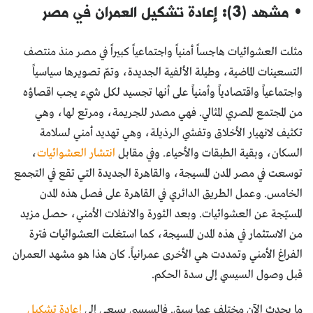
• مشهد (3): إعادة تشكيل العمران في مصر
مثلت العشوائيات هاجساً أمنياً واجتماعياً كبيراً في مصر منذ منتصف
التسعينات الماضية، وطيلة الألفية الجديدة، وتمّ تصويرها سياسياً
واجتماعياً واقتصادياً وأمنياً على أنها تجسيد لكل شيء يجب اقصاؤه
من المجتمع المصري المثالي. فهي مصدر للجريمة، ومرتع لها، وهي
تكثيف لانهيار الأخلاق وتفشي الرذيلة، وهي تهديد أمني لسلامة
السكان، وبقية الطبقات والأحياء. وفي مقابل
انتشار العشوائيات
،
توسعت في مصر المدن المسيجة، والقاهرة الجديدة التي تقع في التجمع
الخامس. وعمل الطريق الدائري في القاهرة على فصل هذه المدن
المسيّجة عن العشوائيات. وبعد الثورة والانفلات الأمني، حصل مزيد
من الاستثمار في هذه المدن المسيجة، كما استغلت العشوائيات فترة
الفراغ الأمني وتمددت هي الأخرى عمرانياً. كان هذا هو مشهد العمران
قبل وصول السيسي إلى سدة الحكم.
ما يحدث الآن مختلف عما سبق. فالسيسي يسعى إلى
إعادة تشكيل