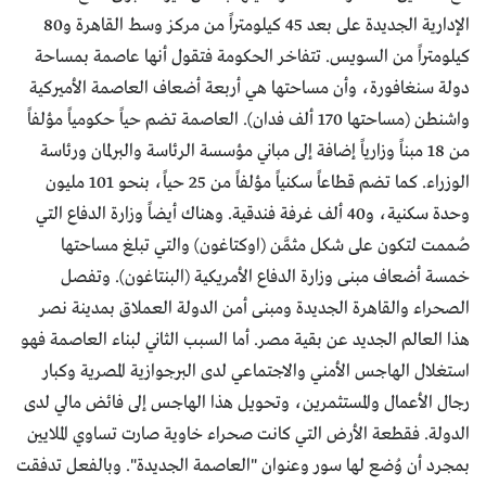
الإدارية الجديدة على بعد 45 كيلومتراً من مركز وسط القاهرة و80
كيلومتراً من السويس. تتفاخر الحكومة فتقول أنها عاصمة بمساحة
دولة سنغافورة، وأن مساحتها هي أربعة أضعاف العاصمة الأميركية
واشنطن (مساحتها 170 ألف فدان). العاصمة تضم حياً حكومياً مؤلفاً
من 18 مبناً وزارياً إضافة إلى مباني مؤسسة الرئاسة والبرلمان ورئاسة
الوزراء. كما تضم قطاعاً سكنياً مؤلفاً من 25 حياً، بنحو 101 مليون
وحدة سكنية، و40 ألف غرفة فندقية. وهناك أيضاً وزارة الدفاع التي
صُممت لتكون على شكل مثمَّن (اوكتاغون) والتي تبلغ مساحتها
خمسة أضعاف مبنى وزارة الدفاع الأمريكية (البنتاغون). وتفصل
الصحراء والقاهرة الجديدة ومبنى أمن الدولة العملاق بمدينة نصر
هذا العالم الجديد عن بقية مصر. أما السبب الثاني لبناء العاصمة فهو
استغلال الهاجس الأمني والاجتماعي لدى البرجوازية المصرية وكبار
رجال الأعمال والمستثمرين، وتحويل هذا الهاجس إلى فائض مالي لدى
الدولة. فقطعة الأرض التي كانت صحراء خاوية صارت تساوي الملايين
بمجرد أن وُضع لها سور وعنوان "العاصمة الجديدة". وبالفعل تدفقت