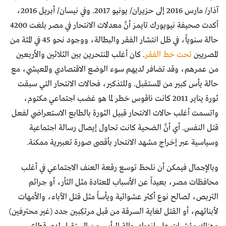
آذار/ مارس 2016 إلى حزيران/ يونيو 2017. وفي نيسان/ أبريل 2016،
أكدت صحيفة نيويورك تايمز أنَّ معدلات الانتحار في مصر بلغت 4200
حالة سنوياً، في ظل انتشار الفقر والبطالة، ووجود نحو 45 في المئة من
المصريين
تحت خط الفقر
. كان أغلب المنتحرين بين الثلاثين والأربعين
من عمرهم، وقد تضافر لديهم سوء الوضع الاقتصادي والمعيشي، مع
حالة يأس كبير من المستقبل. وللتذكير، فحالات الانتحار التي سبقت
ثورة يناير 2011 كانت ناقوس خطر لما هو غضب اجتماعي مكتوم،
واتسمت أغلب حالات الانتحار قبيل الثورة بالطابع الاستعراضي لفعل
قتل النفس. أي أنَّ الضحية كانت تحاول إيصال رسالة اجتماعية
وسياسية عبر إخراج مشهد الانتحار بأقصى صورة تعبيرية ممكنة.
وبالإجمال فيمكن أن نلحظ توسع رقعة العنف الاجتماعي في أغلب
محافظات مصر، بعيداً عن الأسباب المعتادة مثل الثأر، أو جرائم
التربص، لصالح نوع أكثر عشوائية ويأساً مثل قتل الآباء، والأمهات
لأبنائهم، أو القتل لغاية السرقة من قبل مرتكِبين جدد (غير محترفين)