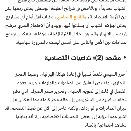
وهناك مؤشرات على ازدياد حالة اليأس من المستقبل لدى قطاع
الشباب تحديداً، وبالأخص في شرائح الطبقة الوسطى يمكن ربطها بكل
من الأزمة الاقتصادية،
والقمع السياسي
، وغياب أفق أمام أي مشاريع
يمكن لهؤلاء الشباب أن يسلكوا فيها. ويبدو أنَّ الاجتماع المصري مرشح
لمزيد من الانهيار والتدهور خلال الفترة المقبلة، وهذا قد ينعكس بوقوع
صدامات بين الأمن والناس على أسس ليست بالضرورة سياسية.
• مشهد (2): تداعيات اقتصادية
أحرز السيسي تقدماً نسبياً في إعادة هيكلة الميزانية، وضبط العجز
التجاري، وتقليص الفارق بين الصادرات والواردات. وربما يعود
الفضل في ذلك إلى تعويم الجنيه، وتحرير سعر الصرف الذي دفع
قطاعات كبيرة من المستورِدين إلى حالة عجز كاملة مما انعكس على
ميزان الصادرات والواردات. ولكنه عاجز إلى الآن عن ضبط التضخم. قد
تشير هذه الرؤية إلى بعض التحسنات الاقتصادية، إلا أنه يقابلها
مشاهد اجتماعية بائسة.