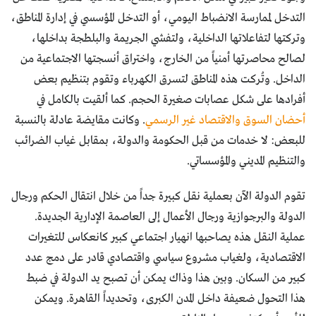
التدخل لممارسة الانضباط اليومي، أو التدخل المؤسسي في إدارة المناطق،
وتركتها لتفاعلاتها الداخلية، ولتفشي الجريمة والبلطجة بداخلها،
لصالح محاصرتها أمنياً من الخارج، واختراق أنسجتها الاجتماعية من
الداخل. وتُركت هذه المناطق لتسرق الكهرباء وتقوم بتنظيم بعض
أفرادها على شكل عصابات صغيرة الحجم. كما ألقيت بالكامل في
أحضان السوق والاقتصاد غير الرسمي
. وكانت مقايضة عادلة بالنسبة
للبعض: لا خدمات من قبل الحكومة والدولة، بمقابل غياب الضرائب
والتنظيم المديني والمؤسساتي.
تقوم الدولة الآن بعملية نقل كبيرة جداً من خلال انتقال الحكم ورجال
الدولة والبرجوازية ورجال الأعمال إلى العاصمة الإدارية الجديدة.
عملية النقل هذه يصاحبها انهيار اجتماعي كبير كانعكاس للتغيرات
الاقتصادية، ولغياب مشروع سياسي واقتصادي قادر على دمج عدد
كبير من السكان. وبين هذا وذاك يمكن أن تصبح يد الدولة في ضبط
هذا التحول ضعيفة داخل المدن الكبرى، وتحديداً القاهرة. ويمكن