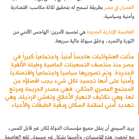
العمران في مصر
بطريقة تسمح له بتحقيق ثلاثة مكاسب: اقتصادية
وأمنية وسياسية.
العاصمة الإدارية الجديدة
هي تجسيد لأمرين: الهاجس الأمني من
الثورة والتمرد، وخلق سيولة مالية سريعة.
مثّلت العشوائيات هاجساً أمنياً، واجتماعياً كبيراً في
مصر منذ منتصف التسعينات الماضية وطيلة الألفية
الجديدة. وتمّ تصويرها سياسياً واجتماعياً واقتصادياً
وأمنياً على أنها تجسيد لكل شيء يجب اقصاؤه من
المجتمع المصري المثالي. فهي مصدر الجريمة ومرتع
لها، وهي تكثيف لانهيار الأخلاق وتفشي الرذيلة، وهي
تهديد أمني لسلامة السكان وبقية الطبقات والأحياء.
يريد السيسي أن ينقل جميع مؤسسات الدولة لمكان غير قابل للمس،
مع تحصين هذه المؤسسات، وتأمينها بشكل غير مسبوق. تقع العاصمة