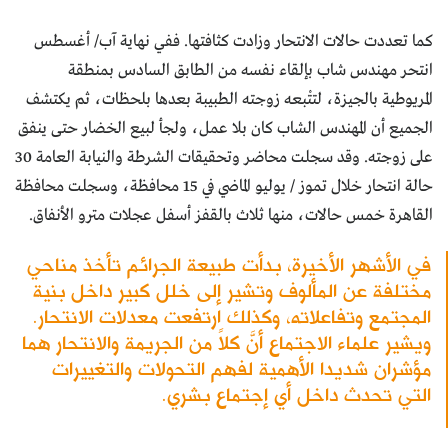
كما تعددت حالات الانتحار وزادت كثافتها. ففي نهاية آب/ أغسطس
انتحر مهندس شاب بإلقاء نفسه من الطابق السادس بمنطقة
المريوطية بالجيزة، لتتْبعه زوجته الطبيبة بعدها بلحظات، ثم يكتشف
الجميع أن المهندس الشاب كان بلا عمل، ولجأ لبيع الخضار حتى ينفق
على زوجته. وقد سجلت محاضر وتحقيقات الشرطة والنيابة العامة 30
حالة انتحار خلال تموز / يوليو الماضي في 15 محافظة، وسجلت محافظة
القاهرة خمس حالات، منها ثلاث بالقفز أسفل عجلات مترو الأنفاق.
في الأشهر الأخيرة، بدأت طبيعة الجرائم تأخذ مناحي
مختلفة عن المألوف وتشير إلى خلل كبير داخل بنية
المجتمع وتفاعلاته، وكذلك ارتفعت معدلات الانتحار.
ويشير علماء الاجتماع أنَّ كلاً من الجريمة والانتحار هما
مؤشران شديدا الأهمية لفهم التحولات والتغييرات
التي تحدث داخل أي إجتماع بشري.