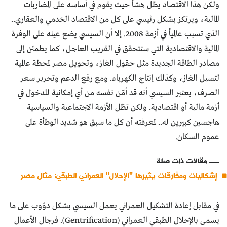
ولكن هذا الاقتصاد يظل هشاً حيث يقوم في أساسه على المضاربات
المالية، ويرتكز بشكل رئيسي على كل من الاقتصاد الخدمي والعقاري..
الذي تسبب عالمياً في أزمة 2008. إلا أن السيسي يضع عينه على الوفرة
المالية والاقتصادية التي ستتحقق في القريب العاجل، كما يطمئن إلى
مصادر الطاقة الجديدة مثل حقول الغاز، وتحويل مصر لمحطة عالمية
لتسيل الغاز، وكذلك إنتاج الكهرباء. ومع رفع الدعم وتحرير سعر
الصرف، يعتبر السيسي أنه قد أمّن نفسه من أي إمكانية للدخول في
أزمة مالية أو اقتصادية. ولكن تظل الأزمة الاجتماعية والسياسية
هاجسين كبيرين له.. لمعرفته أن كل ما سبق هو شديد الوطأة على
عموم السكان.
مقالات ذات صلة
إشكاليات ومفارقات يثيرها "الإحلال" العمراني الطبقي: مثال مصر
في مقابل إعادة التشكيل العمراني يعمل السيسي بشكل دؤوب على ما
يسمى بالإحلال الطبقي العمراني (Gentrification). فرجال الأعمال