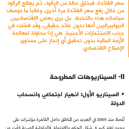
سعر الفائدة، فيخلق حالة من الركود، ثم يعالج الركود
من خلال رفع سعر الفائدة مرة أخرى، وغالباً ما توصف
سياساته هذه بالتخبط. بل يرى بعض الاقتصاديين
النيوليبراليين أنها بدون عائد حقيقي، وقد فشلت في
جذب الاستثمارات الأجنبية. هي إذاً محاولة لمعالجة
الأزمة المالية بدون تحقيق أي إنجاز على مستوى
الإصلاح الاقتصادي.
II- السيناريوهات المطروحة
• السيناريو الأول: انهيار اجتماعي وانسحاب
الدولة
تُلحظ منذ 2005 في العديد من المناطق داخل القاهرة مؤشرات على
وجود تغيّر كبير في شكل الحكم والاجتماع. فالداخلية المصرية كفّت عن