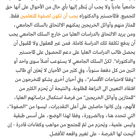
جامعياً عادياً ولا يجب أن يُنظر إليها بأي حال من الأحوال على أنها حق
للجميع. فالماجستير والدكتوراه
يجب أن تكون لصفوة المتعلمين
فقط.
الممتاز منهم وأوائل الخريجين يمكنهم الالتحاق بالسلك الجامعي،
ومن يريد الالتحاق بالدراسات العليا من خارج السلك الجامعي يجب
أن يدفع تكلفة تلك الدراسة كاملة. فمن غير المعقول ولا المقبول أن
يحصل طالب الدراسات العليا على دعم للحصول على الماجستير
والدكتوراه". لكنّ السلك الجامعي لا يستوعب أصلاً سوى واحد أو
اثنين من كل دفعة سنوياً، وفي كثير من الأحيان لا يُعيّن أي طالب
"وفقا لاحتياجات الأقسام"، وفي أحيان أخرى يشكو المتخرجون من
افتقاد التعيين الى النزاهة المطلوبة. والنتيجة أن يُحرَم الكثير من
"الممتازين وأوائل الخريجين" من فرصة استكمال دراساتهم العليا،
لأنهم، وإن كانوا حاصلين على أعلى التقديرات، ليسوا من "الصفوة"،
التي تتحدد هنا، وبالضرورة، وفقا لهذا الوضع، على أسس طبقية
وليس علمية، ويُحرَم من ثمّ المجتمع من مواهب وكفاءات قادرة - إن
أتيحت لها الفرصة - على تغيير واقعه للأفضل.