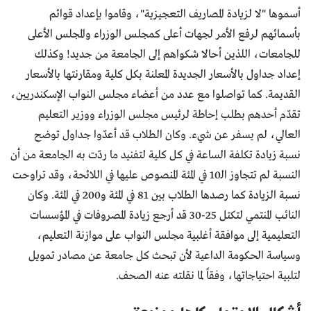
أسموها "لا لزيادة المصاريف التعجيزية"، وقاموا بإعداد قوائم
بأسمائهم لرفع الأمر لجهات أعلى كمجلس الوزراء والمجلس الأعلى
للجامعات، اللذين أحالا شكواهم إلى الجامعة من جديد! وكذلك
إعداد جداول بالأسعار الجديدة المعلنة بكل كلية ومقارنتها بالأسعار
القديمة. كما تواصلوا مع عدد من أعضاء مجلس النواب الإسكندريين،
تقدّم أحدهم بطلب إحاطة لرئيس مجلس الوزراء ووزير التعليم
العالي، لم يسفر عن شيء. وكان الطلاب قد أعدّوا جداول توضح
نسبة زيادة تكلفة الساعة في كل كلية لتفنيد ما ردّت به الجامعة من أن
النسبة لم تتجاوز الـ10 في المئة المنصوص عليها في اللائحة، وقد تراوحت
نسبة الزيادة كما رصدها الطلاب بين 81 في المئة و200 في المئة. وكان
النائب المنتمي لتكتل 25-30 قد أرجع زيادة المصروفات في المؤسسات
التعليمية إلى موافقة أغلبية مجلس النواب على موازنة التعليم،
وسياسة الحكومة الداعية لأن تبحث كل جامعة عن مصادر تمويل
لتلبية احتياجاتها، وفقاً لما نقلته عنه الصحف.