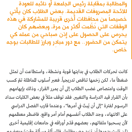
والمطالبة بمقابلة رئيس الجامعة أو نائبه للعودة
للائحة المصروفات القديمة. بعض الطلاب كان يأتي
خصيصاً من محافظات أخرى قريبة للمشاركة في هذه
الوقفات التي نُظّمت أكثر من مرة، وبعضهم كان
يحرص على الحصول على إذن صباحي من عمله كي
يتمكن من الحضور.. مع دور مبادِر وبارز للطالبات بوجه
خاص.
كانت تحركات الطلاب في بدايتها قوية ونشطة، واستطاعت أن تمثل
ضغطاً ما، لكن زخمها تناقص تدريجياً. فعبر أسلوب المماطلة تمّ كسب
الوقت وامتصاص غضب الطلاب إلى أن يمرر القرار، وذلك بإيهامهم
بأن القرار قيد الدراسة والتغيير. فقد توقف مثلاً في بعض الكليات سداد
الرسوم لفترة "إلى أن يُبتّ في أمرها"، وعندما قارب الفصل الدراسي
على الانتهاء، وجد الطلاب أنفسهم أمام أمر واقع. فاضطر معظمهم
لأن يسحبوا ملفاتهم، بعضهم قدّم أوراقه في جامعات إقليمية أخرى
(لن تلبث بدورها أن تزيد مصروفاتها، فالمسألة مسألة وقت) وبعضهم