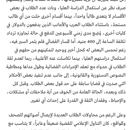
صرف نظر عن استكمال الدراسة العليا، وبات عدد الطلاب في بعض
الأقسام لا يتعدى طالباً واحداً، بينما أقسام أخرى خلت من أي طالب
مستجدّ، باستثناء الطلاب العرب والأجانب الذين يدفعون بالدولار. في
كليات أخرى، وُضِع مدى زمني لأسبوعين للدفع في حالة تجاوزه تزداد
تكلفة الساعة إلى 400 جنيه. أما المسار القضائي فلم يثمر السير فيه،
رغم تحمس البعض له كحل أخير ووحيد لتمكينهم من حقهم في
استكمال دراستهم العليا، بينما تكاسلت عنه الأغلبية، ربما لعدم ثقة
الطلاب في جدواه مع تعقد الإجراءات القضائية وطول مداها ومطاطية
النصوص الدستورية والقانونية، إلى جانب عدم تنفيذ بعض الأحكام
التي صدرت في قضايا سابقة على حد قول بعض الطلاب. وقبل كل
ذلك وبعده، الحالة العامة من الخوف من أية ملاحقات أو مشكلات،
والإحباط، وفقدان الثقة في القدرة على إحداث أي تغيير.
وعلى الرغم من محاولات الطلاب العديدة لإيصال أصواتهم للصحف
والمواقع، كان التناول الإعلامي للقضية ضعيفاً وعابراً، لا يتناسب مع