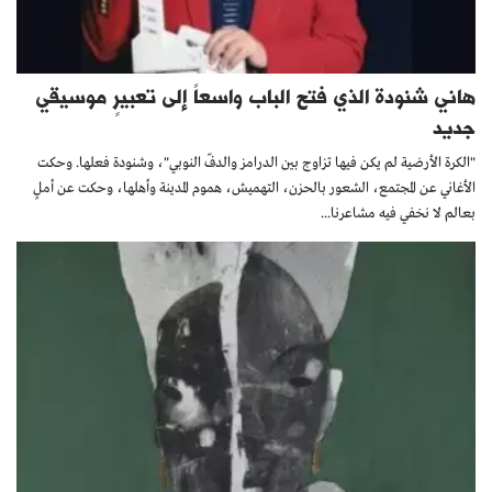
هاني شنودة الذي فتح الباب واسعاً إلى تعبيرٍ موسيقي
جديد
"الكرة الأرضية لم يكن فيها تزاوج بين الدرامز والدفّ النوبي"، وشنودة فعلها. وحكت
الأغاني عن المجتمع، الشعور بالحزن، التهميش، هموم المدينة وأهلها، وحكت عن أملٍ
بعالم لا نخفي فيه مشاعرنا...