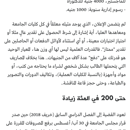
للماجستير، 4000 جنيه للدكتوراه
- رسوم إدارية سنوية: 1000 جنيه.
لم يتضمن الإعلان، الذي يوجد مثيله معلقاً في كل كليات الجامعة
ومعاهدها العليا، أية إشارة إلى شرط الحصول على تقدير عالٍ مثلا أو
اجتياز اختبارات معينة، أو أي استثناء لأوائل الدفعات أو الحاصلين على
تقدير "ممتاز". فالقدرات العلمية ليس لها أي وزن هنا، المعيار الوحيد
هو قدرتك على "دفع" عدة آلاف من الجنيهات.. هذا بخلاف المصاريف
التي يتحملها الطالب بشكل شخصي لشراء ما يحتاجه من كتب، أو
مواد وأجهزة (بالنسبة للكليات العملية)، وتكاليف الدورات والتصوير
والطباعة، وحتى حجز قاعة المناقشة..
حتى 200 في المئة زيادة
تعود القضية إلى الفصل الدراسي السابق (خريف 2018) حين صدر
قرار مجلس الجامعة في 30 آب/ أغسطس برفع المصروفات المقررة على