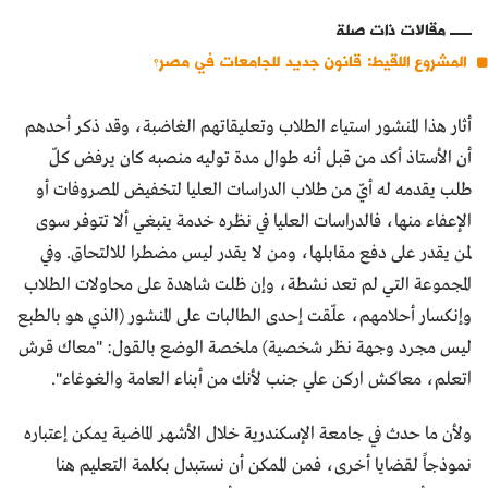
مقالات ذات صلة
المشروع اللقيط: قانون جديد للجامعات في مصر؟
أثار هذا المنشور استياء الطلاب وتعليقاتهم الغاضبة، وقد ذكر أحدهم
أن الأستاذ أكد من قبل أنه طوال مدة توليه منصبه كان يرفض كلّ
طلب يقدمه له أيّ من طلاب الدراسات العليا لتخفيض المصروفات أو
الإعفاء منها، فالدراسات العليا في نظره خدمة ينبغي ألا تتوفر سوى
لمن يقدر على دفع مقابلها، ومن لا يقدر ليس مضطرا للالتحاق. وفي
المجموعة التي لم تعد نشطة، وإن ظلت شاهدة على محاولات الطلاب
وإنكسار أحلامهم، علّقت إحدى الطالبات على المنشور (الذي هو بالطبع
ليس مجرد وجهة نظر شخصية) ملخصة الوضع بالقول: "معاك قرش
اتعلم، معاكش اركن علي جنب لأنك من أبناء العامة والغوغاء".
ولأن ما حدث في جامعة الإسكندرية خلال الأشهر الماضية يمكن إعتباره
نموذجاً لقضايا أخرى، فمن الممكن أن نستبدل بكلمة التعليم هنا