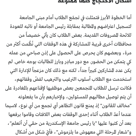
أشكال الاحتجاج كلها ممنوعة
أما الخطوة الأبرز فتمثلت في تجمّع الطلاب أمام مبنى الجامعة
لتسجيل اعتراضهم والمطالبة بمقابلة رئيس الجامعة أو نائبه للعودة
للائحة المصروفات القديمة. بعض الطلاب كان يأتي خصيصاً من
محافظات أخرى قريبة للمشاركة في هذه الوقفات التي نُظّمت أكثر من
مرة، وبعضهم كان يحرص على الحصول على إذن صباحي من عمله
كي يتمكن من الحضور. مع دور مبادِر وبارز للطالبات بوجه خاص. لم
يكن عدد المشاركين كبيراً جداً، لكنه مع ذلك كان مزعجاً للإدارة التي
استخدمت مع الطلاب أسلوب الترغيب والترهيب لفضّ وقفاتهم،
فكانت ترسل للطلاب المتجمعين بعض موظفيها لإقناعهم بالمغادرة على
أن يتم توصيل مطالبهم للمسئولين، ولإخبارهم بأن ما يفعلونه
"مخالف للقانون" إذ يمنع قانون التظاهر أي تجمع من أي نوع، لاسيما
عندما أعدّ الطلاب أثناء إحدى الوقفات بعض اللافتات وقاموا برفعها
بعد أن كتبوا عليها "يا رئيس جامعة الإسكندرية من حقي أن أتعلم"،
و"شعار المرحلة اللي معهوش ما يلزموش"، فأيّ شكل من أشكال