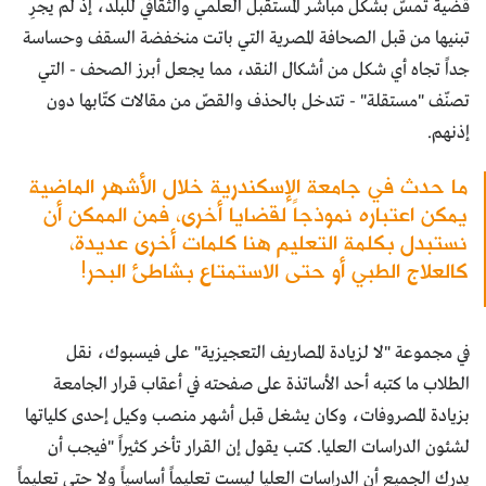
قضية تمسّ بشكل مباشر المستقبل العلمي والثقافي للبلد، إذ لم يجرِ
تبنيها من قبل الصحافة المصرية التي باتت منخفضة السقف وحساسة
جداً تجاه أي شكل من أشكال النقد، مما يجعل أبرز الصحف - التي
تصنّف "مستقلة" - تتدخل بالحذف والقصّ من مقالات كتّابها دون
إذنهم.
ما حدث في جامعة الإسكندرية خلال الأشهر الماضية
يمكن اعتباره نموذجاً لقضايا أخرى، فمن الممكن أن
نستبدل بكلمة التعليم هنا كلمات أخرى عديدة،
كالعلاج الطبي أو حتى الاستمتاع بشاطئ البحر!
في مجموعة "لا لزيادة المصاريف التعجيزية" على فيسبوك، نقل
الطلاب ما كتبه أحد الأساتذة على صفحته في أعقاب قرار الجامعة
بزيادة المصروفات، وكان يشغل قبل أشهر منصب وكيل إحدى كلياتها
لشئون الدراسات العليا. كتب يقول إن القرار تأخر كثيراً "فيجب أن
يدرك الجميع أن الدراسات العليا ليست تعليماً أساسياً ولا حتى تعليماً