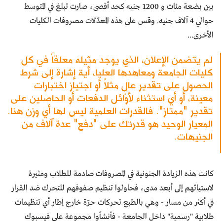
بين بضعة مئات و 1200 جنيه كحد أقصى، صارت تبلغ في المتوسط
حوالي 4 آلاف جنيه. وقس على هذه المعدّلات مصروفات الكليات
الأخرى...
لم يتضمن الإعلان، الذي يوجد مثيله معلقاً في كل
كليات الجامعة ومعاهدها العليا، أية إشارة إلى شرط
الحصول على تقدير عالٍ مثلاً أو اجتياز اختبارات
معينة، أو أي استثناء لأوائل الدفعات أو الحاصلين على
تقدير "ممتاز". فالقدرات العلمية ليس لها أي وزن هنا.
المعيار الوحيد هو قدرتك على "دفع" عدة آلاف من
الجنيهات.
كانت هذه الزيادة الجنونية في المصروفات صادمة للطلاب ومثيرة
لاستيائهم إلى أبعد مدى، فحاولوا تنظيم صفوفهم للتحرك ضد القرار
في أكثر من مسار - وهي بالطبع تحركات حرّة خارج إطار أي تنظيمات
طلابية "رسمية" داخل الجامعة - فأنشأوا مجموعة على فيسبوك