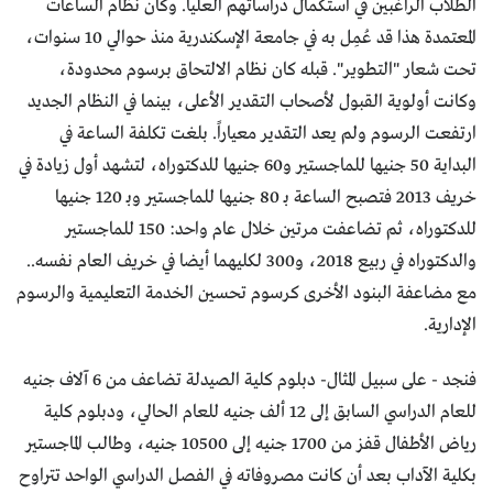
الطلاب الراغبين في استكمال دراساتهم العليا. وكان نظام الساعات
المعتمدة هذا قد عُمِل به في جامعة الإسكندرية منذ حوالي 10 سنوات،
تحت شعار "التطوير". قبله كان نظام الالتحاق برسوم محدودة،
وكانت أولوية القبول لأصحاب التقدير الأعلى، بينما في النظام الجديد
ارتفعت الرسوم ولم يعد التقدير معياراً. بلغت تكلفة الساعة في
البداية 50 جنيها للماجستير و60 جنيها للدكتوراه، لتشهد أول زيادة في
خريف 2013 فتصبح الساعة بـ 80 جنيها للماجستير وبـ 120 جنيها
للدكتوراه، ثم تضاعفت مرتين خلال عام واحد: 150 للماجستير
والدكتوراه في ربيع 2018، و300 لكليهما أيضا في خريف العام نفسه..
مع مضاعفة البنود الأخرى كرسوم تحسين الخدمة التعليمية والرسوم
الإدارية.
فنجد - على سبيل المثال- دبلوم كلية الصيدلة تضاعف من 6 آلاف جنيه
للعام الدراسي السابق إلى 12 ألف جنيه للعام الحالي، ودبلوم كلية
رياض الأطفال قفز من 1700 جنيه إلى 10500 جنيه، وطالب الماجستير
بكلية الآداب بعد أن كانت مصروفاته في الفصل الدراسي الواحد تتراوح