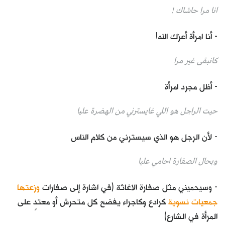
انا مرا حاشاك !
- أنا امرأة أعزك الله!
كانبقى غير مرا
- أظل مجرد امرأة
حيت الراجل هو اللي غايسترني من الهضرة عليا
- لأن الرجل هو الذي سيسترني من كلام الناس
وبحال الصفارة احامي عليا
- وسيحميني مثل صفارة الاغاثة (في اشارة إلى صفارات
وزعتها
جمعيات نسوية
كرادع وكاجراء يفضح كل متحرش أو معتدٍ على
المرأة في الشارع)