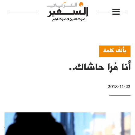
بألف كلمة
أنا مْرا حاشاك..
الرئيسية
مواضيع
2018-11-23
إفتتاحية
فكرة
دفاتر
بالصورة