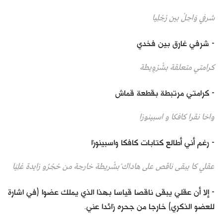
شرفي وَاحِلْ بين رْجْلِيا
- شرفي غارق بين فخدي
كرامتي متعلقة بشْرْوِيطة
- كرامتي مرتبطة بقطعة قماش
واخا نقرا كافكا و اسبينوزا
- رغم أني أطالع كتابات كافكا واسبينوزا
عقلي كا يبقى ناقص على هاداك ْبشْريطة خارجة من حْجْرُو زايدة عْلِيَا
- إلا أن عقلي يبقى ناقصا قياسا بهذا الذي يملك عضوا (في اشارة
للعضو الذكري) خارجا من جحره زائدا عني.