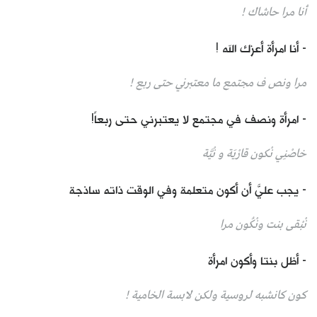
أنا مرا حاشاك !
- أنا امرأة أعزك الله !
مرا ونص ف مجتمع ما معتبرني حتى ربع !
- امرأة ونصف في مجتمع لا يعتبرني حتى ربعاً!
خاصْنِي نْكون قارْيَة و نْيَّة
- يجب عليَّ أن أكون متعلمة وفي الوقت ذاته ساذجة
نْبْقى بنت ونْكُون مرا
- أظل بنتا وأكون امرأة
كون كانشبه لروسية ولكن لابسة الخامية !