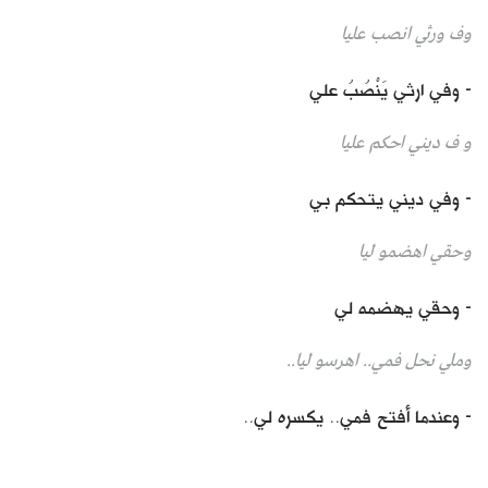
وف ورثي انصب عليا
- وفي ارثي يَنْصُبُ علي
و ف ديني احكم عليا
- وفي ديني يتحكم بي
وحقي اهضمو ليا
- وحقي يهضمه لي
وملي نحل فمي.. اهرسو ليا..
- وعندما أفتح فمي.. يكسره لي..