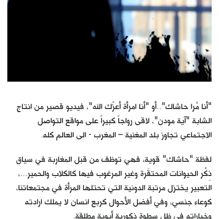
كتّابنا
الأرشيف
"أنا مْرا حاشاك"..أو "أنا امرأة أعزّك الله"، فيديو قصير من انتاج
الشابة "آية مودن"، لاقى رواجاً كبيراً على مواقع التواصل
الاجتماعي تجاوز بلد المغنية – المغرب - الى العالم كله.
لفظة "حاشاك" قوية، فهي توظف من قبل المغاربة في سياق
ذِكْر الحيوانات المحتقَرة وغير المرغوب فيها كالكلاب والحمير...،
التعبير يختزل مرتبة الدونية التي تحتلها المرأة في مجتمعاتنا،
كوعاء جنسي، وفي أفضل الأحوال كربع انسان لا يملك ارادته
وخياراته في ظل سطوة ذكورية أبوية مطلقة.