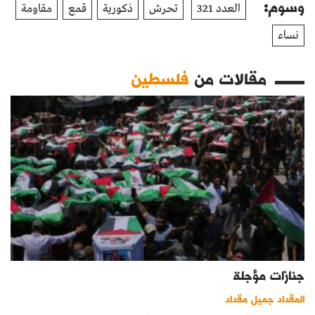
وسوم:
العدد 321
تحرش
ذكورية
قمع
مقاومة
نساء
مقالات من
فلسطين
جنازات مؤجلة
المقداد جميل مقداد