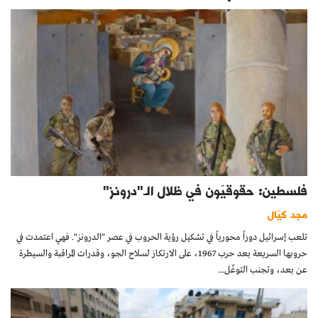
فلسطين: حقوقيّون في ظلال الـ"درونز"
مجد كيّال
تلعب إسرائيل دوراً محورياً في تشكيل رؤية الحروب في عصر "الدرونز". فهي اعتمدت في
حروبها السريعة بعد حرب 1967، على الارتكاز لسلاح الجو، وقدرات المراقبة والسيطرة
عن بعد، وتجنب التوغّل...