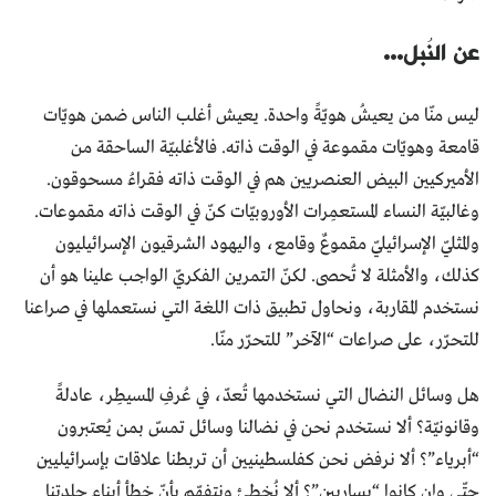
عن النُبل…
ليس منّا من يعيشُ هويّةً واحدة. يعيش أغلب الناس ضمن هويّات
قامعة وهويّات مقموعة في الوقت ذاته. فالأغلبيّة الساحقة من
الأميركيين البيض العنصريين هم في الوقت ذاته فقراءُ مسحوقون.
وغالبيّة النساء المستعمِرات الأوروبيّات كنّ في الوقت ذاته مقموعات.
والمثليّ الإسرائيليّ مقموعٌ وقامع، واليهود الشرقيون الإسرائيليون
كذلك، والأمثلة لا تُحصى. لكنّ التمرين الفكريّ الواجب علينا هو أن
نستخدم المقاربة، ونحاول تطبيق ذات اللغة التي نستعملها في صراعنا
للتحرّر، على صراعات “الآخر” للتحرّر منّا.
هل وسائل النضال التي نستخدمها تُعدّ، في عُرفِ المسيطِر، عادلةً
وقانونيّة؟ ألا نستخدم نحن في نضالنا وسائل تمسّ بمن يُعتبرون
“أبرياء”؟ ألا نرفض نحن كفلسطينيين أن تربطنا علاقات بإسرائيليين
حتّى وإن كانوا “يساريين”؟ ألا نُخطئ ونتفهّم بأنّ خطأ أبناء جلدتنا