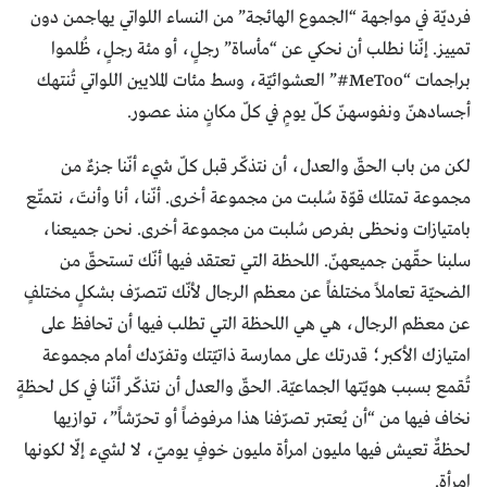
فرديّة في مواجهة “الجموع الهائجة” من النساء اللواتي يهاجمن دون
تمييز. إنّنا نطلب أن نحكي عن “مأساة” رجلٍ، أو مئة رجلٍ، ظُلموا
براجمات “MeToo#” العشوائيّة، وسط مئات الملايين اللواتي تُنتهك
أجسادهنّ ونفوسهنّ كلّ يومٍ في كلّ مكانٍ منذ عصور.
لكن من باب الحقّ والعدل، أن نتذكّر قبل كلّ شيء أنّنا جزءٌ من
مجموعة تمتلك قوّة سُلبت من مجموعة أخرى. أنّنا، أنا وأنتَ، نتمتّع
بامتيازات ونحظى بفرص سُلبت من مجموعة أخرى. نحن جميعنا،
سلبنا حقّهن جميعهنّ. اللحظة التي تعتقد فيها أنّك تستحقّ من
الضحيّة تعاملاً مختلفاً عن معظم الرجال لأنّك تتصرّف بشكلٍ مختلفٍ
عن معظم الرجال، هي هي اللحظة التي تطلب فيها أن تحافظ على
امتيازك الأكبر؛ قدرتك على ممارسة ذاتيّتك وتفرّدك أمام مجموعة
تُقمع بسبب هويّتها الجماعيّة. الحقّ والعدل أن نتذكّر أنّنا في كل لحظةٍ
نخاف فيها من “أن يُعتبر تصرّفنا هذا مرفوضاً أو تحرّشاً”، توازيها
لحظةٌ تعيش فيها مليون امرأة مليون خوفٍ يوميّ، لا لشيء إلّا لكونها
امرأة.