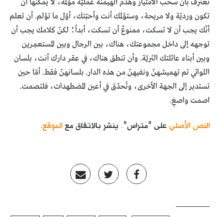
تعترف بأن سحب الامتياز وهدم الهيمنة عمليّة مؤلمة، لا يُمكنها أن
تكون ورديّة ولا مريحة، وستؤلمك أنت وأحبّتك، أوّل ما تؤلم. أن تعلم
أنّك يجب أن لا تسكت، ممنوعٌ أن تسكت، أبداً؛ لكنّ كلامك يجب أن
توجهه إلى داخل مجموعتك، هناك، بين الرجال وبين المستعمِرين
وبين أبناء عائلتك الثريّة. وأن تنطق هناك، في عقر دارك أنت، بلسان
اللواتي تم تهميشهنّ ونفيهنّ من هذه الدار. بلسانهنّ فقط. أمّا حين
تستدير إلى الجهة الأخرى، وتُحدّق في أعين المضطهدات، فلتصمت.
اصمت واصغِ.
النص الأصلي
على "متراس". ينشر بالاتفاق مع
الموقع
.