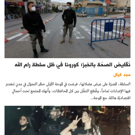
نُقايض الصحّة بالخبز: كورونا في ظل سلطة رام الله
مجد كيّال
السلطة، المصرّة على عرض عضلاتها، فرضت في الموجة الأولى حظر التجوّل في مدنٍ تنعدم
فيها الإصابات تماماً، وقُطع التنقّل بين كل المحافظات، وأُنهك المجتمع تحت أحمالٍ
اقتصاديّة هائلة. مع الموجة...