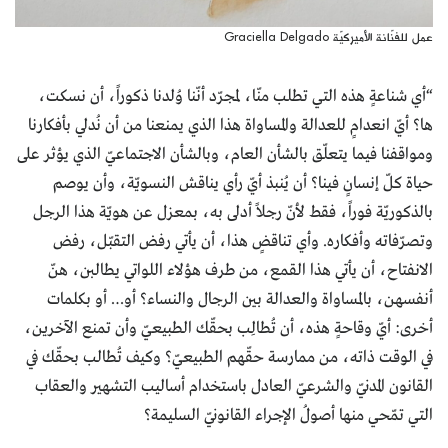
عمل للفنّانة الأميركيّة Graciella Delgado
“أي شناعةٍ هذه التي تطلب منّا، لمجرّد أنّنا وُلدنا ذكوراً، أن نسكت،
ها؟ أيّ انعدامٍ للعدالة والمساواة هذا الذي يمنعنا من أن نُدلي بأفكارنا
ومواقفنا فيما يتعلّق بالشأن العام، وبالشأن الاجتماعيّ الذي يؤثر على
حياة كلّ إنسانٍ فينا؟ أن يُنبذ أيّ رأي يناقش النسويّة، وأن يوصم
بالذكوريّة فوراً، فقط لأنّ رجلاً أدلى به، بمعزل عن هويّة هذا الرجل
وتصرّفاته وأفكاره. وأي تناقضٍ هذا، أن يأتي رفض التقبّل، رفض
الانفتاح، أن يأتي هذا القمع، من طرف هؤلاء اللواتي يطالبن، هنّ
أنفسهن، بالمساواة والعدالة بين الرجال والنساء؟ أو… أو بكلمات
أخرى: أيّ وقاحةٍ هذه، أن تُطالِب بحقّك الطبيعيّ وأن تمنع الآخرين،
في الوقت ذاته، من ممارسة حقّهم الطبيعيّ؟ وكيف تُطالب بحقّك في
القانون المدنيّ والشرعيّ العادل باستخدام أساليب التشهير والعقاب
التي تمّحي منها أصولُ الإجراء القانونيّ السليمة؟