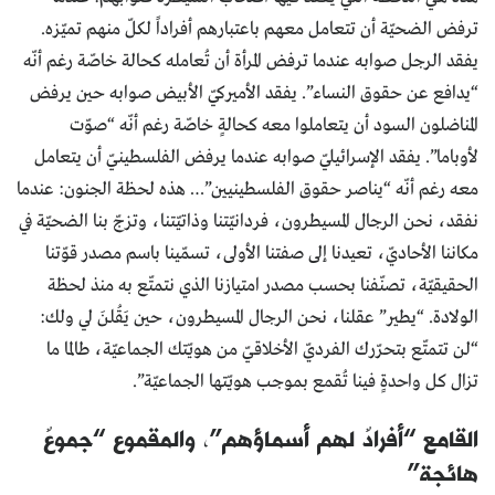
ترفض الضحيّة أن تتعامل معهم باعتبارهم أفراداً لكلّ منهم تميّزه.
يفقد الرجل صوابه عندما ترفض المرأة أن تُعامله كحالة خاصّة رغم أنّه
“يدافع عن حقوق النساء”. يفقد الأميركيّ الأبيض صوابه حين يرفض
المناضلون السود أن يتعاملوا معه كحالةٍ خاصّة رغم أنّه “صوّت
لأوباما”. يفقد الإسرائيليّ صوابه عندما يرفض الفلسطينيّ أن يتعامل
معه رغم أنّه “يناصر حقوق الفلسطينيين”… هذه لحظة الجنون: عندما
نفقد، نحن الرجال المسيطرون، فردانيّتنا وذاتيّتنا، وتزجّ بنا الضحيّة في
مكاننا الأحاديّ، تعيدنا إلى صفتنا الأولى، تسمّينا باسم مصدر قوّتنا
الحقيقيّة، تصنّفنا بحسب مصدر امتيازنا الذي نتمتّع به منذ لحظة
الولادة. “يطير” عقلنا، نحن الرجال المسيطرون، حين يَقُلنَ لي ولك:
“لن تتمتّع بتحرّرك الفرديّ الأخلاقيّ من هويّتك الجماعيّة، طالما ما
تزال كل واحدةٍ فينا تُقمع بموجب هويّتها الجماعيّة”.
القامع “أفرادٌ لهم أسماؤهم”، والمقموع “جموعٌ
هائجة”