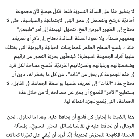
لا ينطبق هذا على المسألة النسويّة فقط. فكلّ هيمنةٍ لأيّ مجموعة
أحاديّة تترسّخ وتتغلغل في عمق البُنى الاجتماعيّة والسياسية، حتّى لا
تحتاج إلى الظهور اليوميّ الفجّ. تتحوّل الهيمنة إلى أمر “طبيعيّ”
ومفهوم ضمناً، ولا تعود الصفة السائدة تحتاج إلى ذكرٍ أو تعريف.
هكذا، يتّسع السطح الظاهر للممارسات الحياتيّة واليوميّة التي يختلف
عليها أفراد المجموعة المسيطِرة؛ فيتحلّون بحريّة التعبير عن آرائهم
وشخصيّاتهم ورغباتهم وتصرّفاتهم الفرديّة. تُفسح مساحة لكل فرد
في هذه المجموعة كي يعبّر عن “ذاته”، عن كل ما يخطر له، دون أن
تحتاج هذه “الذات” إلى تعريف نفسها بواسطة الجماعة. في المقابل، لا
يستطيع “الآخر” المقموع أن يعبّر عن مصالحه إلّا من خلال هذه
الجماعة، التي يُقمع لمجرّد انتمائه لها.
هذا بالضبط ما يُحاول كل قامعٍ أن يحافظ عليه. وهذا ما نحاول، نحن
الرجال، أن نحافظ عليه في نقاشنا لمسائل التحرّر النسويّ، ولمسألة
الحملة المكافِحة للتحرّش تحديداً: إنّنا نُريد أن نُبقي على تميّزنا كحالات