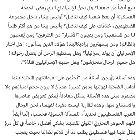
ينبع أيضاً من ضعفنا؟ هل يحقّ للإسرائيليّ الذي رفض الخدمة
العسكريّة أن يعظ شعبنا كيف نناضل؟ أوليس بيننا، داخل مجموعة
المضطهدين، خلافات على كيف نناضل؟ وأليس بيننا من هم أكثر ظلماً
لنا من المستعمِر؟ ومن يدينون “الأشرار” من الطرفين؟ ومن يُعجبون
بالظالم؟ ومن يستهترون براديكاليّتنا؟ هؤلاء الذين يسألون: “هل اختار
الإسرائيليّ أن يولد إسرائيلياً؟ وهل يستطيع الرجل أن يعتزلَ رجولته؟
هل جميع الرجال متحرّشون؟ وهل جميع الإسرائيليين قتلة؟”.
هذه أسئلة المُهيمِن. أسئلةُ من “يُجنّون على” فردانيّتهم المتميّزة بينما
تُداس الضحيّة لهويّتها ودون تمييز؛ عميانٌ لا يرون حجم امتيازهم ولا
مصدره. مبنى هذه الأسئلة يشكّل معادلةً يُمكن تعويض عناصرها
والاستنتاج منها. وهذه المقاربة ليست مفيدة لفهمنا، نحن الرجال
العرب الفلسطينيون تحديداً، للمسألة النسويّة فحسب، إنّما أيضاً
لفهم الجوهر التحرّريّ الكونيّ لقضيّتنا بشكلٍ أفضل، خاصةً في كلِّ مرةٍ
يطلّ علينا فيها فلسطينيّ يطلب منّا أن نلائم نضالنا بحيث يعجب