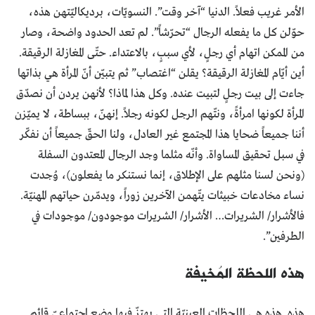
الأمر غريب فعلاً. الدنيا “آخر وقت”. النسويّات، برديكاليّتهن هذه،
حوّلن كل ما يفعله الرجال “تحرّشاً”. لم تعد الحدود واضحة، وصار
من الممكن اتهام أي رجلٍ، لأي سببٍ، بالاعتداء. حتّى المغازلة الرقيقة.
أين أيّام المغازلة الرقيقة؟ يقلن “اغتصاب” ثم يتبيّن أنّ المرأة هي بذاتها
جاءت إلى بيت رجلٍ لتبيت عنده. وكل هذا لماذا؟ لأنهن يردن أن نصدّق
المرأة لكونها امرأةً، ونتّهم الرجل لكونه رجلاً. إنهنّ، ببساطة، لا يميّزن
أننا جميعاً ضحايا هذا المجتمع غير العادل، ولنا الحقّ جميعاً أن نفكّر
في سبل تحقيق المساواة. وأنّه مثلما وجد الرجال المعتدون السفلة
(ونحن لسنا مثلهم على الإطلاق، إنما نستنكر ما يفعلون)، وُجدت
نساء مخادعات خبيثات يتّهمن الآخرين زوراً، ويدمّرن حياتهم المهنيّة.
فالأشرار/ الشريرات… الأشرار/ الشريرات موجودون/ موجودات في
الطرفين”.
هذه اللحظة المُخيفة
هذه. هذه هي اللحظات العينيّة التي يهتزّ فيها وضع اجتماعيّ قائم.