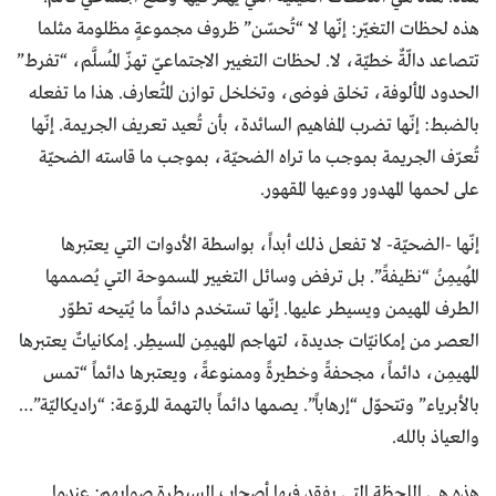
هذه لحظات التغيّر: إنّها لا “تُحسّن” ظروف مجموعةٍ مظلومة مثلما
تتصاعد دالّةٌ خطيّة، لا. لحظات التغيير الاجتماعيّ تهزّ المُسلَّم، “تفرط”
الحدود المألوفة، تخلق فوضى، وتخلخل توازن المُتعارف. هذا ما تفعله
بالضبط: إنّها تضرب المفاهيم السائدة، بأن تُعيد تعريف الجريمة. إنّها
تُعرّف الجريمة بموجب ما تراه الضحيّة، بموجب ما قاسته الضحيّة
على لحمها المهدور ووعيها المقهور.
إنّها -الضحيّة- لا تفعل ذلك أبداً، بواسطة الأدوات التي يعتبرها
المُهيمِنُ “نظيفةً”. بل ترفض وسائل التغيير المسموحة التي يُصممها
الطرف المهيمن ويسيطر عليها. إنّها تستخدم دائماً ما يُتيحه تطوّر
العصر من إمكانيّات جديدة، لتهاجم المهيمِن المسيطِر. إمكانياتٌ يعتبرها
المهيمِن، دائماً، مجحفةً وخطيرةً وممنوعةً، ويعتبرها دائماً “تمس
بالأبرياء” وتتحوّل “إرهاباً”. يصمها دائماً بالتهمة المروّعة: “راديكاليّة”…
والعياذ بالله.
هذه هي اللحظة التي يفقد فيها أصحاب السيطرة صوابهم: عندما