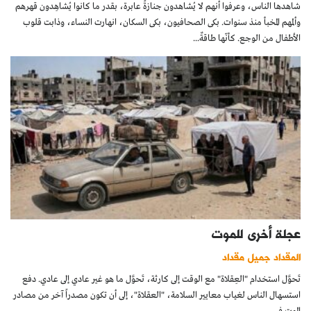
شاهدها الناس، وعرفوا أنهم لا يُشاهدون جنازةً عابرة، بقدر ما كانوا يُشاهِدون قهرهم
وألمهم المخبأ منذ سنوات. بكى الصحافيون، بكى السكان، انهارت النساء، وذابت قلوب
الأطفال من الوجع. كأنّها طاقةٌ...
عجلة أخرى للموت
المقداد جميل مقداد
تَحوَّل استخدام "العِقلاة" مع الوقت إلى كارثة، تَحوَّل ما هو غير عادي إلى عادي. دفع
استسهال الناس لغياب معايير السلامة، "العقلاة"، إلى أن تكون مصدراً آخر من مصادر