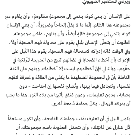
ويُرضي المستعمِر الصهيونيّ.
على الإنسان أن يعي كونه ينتمي إلى مجموعةٍ مظلومةٍ، وأن يقاوم مع
مجموعته هذا الظلم. إنّما ما لا يقلّ إلحاحاً وضرورةً، أن يعي الإنسان
كونه ينتمي إلى مجموعةٍ ظالمةٍ أيضاً، وأن يقاوم، داخل مجموعته.
المطلوبُ أن يتحلّى الإنسان بنُبلٍ يقوم على محاولة فهم الضحيّة أولاً،
وفي الوقت ذاته إدراكه لاستحالة فهم الضحيّة. يقوم هذا النُبل على
الإدراك بأن أخطاء الضحايا في نضالهم تنبع من الجريمة المُرتكبة في
حقّهم، وبالتالي فإنّ أخطاءهم ليست إلا أخطاءك. ويقوم على الثقة
الكاملة بأنّ في المجموعة المضطهدة ما يكفي من الطاقة والمعرفة لتقيّم
نفسها، وتتجادل فيما بينها، وتُصلح نفسها إن احتاجت – دون
وصاية، ودون تعليمات، ودون مُنقذٍ يأتيها من بلاد النور. هذا ما يجب
أن يدركه الرجال، وكلّ جماعة قامعة أخرى.
يكمن النبل في أن تعترف بذنب جماعتك القامعة، وأن تكون مستعدّاً
لأن تتنازل عن ذاتيّتك، وأن تتحمّل العقوبة باسم مجموعتك. أن