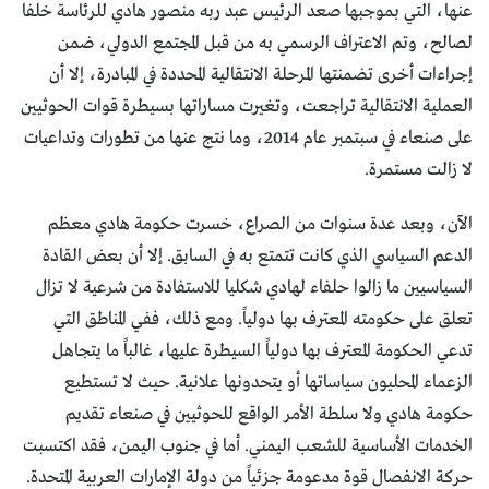
عنها، التي بموجبها صعد الرئيس عبد ربه منصور هادي للرئاسة خلفا
لصالح، وتم الاعتراف الرسمي به من قبل المجتمع الدولي، ضمن
إجراءات أخرى تضمنتها المرحلة الانتقالية المحددة في المبادرة، إلا أن
العملية الانتقالية تراجعت، وتغيرت مساراتها بسيطرة قوات الحوثيين
على صنعاء في سبتمبر عام 2014، وما نتج عنها من تطورات وتداعيات
لا زالت مستمرة.
الآن، وبعد عدة سنوات من الصراع، خسرت حكومة هادي معظم
الدعم السياسي الذي كانت تتمتع به في السابق. إلا أن بعض القادة
السياسيين ما زالوا حلفاء لهادي شكليا للاستفادة من شرعية لا تزال
تعلق على حكومته المعترف بها دولياً. ومع ذلك، ففي المناطق التي
تدعي الحكومة المعترف بها دولياً السيطرة عليها، غالباً ما يتجاهل
الزعماء المحليون سياساتها أو يتحدونها علانية. حيث لا تستطيع
حكومة هادي ولا سلطة الأمر الواقع للحوثيين في صنعاء تقديم
الخدمات الأساسية للشعب اليمني. أما في جنوب اليمن، فقد اكتسبت
حركة الانفصال قوة مدعومة جزئياً من دولة الإمارات العربية المتحدة.