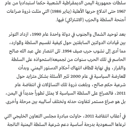
سلطات جمهورية اليمن الديمقراطية الشعبية حكما استبداديا من عام
1967 حتى اندلاع حربها الأهلية (يناير 1986) التي مثلت ذروة صراعات
أجنحة السلطة والحزب (الاشتراكي) فيها.
بعد توحيد الشمال والجنوب في دولة واحدة عام 1990، ازداد التوتر
بين قيادات الدولتين السابقتين حول كيفية تقسيم السلطة والموارد،
مما أدى إلى نشوب حرب صيف 1994. تلى انتصار علي عبد الله صالح
الحاسم في تلك الحرب سنوات من تجميعه/استحواذه على السلطة
والقرار، وفي نهاية المطاف انتهاك أحكام الدستور اليمني. وبدأت
المعارضة السياسية في عام 2000 تثير الأسئلة بشكل متزايد حول
شرعية حكم صالح، وبلغت ذروة تلك التساؤلات في انتفاضة عام
2011، فالصراع على السلطة السياسية لا يمثل تطوراً جديداً في اليمن،
بل هو صراع مستمر تتفاوت حدته وتختلف أساليبه بين مرحلة وأخرى.
في أعقاب انتفاضة 2011، حاولت مبادرة مجلس التعاون الخليجي التي
ترعاها السعودية بدرجة أساسية دعم شرعية السلطة اليمنية الناتجة