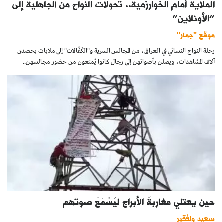
الملاية أمام الخوارزمية.. تحولات النواح من الجاهلية إلى
“الأونلاين”
موقع "جمار"
رحلة النواح النسائي في العراق، من المجالس السرية و"الكَفّالات" إلى ملايات يحصدن
آلاف المشاهدات، ويصلن بأصواتهن إلى رجال كانوا يُمنعون من حضور مجالسهن..
حين يعتلي مغاربةٌ الأبراج ليُسْمَعَ صوتهم
سعيد ولفقير