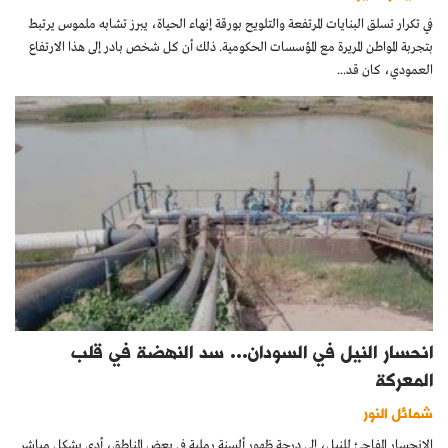
في تكرار تسلق البنايات المرتفعة والتلويح بورقة إنهاء الحياة، يبرز تشابه ملموس يرتبط
بتجربة المواطن المريرة مع المؤسسات الحكومية. ذلك أن كل شخص بادر إلى هذا الارتفاع
العمودي، كان قد...
انحسار النيل في السودان… سد النهضة في قلب
المعركة
شمائل النور
الانحسار المفاجئ للنيل، إلى درجة ظهور ألسنة رملية في بعض المناطق، أدى بشكل مباشر