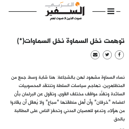
توهمت نخل السماوة نخل السماوات(*)
الرئيسية
مواضيع
نساء السماوة مشهود لهن بالشجاعة: هنا شابة وسط جمع من
المتظاهرين، تهاجم سياسات السلطة وتنتقد المحسوبيات
إفتتاحية
السائدة وتفنِّد مواقف مختلف القوى، وتقول عن البرلمان بأن
فكرة
اعضاءه "خرفان" وأن أهل منطقتها "سباع" ولا يُعقل أن يقادوا
من هؤلاء، وتدعو للعصيان المدني وتحفز الناس على المطالبة
دفاتر
بالحق.
بالصورة