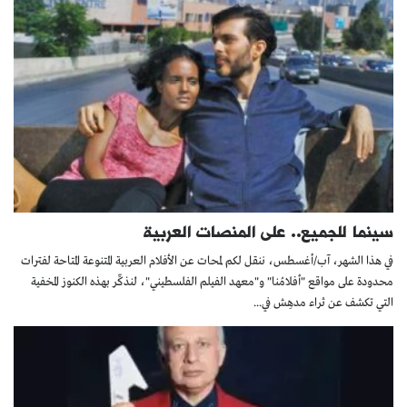
سينما للجميع.. على المنصات العربية
في هذا الشهر، آب/أغسطس، ننقل لكم لمحات عن الأفلام العربية المتنوعة المتاحة لفترات
محدودة على مواقع "أفلامُنا" و"معهد الفيلم الفلسطيني"، لنذكِّر بهذه الكنوز المخفية
التي تكشف عن ثراء مدهِش في...