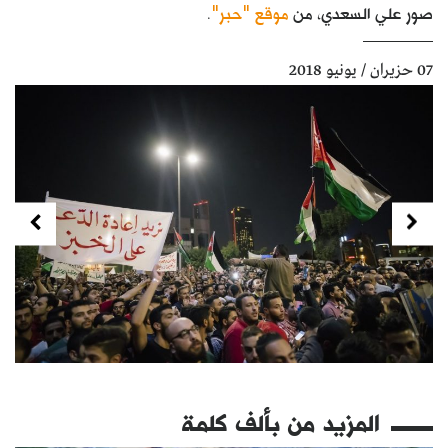
صور علي السعدي، من
موقع "حبر"
.
كتّابنا
الأرشيف
07 حزيران / يونيو 2018
Next
Previous
المزيد من
بألف كلمة