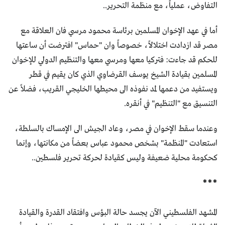
التفاوض، عملياً، مع منظمة التحرير..
أما في عهد الإخوان المسلمين برئاسة محمود مرسي فان العلاقة مع
مصر قد ازدادت اختلالاً، خصوصاً وان "حماس" افترضت أن ساعتها
للحكم قد جاءت: فتركيا معها ومرسي معها والتنظيم الدولي للإخوان
المسلمين بقيادة الشيخ يوسف القرضاوي الذي كان يقيم في قطر
ويستفيد من دعمها لمد نفوذه الى محيطها الخليجي القريب، فضلاً عن
التنسيق مع "التنظيم" في أنقره.
وعندما سقط الإخوان في مصر، وعاد الجيش الى الإمساك بالسلطة،
استعادت "المنظمة" بشخص محمود عباس بعضاً من مكانتها، وإنما
كحكومة محلية ضعيفة وليس كقيادة لحركة تحرير فلسطين..
***
المشهد الفلسطيني الآن يجسد حالة البؤس وافتقاد القدرة والقيادة