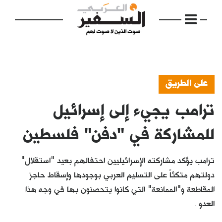
على الطريق
ترامب يجيء إلى إسرائيل
الرئيسية
مواضيع
للمشاركة في "دفن" فلسطين
إفتتاحية
ترامب يؤكد مشاركته الإسرائيليين احتفالهم بعيد "استقلال"
فكرة
دولتهم متكئاً على التسليم العربي بوجودها وإسقاط حاجز
المقاطعة و"الممانعة" التي كانوا يتحصنون بها في وجه هذا
دفاتر
العدو .
بالصورة