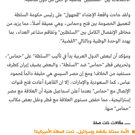
ولقد جاءت واقعة الإعتداء "المجهول" على رئيس حكومة السلطة
لتعميق الخصومة بين فتح وحماس، وهي عميقة أصلاً، مما يزيد من
مخاطر الإنفصال الكامل بين "السلطتين" وتفاقم مشاعر العداء، بما
يهدد الوحدة الوطنية وبالتالي "القضية".
ومؤكد أن لبعض الدول العربية يداً في تأليب "السلطة" على "حماس"،
وتحريض قطر "حماس" ضد "السلطة"، والبعض يضيف إيران كطرف
مستفيد من الخلاف! ومع إن مصر السيسي هي حليفة دائماً لمحمود
عباس، كما السعودية والإمارات، إلا ان القاهرة أعادت فتح قنوات
الإتصال مع "حماس" بعدما أعلن اسماعيل هنية أن العلاقة مع مصر
إستراتيجية، مما خفض مستوى العلاقة مع قطر ونقل بعض مكاتب
"حماس" منها.
مقالات ذات صلة
الأمة محتلّة بالنفط وإسرائيل.. تحت المظلّة الأميركية!