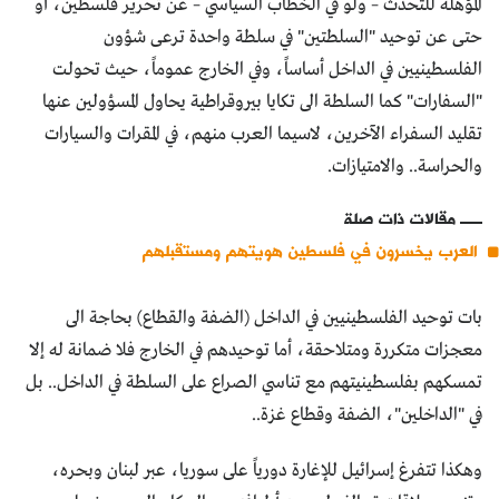
المؤهلة للتحدث – ولو في الخطاب السياسي – عن تحرير فلسطين، أو
حتى عن توحيد "السلطتين" في سلطة واحدة ترعى شؤون
الفلسطينيين في الداخل أساساً، وفي الخارج عموماً، حيث تحولت
"السفارات" كما السلطة الى تكايا بيروقراطية يحاول المسؤولين عنها
تقليد السفراء الآخرين، لاسيما العرب منهم، في المقرات والسيارات
والحراسة.. والامتيازات.
مقالات ذات صلة
العرب يخسرون في فلسطين هويتهم ومستقبلهم
بات توحيد الفلسطينيين في الداخل (الضفة والقطاع) بحاجة الى
معجزات متكررة ومتلاحقة، أما توحيدهم في الخارج فلا ضمانة له إلا
تمسكهم بفلسطينيتهم مع تناسي الصراع على السلطة في الداخل.. بل
في "الداخلين"، الضفة وقطاع غزة..
وهكذا تتفرغ إسرائيل للإغارة دورياً على سوريا، عبر لبنان وبحره،