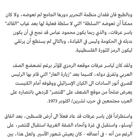
وبالطبع فان فقدان منظمة التحرير دورها الجامع لم تعوضه، ولا كان
ممكناً أن تعوضه "السلطة" التي لا سلطة فعلية لها بعد غياب "القائد"
ياسر عرفات، والذي ربما يكون محمود عباس قد نجح في أن يكون
بديله في الحكومة وليس في القيادة، وبالتالي لم يستطع أن يرتقي
ليكون الرمز للثورة الفلسطينية.
ولقد كان لياسر عرفات موقعه الرمزي المؤثر برغم تضعضع الصف
العربي وتفرق دوله، لاسيما بعد "زيارة العار" التي قام بها الرئيس
المصري أنور السادات الى الكيان الإسرائيلي ووقوفه أمام الكنيست
يعرض صلحاً من موقع الضعف على "المنتصر" المزدهي بانتصاره على
العرب مجتمعين في حرب تشرين/ اكتوبر 1973.
واستطراداً فإن ياسر عرفات قد عاد فعلاً الى أرض فلسطين، بعد اتفاق
أوسلو، واستقبل في غزة وأنحاء الضفة الغربية استقبال المنتصر، على
الرغم من أنه – في أعماقه – كان يعيش شعور الأسير. ولعل هذا، بين