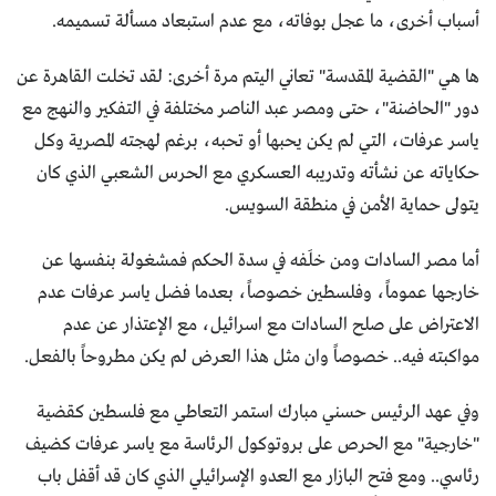
أسباب أخرى، ما عجل بوفاته، مع عدم استبعاد مسألة تسميمه.
ها هي "القضية المقدسة" تعاني اليتم مرة أخرى: لقد تخلت القاهرة عن
دور "الحاضنة"، حتى ومصر عبد الناصر مختلفة في التفكير والنهج مع
ياسر عرفات، التي لم يكن يحبها أو تحبه، برغم لهجته المصرية وكل
حكاياته عن نشأته وتدريبه العسكري مع الحرس الشعبي الذي كان
يتولى حماية الأمن في منطقة السويس.
أما مصر السادات ومن خلَفه في سدة الحكم فمشغولة بنفسها عن
خارجها عموماً، وفلسطين خصوصاً، بعدما فضل ياسر عرفات عدم
الاعتراض على صلح السادات مع اسرائيل، مع الإعتذار عن عدم
مواكبته فيه.. خصوصاً وان مثل هذا العرض لم يكن مطروحاً بالفعل.
وفي عهد الرئيس حسني مبارك استمر التعاطي مع فلسطين كقضية
"خارجية" مع الحرص على بروتوكول الرئاسة مع ياسر عرفات كضيف
رئاسي.. ومع فتح البازار مع العدو الإسرائيلي الذي كان قد أقفل باب