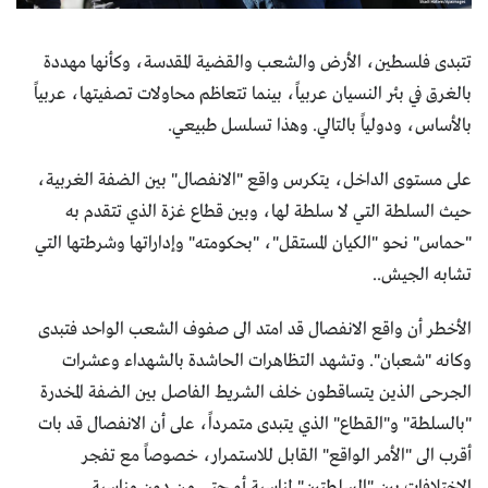
تتبدى فلسطين، الأرض والشعب والقضية المقدسة، وكأنها مهددة
بالغرق في بئر النسيان عربياً، بينما تتعاظم محاولات تصفيتها، عربياً
بالأساس، ودولياً بالتالي. وهذا تسلسل طبيعي.
على مستوى الداخل، يتكرس واقع "الانفصال" بين الضفة الغربية،
حيث السلطة التي لا سلطة لها، وبين قطاع غزة الذي تتقدم به
"حماس" نحو "الكيان المستقل"، "بحكومته" وإداراتها وشرطتها التي
تشابه الجيش..
الأخطر أن واقع الانفصال قد امتد الى صفوف الشعب الواحد فتبدى
وكانه "شعبان". وتشهد التظاهرات الحاشدة بالشهداء وعشرات
الجرحى الذين يتساقطون خلف الشريط الفاصل بين الضفة المخدرة
"بالسلطة" و"القطاع" الذي يتبدى متمرداً، على أن الانفصال قد بات
أقرب الى "الأمر الواقع" القابل للاستمرار، خصوصاً مع تفجر
الاختلافات بين "السلطتين" لمناسبة أو حتى من دون مناسبة.