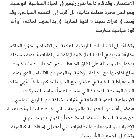
الاستعمار، وقد قام دائماً بدور رئيسي في الحياة السياسية التونسية.
وهو ليس مجرد منظمة نقابية، بل أقرب إلى التنظيم السياسي، وقد
وُصف في فترات معينة بـ"القوة الضاربة" في يد الحزب الحاكم، أو أنه
قوة سياسية معارضة.
وتضاف إلى الالتباسات التاريخية للعلاقة بين الاتحاد والحزب الحاكم،
مفارقة بنيوية في أداء تلك المنظمة المؤلفة من نقابات قاعدية مستقلة
بمقدار ما، وممثلة على نطاق المحافظات عبر اتحادات عامة يتفاوت
مبلغ تفاهمها مع القيادة الوطنية. وبالرغم من الالتباس الذي رعته
البيروقراطية النقابية في علاقتها مع الحزب الحاكم سابقاً، فهي مثلت
البنية الوسيطة الوحيدة التي منحت تعبيراً سياسيا للتحركات
الاجتماعية العفوية المندلعة في فترات مختلفة من التاريخ التونسي.
فبفضل أقسامها الفدرالية والجهوية - التي بقيت غالبية الوقت بعيدة
عن هيمنة السلطات – فقد استطاعت أن تقوم بدور حاسم في
الإضرابات والتجمعات والتظاهرات التي أدت إلى إسقاط الدكتاتورية
وتشكيل الجمعية التأسيسية.