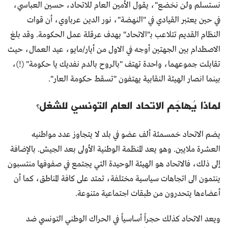
نستسلم ولن نخضع"، يقول الأمين العام للاتحاد، حسين العباسي،
في حين يعتبر القيادي في "النهضة"، نور الدين عرباوي، أن قوات
النظام القديم تتلاعب بـ"الاتحاد" بهدف عرقلة عمل الحكومة. وقد بلغ
الاصطدام بين الجهتين أوجه في الاول من أيار/مايو، عيد العمال، حيث
تقابلت جموعهما، واحدة تهتف "بالروح بالدم نفديك يا حكومة" (!)،
بينما انصار الهيئة النقابية يهتفون "تسقط حكومة العار".
لماذا يُهاجَم الاتحاد العام التونسي للشغل؟
يضم الاتحاد خمسمئة ألف عضو في بلد لا يتجاوز عدد مواطنيه
العشرة ملايين. وهو يعد المنظمة الوطنية الأولى بعد الجيش. بالإضافة
إلى ذلك، فالاتحاد هو الهيئة الوحيدة التي يجتمع في صفوفها منتسبون
ينتمون الى اتجاهات سياسية مختلفة، تمتد على كافة المناطق، كما أن
أعضاءها يتحدرون من طبقات اجتماعية متنوعة.
ويعد الاتحاد كذلك حجراً أساسياً في الحراك الوطني التونسي ضد