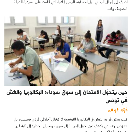
أُضيف إلى المجال الوطني، بل أحد أهم الرموز المادية التي قامت عليها سردية الدولة
الحديثة، ولا...
حين يتحوّل الامتحان إلى سوق سوداء: البكالوريا والغش
في تونس
فؤاد غربالي
كيف يمكن قراءة الغش في البكالوريا التونسية لا كخلل أخلاقي فردي فحسب، بل
كعرَض اجتماعي يكشف عن تحوّل المدرسة إلى سوق، وتحول الجدارة إلى آلية فرز