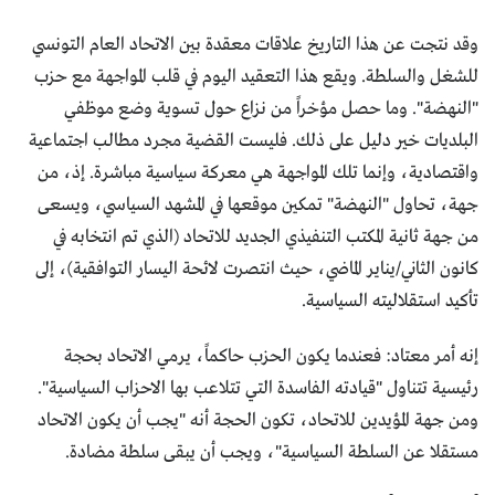
وقد نتجت عن هذا التاريخ علاقات معقدة بين الاتحاد العام التونسي
للشغل والسلطة. ويقع هذا التعقيد اليوم في قلب المواجهة مع حزب
"النهضة". وما حصل مؤخراً من نزاع حول تسوية وضع موظفي
البلديات خير دليل على ذلك. فليست القضية مجرد مطالب اجتماعية
واقتصادية، وإنما تلك المواجهة هي معركة سياسية مباشرة. إذ، من
جهة، تحاول "النهضة" تمكين موقعها في المشهد السياسي، ويسعى
من جهة ثانية المكتب التنفيذي الجديد للاتحاد (الذي تم انتخابه في
كانون الثاني/يناير الماضي، حيث انتصرت لائحة اليسار التوافقية)، إلى
تأكيد استقلاليته السياسية.
إنه أمر معتاد: فعندما يكون الحزب حاكماً، يرمي الاتحاد بحجة
رئيسية تتناول "قيادته الفاسدة التي تتلاعب بها الاحزاب السياسية".
ومن جهة المؤيدين للاتحاد، تكون الحجة أنه "يجب أن يكون الاتحاد
مستقلا عن السلطة السياسية"، ويجب أن يبقى سلطة مضادة.