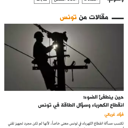
مقالات من
تونس
حين ينطفئ الضوء:
انقطاع الكهرباء وسؤال الطاقة في تونس
فؤاد غربالي
تكتسب مسألة انقطاع الكهرباء في تونس معنى خاصاً، لأنها لم تكن مجرد تجهيز تقني