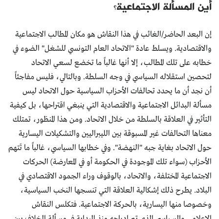
أين المسألة الاجتماعية؟
إن البعد الحاضر/الغائب في هذا النقاش هو مكان المطالب الاجتماعية
والاقتصادية. ويسلط عادة "الاتحاد العام التونسي للشغل" الضوء في
خطابه على تلك المطالب، إلا أنها غالباً ما تخضع لسعي الاتحاد
لتحصين استقلاله السياسي في وجه السلطة. وبالتالي، فليس مفاجئاً
أن نجد أن ما يحدد تحالفات الأحزاب السياسية حول الاتحاد ليس
مسألة البدائل الاجتماعية والاقتصادية التي ينبغي اقتراحها، بل كيفية
التأثير في العلاقة بالسلطة من خلال الاتحاد. ومن هذا المنظور، تمتلك
معناها التحالفات غير المسبوقة بين الليبراليين والتشكيلات اليسارية
حول الاتحاد بغاية جبه "النهضة". وفي خطابها السياسي، غالباً ما تَتهم
الأحزاب (سواء تلك الموجودة في الحكومة أو في المعارضة) الحركات
الاجتماعية المختلفة، والاتحاد، بالوقوف وراء الجمود الاقتصادي في
البلاد. يطرح ذلك إشكالية العلاقة التي تنسجها النخب السياسية،
وخصوصا منها اليسارية، بالحركة الاجتماعية. فتكلس النقاش
الإعلامي والسياسي الذي تم ادراجه منذ البداية في مسألة الخلاف بين