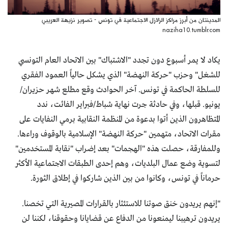
المدينتان من أبرز مراكز الزلازل الاجتماعية في تونس - تصوير نزيهة العريبي
naziha10.tumblr.com
يكاد لا يمر أسبوع دون تجدد "الاشتباك" بين الاتحاد العام التونسي
للشغل" وحزب "حركة النهضة" الذي يشكل حالياً العمود الفقري
للسلطة الحاكمة في تونس. آخر الحوادث وقع مطلع شهر حزيران/
يونيو. قبلها، وفي حادثة جرت نهاية شباط/فبراير الفائت، ندد
المتظاهرون الذين أتوا بدعوة من المنظمة النقابية برمي النفايات على
مقرات الاتحاد، متهمين "حركة النهضة" الإسلامية بالوقوف وراءها.
وللمفارقة، حصلت هذه "الهجمات" بعد إضراب "نقابة المستخدمين"
لتسوية وضع عمال البلديات، وهم إحدى الطبقات الاجتماعية الأكثر
حرماناً في تونس، وكانوا من بين الذين شاركوا في إطلاق الثورة.
"إنهم يريدون خنق صوتنا للاستئثار بالقرارات المصيرية التي تخصنا.
يريدون ترهيبنا ليمنعونا من الدفاع عن قضايانا وحقوقنا، لكننا لن