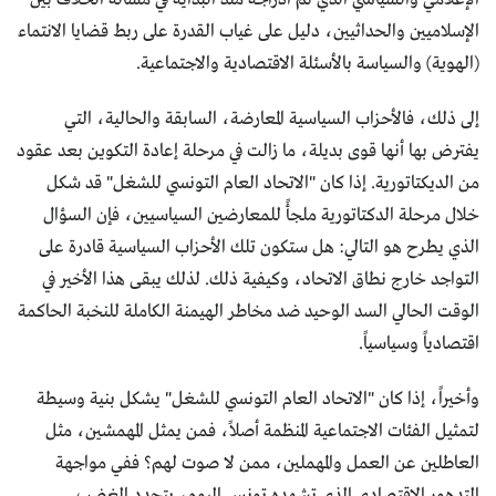
الإسلاميين والحداثيين، دليل على غياب القدرة على ربط قضايا الانتماء
(الهوية) والسياسة بالأسئلة الاقتصادية والاجتماعية.
إلى ذلك، فالأحزاب السياسية المعارضة، السابقة والحالية، التي
يفترض بها أنها قوى بديلة، ما زالت في مرحلة إعادة التكوين بعد عقود
من الديكتاتورية. إذا كان "الاتحاد العام التونسي للشغل" قد شكل
خلال مرحلة الدكتاتورية ملجأً للمعارضين السياسيين، فإن السؤال
الذي يطرح هو التالي: هل ستكون تلك الأحزاب السياسية قادرة على
التواجد خارج نطاق الاتحاد، وكيفية ذلك. لذلك يبقى هذا الأخير في
الوقت الحالي السد الوحيد ضد مخاطر الهيمنة الكاملة للنخبة الحاكمة
اقتصادياً وسياسياً.
وأخيراً، إذا كان "الاتحاد العام التونسي للشغل" يشكل بنية وسيطة
لتمثيل الفئات الاجتماعية المنظمة أصلاً، فمن يمثل المهمشين، مثل
العاطلين عن العمل والمهملين، ممن لا صوت لهم؟ ففي مواجهة
التدهور الاقتصادي الذي تشهده تونس اليوم، يتجدد الغضب