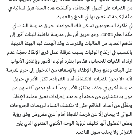
من الفتيات على أصول الإسعاف، وأنشئت هذه السنة فرق نسائية في
مكّة المكرمة تستعين بها في الحجّ والعمرة.
في ذاكرة السعوديين تسكن تلك الحوادث: حريق مدرسة البنات في
مكّة العام 2002، وهو حريق أتى على مدرسة داخلية للبنات أدّى إلى
تفحّم العديد من الطالبات والمدرسات وقد اتّهمت فيه الهيئة الدينية
بالتسبب في ارتفاع الوفيات بسبب عرقلة عمل فرق الإنقاذ بحجّة عدم
ارتداء الفتيات للحجاب، فقاموا بطرد أولياء الأمور وبإغلاق الأبواب
على البنات ومنع رجال الإطفاء والإسعاف من الدخول إلى حرم المدرسة
لأنه «لا يجوز للفتيات الانكشاف أمام الغرباء». تكرّر الأمر في حريق
مدرسة أخرى في جدّة، ويتكرّر الأمر يومياً لنساءٍ يجدن أنفسهن من
دون يد تنتشلهن من محنة أو حادث. إجراءات تعيق عملية الإنقاذ
وتقلّل من أعداد الطاقم حتّى لا تنكشف النساء المريضات المجروحات
اللواتي لا يبحثن إلّا عن فرصة للنجاة أمام أعينٍ مفروض وفق رؤية
بعض العقول أنّها تتلهف لرؤية الوجه الأنثوي الفتنوي الذي يثير
الغرائز ولا يجلب سوى المتاعب.