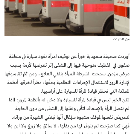
من الانترنت
أوردت صحيفة سعودية خبراً عن توقيف امرأة تقود سيارة في منطقة
صفوى في القطيف متوجهة فيها إلى المشفى إثر تعرضها لأزمة بسبب
مرض مزمن. سمحت الشرطة للمرأة بتلقي العلاج، ومن ثمّ تمّ سوقها
لإدارة المرور لاستكمال الإجراءات النظامية بحقّها، نظراً لخرقها أنظمة
المملكة التي تحظر قيادة المرأة للسيارة على أراضيها.
لكن الخبر ليس في قيادة المرأة للسيارة ولا دخل له بأنظمة المرور: لماذا
لم تتصل المرأة بالإسعاف لتأتي وتقلها إلى المشفى من دون الحاجة
لتعريض نفسها لموقف مشبوه سيُقال أنّها تبتغي الشهرة من ورائه.
فهي كما صرّحت لم يتوفر لها من يقلّها، لا سائق ولا زوجُ ولا ابن ولا