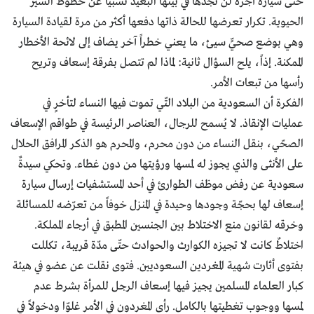
حتّى سيارة أجرة لن تجدها في بيتها البعيد نسبياً عن خطوط السير
الحيوية. تكرار تعرضها للحالة ذاتها دفعها أكثر من مرة لقيادة السيارة
وهي بوضع صحيٍّ سيئ، ما يعني خطراً آخر يضاف إلى لائحة الأخطار
الممكنة. إذاً، يلح السؤال ثانية: لماذا لم تتصل بفرقة إسعاف وتريح
رأسها من تبعات الأمر.
الفكرة أن السعودية من البلاد التّي تموت فيها النساء لتأخرٍ في
عمليات الإنقاذ. لا يُسمح للرجال، العناصر الرئيسة في طواقم الإسعاف
الصحّي، بنقل النساء من دون محرم، والمحرم هو الذكر المرافق الحلال
على الأنثى والذي يجوز له لمسها ورؤيتها من دون غطاء. وتحكي سيدةٌ
سعودية عن رفض موظف الطوارئ في أحد المستشفيات إرسال سيارة
إسعاف لها بحجّة وجودها وحيدة في المنزل خوفاً من تعرّضه للمسائلة
وخرقه لقانون منع الاختلاط بين الجنسين المطبق في أرجاء المملكة.
اختلاطٌ كانت لا تجيزه الكوارث والحوادث حتّى مدّة قريبة، تكللت
بفتوى أثارت شهية المغردين السعوديين. فتوى نقلت عن عضو في هيئة
كبار العلماء المسلمين يجيز فيها إسعاف الرجل للمرأة بشرط عدم
لمسها ووجوب تغطيتها بالكامل. رأى المغردون في الأمر غلوّا ودخولاً في