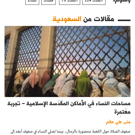
العدد 114
العدد 79
فساد
نساء
مقالات من
السعودية
مساحات النساء في الأماكن المقدّسة الإسلامية – تجربة
معْتمِرة
منى علي علاّم
صفوف الصلاة حول الكعبة محصورة بالرجال، بينما تصلي النساء في صفوف أبعد إلى