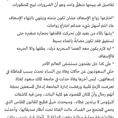
تفاصيل قد يبيحها منطقٌ واحد وهو أنّ الضرورات تبيح المحظورات.
*اخترْعوا زواج الإسعاف عشان تكون بذمته وينتهي بانتهاء الإسعاف
عاد انتم أسهل شيء عندكم اختراع زواجات
*رشها بالماء من بعيد فإن تحركت فاقذفها بحجاره صغيره حتى
تستفيق فقد تكون مصابةٌ باغماء بسيط
* ايه لازم يكون معه العصا السحريه ذيك، يطقها والا الحرمه
فالإسعاف
* على كذا خل يفتحون مستشفى العالم الآخر
حكي السعوديون عن حالات وفاة بين النساء تحدث بسبب المماطلة في
إسعافهن، ليس آخرها وفاة حدثت في جامعة الملك سعود لفتاة
تعرضت لأزمةٍ قلبية ورفضت إدارة الجامعة إدخال المسعفين بحجّة
أنهّم رجال وأنّ المكان المقصود هو كلية البنات، ومن فيه كاشفات
للرؤوس لا يرتدين غطاء، وسيحدث خرقٌ فظيع للقانون المقدّس الذي
يحمي المجتمع من الفساد. ماتت الفتاة تحت أنظار صديقاتها، وأحدثت
وفاتها ضجّة محلية وعالمية دفعت المملكة إلى اتّخاذ قرارٍ بتدريب مئات