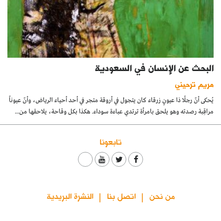
البحث عن الإنسان في السعودية
مريم ترحيني
يُحكى أنّ رجلًا ذا عيونٍ زرقاء كان يتجول في أروقة متجر في أحد أحياء الرياض، وأنّ عيوناً
مراقِبة رصدته وهو يلحق بامرأة ترتدي عباءة سوداء. هكذا بكل وقاحة، يلاحقها من...
تابعونا
من نحن
اتصل بنا
النشرة البريدية