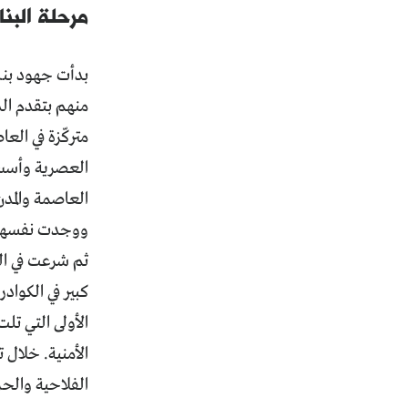
مرحلة البنا
بدأت جهود بناء
منهم بتقدم ال
متركّزة في ال
العصرية وأسس ق
العاصمة والمد
ووجدت نفسها مج
ثم شرعت في الب
كبير في الكواد
الأولى التي تل
الأمنية. خلال 
الفلاحية والحر