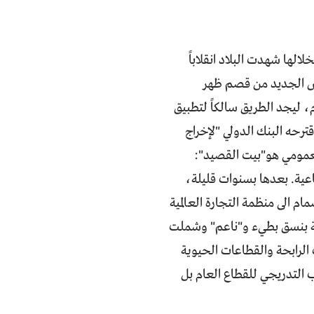
ونس الحديث، فخلالها شهدت البلاد انقلاباً
ئيس الجديد من قصم ظهر
، ليجد الطريق سالكاً لتطبيق
كلي الذي اقترحه البنك الدولي "لإخراج
العمومي هو"بيت القصيد":
ية. بعدها بسنوات قليلة،
م الى منظمة التجارة العالمية
تحاد الأوروبي سنة 1995. بدأت الخصخصة بنسق بطيء و"ناعم" وشملت
رابحة والقطاعات الحيوية
ب التدريجي للقطاع العام بل