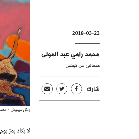
2018-03-22
محمد رامي عبد المولى
صحافي من تونس
شارك
وائل درويش - مصر
لا يكاد يمرّ يو