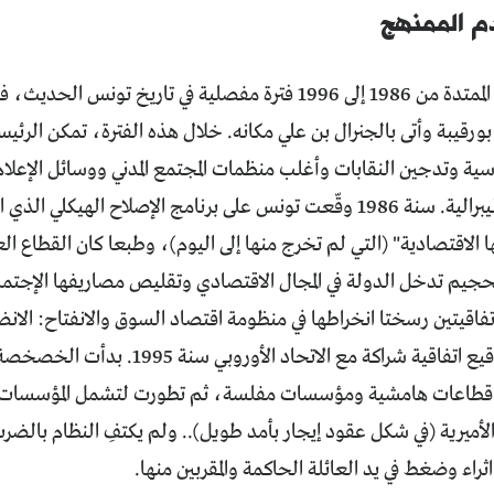
م الممنهج
تعتبر العشرية الممتدة من 1986 إلى 1996 فترة مفصلية في تاريخ ت
ورقيبة وأتى بالجنرال بن علي مكانه. خلال هذه الفترة، تمكن الر
سية وتدجين النقابات وأغلب منظمات المجتمع المدني ووسائل الإعلام
سياساته النيوليبرالية. سنة 1986 وقّعت تونس على برنامج الإصلاح الهي
ها الاقتصادية" (التي لم تخرج منها إلى اليوم)، وطبعا كان القطاع 
م تدخل الدولة في المجال الاقتصادي وتقليص مصاريفها الإجتماع
قيتين رسختا انخراطها في منظومة اقتصاد السوق والانفتاح: الانضما
سنة 1994 وتوقيع اتفاقية شراكة مع الا
 قطاعات هامشية ومؤسسات مفلسة، ثم تطورت لتشمل المؤسسات ال
لأميرية (في شكل عقود إيجار بأمد طويل).. ولم يكتفِ النظام بالضر
ثراء وضغط في يد العائلة الحاكمة والمقربين منها.