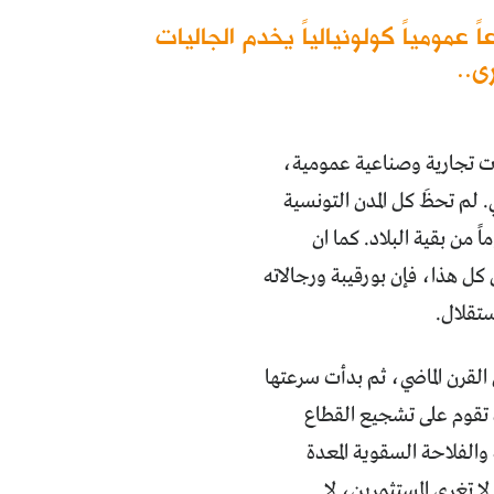
ومياً كولونيالياً يخدم الجاليات
ى..
ات تجارية وصناعية عمومية،
 لم تحظَ كل المدن التونسية
 من بقية البلاد. كما ان
كل هذا، فإن بورقيبة ورجالاته
ستقلال.
لقرن الماضي، ثم بدأت سرعتها
 تقوم على تشجيع القطاع
والفلاحة السقوية المعدة
لا تغري المستثمرين، لا