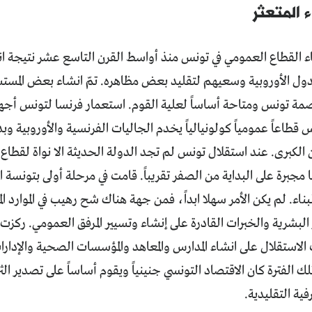
ء المتعثر
 القطاع العمومي في تونس منذ أواسط القرن التاسع عشر نتيجة انبها
دول الأوروبية وسعيهم لتقليد بعض مظاهره. تمّ انشاء بعض المستش
عاصمة تونس ومتاحة أساساً لعلية القوم. استعمار فرنسا لتونس أ
طاعاً عمومياً كولونيالياً يخدم الجاليات الفرنسية والأوروبية وبدر
ن الكبرى. عند استقلال تونس لم تجد الدولة الحديثة الا نواة ل
برة على البداية من الصفر تقريباً. قامت في مرحلة أولى بتونسة ا
ناء. لم يكن الأمر سهلا ابداً، فمن جهة هناك شح رهيب في الموارد 
ر البشرية والخبرات القادرة على إنشاء وتسيير المرفق العمومي. ركزت
ت الاستقلال على انشاء المدارس والمعاهد والمؤسسات الصحية والإدارات
تلك الفترة كان الاقتصاد التونسي جنينياً ويقوم أساساً على تصدير ال
فية التقليدية.