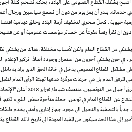
أصبح يشكّله القطاع العمومي على البلاد، بحكم تضخّم كتلة أجور
 خدماته. يندر أن يمرّ يوم من دون أن نسمع سياسيين ورجال أع
 حيوية، كحلّ سحري لتخفيف أزمة البلاد وخلق دينامية اقتصا
 دون ان نقرأ رقماً مفزعاً عن خسائر مؤسسات عمومية أو عن فضيحة
شتكي من القطاع العام ولكن لأسباب مختلفة. هناك من يشتكي نظراً
ر، في حين يشتكي آخرون من استمرار وجوده أصلاً. تركيز الإعلام التو
على مشاكل القطاع العمومي يدخل في خانة الحق الذي يراد به باطل. لا
لى المرفق العام بل هي جرعات مركّزة هدفها تهيئة الرأي العام ل
بنيت بدماء وعرق أجيال من التونسيين
لدفاع عن القطاع العام في تونس. حملة متأخرة بعض الشيء لكنها أ
جدياً بالتصفية والتحول الى مجرد جهاز إداري وأمني يخدم طبقا
ر إلى هذا الحد سيكون من المفيد العودة الى تاريخ ذلك القطاع وتتب