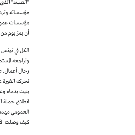
"العبء" الذي 
مؤسساته وتردي
مؤسسات عمومية
أن يمرّ يوم من
الكل في تونس ي
وتراجعه المستم
رجال أعمال ــ 
تحركه الغيرة ع
انطلاق حملة ا
العمومي مهدد 
كيف وصلت الأمو