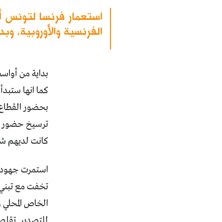
استعمار فرنسا لتونس أج
الفرنسية والأوروبية، وب
بداية من أواس
كما انها ستبدأ
بحضور القطاع ا
ترسيخ حضور الد
كانت لديهم شعب
استمرت جهود ا
تخفت مع تبني 
الخاص المحلي و
للتصدير. تقلص د