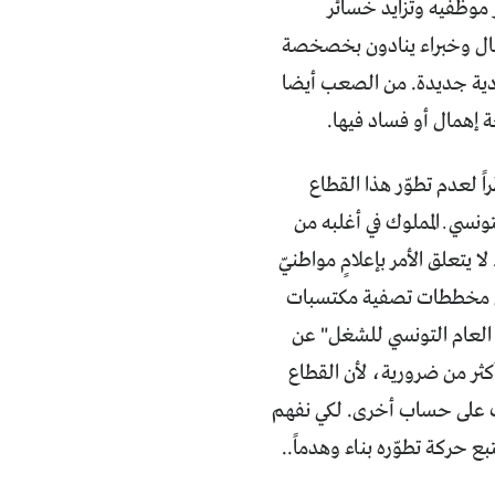
 موظفيه وتزايد خسائر
مال وخبراء ينادون بخصخصة
دية جديدة. من الصعب أيضا
 إهمال أو فساد فيها.
 لعدم تطوّر هذا القطاع
نسي ــ المملوك في أغلبه من
 يتعلق الأمر بإعلامٍ مواطنيّ
تقبل مخططات تصفية مكتسبات
. منتصف شباط/ فبراير 2018 أعلن "الإتحاد العام التونسي للشغل" عن
كثر من ضرورية، لأن القطاع
ت على حساب أخرى. لكي نفهم
ع حركة تطوّره بناء وهدماً..