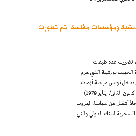
مشية ومؤسسات مفلسة، ثم تطورت
، تضررت عدة طبقات
 الحبيب بورقيبة الذي هرم
ن تدخل تونس مرحلة أزمات
وانتفاضات شعبية بدأت منذ أواخر سبعينيات القرن العشرين ("الخميس الأسود" كانون الثاني/ يناير 1978)
1. لم تجد السلطة المتأزمة حلاً أفضل من سياسة الهروب
السحرية للبنك الدولي والتي