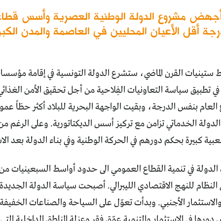
هض مشروع الدولة الوطنية العصرية وأسس قطاعاً عم
درجة أقل الأعيان المحليين في العاصمة والمدن الكبر
ط ستينيات القرن الماضي، ستشرع الدولة التونسية في إقامة مؤسس
 في تطبيق سياسة التعاونيات الفِلاحية من أجل تحقيق الأمن الغذائي.
لعام بنفس الدرجة، وبقيت الواجهة البحرية للبلاد أكثر حظاً عموماً
ولة الخدماتي تزامن مع تركيز أسس الديكتاتورية. وعلى الرغم من 
ية كبيرة بحكم دورهم في الحركة الوطنية وفي بناء الدولة بعد الا
لدولة في تنمية القطاع العمومي الى حدود أواسط السبعينيات من ا
النظام للنهج الاقتصادي الليبرالي. أصبحت سياسة الدولة الجديدة
الاستثمار الأجنبي. وبدأت تعوّل على السياحة والصناعات الخفيفة 
ورها في الاستثمار والتنمية عمّق فقر وعزلة المناطق الداخلية التي 