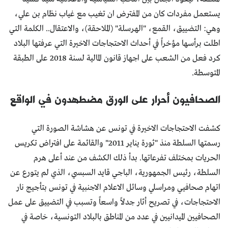
يستعمل مفردات كان من المفترض ان تغيب مع غياب نظام بن علي،
وهي: التضييق، القمع، "الهرسلة" (الملاحقة)، والاعتقال.. الكلمة التي
اطلت برأسها مؤخراً في أحداث الاحتجاجات الاخيرة التي عرفتها البلاد
كرد فعل من الشعب على اجهاز قانون المالية لسنة 2018 على الطبقة
المتوسطة.
الصحافيون أحرار على الورق مضطهدون في الواقع
كشفت الاحتجاجات الاخيرة في تونس عن هشاشة الصورة التي
رسمتها السلطة منذ "ثورة يناير 2011" والقائمة على افتراض تكريس
الحريات بمختلف تفرعاتها. بدأ ذلك الكشف من عند أعلى هرم
السلطة، رئيس الجمهورية، الباجي قايد السبسي، الذي لم يتورع عن
اتهام صحافيي ومراسلي وسائل الاعلام الاجنبية في تونس بتأجيج نار
الاحتجاجات، في تصريح أثار جدلاً واسعاً وتسبب في التضييق على عمل
الصحافيين الميدانيين في عدد من المناطق بالبلاد التونسية، خاصة في