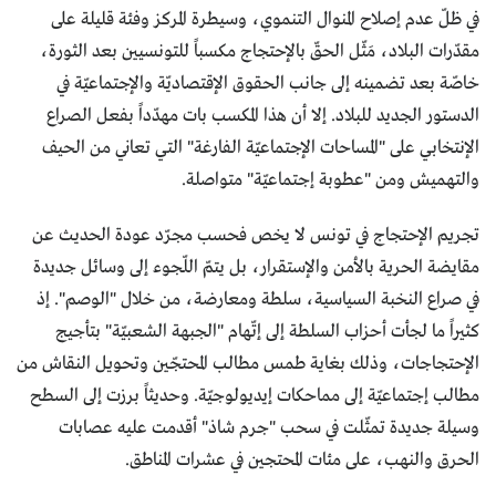
في ظلّ عدم إصلاح المنوال التنموي، وسيطرة المركز وفئة قليلة على
مقدّرات البلاد، مَثّل الحقّ بالإحتجاج مكسباً للتونسيين بعد الثورة،
خاصّة بعد تضمينه إلى جانب الحقوق الإقتصاديّة والإجتماعيّة في
الدستور الجديد للبلاد. إلا أن هذا المكسب بات مهدّداً بفعل الصراع
الإنتخابي على "المساحات الإجتماعيّة الفارغة" التي تعاني من الحيف
والتهميش ومن "عطوبة إجتماعيّة" متواصلة.
تجريم الإحتجاج في تونس لا يخص فحسب مجرّد عودة الحديث عن
مقايضة الحرية بالأمن والإستقرار، بل يتمّ اللّجوء إلى وسائل جديدة
في صراع النخبة السياسية، سلطة ومعارضة، من خلال "الوصم". إذ
كثيراً ما لجأت أحزاب السلطة إلى إتّهام "الجبهة الشعبيّة" بتأجيج
الإحتجاجات، وذلك بغاية طمس مطالب المحتجّين وتحويل النقاش من
مطالب إجتماعيّة إلى مماحكات إيديولوجيّة. وحديثاً برزت إلى السطح
وسيلة جديدة تمثّلت في سحب "جرم شاذ" أقدمت عليه عصابات
الحرق والنهب، على مئات المحتجين في عشرات المناطق.