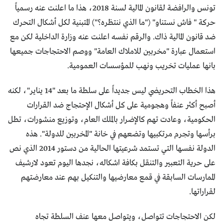
تونس والرافضة لقانون المالية لسنة 2018، هذا ما اعلنت عنه رسمياً
حركة " فاش نستناو" ("ما الذي ننتظره؟") المتبنية لكل أشكال التحرك
ضد قانون المالية ذاك. والرقم نفسه اعلنت عنه وزارة الداخلية لكن مع
استعمال عبارة "مخربين للاملاك العامة" ووصم الاحتجاجات جميعها
بانها عمليات تخريب ونهب للمؤسسات العمومية.
هذا الخطاب التحريضي ليس جديداً على سلطة ما بعد "14 يناير"، لكنه
أصبح أكثر عنفاً وهجومية على كل أشكال الإحتجاج ضد القرارات
الحكومية، وعادت تهم كالإضرار بالملك العام، وتوزيع منشورات، تطل
برأسها وتجرم مرتكبيها وتضعهم في خانة "المخربين للدولة". هذه
الدولة نفسها التي تستمد شرعيتها الحالية من دستور 2014 الذي نص
على حرية التعبير والتنقل بكافة اشكاله، نجدها اليوم تعود لارشيف
الممارسات السابقة في قمع معارضيها والتنكيل بهم عند معارضتهم
لقراراتها.
لكن الاحتجاجات تتواصل، ويتواصل معها عنف السلطة تجاه