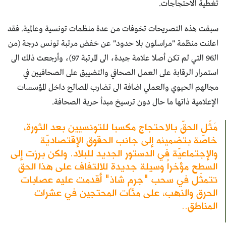
تغطية الاحتجاجات.
سبقت هذه التصريحات تخوفات من عدة منظمات تونسية وعالمية. فقد
اعلنت منظمة "مراسلون بلا حدود" عن خفض مرتبة تونس درجة (من
الـ96 التي لم تكن أصلا علامة جيدة، الى المرتبة 97)، وأرجعت ذلك الى
استمرار الرقابة على العمل الصحافي والتضييق على الصحافيين في
مجالهم الحيوي والعملي اضافة الى تضارب المصالح داخل المؤسسات
الإعلامية ذاتها ما حال دون ترسيخ مبدأ حرية الصحافة.
مَثّل الحقّ بالاحتجاج مكسبا للتونسيين بعد الثورة،
خاصّة بتضمينه إلى جانب الحقوق الإقتصاديّة
والإجتماعيّة في الدستور الجديد للبلاد. ولكن برزت إلى
السطح مؤخراً وسيلة جديدة للالتفاف على هذا الحق
تتمثّل في سحب "جرمٍ شاذ" أقدمت عليه عصابات
الحرق والنهب، على مئات المحتجين في عشرات
المناطق..