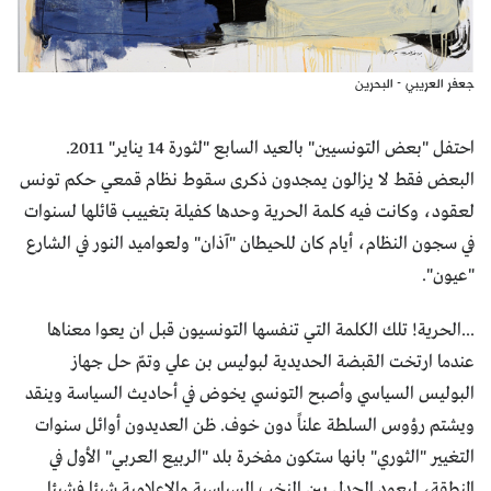
جعفر العريبي - البحرين
احتفل "بعض التونسيين" بالعيد السابع "لثورة 14 يناير" 2011.
البعض فقط لا يزالون يمجدون ذكرى سقوط نظام قمعي حكم تونس
لعقود، وكانت فيه كلمة الحرية وحدها كفيلة بتغييب قائلها لسنوات
في سجون النظام، أيام كان للحيطان "آذان" ولعواميد النور في الشارع
"عيون".
...الحرية! تلك الكلمة التي تنفسها التونسيون قبل ان يعوا معناها
عندما ارتخت القبضة الحديدية لبوليس بن علي وتمّ حل جهاز
البوليس السياسي وأصبح التونسي يخوض في أحاديث السياسة وينقد
ويشتم رؤوس السلطة علناً دون خوف. ظن العديدون أوائل سنوات
التغيير "الثوري" بانها ستكون مفخرة بلد "الربيع العربي" الأول في
المنطقة، ليعود الجدل بين النخب السياسية والاعلامية شيئا فشيئا