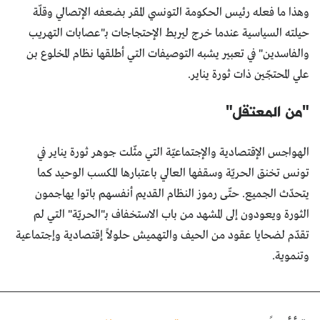
وهذا ما فعله رئيس الحكومة التونسي المقر بضعفه الإتصالي وقلّة
حيلته السياسية عندما خرج ليربط الإحتجاجات بـ"عصابات التهريب
والفاسدين" في تعبير يشبه التوصيفات التي أطلقها نظام المخلوع بن
علي المحتجّين ذات ثورة يناير.
"من المعتقل"
الهواجس الإقتصادية والإجتماعيّة التي مثّلت جوهر ثورة يناير في
تونس تخنق الحريّة وسقفها العالي باعتبارها المكسب الوحيد كما
يتحدّث الجميع. حتّى رموز النظام القديم أنفسهم باتوا يهاجمون
الثورة ويعودون إلى المشهد من باب الاستخفاف بـ"الحريّة" التي لم
تقدّم لضحايا عقود من الحيف والتهميش حلولاً إقتصادية وإجتماعية
وتنموية.