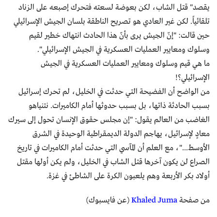
يقصد" قتل الشاب، لكن بعوضة لسعته فتحرك إصبعه على الزناد
تلقائياً. لكن غير العادي هو تصريح الناطقة بلسان الجيش الإسرائيلي
حين قالت: "إنّ الجيش يرى بأنّ هذا الحادث انتهاك خطير لقيم
وسلوك ومعايير العمليات العسكرية في الجيش الإسرائيلي".
ما هي قيم وسلوك ومعايير العمليات العسكرية في الجيش
الإسرائيلي؟!
من الواضح أن الفضيحة التي حدثت في الخليل، لم تحرك إسرائيل
بسبب الحادثة ذاتها، بل بسبب حدوثها أمام الكاميرات. نتنياهو
الغاضب من العالم يقول: "إن مجلس حقوق الإنسان تحول إلى سيرك
معادٍ لإسرائيل، يهاجم الدولة الديمقراطية الوحيدة في الشرق
الأوسط..."، مع العلم أن المآسي التي حدثت أمام الكاميرات في تاريخ
الصراع لن يكون آخرها قتل الشاب في الخليل، ولم يكن أولها مقتل
أولاد بكر الأربعة وهم يلعبون الكرة على الشاطئ في غزة.
من صفحة
Khaled Juma
(عن فايسبوك)