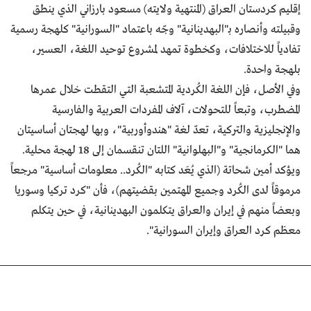
إقليم كردستان العراق (المنتهية ولايته) مسعود بارزاني الذي ينطق
وقبيلته وأنصاره بـ"البهدينانية" وجّه باعتماد "السورانية" كلهجة رسمية
تفادياً للاختلافات، وكخطوة تمهد لمشروع توحيد اللغة، العسير،
بلهجة واحدة.
وفي الأصل، فإن اللغة الكُردية المتشعبة التي التقطت خلال عمرها
المضطرب، وتبعاً للتحولات، آلاف المفردات العربية والفارسية
والإنجليزية والتركية، تعدّ لغة "هندوأوربية"، وبها لهجتان أساسيتان
هما "الكرمانجية" و"البهلوانية" اللتان تنقسمان إلى 18 لهجة محلية.
ويؤكد أمين شحاتة (الذي يُعَد كتابه "الكُرد.. معلومات أساسية" مرجعاً
مرموقاً لدى الكُرد وجميع المهتمين بقضيتهم)، فأن "كرد تركيا وسوريا
وبعضاً منهم في إيران والعراق يتكلمون البهدينانية، في حين يتكلم
معظم كرد العراق وإيران السورانية".