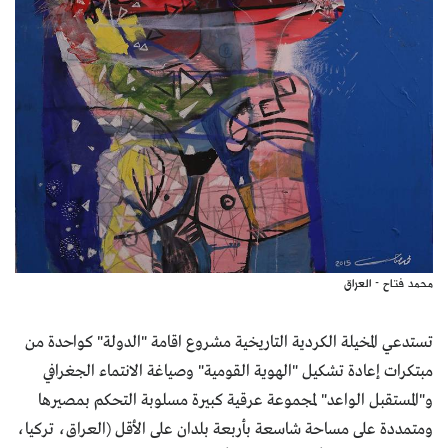
محمد فتاح - العراق
تستدعي المخيلة الكردية التاريخية مشروع اقامة "الدولة" كواحدة من
مبتكرات إعادة تشكيل "الهوية القومية" وصياغة الانتماء الجغرافي
و"المستقبل الواعد" لمجموعة عرقية كبيرة مسلوبة التحكم بمصيرها
ومتمددة على مساحة شاسعة بأربعة بلدان على الأقل (العراق، تركيا،