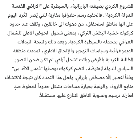
المشروع الكردي بصيغته البارزانية، بالسيطرة على "الاراضي المقدسة
للدولة الكردية". فالحفيد رسم جغرافيا مقاربة للتي يُصر الكُرد اليوم
على انها مناطق استحقاق، من دهوك الى خانقين، وتقف عند حدود
كركوك خشية البطش التركي، بمعنى شمول الحوض الاعلى للشمال
العراقي بمجمله بالسيطرة الكردية. وبعد ذلك ونتيجة التبدلات
الديموغرافية وسياسات التهجير والإلحاق الاداري، تمددت منطقة
المطالبة الكردية بالأرض وباتت تشمل أراضٍ لم تكن ضمن التصور
السياسي للدولة المفترضَة، لتضم كركوك بوصفها "قدس الاقداس"
وفقاً لتعبير المُلا مصطفى بارزاني. ولعل هذا التمدد كان نتيجة لاكتشاف
منابع الثروة، والرغبة بحيازة مساحات تشكل حدوداً لخطوطِ صدٍ
لمعارك ترسيم وتسوية المناطق المتنازع عليها مستقبلاً.