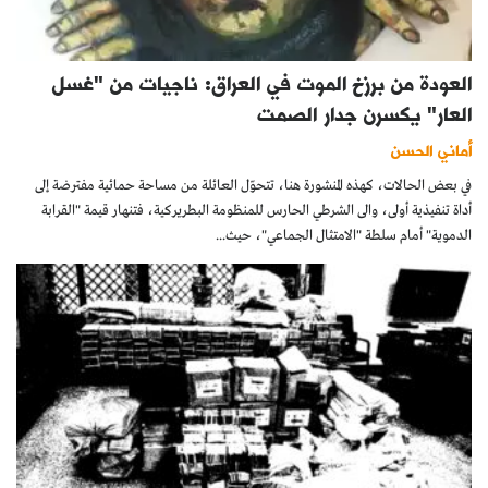
العودة من برزخ الموت في العراق: ناجيات من "غسل
العار" يكسرن جدار الصمت
أماني الحسن
في بعض الحالات، كهذه المنشورة هنا، تتحوّل العائلة من مساحة حمائية مفترضة إلى
أداة تنفيذية أولى، والى الشرطي الحارس للمنظومة البطريركية، فتنهار قيمة "القرابة
الدموية" أمام سلطة "الامتثال الجماعي"، حيث...