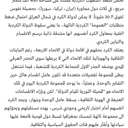
تحمل ضغط الشعوب الكردية الممتدة على مساحة 400 ألف كلمتر
مربع، في ثلاث دول مجاورة (ايران، تركيا، سوريا)، بحصيلة نفوس
تفوق الـ 20 مليوناً. لا يمكن لدولة الكرد في شمال العراق احتمال ضغط
متطلبات "العمومة" الكردية التائهة، ما يعني سقوط الدولة الكردية
الفتية بمعاول الكرد أنفسهم. انها مشنقة ذاتية برسم الانقسام
والتباين الكردي.
يعتقد الكرد بحقهم في اقامة دولة في الانحاء الاربعة، رغم التباينات
الثقافية والهوياتية لتلك الانحاء التي لا يربطها سوى التحدر العرقي
المِيدي بوصفه الجذر الاول للجماعة الكردية المتشعبة، فيما تشتغل
ببطن المجموعة تفصيلات متعددة قد تكون عامل انقسام هائل حين
التفكير بالوحدة. وعملياً، ما يوحد المجموعة الكردية اليوم في تلك
الانحاء هو "المخيلة الثورية لقيام الدولة". لكن وبإزاء الانقسامات
العنيفة في الهوية الثقافية، يسقط عامل الوحدة وينهار، ويجد الكرد
انفسهم أمام اختبار تاريخي وجودي شرس، يهدد مستقبلهم ويحوّلهم
الى مجموعة تائهة تتمسك بجغرافيا تبْسط دول قومية قامعة عليها
سيادتها وتُقتّر عليهم فتات الحقوق السياسية والثقافية.