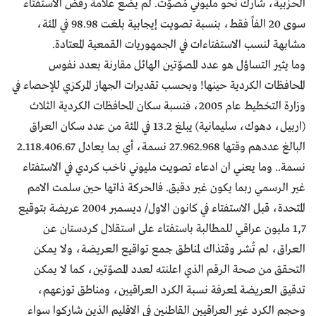
الحزبية، شارك نحو مليوني مُصوّت. لم يضع علامة رفض الاستفتاء
سوى 20 الفاً فقط، بنسبة تصويت إيجابية بلغت 98.98 في المئة،
مشابهة لنسب الاستفتاءات في الجمهوريات القمعية المعتادة.
وما يثير التساؤل هو عدد المصوّتين الهائل مقارنة بعدد نفوس
المحافظات الكردية حينها! وبحسب تقديرات الجهاز المركزي للإحصاء في
وزارة التخطيط عام 2005، فنسبة سكان المحافظات الكردية الثلاث
(اربيل، دهوك، سليمانية) يبلغ 13.2 في المئة من عدد سكان العراق
البالغ عددهم وقتها 27.962.968 نسمة، أي بما يعادل 2.118.406.67
نسمة.. وما يعني ان ادعاء تصويت مليوني ناخب كردي في الاستفتاء
غير الرسمي ربما يكون غير دقيق. فالحركة ذاتها حين سلمت الامم
المتحدة، قبل الاستفتاء في كانون الاول/ ديسمبر 2004 عريضة بتوقيع
1,7 مليون عراقي للمطالبة باستفتاء على استقلال كردستان عن
العراق، لم تُشر وقتذاك لمناطق جمع تواقيع العريضة، ولا يمكن
التحقق من صحة الرقم الذي اعلنته لعدد المصوّتين، كما لا يمكن
تدقيق العريضة لمعرفة نسبة الكرد العراقيين، ومناطق توزعهم،
وحجم الكرد غير العراقيين القاطنين في الاقليم الذين شاركوا سواء