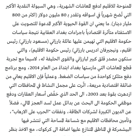
الممنوحة للاقليم لدفع المعاشات الشهرية، وهي السيولة النقدية الأكبر
التي تُضخ شهرياً في اسواقه وتقدر بـ 80 مليون دولار (اكثر من 800
مليار دينار). ما يعني ان القوة الحيوية الأكبر المدعوة للتصويت على
الاستفتاء متأثرة اقتصادياً باجراءات بغداد العقابية نتيجة سياسات
حكومة الاقليم التي تهيمن عليها عائلة بارزاني (مسعود بارزاني/ رئيس
اقليم، ونيجيرفان ادريس بارزاني/ رئيس حكومة الاقليم)، والتي
ستكون مصدر قلق كبير لبارزاني والقوى الحليفة له، لاسيما مع تجربة
قطع المعاشات التي مارستها بغداد ابتداءً من العام 2014، ومع برنامج
دفع متلكئ كواحدة من سياسات الضغط. وعملياً فإن الاقليم يعاني من
ضائقة اقتصادية مريعة، اثّرت على مجمل النشاط في المحافظات التي
ازدهرت بقوة بعد 2003، الى الحد الذي خفّض أسعار العقارات ودفع
موظفي الحكومة الى البحث عن بدائل عمل لسد العجز المالي، فضلاً
عن الديون الكبيرة لشركات الطاقة، ونفقات "الحرب على الارهاب"،
وتأمين محافظات الاقليم مع شساعة المساحة التي تنتشر فيها
البيشمركة في المناطق المتنازع عليها اضافة الى كركوك، مع الاخذ بنظر