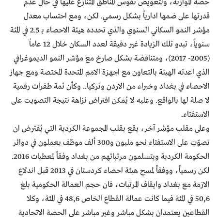
حصة الموازنة، ولتعويض نفوس المناطق المتنازع عليها في حال عدم
قدرتها على ضمها ادارياً بشكل رسمي. لكن، ومع احتساب معدل
مؤشر النمو السكاني السنوي والذي تحدده هيئة الاحصاء بـ 2.5 في المئة
سنوياً، تبدو تلك الزيادة غير دقيقة لعدد السكان خلال 12 عاماً
(2005- 2017)، ومتناقضة بشكل صارخ مع مؤشر النمو الديموغرافي
الذي اعدته الهيئة بالتعاون مع اجهزة الامم المتحدة المختصة ومع جهاز
الاحصاء في بغداد وخبراء من الاردن وتركيا.. وكأن ثمة طفرات رقمية
لا صلة لها بالواقع. وعليه لا يُمكن افتراض نزاهة نتيجة التصويت على
الاستفتاء.
وعلى مقلب مؤشر آخر، يقع بقلب المجموعة الكردية التي يُفترض ان
تصوّت على الاستفتاء نحو مليون و300 ألف موظف يعملون في دوائر
الحكومة الكردية ويتسلمون مرتباتهم من بغداد وفقاً لمعطيات 2016.
لكن رسمياً، ووفقاً لمسح هيئة احصاء كردستان في 2013 قبل اندلاع
الازمة مع بغداد وايقاف المرتبات، فان حجم العمالة الحكومية بلغ
50,6 في المئة فيما كانت عمالة القطاع الخاص 48,6 في المئة، وكلا
القطاعين يعتمدان بشكل مباشر وغير مباشر على الحصة الاتحادية