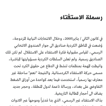
رسملة الاستفتاء
في كانون الثاني / يناير2005، وخلال الانتخابات النيابية المزدوجة،
وُضعت في المناطق الكردية صناديق الى جوار الصندوق الانتخابي
الرسمي، لقياس مقبولية فكرة الاستفتاء على الاستقلال. لم تكن تلك
الصناديق رسمية. ولم تعلن السلطات الكردية مسؤوليتها المباشرة،
وانيطت المهمة بمنظمات تنشط في الدفاع عن حقوق الكرد تحت
مسمى حركة الاستفتاء الكردستانية. والنتيجة "نعم" ساحقة غير
معترف بها رسمياً، استخدمت فيما بعد كواحدة من أوراق الضغط
التفاوضي على بغداد، ورسالة ناعمة لدول المنطقة، وحجر جديد
يضاف الى أحجار المطالبة التاريخية.
بذاك الاستفتاء غير الرسمي، الذي بدا مُدبَراً وموجهاً عبر الادوات