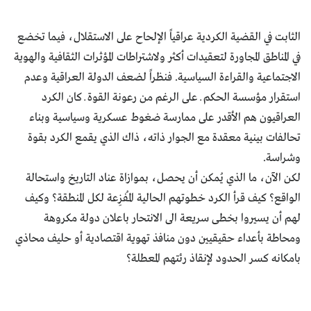
الثابت في القضية الكردية عراقياً الإلحاح على الاستقلال، فيما تخضع
في المناطق المجاورة لتعقيدات أكثر ولاشتراطات المؤثرات الثقافية والهوية
الاجتماعية والقراءة السياسية. فنظراً لضعف الدولة العراقية وعدم
استقرار مؤسسة الحكم ــ على الرغم من رعونة القوة ــ كان الكرد
العراقيون هم الأقدر على ممارسة ضغوط عسكرية وسياسية وبناء
تحالفات بينية معقدة مع الجوار ذاته، ذاك الذي يقمع الكرد بقوة
وشراسة.
لكن الآن، ما الذي يُمكن أن يحصل، بموازاة عناد التاريخ واستحالة
الواقع؟ كيف قرأ الكرد خطوتهم الحالية المُفزِعة لكل المنطقة؟ وكيف
لهم أن يسيروا بخطى سريعة الى الانتحار باعلان دولة مكروهة
ومحاطة بأعداء حقيقيين دون منافذ تهوية اقتصادية أو حليف محاذي
بامكانه كسر الحدود لإنقاذ رئتهم المعطلة؟