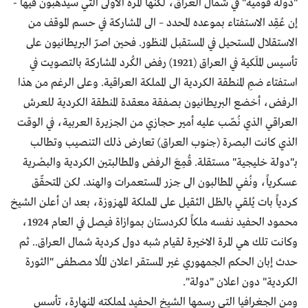
"دولة قومية" في شمال العراق، لكنها المرة الاولى التي سيذهبون فيها -
إن عُقِد الاستفتاء بموعده المحدد – الى المشاركة في حسم الموقف من
الاستقلال المستحيل في المستقبل المنظور. فحين اصرّ البريطانيون على
تأسيس الملَكية في العراق (1921) رفض الكُرد المشاركة بالتصويت في
استفتاء ضمِ المنطقة الكردية الى المملكة العراقية. وعلى الرغم من هذا
الرفض، أخضع البريطانيون بصفقة معقدة المنطقة الكردية للعرش
العراقي الذي نُصّب عليه أمير حجازي من الجزيرة العربية، في الوقت
الذي كانت البصرة (جنوب العراق) تعارض ذلك التنصيب وتطالب
بـ"دولة خليجية" مستقلة. قُمِعَ الرفض والمطالبتين الكردية والبصْرية
عسكرياً، ونُفي المطالبون الى جزر المستعمرات والهند. لكن المتحقّق
كردياً بات يُلقي بالظل الثقيل على المملكة المهزوزة، بعد ان أعلن الشيخ
محمود الحفيد نفسه ملكاً لكردستان بموازاة فيصل في العام 1924،
وكانت تلك هي المرة الاخيرة لقيام شبه دول كردية شمال العراق.. ثم
حدث إبان الحكم الجمهوري غير المستقر اعلان المُلا مصطفى "الثورة
الكردية" دون اعلان "دولة".
ومن الجغرافيا التي رسمها الشيخ الحفيد لمملكته المنهارة، تأسس