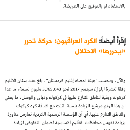
بالاستفتاء او بالتوقيع على العريضة.
إقرأ أيضاً:
الكرد العراقيون: حركة تحرر
«يحررها» الاحتلال
والآن، وبحسب "هيئة احصاء إقليم كردستان"، بلغ عدد سكان الاقليم
وفقا لنشرة ايلول/ سبتمبر 2017 نحو 5,765,043 مليون نسمة، ما عدا
كركوك وبقية المناطق المتنازع عليها في كركوك وديالى والموصل، ما يعني
ان هذا الرقم مرشح للزيادة بنسبة الثلث مع اضافة كرد كركوك
والمناطق المتنازع عليها. أي أن المؤسسة الرسمية الكردية تمارس مناورة
بزيادة نفوس محافظات الاقليم الاساسية لضمان التفاوض لزيادة