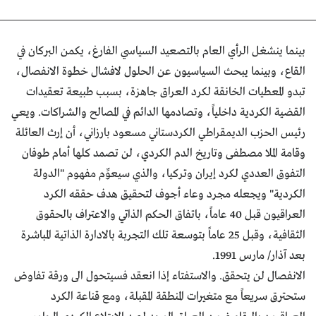
بينما ينشغل الرأي العام بالتصعيد السياسي الفارغ، يكمن البركان في
القاع، وبينما يبحث السياسيون عن الحلول لافشال خطوة الانفصال،
تبدو المعطيات الخانقة لكرد العراق جاهزة، بسبب طبيعة تعقيدات
القضية الكردية داخلياً، وتصادمها الدائم في المصالح والشراكات. ويعي
رئيس الحزب الديمقراطي الكردستاني مسعود بارزاني، أن إرث العائلة
وقامة الملا مصطفى وتاريخ الدم الكردي، لن تصمد كلها أمام طوفان
التفوق العددي لكرد إيران وتركيا، والذي سيعوِّم مفهوم "الدولة
الكردية" ويجعله مجرد وعاء أجوف لتحقيق هدف حققه الكرد
العراقيون قبل 40 عاماً، باتفاق الحكم الذاتي والاعتراف بالحقوق
الثقافية، وقبل 25 عاماً بتوسعة تلك التجربة بالادارة الذاتية المباشرة
بعد آذار/ مارس 1991.
الانفصال لن يتحقق. والاستفتاء إذا انعقد فسيتحول الى ورقة تفاوض
ستحترق سريعاً مع متغيرات المنطقة المقبلة، ومع قناعة الكرد