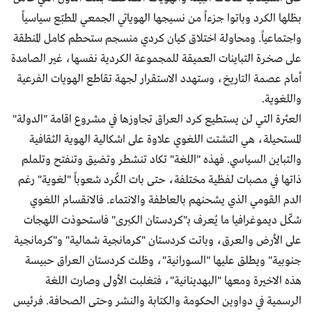
بظلها الكرد وباتوا جزءاً من نسيجها الهوياتي الجمعي المطبّع سياسياً
واجتماعياً. ومحاولة اختلاق كيان كردي منسجم ستحطم كامل المنطقة
على صخرة التباينات العميقة للمجموعة الكردية نفسها، غير الصامدة
أمام عصمة التاريخ، وستهدد الاستقرار لجهة تقاطع الهويات الفرعية
واللغوية.
العثرة التي لن يستطيع كرد العراق تجاوزها في مشروع اقامة "الدولة"
المستحيلة، هي التشتت اللغوي علاوة على اشكالية الهوية الثقافية
والتباين السياسي. فهذه "اللغة" تكاد تنشطر وتضيق وتنفتح وتلملم
ذاتها في مصبات لفظية مختلفة، حتى بات الكُرد شعوباً "لغوية" رغم
الدم القومي الذي يشحنهم بالعاطفة والانتماء. فالانقسام اللغوي
شكّل ديموغرافيا ما يُعرف بـ"كردستان الكبرى" فاستحوذت اللهجات
على الأرض والعرق، وباتت كردستان "كرمانجية شمالية" و"كرمانجية
جنوبية" ويطلق عليها "السورانية"، وظلت كردستان العراق حبيسة
هذه الاخيرة ومعها "البهدينانية"، فتغلبت الأولى وصارت اللغة
الرسمية في دواوين الحكومة والكتابة والنشر وحتى الصحافة. فرئيس