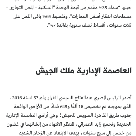
حينها “سداد 35% مقدم من قيمة الوحدة “السكنية – المحل التجارى –
مسطحات انتظار أسفل العمارات”. وتقسيط 65% باقى الثمن على
ثلاث سنوات، أقساط نصف سنوية بفائدة 7%”.
العاصمة الإدارية ملك الجيش
أصدر الرئيس المصري عبدالفتاح السيسي القرار رقم 57 لسنة 2016،
الذي بموجبه تم تخصيص 16 ألفًا و645 فدانًا من الأراضي الواقعة
جنوب طريق القاهرة السويس للجيش؛ وهي أراضي العاصمة الإدارية
الجديدة وتجمع زايد العمراني، المنتظر الانتهاء من إنشائهما في غضون
من خمس إلى سبع سنوات، بهدف الابتعاد عن الزحام الشديد