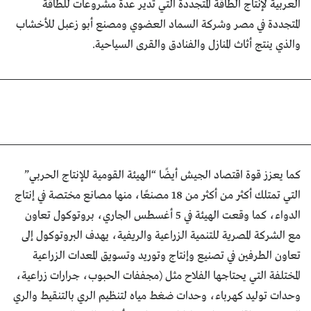
العربية لإنتاج الطاقة المتجددة التي تدير عدة مشروعات للطاقة
المتجددة في مصر وشركة السماد العضوي ومصنع أبو زعبل للأخشاب
والذي ينتج أثاث المنازل والفنادق والقرى السياحية.
كما يعزز قوة اقتصاد الجيش أيضًا “الهيئة القومية للإنتاج الحربي”
التي تمتلك أكثر من أكثر من 18 مصنعًا، منها مصانع مختصة في إنتاج
الدواء، كما وقعت الهيئة في 5 أغسطس الجاري، بروتوكول تعاون
مع الشركة المصرية للتنمية الزراعية والريفية، يهدف البروتوكول إلى
تعاون الطرفين في تصنيع وإنتاج وتوريد وتسويق المعدات الزراعية
المختلفة التي يحتاجها الفلاح مثل (مجففات الحبوب، جرارات زراعية،
وحدات توليد كهرباء، وحدات ضغط مياه لتنظيم الري بالتنقيط والري