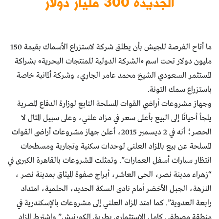
الجديدة 300 مليار دولار
ما أتاح الفرصة للجيش بأن يطلق شركة لاستزراع الأسماك بقيمة 150
مليون دولار تحت اسم «الشركة الدولية للمنتجات البحرية» بشراكة
المستثمر السعودي الشيخ محمد عامر الجاري، وشركة ألمانية خاصة
باستزراع سمك التونة.
وجهاز مشروعات أراضي القوات المسلحة التابع لوزارة الدفاع المصرية
يلجأ أحيانًا إلى البيع بأعلى سعر في مزاد علني، وعلى سبيل المثال لا
الحصر؛ أنه في 2 ديسمبر 2015، أعلن جهاز مشروعات أراضى القوات
المسلحة عن بيع بالمزاد العلنى لوحدات سكنية وتجارية ومسطحات
انتظار سيارات أسفل العمارات”. وتمثلت المشروعات بالقاهرة الكبرى في
“زهراء مدينة نصر، الحى العاشر، أبراج صفوة الميثاق بمدينة نصر ،
النزهة، الجبل الأخضر أمام نادى السكة الحديد، الحلمية، امتداد
رابعة العدوية”. كما امتد المزاد العلني إلى مشروعات بالإسكندرية في
منطقة مصطفى كامل الاستثمارى بطريق الكورنيش” واشترط المزاد