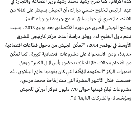
هذه الأرقام، كما صرح رشيد محمد رشيد وزير الصناعة والتجارة في
عهد الرئيس المخلوع حسني مبارك،أن الجيش يسيطر على 10% من
الاقتصاد المصري في حوار سابق له مع جريدة نيويورك تايمز.
ووسّع الجيش المصري من دوره الاقتصادي بعد يوليو 2013، بسبب
دعم دول الخليج له، ووفق دراسة أعدها مركز كارنيجي للشرق
الأوسط في نوفمبر 2014، “تمكّن الجيش من دخول قطاعات اقتصادية
جديدة، ومن الاستحواذ على مشروعات اقتصادية كبيرة، كما تمكّن
من اقتحام مجالات طالما امتازت بحضور رأس المال الكبير” ووفق
تقديرات المركز “الحكومة المؤقّتة التي كان يقودها حازم الببلاوي، قد
خصصت خلال الأشهر العشرة التي تلت إطاحة محمد مرسي،
مشروعات تبلغ قيمتها حوالى 770 مليون دولار أميركي للجيش
ومؤسّساته والشركات التابعة له”.