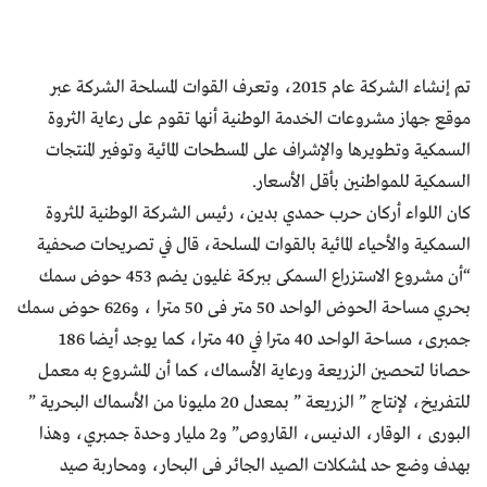
تم إنشاء الشركة عام 2015، وتعرف القوات المسلحة الشركة عبر
موقع جهاز مشروعات الخدمة الوطنية أنها تقوم على رعاية الثروة
السمكية وتطويرها والإشراف على المسطحات المائية وتوفير المنتجات
السمكية للمواطنين بأقل الأسعار.
كان اللواء أركان حرب حمدي بدين، رئيس الشركة الوطنية للثروة
السمكية والأحياء المائية بالقوات المسلحة، قال في تصريحات صحفية
“أن مشروع الاستزراع السمكى ببركة غليون يضم 453 حوض سمك
بحري مساحة الحوض الواحد 50 متر فى 50 مترا ، و626 حوض سمك
جمبرى، مساحة الواحد 40 مترا في 40 مترا، كما يوجد أيضا 186
حصانا لتحصين الزريعة ورعاية الأسماك، كما أن المشروع به معمل
للتفريخ، لإنتاج ” الزريعة ” بمعدل 20 مليونا من الأسماك البحرية ”
البورى ، الوقار، الدنيس، القاروص” و2 مليار وحدة جمبري، وهذا
بهدف وضع حد لمشكلات الصيد الجائر فى البحار، ومحاربة صيد