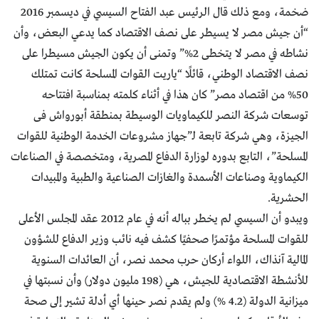
ضخمة، ومع ذلك قال الرئيس عبد الفتاح السيسي في ديسمبر 2016
“أن جيش مصر لا يسيطر على نصف الاقتصاد كما يدعي البعض، وأن
نشاطه في مصر لا يتخطى 2%” وتمنى أن يكون الجيش مسيطرا على
نصف الاقتصاد الوطني، قائلًا “ياريت القوات المسلحة كانت تمتلك
50% من اقتصاد مصر” كان هذا في أثناء كلمته بمناسبة افتتاحه
توسعات شركة النصر للكيماويات الوسيطة بمنطقة أبورواش فى
الجيزة، وهي شركة تابعة لـ”جهاز مشروعات الخدمة الوطنية للقوات
المسلحة”، التابع بدوره لوزارة الدفاع المصرية، ومتخصصة في الصناعات
الكيماوية وصناعات الأسمدة والغازات الصناعية والطبية والمبيدات
الحشرية.
ويبدو أن السيسي لم يخطر بباله أنه في عام 2012 عقد المجلس الأعلى
للقوات المسلحة مؤتمرًا صحفيًا كشف فيه نائب وزير الدفاع للشؤون
المالية آنذاك، اللواء أركان حرب محمد نصر، أن العائدات السنوية
للأنشطة الاقتصادية للجيش، هي (198 مليون دولار) وأن نسبتها في
ميزانية الدولة (4.2 %) ولم يقدم نصر حينها أي أدلة تشير إلى صحة