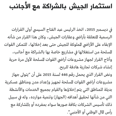
استثمار الجيش بالشراكة مع الأجانب
في ديسمبر 2015، اتخذ الرئيس عبد الفتاح السيسي أولى القرارات
الرسمية المتعلقة بأراضي وعقارات الجيش، وكان هذا القرار من شأنه
الإبقاء على الأراضي المملوكة للجيش حتى بعد إخلائها، للتمكن القوات
المسلحة من استغلالها في مشاريع خاصة بها بالشراكة مع أجانب،
وأتاح القرار لجهاز مشروعات أراضي القوات المسلحة لأول مرة حرية
إنشاء شركات تجارية هادفة للربح.
ونض القرار الذي يحمل رقم 446 لسنة 2015 على أن “يتولى جهاز
مشروعات أراضي القوات المسلحة تجهيز وإعداد مدن ومناطق عسكرية
بديلة للمناطق التي يتم إخلاؤها والقيام بجميع الخدمات والأنشطة
التي من شأنها تحقيق أهدافه (الجهاز) وتنمية موارده، وله في سبيل
ذلك تأسيس الشركات بكافة صورها سواء بمفرده أو بالمشاركة مع
رأس المال الوطني أو الأجنبي”.