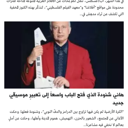
في هذا الشهر، آب/أغسطس، ننقل لكم لمحات عن الأفلام العربية المتنوعة المتاحة لفترات
محدودة على مواقع "أفلامُنا" و"معهد الفيلم الفلسطيني"، لنذكِّر بهذه الكنوز المخفية
التي تكشف عن ثراء مدهِش في...
هاني شنودة الذي فتح الباب واسعاً إلى تعبيرٍ موسيقي
جديد
"الكرة الأرضية لم يكن فيها تزاوج بين الدرامز والدفّ النوبي"، وشنودة فعلها. وحكت
الأغاني عن المجتمع، الشعور بالحزن، التهميش، هموم المدينة وأهلها، وحكت عن أملٍ
بعالم لا نخفي فيه مشاعرنا...