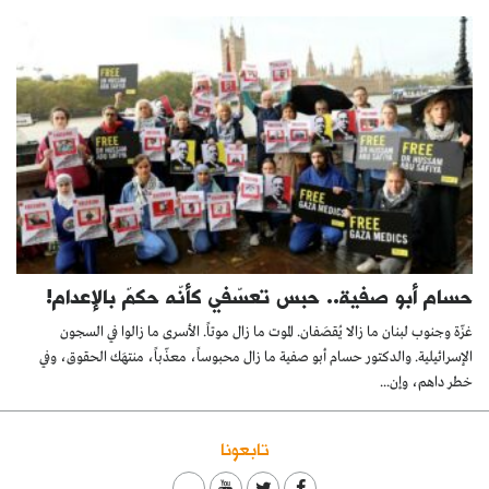
حسام أبو صفية.. حبس تعسّفي كأنّه حكمٌ بالإعدام!
غزّة وجنوب لبنان ما زالا يُقصَفان. الموت ما زال موتاً. الأسرى ما زالوا في السجون
الإسرائيلية. والدكتور حسام أبو صفية ما زال محبوساً، معذّباً، منتهَك الحقوق، وفي
خطر داهم، وإن...
تابعونا