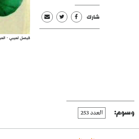
شارك
فيصل لعيبي - العر
وسوم:
العدد 253