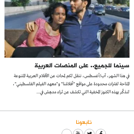
سينما للجميع.. على المنصات العربية
في هذا الشهر، آب/أغسطس، ننقل لكم لمحات عن الأفلام العربية المتنوعة
المتاحة لفترات محدودة على مواقع "أفلامُنا" و"معهد الفيلم الفلسطيني"،
لنذكِّر بهذه الكنوز المخفية التي تكشف عن ثراء مدهِش في...
تابعونا