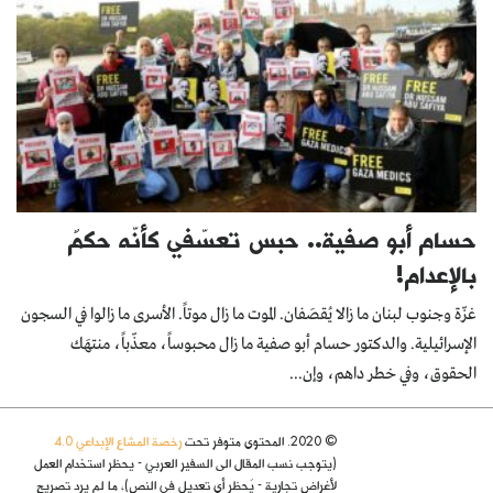
حسام أبو صفية.. حبس تعسّفي كأنّه حكمٌ
بالإعدام!
غزّة وجنوب لبنان ما زالا يُقصَفان. الموت ما زال موتاً. الأسرى ما زالوا في السجون
الإسرائيلية. والدكتور حسام أبو صفية ما زال محبوساً، معذّباً، منتهَك
الحقوق، وفي خطر داهم، وإن...
© 2020. المحتوى متوفر تحت
رخصة المشاع الإبداعي 4.0
(يتوجب نسب المقال الى السفير العربي - يحظر استخدام العمل
لأغراض تجارية - يُحظر أي تعديل في النص)، ما لم يرد تصريح