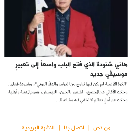
هاني شنودة الذي فتح الباب واسعاً إلى تعبيرٍ
موسيقي جديد
"الكرة الأرضية لم يكن فيها تزاوج بين الدرامز والدفّ النوبي"، وشنودة فعلها.
وحكت الأغاني عن المجتمع، الشعور بالحزن، التهميش، هموم المدينة وأهلها،
وحكت عن أملٍ بعالم لا نخفي فيه مشاعرنا...
من نحن
اتصل بنا
النشرة البريدية