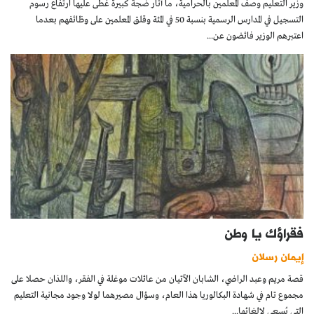
وزير التعليم وصف المعلمين بالحرامية، ما أثار ضجة كبيرة غطى عليها ارتفاع رسوم
التسجيل في المدارس الرسمية بنسبة 50 في المئة وقلق المعلمين على وظائفهم بعدما
اعتبرهم الوزير فائضون عن...
فقراؤك يا وطن
إيمان رسلان
قصة مريم وعبد الراضي، الشابان الآتيان من عائلات موغلة في الفقر، واللذان حصلا على
مجموع تام في شهادة البكالوريا هذا العام، وسؤال مصيرهما لولا وجود مجانية التعليم
التي يُسعى لإلغائها...