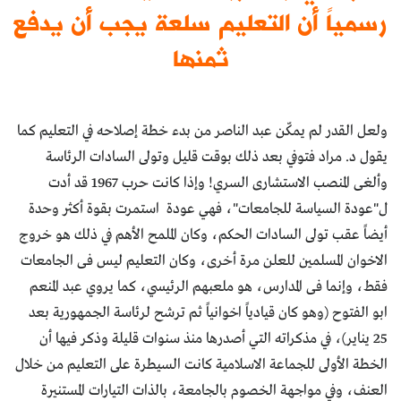
رسمياً أن التعليم سلعة يجب أن يدفع
ثمنها
ولعل القدر لم يمكّن عبد الناصر من بدء خطة إصلاحه في التعليم كما
يقول د. مراد فتوفي بعد ذلك بوقت قليل وتولى السادات الرئاسة
وألغى المنصب الاستشارى السري! وإذا كانت حرب 1967 قد أدت
ل"عودة السياسة للجامعات"، فهي عودة استمرت بقوة أكثر وحدة
أيضاً عقب تولى السادات الحكم، وكان الملمح الأهم في ذلك هو خروج
الاخوان المسلمين للعلن مرة أخرى، وكان التعليم ليس فى الجامعات
فقط، وإنما فى المدارس، هو ملعبهم الرئيسي، كما يروي عبد المنعم
ابو الفتوح (وهو كان قيادياً اخوانياً ثم ترشح لرئاسة الجمهورية بعد
25 يناير)، في مذكراته التي أصدرها منذ سنوات قليلة وذكر فيها أن
الخطة الأولى للجماعة الاسلامية كانت السيطرة على التعليم من خلال
العنف، وفي مواجهة الخصوم بالجامعة، بالذات التيارات المستنيرة