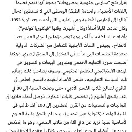
بقرار فتح "مدارس حكومية بمصروفات" بحجة أنها تقدم تعليماً
باللغات الأجنبية، ولخدمة الطبقة الوسطى التي لا تستطيع ادخال
أبنائها إلى المدارس الأجنبية وهي المدارس التي أممت بعد ثورة 1952،
وكان عددها قليلاً أصلاً (وكان أشهرها وقتها "فيكتوريا كولدج").
وأضافت السلطة سبباً آخر وهو توفير مؤهلين لسوق العمل بعد
الانفتاح، يجيدون اللغات الأجنبية للتعامل مع الشركات الدولية
متعددة الجنسيات التى بدأت فى الدخول إلى السوق المصري. وهكذا
أصبحت صورة التعليم الخدمي ومندوبي المبيعات والتسويق هي
الهدف الاستراتيجي للتعليم الحكومي. وسوف يصاحب ذلك وبتأثير
تلك السياسة التعليمية، تقلص الأعداد المقيدة بالقسم العلمي في
الثانوي لصالح طلاب القسم الأدبي، حتى وصلت النسبة إلى 80 في
المئة، يلتحق أغلبهم في تخصص كليات التجارة، فوصل أعداد طلابها في
الثمانينات والتسعينات من القرن العشرين إلى 100 ألف طالب فى
الكلية الواحدة (كتجارة عين شمس)، بينما لم يلتحق بكلية العلوم
الأساسية نسبة تزيد عن 2 في المئة ‏من طلاب العلمي، وهو ما انعكس
بدوره على أوضاع البحث العلمي في مصر خلال العقود اللاحقة وحتى