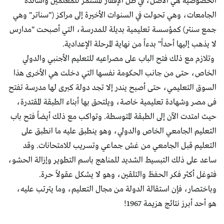
الخصوصية هي الأصل، في ظل الإفقار المستمر للمعلمين وأساتذة
الجامعات، وهي تحولت في السنوات الأخيرة إلى مراكز ("سناتر" وهي
جمع سنتر) كمؤسسة تعليمية بديلة للمدرسة، التي أصبحت "مدارس
لا يذهب إليها أحداً" بدءاً من نهاية المرحلة الإعدادية.
وتلازم مع ذلك فتح الباب على مصراعيه للتعليم الأجنبي والدولي
الخاص، حتى من جانب الحكومة نفسها التي دخلت هي الأخرى هذا
السوق التعليمي، حتى أصبح يندر إلا تجد دولة كبرى لها مدرسة تفتح
فى مصر وشهادة تعليمية خاصة، ويلتحق بها أبناء الطبقة المقتدرة،
حيث امتدت الآن إلى الطبقة المتوسطة. وتواكب مع ذلك أيضاً فتح باب
التعليم الجامعي الخاص والدولي، وهو ينطبق عليه ما انطبق على
التعليم قبل الجامعي من غش جماعي وتسريب للامتحانات. وقد
ساعد على ذلك التبسيط الشديد للمناهج باسم التطوير وإزالة الحشو،
فتوغل أكثر فكر الحفظ والتلقين، وهو لا يشكل عقولاً حرة.
وباختصار، فإن استقالة الدولة من مجال التعليم، وما يترتب عليه،
هو أحد أبرز نتائج هزيمة 1967!