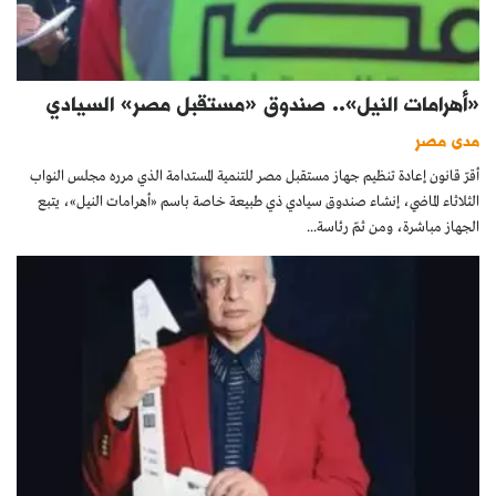
«أهرامات النيل».. صندوق «مستقبل مصر» السيادي
مدى مصر
أقرّ قانون إعادة تنظيم جهاز مستقبل مصر للتنمية المستدامة الذي مرره مجلس النواب
الثلاثاء الماضي، إنشاء صندوق سيادي ذي طبيعة خاصة باسم «أهرامات النيل»، يتبع
الجهاز مباشرة، ومن ثمّ رئاسة...