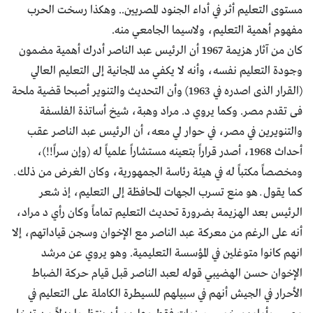
مستوى التعليم أثر في أداء الجنود المصريين.. وهكذا رسخت الحرب
مفهوم أهمية التعليم، ولاسيما الجامعي منه.
كان من آثار هزيمة 1967 أن الرئيس عبد الناصر أدرك أهمية مضمون
وجودة التعليم نفسه، وأنه لا يكفي مد المجانية إلى التعليم العالي
(القرار الذى اصدره في 1963) وأن التحديث والتنوير أصبحا قضية ملحة
فى تقدم مصر. وكما يروي د. مراد وهبة، شيخ أساتذة الفلسفة
والتنويرين في مصر، في حوار لي معه، أن الرئيس عبد الناصر عقب
أحداث 1968، أصدر قراراً بتعينه مستشاراً علمياً له (وإن سراً!!)،
ومخصصاً مكتباً له في هيئة رئاسة الجمهورية، وكان الغرض من ذلك ــ
كما يقول ــ هو منع تسرب الجهات المحافظة إلى التعليم، إذ شعر
الرئيس بعد الهزيمة بضرورة تحديث التعليم تماماً وكان رأي د مراد،
أنه على الرغم من معركة عبد الناصر مع الإخوان وسجن قياداتهم، إلا
انهم كانوا متوغلين في المؤسسة التعليمية. وهو يروي عن مرشد
الإخوان حسن الهضيبي قوله لعبد الناصر قبل قيام حركة الضباط
الأحرار في الجيش أنهم في سبيلهم للسيطرة الكاملة على التعليم في