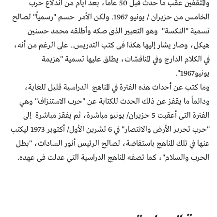
والمثقفين عقب ما حدث قبل 50 عاماً، بعد أيام من اندلاع حرب
الخامس من حزيران / يونيو 1967. ولكن الأمر حسم "رسمياً" لصالح
تسمية "النكسة" وهو التعبير الذى صكه وأطلقه محمد حسنين
هيكل، وصار يشار إليها هكذا فى كتب التدريس.. على الرغم من أنه،
في الكلام الدارج وفي المناقشات، يطلق عليها تسمية "هزيمة
يونيو1967".
وما كتب عن أحداث هذه الفترة في المناهج الدراسية قليل للغاية،
ودائماً ما يقفز عن ذلك الحدث للكتابة عن "حرب الاستنزاف" وهي
الفترة التى أعقبت 5 حزيران/ يونيو مباشرة، ثم يفقز مباشرة إلى
"حرب تحرير الأرض والانتصار" في 6 تشرين الأول/ أكتوبر 1973 ليكتب
عنها في تلك المناهج باستفاضة، لصالح الرئيس أنور السادات، "بطل
الحرب والسلام"، كما تصفه المناهج الدراسية التي عدلت فى عهده.