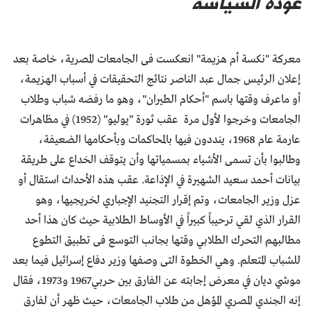
عودة السياسة
معركة "نكسة أم هزيمة" انعكست فى الجامعات المصرية، خاصة بعد
إعلان الرئيس جمال عبد الناصر نتائج التحقيقات في أسباب الهزيمة،
أو ماعرف وقتها باسم "أحكام الطيران"، وهو ما رفضه شباب وطلاب
الجامعات وخرجوا لأول مرة عقب ثورة "يوليو" (1952) في مظاهرات
عارمة عام 1968، ينددون فيها بالمحاكمات وبأحكامها الضعيفة،
وطالبوا بأن تسمى الأشياء بمسمياتها وأن يتوقف الخداع على طريقة
بيانات أحمد سعيد الشهيرة في الإذاعة. عقب هذه الأحداث استقال أو
عزل وزير الجامعات، وتم إقرار التجنيد الإجباري لخريجيها، وهو
القرار الذي لقي ترحيباً كبيراً في الأوساط الطلابية حيث كان هذا أحد
مطالبهم التحرك الطلابي وقتها بجانب التوسع فى تطبيق التطوع
للشباب المتعلم. وهي الخطوة التى وصفها وزير دفاع إسرائيل فيما بعد
موشي ديان في معرض إجابته عن الفارق بين حربي1967 و1973، فقال
إنه الجندي المصري المؤهل من طلاب الجامعات، حيث ظهر أن لفارق