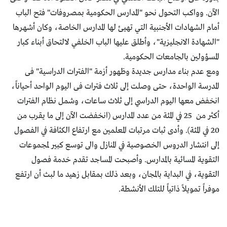
الآن. وواكب التحول نحو "المدارس الحكومية بمصروفات" فتح الباب
أمام الشهادات الأجنبية التي تهيئ لها المدارس الخاصة، وكان أشهرها
"الشهادة الانجليزية"، وأطلق عليها الباب الخلفي لالتحاق أبناء كبار
المسؤولين بالجامعات الحكومية.
ومع عدم بناء مدارس جديدة وظهور أزمة "الفترات الدراسية" فى
المدرسة الواحدة، حتى وصلت إلى ثلاث فترات فى اليوم الواحد أحياناً،
انخفض معها اليوم الدراسي إلى ثلاث ساعات، وشمل نظام الفترات
أكثر من 25 في المئة من عدد المدارس (انخفضت الآن إلى ما يقرب من
20 في المئة). وأدى ثبات مرتبات المعلمين مع ارتفاع الكثافة في الفصول
إلى انتشار الدروس الخصوصية في المنازل والى توسع كبير لمجموعات
التقوية المسائية بالمدارس. وأصبحت المساجد تقدم خدمة فصول
التقوية، في البداية بالمجان، وبعد ذلك بمقابل زهيد ما لبث أن ارتفع
موفراً تمويلاً ذاتياً للتلك الأنشطة.