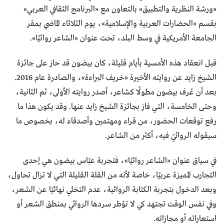
«ورشة النظرية والتطبيق» بالتعاون مع «البرنامج الثقافي العربي»
بقسم «الحضارات العربية والإسلامية»، يوم الثلاثاء الماضي بمقر
الجامعة الأمريكية في وسط البلد، تحت عنوان «الشاعر روائيًا».
قبل انعقاد هذه الأمسية بأيام قليلة، كان بيضون قد حاز على جائزة
الشيخ زايد عن روايته الأخيرة «خريف البراءة»، والصادرة عام 2016.
بعد أن عُرف بيضون مطولًا كشاعر، أصدر روايته الأولى، ثم الثانية،
وحتى الخامسة، التي فاز بجائزة الشيخ زايد عنها. وقد يكون هذا ما
رفع توقعات الحضور، من قراء ومهتمين وأصدقاء له، بخصوص ما
سيقوله الروائيّ فيه، أكثر من الشاعر.
في سياق عنوان «الشاعر روائيًا»، فتجربة عبّاس بيضون هي إحدى
التجارب المميزة عربيًا، خاصة لأنه من القلة القليلة التي لا تزال تحاول،
وبعد الدخول بتجربة الكتابة الروائية، عدم التخلي نهائيًا عن الشعر،
وفي نفس الوقت تجتهد كي لا تؤطر سردها الروائي بمنطق الشعر أو
استعاراته أو مجازاته.