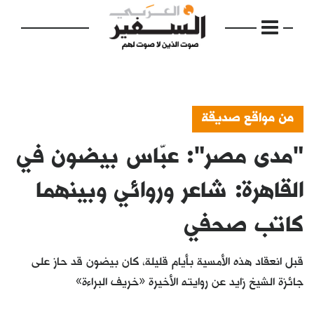
من مواقع صديقة
"مدى مصر": عبّاس بيضون في
الرئيسية
مواضيع
القاهرة: شاعر وروائي وبينهما
إفتتاحية
كاتب صحفي
فكرة
قبل انعقاد هذه الأمسية بأيام قليلة، كان بيضون قد حاز على
دفاتر
جائزة الشيخ زايد عن روايته الأخيرة «خريف البراءة»
بالصورة